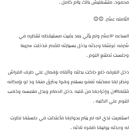
محمود. متشغليش بالك ياام كامل .
الثامنه عشر. 😊😊
الساعه ١٢عشر ولم يأتي بعد بقيت مستيقظه تنتظره في
شرفه غرفتها وجدته يدخل بسيارته للقصر فدخلت سريعا
وجلست تصتنع النوم .
دخل الغرفه خلع جاكت بدلته وألقاه بإهمال علي طرف الفراش
ونظر لها معذبته تغفو بسلام وهوا يحترق منها ود لو بإمكانه
قتلهاالان وإخراجها من قلبه .دخل الحمام وبدل ملابسه وذهب
للنوم علي الكنبه .
استغربت ندي انه لم ينام بجوارها فأعتدلت في جلستها نظرت
له وجدته يوليها ظهره نادته .