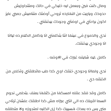
ومال كنت فين وبعمل ايه خليكي في حالك ومتتجاوزيش
حدودك وياريت من النهارده تروحي أوضتك متناميش جمبي عايز
اكون براحتي في اوضتي وجودك بيخنقني .
ندي والدموع في عينها انتا بتكلمني انا ياكامل الكلام ده لياانا
انا وجودي بيخنقك.
كامل .ليه شايفه غيرك في الاوضه .
ندي ولماانا وجودي خنقك اوي كدا طب ماتطلقني وتخلص من
الخنقه دي .
كامل وقد فقد عقله امسكها من كتفها بعنف .بتحلمي نجوم
السما اقربلك ده الي انتي عيزاه مش كدا اطلقك علشان ترتاحي
مني بس ده بعدك هسيبك كدا زي الكلبه لمتجوزه ولا متطلقه