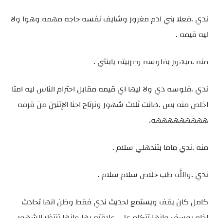
ندي .فعلا بني ادم مغرور وشايف نفسه حاجه مهمه وهوا ولا
ليه قيمه .
منه .مبهور بفلوسه وعربيته يابنتي .
ندي .فلوسه دي ولا ليها اي قيمه مقابل احترام الناس ليه امتا
اخلص منه بس .هانت ثلاث شهور ونرتاح احنا الإتنين من قرفه
هههههههههه.
منه .ندي ماما بتندهلي سلام .
ندي .والله طب خلاص سلام سلام .
كامل كان يقف ويستمع لحديث ندي فقط وظن انها تحادث
اخاه يوسف وانها تتكلم علي علاقته بها وانها تنتظر الشهور