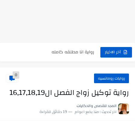
نتينتيجة الثانوية العامة 2025 بالاسم ورقم الجلوس.. الرابط الرسمى للحصول...
رواية حماتي رمت اكلي كاملة
رواية انا مطلقه كامله
رواية رجعت من السفر فجأه كامله
أخر الاخبار
رواية بنتي اللي عندها 8 سنين بعتتلي رسالة على الموبايل...
0
سر شراب ابني كامله
روايات رومانسيه
أجمل طريقة لإهداء دعاء مميز لمن تحب في ثوانٍ
رواية توكيل زواج الفصل ال16,17,18,19
استعلم الآن عن نتيجة الثانوية العامة 2026 برقم الجلوس والاسم
المجد للقصص والحكايات
اخر تحديث :
منذ بضع اعوام
19 دقائق للقراءة
في الوقت اللي العالم فيه بيحاول يدور على هويته ،...
اللعب في سيكولوجية الراجل باسم الدين.. شيوخ التريند وصناعة وعي...