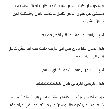
مهتعرفيش كيف الناس بتبصلك ده كان حاضنك بعنيه بده
يخبيكي من عيون الناس كامل عاشجك يابتي وشكلك انتي
كمان عشجاه.
ندي بإرتباك .ها مش هننزل نفطر ولا ايه .
هناء بتخبي عليا يابتي بس اني عارفه جلبك فيه ايه مش كامل
بس الي عينه فضحاه .
ندي .انا هنزل ياماما اشوف خالتي سلام.
هناء.اهروبي اهروبي يابتي ههههههههه.
خرجت ندا من غرفه والدتها ووقفت امام باب غرفتهاتفكر في
كلام امها هيا تحبه حقا ولاكن هل مارأته امها في عينه حقا