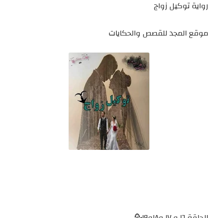
رواية توكيل زواج
موقع المجد للقصص والحكايات
الحلقة ١٦ و ١٧ و١٨و١٩💁