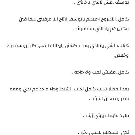
يوسف .مش ناسي ياخالتي .
كامل .اناهروح اجيبهم يايوسف ارتاح انتا عرفيني هما فين
وهجيبهم ياخالتي متقلقيش.
هناء .ماشي ياولدي بس مكنتش رايدالك التعب كان يوسف راح
وخلاص.
كامل .مفيش تعب ولا حاجه .
بعد الفطار ذهب كامل لجلب الشنط وجاء ماجد عم ندي ومعه
ناصر وحمدان ابناؤه .
ماجد .كيفك يابتي زينه .
ندي الحمدلله ياعمي بخير .