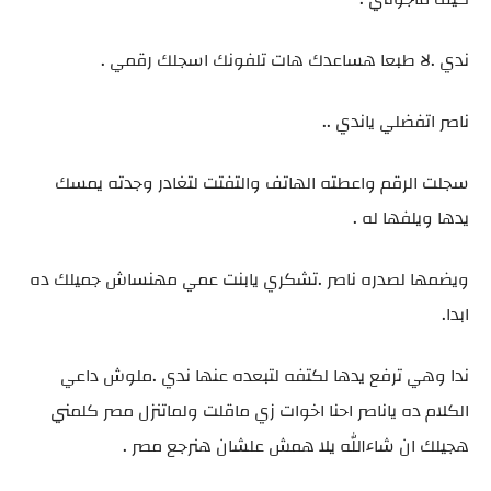
ندي .لا طبعا هساعدك هات تلفونك اسجلك رقمي .
ناصر اتفضلي ياندي ..
سجلت الرقم واعطته الهاتف والتفتت لتغادر وجدته يمسك
يدها ويلفها له .
ويضمها لصدره ناصر .تشكري يابنت عمي مهنساش جميلك ده
ابدا.
ندا وهي ترفع يدها لكتفه لتبعده عنها ندي .ملوش داعي
الكلام ده ياناصر احنا اخوات زي ماقلت ولماتنزل مصر كلمني
هجيلك ان شاءالله يلا همش علشان هنرجع مصر .