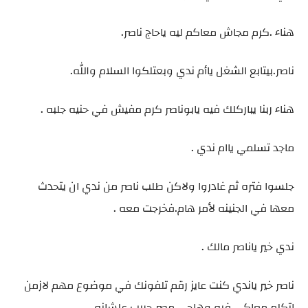
هناء .كرم مجاش معاكم ليه ياحاج ناصر.
ناصر.بيتابع الشغل ياأم ندي وبعتلكوا السلام والله.
هناء ربنا يباركلك فيه يابوناصر كرم مفيش في حنيه جلبه .
ماجد تسلمي ياام ندي .
جلسوا فتره ثم غادروا ولاكن طلب ناصر من ندي ان يتحدث
معها في الجنينه لأمر هام.فخرجت معه .
ندي خير ياناصر مالك .
ناصر خير ياندي كنت عايز رقم تلفونك في موضوع مهم لازمن
اتكلم معاكي فيه وهاجي مصر جريب علشانه.