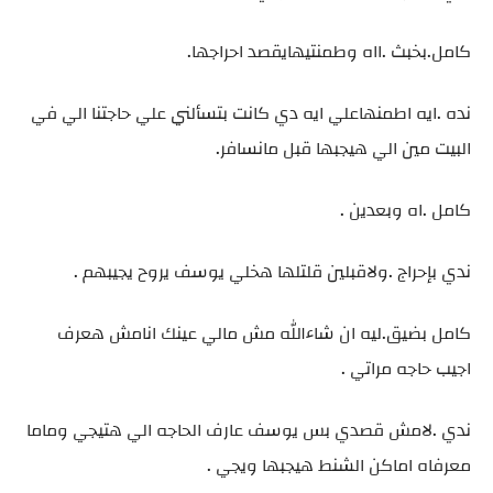
كامل.بخبث .ااه وطمنتيهايقصد احراجها.
نده .ايه اطمنهاعلي ايه دي كانت بتسألني علي حاجتنا الي في
البيت مين الي هيجبها قبل مانسافر.
كامل .اه وبعدين .
ندي بإحراج .ولاقبلين قلتلها هخلي يوسف يروح يجيبهم .
كامل بضيق.ليه ان شاءالله مش مالي عينك انامش هعرف
اجيب حاجه مراتي .
ندي .لامش قصدي بس يوسف عارف الحاجه الي هتيجي وماما
معرفاه اماكن الشنط هيجبها ويجي .