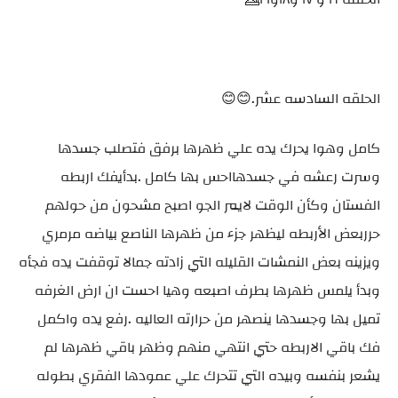
الحلقه السادسه عشر.😊😊
كامل وهوا يحرك يده علي ظهرها برفق فتصلب جسدها
وسرت رعشه في جسدهااحس بها كامل .بدأيفك اربطه
الفستان وكأن الوقت لايمر الجو اصبح مشحون من حولهم
حرربعض الأربطه ليظهر جزء من ظهرها الناصع بياضه مرمري
ويزينه بعض النمشات القليله التي زادته جمالا توقفت يده فجأه
وبدأ يلمس ظهرها بطرف اصبعه وهيا احست ان ارض الغرفه
تميل بها وجسدها ينصهر من حرارته العاليه .رفع يده واكمل
فك باقي الاربطه حتي انتهي منهم وظهر باقي ظهرها لم
يشعر بنفسه وبيده التي تتحرك علي عمودها الفقري بطوله