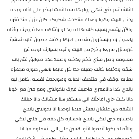
الثلاثه تمر حتي تنهي زواجها منه التفت لينظر علي اخاه وجده
يدخل البيت وهوا يضحك فتأكدت شكوكه كان حزين منذ فتره
والأن يبتسم بسبب كلامها له ود لو يقتلهم معا فزوجته وأخاه
يلعبون به ويسخرون منه من احبها ودقت حصون قلبه تعشق
غيره.نزل سريعا وخرج من البيت واتجه بسيارته لوجه غير
معلومه وصل مبني فخم ودخله وصعد عده طوابق فتح باب
شقه ودخلها كانت جميله جدا كل مابها بأبهي صوره مجهزه
بعنايه .وقف في منتصف الصاله وهويحدث نفسه .كامل ليه
ياندي كدا داناعمري ماحبيت غيرك بتخونيني ومع مين مع اخويا
دانا كنت جاي افاجئك اني هستقر هنا علشانك دانا جبتلك
الشقه دي علشان نعيش فيها لوحدنا انا تخونيني ياندي
ياخساره حبي ليكي ياندي ياخساره كل دقه في قلبي ليكي
والله لخليكوا تندموا انتو الاتنين علي الي بتعملوه فيا انا
هعرفكم مين هوا كامل الراوي وظل يكسر في اثاث البيت