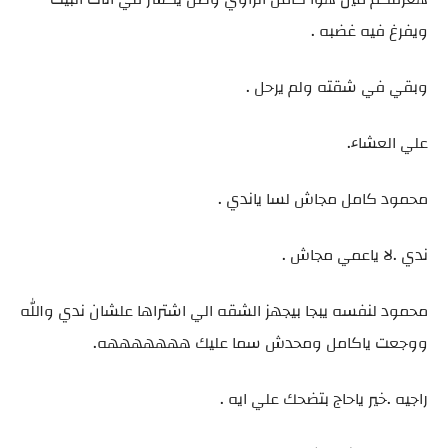
ويفرغ فيه غضبه .
وبقي في شقته ولم يرحل .
علي العشاء.
محمود كامل مجاش لسا ياندي .
ندي .لا ياعمي مجاش .
محمود لنفسه يبجا بيجهز الشقه الي اشتراها علشان ندي والله
ووجعت ياكامل ومحدش سما عليك هههههههه.
راجيه .خير ياحاج بتضحك علي ايه .