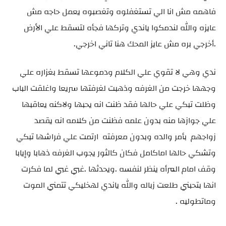
فاهمه مش انا الي تستغفلوه وتغصبوه يعمل حاجه مش
عايزه والله لندمكوا ياندي وتركها فجأه لتسقط علي الأرض
.أخرجي بره مش عايز المحك هنا تاني اخرجي.
ندي وهي لا تقوي علي الكلام ودموعها تسقط بغزاره علي
وجهها خرجت من الغرفه وذهبت لغرفتها سريعا واغلقت الباب
وظلت تبكي علي حالها فقد ظنت انه يحبها ولاكنه يعاقبها
علي جوازها منه بدون علمه فظنت من كلامه انه يقصد
زواجهم بأمر والده وبدون معرفته ارتمت علي فراشها تبكي
وتشكي حالها اماكامل فكان كالثور يجوب الغرفه ذهابا وإيابا
وقف امام المرأه ينظر لنفسه .ويحدثها .غبي غبي لما فكرت
انها بتحبني طلعت زباله والله ياندي لهخليكي تتمني الموت
وماتطوليه .