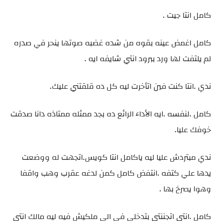
كامل انتا جيت .
كامل اغمض عينه بقوه من شده غضبه صوتها ينحر في صدره
لم يلتفت لها ورد ببرود انتي شايفه ايه .
ندي .انتا كنت فين اتأخرت ليه كل ده قلقتني عليك.
كامل .لنفسه .ايه الأداء الرائع ده بجد ممثله ممتاذه دانا صدقت
خوفك عليا.
ندي مبتردش عليا ليه ياكامل انتا كويس.اتجهت له ووضعت
يدها علي كتفه .انتفض كامل كمن لدغه عقرب وهب واقفا
وهوا يصرخ بها .
كامل .انتي اتجننتي بتدخلي في الي ملكيش فيه ليه مالك انتي