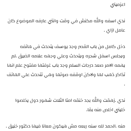
اعزميني
ندي اسفه والله مكنش في وقت وانتي عارفه الموضوع كان
عامل ازاي .
دخل كامل من باب القصر وجد يوسف يتحدث في هاتفه
ويجلس اسفل شجره ويتحدث وعلي وجهه علامه الضيق .لم
يهمه الامر صعد درجات السلم وجد باب غرفتها مفتوح علم انها
تذاكر ذهب لها ولاكن اوقفه صوتها وهي تتحدث علي الهاتف
.
ندي .زهقت والله بجد خنقه امتا الثلات شهور دول يخلصوا
خليني اخلص منه بقا.
منه .الحمد لله سنه ربعه مش هيكون معانا فيها دكتور خنيق .