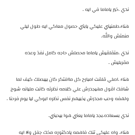
ندي .خير ياماما في ايه .
هناء.طمنيني عليكي يابتي حصول معاكي ايه طول ليلي
منمتش والله.
ندي .متقلقيش ياماما محصلش حاجه كامل نفذ وعده
مقربليش .
هناء .اصلي قلقت امبارح كل ماافتكر كان بيبصلك كيف لما
شافك اقول مهيجدرش علي كلامه نظرته كانت مليانه شوج
ولهفه وحب مجدرش يخبيهم نفس نظره ابوكي ليا يوم فرحنا .
ندي بسعاده.بجد ياماما يعني هوا بيحبني.
هناء. واه عليكي تنك فاهمه يادكتوره مخك جفل ولا ايه