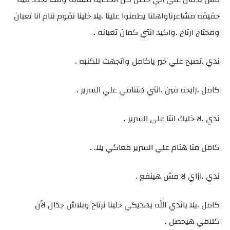
حقيقه مشاعرناواهلنا يطمنوا علينا .يلا خلينا نقوم ننام انا تعبان
ومحتاج ارتاح .واكيد انتي كمان تعبانه .
ندي .تصبح علي خير ياكامل واتجهت للكنبه .
كامل .رايحه فين .انتي هتنامي علي السرير .
ندي .لا خليك انتا علي السرير .
كامل منا هنام علي السرير معاكي يلا. .
ندي .ازاي لا مش هينفع .
كامل .يلا ياندي الله يهديكي خلينا نرتاح وبلاش جدال لأن
كلامي هيحصل .