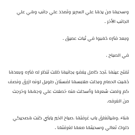
وسحبها من يدها علي السرير وتمدد علي جانب وهي علي
الجانب الأخر .
وبعد فتره ذهبوا في ثبات عميق .
في الصباح .
تفتح عينها .تجد كامل يغفو بجانبها ظلت تنظر له فتره وبعدها
ذهبت الحمام وبدلت ملابسها لفستان طويل لونه ازرق ونصف
كم ولمت شعرها وأسدلت منه خصلات علي وجهها وخرجت
من الغرفه.
هناء .وهياتغلق باب غرفتها .صباح الخير يابتي كنت هصحيكي
دلوك تعالي وسحبتها معها لغرفتها .