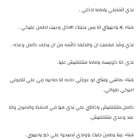
ندي اتفضلي ياماما ادخلي .
هناء .لا ياحبيبتي انا بس بجبلك الاكل وجيت اطمن عليكي .
ندي وقد فهمت ان والدتها خائفه من ان يخلف كامل وعده .
ندي .انا كويسه ياماما متقلقيش عليا.
هناء .ماشي يابنتي لو عوزتي حاجه انا صاحيه رني علي تلفوني
اجيكي طوالي.
كامل.متقلقيش ياخالتي علي ندي هيا في الحفظ والصون وانا
عند وعدي متقلقيش.
هناء .ربنا يطمن جلبك ياولدي تصبحوا علي خير ياحبيبي .