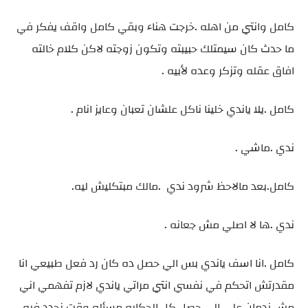
كامل وانتي من اهله .خرجت هناء وبقي كامل واقف يفكر في
ما حدث كان سيمتلك حبيبته وتكون زوجته لاكن كلام خالته
افاق عقله وتزكر وعده لأبيه .
كامل .يلا ياندي خلينا ناكل علشان تعبان وعايز انام .
ندي .ماشي .
كامل.بعد مالاحظ شرود ندي .مالك مبتكليش ليه.
ندي .ها لا اصلي مش جعانه .
كامل .انا اسف ياندي بس الي حصل ده كان رد فعل طبيعي انا
مقدرتش اتحكم في نفسي انتي مراتي ياندي لازم تفهمي اني
مش ندمان علي الي حصل كل الحكايه مسأله وقت نحدد فيه