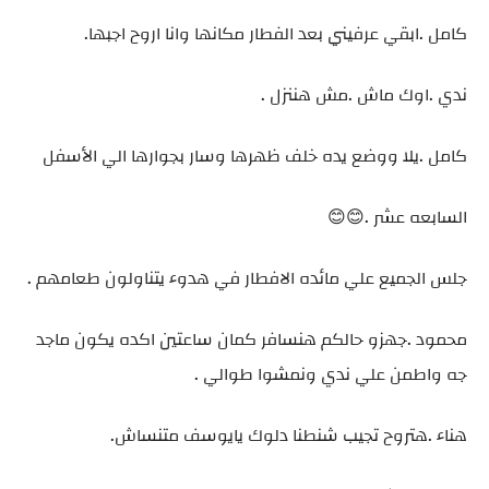
كامل .ابقي عرفيني بعد الفطار مكانها وانا اروح اجبها.
ندي .اوك ماش .مش هننزل .
كامل .يلا ووضع يده خلف ظهرها وسار بجوارها الي الأسفل
السابعه عشر .😊😊
جلس الجميع علي مائده الافطار في هدوء يتناولون طعامهم .
محمود .جهزو حالكم هنسافر كمان ساعتين اكده يكون ماجد
جه واطمن علي ندي ونمشوا طوالي .
هناء .هتروح تجيب شنطنا دلوك يايوسف متنساش.