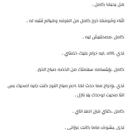
هل يحبها كامل .
اثناء وقوفها خرج كامل من الغرفه وهيالم تنتبه له .
كامل .مصحتنيش ليه .
ندي .ااااه .ايه حرام عليك خضتني .
كامل .بإبتسامه سلامتك من الخضه صباح الخير.
ندي .بإحراج مما حدث لها .احم صباح النور كنت جايه اصحيك بس
انتا صحيت لوحدك يلا ننزل .
كامل .كنتي فين اصلا انتي .
ندي .بشوف ماما كانت عيزاني .