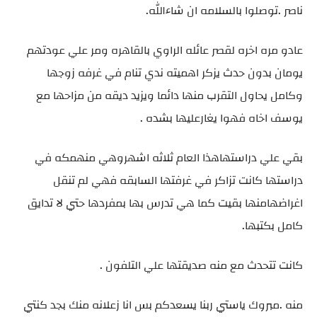
ناصر .توصلوا بالسلامه ان شاءالله.
عادو مره اخره لقصر عائله الراوي بالقاهره ومر علي عودتهم
يومان بدون حدث يزكر اهميته ندي تنام في غرفه زوجها
وكامل يحاول التقرب منها دائما ويزيد ديقه من مزاحها مع
يوسف اخاه فهوا يغارعليها بشده .
بقي علي دراستهاهذا العام ثلاثه اشهروهي منهمكه في
دراستها كانت تزاكر في غرفتها السابقه فهي لم تنقل
اغراضهامنها بقيت كما هي تدرس بها بمفردها حتي لا تدايق
كامل بكتبها.
كانت تتحدث مع منه صديقتها علي التلفون .
منه .مبروك ياستي ربنا يسعدكم بس انا زعلانه منك بجد كنتي