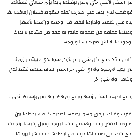
من اسفل لأعلي حتي وصل لرقبتها وبدأ يزيح حمالتي فستانها
فوضعت ندي يدها علي صدرها تمنع سقوط فستان زفافها لف
يده علي كتفها وادارها لتقف في وجهه ورأسها لأسفل
وعينها مغلقه من صعوبه ماتمر به معه من مشاعر لا تدرك
بوجودها الا الان مع حبيبها وزوجها.
كامل وقد نسي كل شي ولم يتزكر سوا ندي حبيبته وزوجته
بين يديه لاوعود ولا اي شي اخر انحصر العالم عليهم فقط ندي
وكامل ولا شئ اخر .
وضع اصبعه اسفل زقنهاورفع وجهها وهمس بإسمها ندي .
اقترب وقبلها برفق وهوا يضمها لصدره كانه سيدخلها بين
ضلوعه اخفض راسه ولامس عنقها بوجه وقبل رقبتها ارتجفت
ندي شددفي ضمه لها خوفا من ابتعادها عنه فهوا يريدها