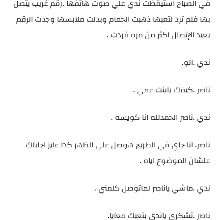
في الصباح استيقظت ندي علي صوت هاتفها .رقم غريب يتصل
بها فلم ترد لتعبها ذهبت الحمام وبدلت ملابسها وجدت الرقم
يعيد الإتصال اكثر من مره فردت .
ندي .الو.
ناصر .كيفك يابنت عمي .
ندي .ناصر الحمدلله انا كويسه .
ناصر. انا جاي في الطريج هوصل علي الظهر كدا عايز اجابلك
علشان الموضوع اياه .
ندي .ماشي ياناصر لماتوصل كلمني .
ناصر .تشكري ياندي بتعبك معايا.