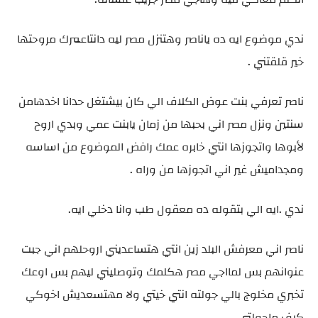
ندي موضوع ايه ده ياناصر وهتنزل مصر ليه دانتاعمرك مروحتها
خير قلقتني .
ناصر تعرفي بنت عوض الكلاف الي كان بيشتغل حدانا اخدهامن
سنتين ونزل مصر اني بحبها من زمان يابنت عمي وبدي اروح
لأبوها واتجوزها انتي خابره عمك رافض الموضوع من اساسه
ومجداميش غير اني اتجوزها من وراه .
ندي .ايه الي بتقوله ده معقول طب وانا دخلي ايه.
ناصر اني معرفش البلد زين انتي هتساعديني اروحلهم اني جبت
عنوانهم بس لمااجي مصر هكلمك وتوصليني ليهم بس اوعك
تخبري مخلوج بالي جولته انتي خيتي ولا مهتسعديش اخوكي
كيف ماجولتي .