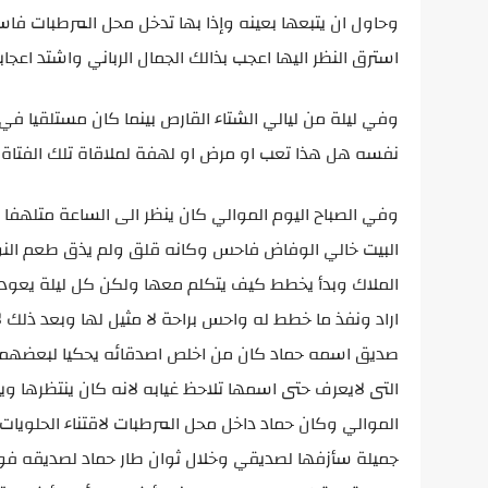
وحاول ان يتبعها بعينه وإذا بها تدخل محل المرطبات فا
استرق النظر اليها اعجب بذالك الجمال الرباني واشتد اعج
وفي ليلة من ليالي الشتاء القارص بينما كان مستلقيا في
نفسه هل هذا تعب او مرض او لهفة لملاقاة تلك الفتاة
وفي الصباح اليوم الموالي كان ينظر الى الساعة متلهفا 
البيت خالي الوفاض فاحس وكانه قلق ولم يذق طعم النوم
الملاك وبدأ يخطط كيف يتكلم معها ولكن كل ليلة يعود ا
اراد ونفذ ما خطط له واحس براحة لا مثيل لها وبعد ذلك
صديق اسمه حماد كان من اخلص اصدقائه يحكيا لبعضهما ك
التى لايعرف حتى اسمها تلاحظ غيابه لانه كان ينتظرها و
الموالي وكان حماد داخل محل المرطبات لاقتناء الحلوي
جميلة سأزفها لصديقي وخلال ثوان طار حماد لصديقه فوا