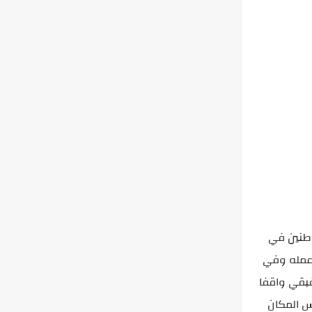
اطنين في
 عمله وفي
فبقي واقفا
س المكان