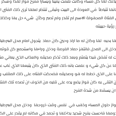
اعك لها كل مساء وكانت تلتفت يمينا ويسارا ففرح فواز لهذا وشكر
ها تتباطأ في العودة الى البيت وتبقى تنتظر لعلها ترى ذلك الفتى ا
 الفتاة المجهولة الاسم لم تقدر ولم تصبر وكأن شيء حل بها وكذلك
 رؤية حبيبته
ا بحبه لها وكان له ما اراد وحين كان حماد يتجول امام محل المرطب
تدخل الى المحل فانتهز حماد الفرصة ودخل وراءها واستجمع كل قوته
ت له تفضل فبدا يتمتم وبعد ذلك تذكر صديقه والعذاب الذي يعاني من
 عن كل شيء و علمت بانه ذلك الفتى الذي كان يتبعها الذي غاب عن 
ها على الذي خطط له هو وصديقه فضحكت الفتاه على ذلك المقلب و
ين التقى به كان فواز يضع يده على قلبه من الخوف ان تصده تلك الفت
 ان يسقط من شدة الفرح
تظر فواز حلول المساء وذهب في نفس وقت خروجها ودخل محل المرطبا
دومها فاحست بفرح شديد بداخلها و تجمد في مكانه لم يقدر على ال