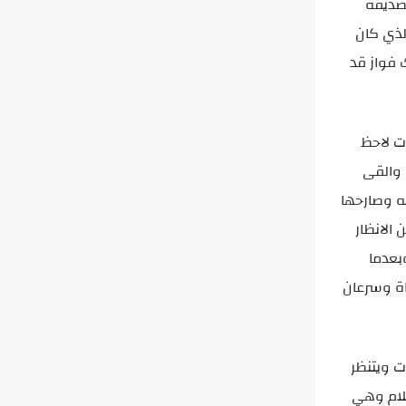
 صديقه
لذي كان
 فواز قد
ات لاحظ
 والقى
ه وصارحها
الانظار
بعدما
اة وسرعان
ت ويتنظر
كلام وهي