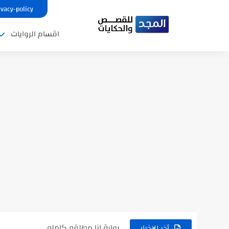
ivacy-policy
اقسام الروايات
نتينتيجة الثانوية العامة 2025 بالاسم ورقم الجلوس.. الرابط الرسمى للحصول...
رواية حماتي رمت اكلي كاملة
رواية انا مطلقه كامله
أخر الاخبار