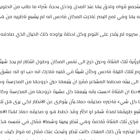
ستجمع قواه ولحق بها عند المحل ودخل بحجة شراء ما طاب من الحلويا
ابه بها وفي لمح البصر غادرت المكان فاحس انه لم يشبع ناظريه من هذ
 سريره لم يقدر على النوم وكل لحظة يراوده ذلك الخيال الذي صادفه 
لرؤية تلك الفتاة وحين خرج الى نفس المكان وطول انتظار لم يجد شيئا
 تللك الليلة فاحس وكأن شيئا في قلبه فادرك انه حب او انه عشق 
لى ببته محطما المشاعر فقرر ان يتبعها حين خروجها من المدرسة وكا
 لاحظ ان الفتاة احست بانه يتبعها كل عشية خروجها من المدرسة وك
ل شيء فاخبره صديقه حماد.بأن يتوارى عن الانظار لكي يرى هل تلك
يتبع طريقها لمدة شهر او اكثر وقد خطط هو و صديقه حماد لهذا الامر
ات فراى تلك الفتاة قادمة وهي تنظر يمينا وشمالا فقال في نفسه ه
ز ليخبره بأن ذلك الملاك كانت تنظر وتبحث عنك فقال له فواز كيف 