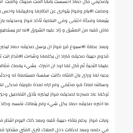
ياصديقي قال حماد احسست بانها ألفت مجيئك وألفت اتب
ومضت الايام وفواز يتوارى عن انظارها وطريقها واحس بان
يتبعها وفجأة اختفى وفي النهاية تأكد فواز وصديقه بان
فاض قلبه من العشق و زاد عليه الشوق لانه لم يستطيع
وبعد عطلة الاسبوع قرر فواز ان يرسل صديقه حماد ليخبره
قدوم حبيبة صديقه فاراد ان يكلمها وشاءت الاقدار انت 
عليها التحية ثم قال لها اود ان اخبرك بشيء يهمك فقال
بحبه لها وراى بان الفتاه كانت سلسة مستمعة له وحدثها
وسالته لماذا هو مختفي ولم اراه لمدة طويلة فحكى ل
تركها عاد مسرعا لصديقه فواز ليخبره بأدق التفاصيل وح
ما اخبره صديقه حماد بكل شيء ولم يتمالك نفسه وكاد
وبات فواز يحلم بلقاء حبيبة قلبه وبعد ذلك اليوم ان
في حلمه وبعد لحظات دخل الملاك لترى الفتى منتظرا ق