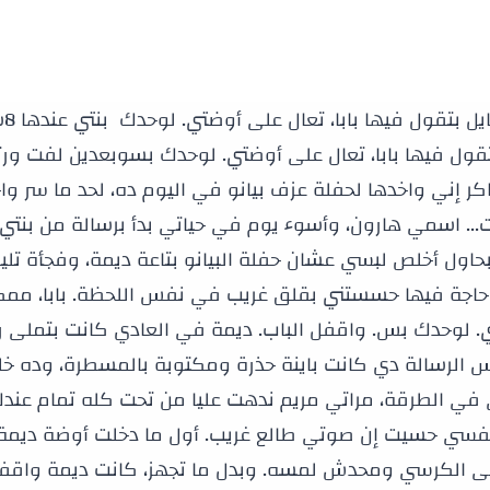
بنتي اللي عندها 8 سنين بعتتلي رسالة على الموبايل بتقول فيها بابا، تعال على أوضتي. لوحدك بنتي عندها 8سنين بنتي اللي عندها 8 سنين بعتتلي رسالة على الموبايل بتقول فيها بابا، تعال على أوضتي. لوحدك بسوبعدين لفت ورتني علامات صوابع إيدين مغطية ضهرها كله. كنت فاكر إني واخدها لحفلة عزف بيانو في اليوم ده، لحد ما سر واحد مرعب كشف الناس اللي كانت خايفة منهم طول الوقت... اسمي هارون، وأسوء يوم في حياتي بدأ برسالة من بنتي اللي عندها تمان سنين، ديمة. كنت واقف في أوضتي بحاول أخلص لبسي عشان حفلة البيانو بتاعة ديمة، وفجأة تليفوني هَز