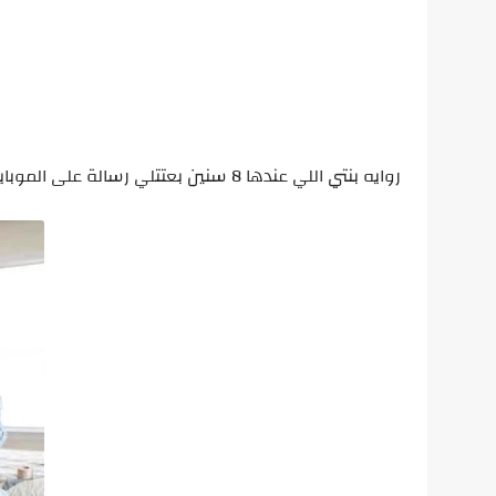
روايه بنتي اللي عندها 8 سنين بعتتلي رسالة على الموبايل بتقول فيها بابا، تعال على أوضتي. لوحدك