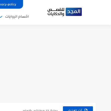
ivacy-policy
اقسام الروايات
نتينتيجة الثانوية العامة 2025 بالاسم ورقم الجلوس.. الرابط الرسمى للحصول...
رواية حماتي رمت اكلي كاملة
رواية انا مطلقه كامله
أخر الاخبار