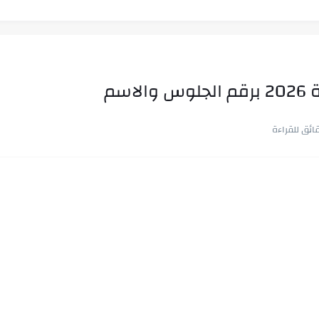
سم
ب في ثوانٍ
 على هويته ،...
ن.. شيوخ التريند وصناعة وعي...