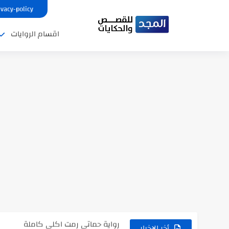
ivacy-policy
اقسام الروايات
نتينتيجة الثانوية العامة 2025 بالاسم ورقم الجلوس.. الرابط الرسمى للحصول...
رواية حماتي رمت اكلي كاملة
رواية انا مطلقه كامله
أخر الاخبار