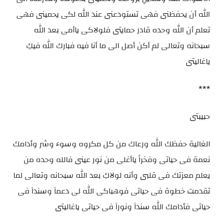
الله أن يحفظنى فهى تستودعنى عند الله لكى يحمينى فهى
تعلم أن الله وحده قادر حمايتى فلولاكى ياأمى بعد الله
سبحانه وتعالى لم أكن أصل الى ما أنا فيه فبارك الله فيكِ
ياغاليتى
***
حبيبتى
الغالية حفظك الله ورعاك من كل مكروه وسوء وشر وأدامك
نعمة فى حياتى وفخراً ياأغلى من نور عينى فالله وحده من
يعلم معزتك فى قلبى وأنه لولاكِ بعد الله سبحانه وتعالى لما
تقدمت خطوة فى حياتى فوهباكى الله لى دعماَ وسنداَ فى
حياتى فأدامك الله سنداَ ونوراَ فى حياتى ياغاليتى