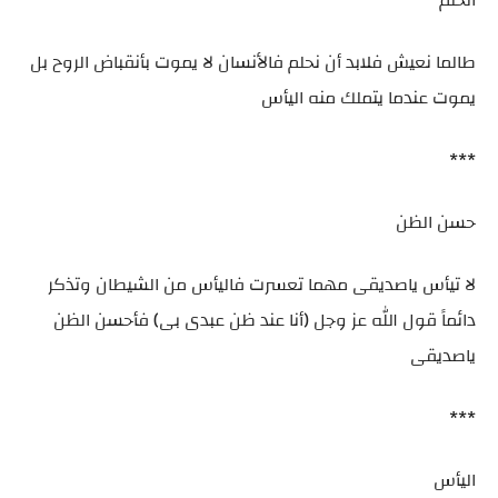
طالما نعيش فلابد أن نحلم فالأنسان لا يموت بأنقباض الروح بل
يموت عندما يتملك منه اليأس
***
حسن الظن
لا تيأس ياصديقى مهما تعسرت فاليأس من الشيطان وتذكر
دائماً قول الله عز وجل (أنا عند ظن عبدى بى) فأحسن الظن
ياصديقى
***
اليأس