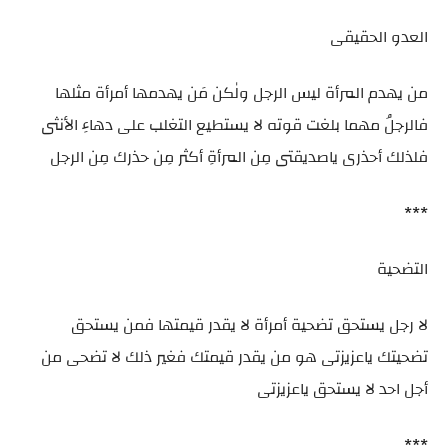
العدو الحقيقى
من يهدم المرأة ليس الرجل ولٰكن مَن يهدمها أمرأة مثلها
فالرجلُ مهما بلغت قوته لا يستطيع التغلب على دهاءِ الأنثى
فلذلك أحذرى ياصديقتى مِن المرأةِ أكثر مِن حذرك مِن الرجل
***
التضحية
لا رجل يستحق تضحية أمرأة لا يقدر قيمتها فمن يستحق
تضحيتك ياعزيزتى هو من يقدر قيمتك فغير ذلك لا تضحى من
أجل احد لا يستحق ياعزيزتى
***