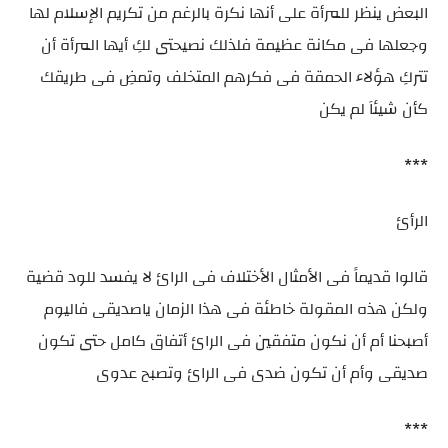
البعض ينظر للمرأة على أنها نكرة بالرغم من تكريم الإسلام لها
وجعلها فى مكانة عظيمة فلذلك نصيحتى لكِ أيها المرأة أن
تتركِ هؤلاء الحمقة فى فكرهم المتخلف وتمضِ فى طريقك
كأن شيئاَ لم يكن
***
الرأئ
قالوا قديماََ فى الأمثال الأختلاف فى الرائ لا يفسد للود قضية
ولكن هذه المقولة خاطئة فى هذا الزمان ياصديقى فاليوم
أصبحنا أم أن نكون متفقين فى الرائ أتفاق كامل حتى تكون
صديقى وأم أن تكون ضدى فى الرائ وتصبح عدوى
***