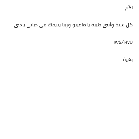
الأم
كل سنة وأنتى طيبة يا ماميتو وربنا يديمك فى حياتى ياحبى
١٨/٤/١٩٧٥
بهية