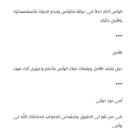
اليأس أكبر خطأ فى حياتنا فاليأس يهدم الحياة فأستمسكوا
بالأمل دائمًا.
***
الأمل
حين تفقد الأمل ويتملك منك اليأس فأعلم ياعزيزى أنك ميت
***
أمى نور حياتى
هى من تنير لى الطريق وترشدنى للصواب فحفظك الله لى
ياأمى