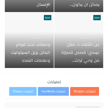
يمكن ان يكون...
الإنسان
best
best
منذ بضع اعوام
منذ بضع اعوام
عن كتابات د. منال
وصفات نحت قوام
عيسي: قصص قصيرة
البطن يزيل السيلوليت
من وحي تراث...
وعلامات التمدد
تعليقات
تعليقات Blogger
تعليقات Facebook
تعليقات Disqus