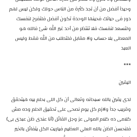
وحيداَ أفضل من أن تجد كثرة من الناس حولك ولكن ليس لهم
دور فى حياتك فحينها الوحدة تكون أفضل فلتفرح لنفسك
ولتسعد لنفسك فلا تنتظر من أحد غير الله شئ فالله هو
المعطى بلا حساب ولا مقابل فلتطلب من الله فقط وليس
العبد
***
اليقين
لدى يقين بالله سبحانه وتعالى أن كل اللى بحلم بيه هيتحقق
وقريب جداَ ولازم كل يوم نصحى على تحقيق الحلم وده مش
كلامى ده كلام المولى عز وجل القائل (أنا عندى ظن عبدى بى)
فلنحسن الظن بالله العلي العظيم فياريت الكل يتفائل بالخير