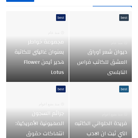
best
best
منذ عام
مجموعة خواطر
منذ عام
ديوان شعر أوراق
بعنوان غاليتى للكاتبة
العشق للكاتب فراس
هدير أيمن Flower
النابلسى
Lotus
best
best
منذ بضع اعوام
جرائم السجون
منذ بضع اعوام
فريدة الحلواني الكاتبه
الصهيونية الأمريكية:
التي ثبت ان الادب
انتهاكات حقوق