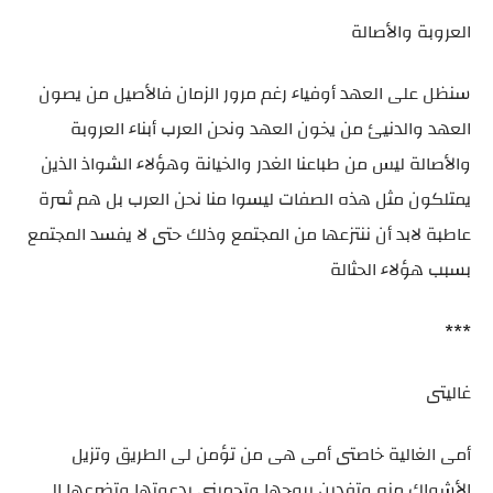
العروبة والأصالة
سنظل على العهد أوفياء رغم مرور الزمان فالأصيل من يصون
العهد والدنيئ من يخون العهد ونحن العرب أبناء العروبة
والأصالة ليس من طباعنا الغدر والخيانة وهؤلاء الشواذ الذين
يمتلكون مثل هذه الصفات ليسوا منا نحن العرب بل هم ثمرة
عاطبة لابد أن ننتزعها من المجتمع وذلك حتى لا يفسد المجتمع
بسبب هؤلاء الحثالة
***
غاليتى
أمى الغالية خاصتى أمى هى من تؤمن لى الطريق وتزيل
الأشواك منه وتفدينِ بروحها وتحمينى بدعوتها وتضرعها الى