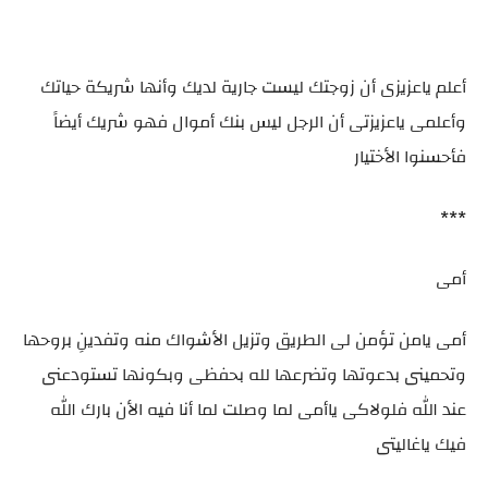
أعلم ياعزيزى أن زوجتك ليست جارية لديك وأنها شريكة حياتك
وأعلمى ياعزيزتى أن الرجل ليس بنك أموال فهو شريك أيضاََ
فأحسنوا الأختيار
***
أمى
أمى يامن تؤمن لى الطريق وتزيل الأشواك منه وتفدينِ بروحها
وتحمينى بدعوتها وتضرعها لله بحفظى وبكونها تستودعنى
عند الله فلولاكى ياأمى لما وصلت لما أنا فيه الأن بارك الله
فيك ياغاليتى