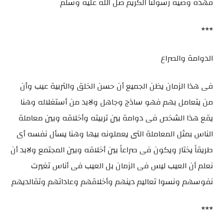
فهذه وصية رسولنا الكريم صل الله عليه وسلم
***
الدوامة والصراع
فى هذا الزمان يظن الجميع أن حسن الخلق والتربية عيب وأن
من يتعامل بهم فهو ساذج وجاهل ولابد من أستغلاله وهنا
يقع هذا الشخص فى دوامة بين تربيته وأخلاقه وبين معاملة
الناس بمثل المعاملة التى يعملونه بيها وهنا يسأل نفسه أى
طريقاََ يختار ويكون فى صراعاََ بين أخلاقه وبين المجتمع ولابد أن
نعلم أن العيب ليس فى الزمان بل العيب فى أناس تغيرت
نفوسهم ونسوا تعاليم دينهم وأخلاقهم وعاداتهم وتقالديهم
***