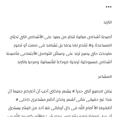
***
الترند
أصبحنا أشخاص مبالية تنظر من بعيد على الأشخاص التى تحتاج
المساعدة ولا تقدم لها يدها بل تشاهد فى صمت أو تصور
مايحدث حتى يصبح ترند على وسائل التواصل الأجتماعى فأصبحنا
أشخاص فسبوكية ترندية فوداعاَ للأنسانية ومرحبا بالترند
المشاعر
يظن الجميع أننى حجراَ لا يشعر ولكنى أحب أن أخبركم جميعاَ أن
هذا غير حقيقى فأنى أشعر ولكن أكتم مشاعرى داخلى لا
أظهرها الأ أمام الله فى كل أوقاتى فلا أحد من البشر يستحق
أن يرى ضعفنا فهو بشر ليس بيده شئ فالأمر كله بيد الله رب