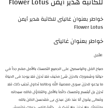
للكاتبة هدير أيمن Flower Lotus
خواطر بعنوان غاليتى للكاتبة هدير أيمن
Flower Lotus
خواطر بعنوان غاليتى
الأمل
صباح الفل والياسمين على الجميع التمسك بالأمل مهم جداً في
حياتنا وشعورك بالحزن شئ مخيف فلا تحزن فلا يوجد فى الحياة
ما يدعو للحزن سوى معصية الله وطالما تحاول تجنب ذلك فلا
تحزن بل أبتسم وتمسك دائماَ بالأمل والتفاؤل فالله سبحانه
وتعالى يقول أنا عند ظن عبدي بى فلنحسن الظن بالله
ولنتفائل ولا نحزن ولا تفكر فى كثرة الناس حولك فلتعيش