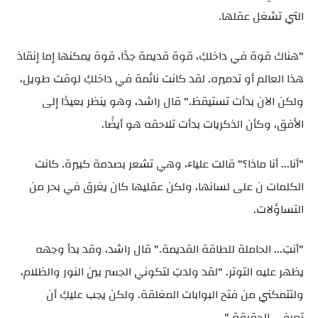
التي تشغل عقلها.
"هناك قوة في داخلكِ، قوة قديمة جدًا، قوة يمكنها إما إنقاذ
هذا العالم أو تدميره. لقد كانت نائمة في داخلكِ لوقت طويل،
ولكن الآن بدأت تستيقظ." قال راشد، وهو ينظر بعيدًا إلى
الأفق، وكأن الذكريات بدأت تلاحقه هو أيضًا.
"أنا... أنا ماذا؟" قالت علياء، وهي تشعر بصدمة كبيرة. كانت
الكلمات ن على لسانها، ولكن عقليها كان يغرق في بحر من
التساؤلات.
"أنتِ... الحاملة للطاقة القديمة." قال راشد، وقد بدأ وجهه
يظهر عليه التوتر. "لقد ولدتِ لتكوني الجسر بين النور والظلام،
ولتتمكني من فتح البوابات المغلقة. ولكن يجب عليكِ أن
تعرفي الحقيقة."