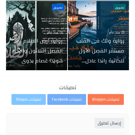
تشويق
تشويق
منذ عام
منذ عام
رواية ولك فى القلب
رواية أرض الظلام
مستقر الفصل الأول
الفصل الثلاثون والأخير
للكاتبة راندا عادل...
هويدا عصام بدوى
تعليقات
تعليقات Blogger
تعليقات Facebook
تعليقات Disqus
إرسال تعليق