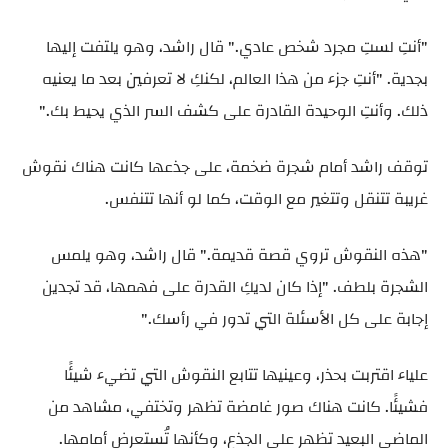
"أنتِ لستِ مجرد شخص عادي." قال راشد، وهو يلتفت إليها
بجدية. "أنتِ جزء من هذا العالم، لكنكِ لا تعرفين بعد ما يعنيه
ذلك. وأنتِ الوحيدة القادرة على كشف السر الذي يحيط بك."
توقف راشد أمام شجرة ضخمة، على جذعها كانت هناك نقوش
غريبة تتنقل وتتغير مع الوقت، كما لو أنها تتنفس.
"هذه النقوش تروي قصة قديمة." قال راشد، وهو يلمس
الشجرة بلطف. "إذا كان لديكِ القدرة على فهمها، قد تجدين
إجابة على كل الأسئلة التي تدور في رأسك."
علياء اقتربت بحذر، وعينيها تتابع النقوش التي تضيء شيئًا
فشيئًا. كانت هناك صور غامضة تظهر وتختفي، مشاهد من
الماضي البعيد تظهر على الجذع، وكأنها تُستعرض أمامها.