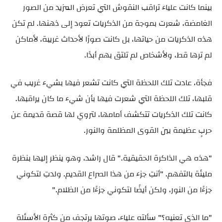
بينما كانت علياء تراقب النقوش التي تعرض المزيد من الصور
الغامضة، شعرت بموجة من الذكريات تعود إلى ذهنها. لم تكن
هذه الذكريات من حياتها، بل كانت صورًا لأحداث غريبة، لأماكن
لم ترها قط، ولأشخاص لم تلتق بهم أبدًا.
فجأة، عادت تلك اللحظة التي كانت تشعر فيها بشيء غريب في
قلبها، تلك اللحظة التي شعرت فيها بأن شيء ما كان يراقبها.
كانت تلك الذكريات تتكشف أمامها، لتروي لها قصة قديمة عن
حربٍ عظيمة بين القوى المظلمة والنور.
"هذه هي الذاكرة الحقيقية." قال راشد، وهو ينظر إليها بنظرة
مليئة بالتفهم. "أنتِ جزء من هذا الصراع القديم. ولدتِ لتكوني
جزءًا من النور، ولكن أيضًا لتكوني جزءًا من الظلام."
"ما الذي تعنيه؟" سألته علياء، صوتها يرتجف من كثرة الأسئلة