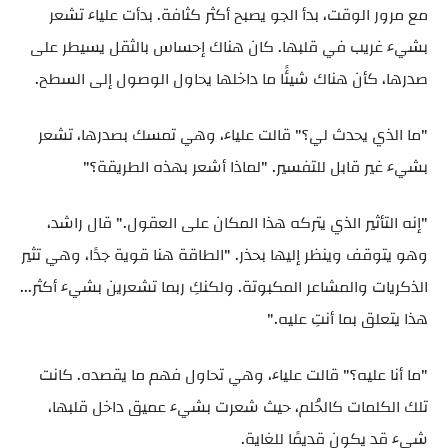
مع مرور الوقت، بدأ الجو يصبح أكثر كثافة. بدأت علياء تشعر
بشيء غريب في قلبها. كان هناك إحساس بالثقل يسيطر على
صدرها، كأن هناك شيئًا ما داخلها يحاول الوصول إلى السطح.
"ما الذي يحدث لي؟" قالت علياء، وهي تمسك بصدرها، تشعر
بشيء غير قابل للتفسير. "لماذا أشعر بهذه الطريقة؟"
"إنه التأثير الذي يتركه هذا المكان على العقول." قال راشد،
وهو يتوقف وينظر إليها بحذر. "الطاقة هنا قوية جدًا، وهي تثير
الذكريات والمشاعر المكبوتة. ولكنكِ ربما تشعرين بشيء أكثر...
هذا يتعلق بما أنتِ عليه."
"ما أنا عليه؟" قالت علياء، وهي تحاول فهم ما يقصده. كانت
تلك الكلمات كالحُلم، حيث شعرت بشيء عميق داخل قلبها،
شيء قد يكون قديمًا للغاية.