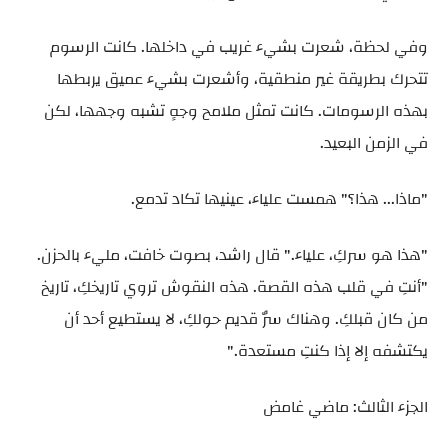
وفي لحظة، شعرت بشيء غريب في داخلها. كانت الرسوم
تتحرك بطريقة غير منطقية، وأشعرت بشيء عميق يربطها
بهذه الرسومات. كانت تمثل ملامح وجهٍ تشبه وجهها، لكن
في الزمن البعيد.
"ماذا... هذا؟" همست علياء، عينيها تكاد تدمع.
"هذا هو سركِ، علياء." قال راشد، بصوت خافت، مليء بالحزن.
"أنتِ في قلب هذه القصة. هذه النقوش تروي تاريخكِ، تاريخ
من كان قبلكِ. وهناك سرٌ قديم حولكِ، لا يستطيع أحد أن
يكتشفه إلا إذا كنتِ مستعدة."
الجزء الثالث: ماضي غامض