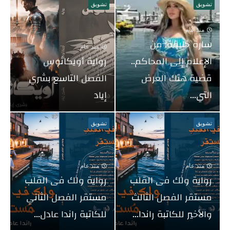
تشويق
تشويق
منذ عام
سارة خليفة: من
منذ عام
الإعلام إلى المحاكم..
رواية أويكاثوس
قضية هتك العرض
الفصل التاسع بشري
التي...
إياد
تشويق
تشويق
منذ عام
منذ عام
رواية ولك فى القلب
رواية ولك فى القلب
مستقر الفصل الثالث
مستقر الفصل الثاني
والأخير للكاتبة راندا...
للكاتبة راندا عادل...