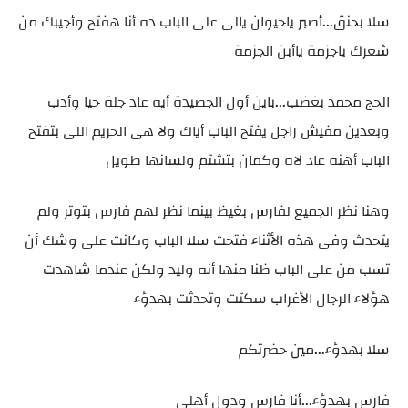
سلا بحنق...أصبر ياحيوان يالى على الباب ده أنا هفتح وأجيبك من
شعرك ياجزمة ياأبن الجزمة
الحج محمد بغضب...باين أول الجصيدة أيه عاد جلة حيا وأدب
وبعدين مفيش راجل يفتح الباب أياك ولا هى الحريم اللى بتفتح
الباب أهنه عاد لاه وكمان بتشتم ولسانها طويل
وهنا نظر الجميع لفارس بغيظ بينما نظر لهم فارس بتوتر ولم
يتحدث وفى هذه الأثناء فتحت سلا الباب وكانت على وشك أن
تسب من على الباب ظنا منها أنه وليد ولكن عندما شاهدت
هؤلاء الرجال الأغراب سكتت وتحدثت بهدؤء
سلا بهدؤء...مين حضرتكم
فارس بهدؤء...أنا فارس ودول أهلى