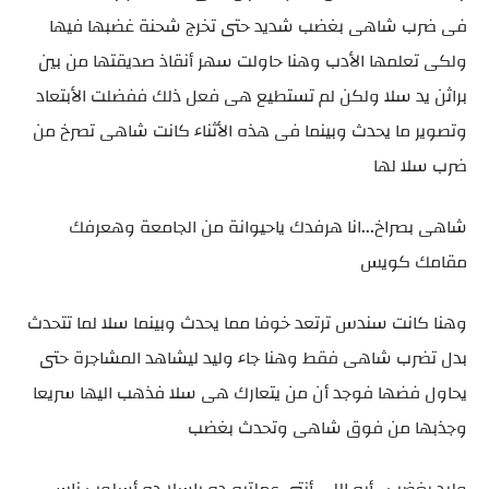
فى ضرب شاهى بغضب شديد حتى تخرج شحنة غضبها فيها
ولكى تعلمها الأدب وهنا حاولت سهر أنقاذ صديقتها من بين
براثن يد سلا ولكن لم تستطيع هى فعل ذلك ففضلت الأبتعاد
وتصوير ما يحدث وبينما فى هذه الأثناء كانت شاهى تصرخ من
ضرب سلا لها
شاهى بصراخ...انا هرفدك ياحيوانة من الجامعة وهعرفك
مقامك كويس
وهنا كانت سندس ترتعد خوفا مما يحدث وبينما سلا لما تتحدث
بدل تضرب شاهى فقط وهنا جاء وليد ليشاهد المشاجرة حتى
يحاول فضها فوجد أن من يتعارك هى سلا فذهب اليها سريعا
وجذبها من فوق شاهى وتحدث بغضب
وليد بغضب...أيه اللى أنتى عملتيه ده ياسلا ده أسلوب ناس