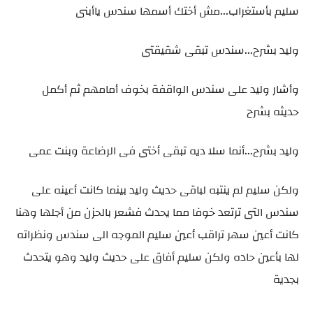
سليم بأستغراب...مش أختك أسمها سندس ياأبنى
وليد بشرح...سندس تبقى شقيقتى
وأشار وليد على سندس الواقفة بخوف أمامهم ثم أكمل
حديثه بشرح
وليد بشرح...أنما سلا ديه تبقى أختى فى الرضاعة وبنت عمى
ولكن سليم لم ينتبه لباقى حديث وليد بينما كانت أعينه على
سندس التى ترتعد خوفا مما يحدث فشعر بالحزن من أجلها وهنا
كانت أعين سهر تراقب أعين سليم الموجه الى سندس ونظراته
لها بأعين حاده ولكن سليم أفاق على حديث وليد وهو يتحدث
بجدية