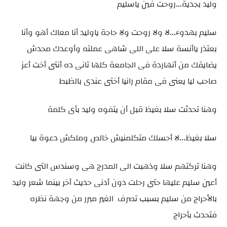
وليد بجدية...روحت فين ياسليم
سليم بهدوء...لا ولا روحت ولا حاجة ياوليد أنا معاك أهو وأنا
بعتذر ياأنسة سلا على اللى شاهى عملته وأوعدك محدش
يضايقك من أنهاردة فى الجامعة كلها تانى ده أنتى أخت أعز
صاحب ليا يعنى فى مقام رانيا أختى عندى بالظبط
وهنا تحدثت سلا بغيظ قبل أن يتفوه وليد بأى كلمة
سلا بغيظ...لا أحسلك متكلمنيش خالص وملكش دعوة بيا
وهنا تركتهم سلا وذهبت الى المدرج هى وسندس التى كانت
أعين سليم عليها حتى رحلت دون أدنى حديث أخر بينما شعر وليد
بالأحراج من سليم بسبب تصرف الغير مبرر من وجهة نظره
فتحدث بأحراج