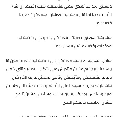
دلوقتى لحد لما تهدى وهى هتحكيلك سبب رفضها أن شاء
الله لوحدها أما أنا رفضت ليه فعشان مينفعش أصغرها
قصادهم
سلا بشك...يعنى حضرتك متعرفش ياعمو هى رفضت ليه
وحضرتك رفضت عشان السبب ده
سامى بتهرب...لا ياسلا معرفش هى رفضت ليه هعرف منين أنا
ياسلا أنا رايح أنام عشان متأخرش على شغلى الصبح وأنتى كمان
يايويو متعيطيش ومتزعليش ونامى محدش عارف الخير فين
تبات نار تصبح رماد سيبيها على الله ثم وجهه حديثه الى كلا من
وليد وسندس بجدية...يلا ياوليد انت وسندس عشان تناموا
عشان الجامعة بتاعتكم الصبح
وليد وسندس بهدوء فى نفس واحد...حاضر يابابا يلا بينا