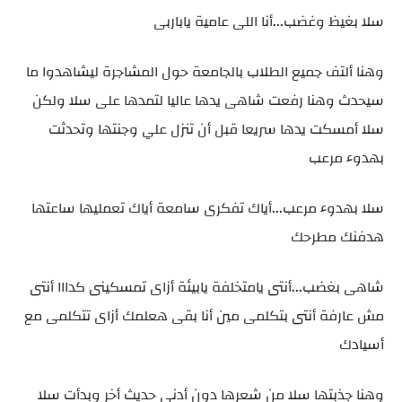
سلا بغيظ وغضب...أنا اللى عامية ياباربى
وهنا ألتف جميع الطلاب بالجامعة حول المشاجرة ليشاهدوا ما
سيحدث وهنا رفعت شاهى يدها عاليا لتمدها على سلا ولكن
سلا أمسكت يدها سريعا قبل أن تنزل علي وجنتها وتحدثت
بهدوء مرعب
سلا بهدوء مرعب...أياك تفكرى سامعة أياك تعمليها ساعتها
هدفنك مطرحك
شاهى بغضب...أنتى يامتخلفة يابيئة أزاى تمسكينى كدااا أنتى
مش عارفة أنتى بتكلمى مين أنا بقى هعلمك أزاى تتكلمى مع
أسيادك
وهنا جذبتها سلا من شعرها دون أدنى حديث أخر وبدأت سلا