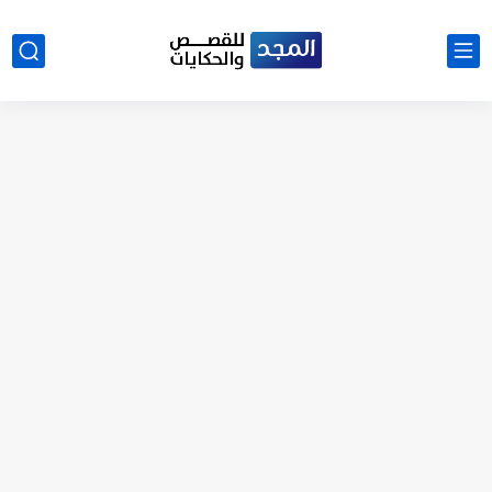
نتينتيجة الثانوية العامة 2025 بالاسم ورقم الجلوس.. الرابط الرسمى للحصول...
رواية حماتي رمت اكلي كاملة
رواية انا مطلقه كامله
رواية رجعت من السفر فجأه كامله
رواية بنتي اللي عندها 8 سنين بعتتلي رسالة على الموبايل...