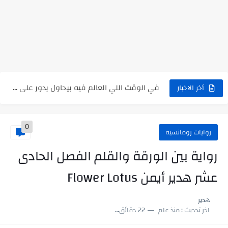
سر شراب ابني كامله
أجمل طريقة لإهداء دعاء مميز لمن تحب في ثوانٍ
استعلم الآن عن نتيجة الثانوية العامة 2026 برقم الجلوس والاسم
في الوقت اللي العالم فيه بيحاول يدور على هويته ،...
اللعب في سيكولوجية الراجل باسم الدين.. شيوخ التريند وصناعة وعي...
أخر الاخبار
0
روايات رومانسيه
رواية بين الورقة والقلم الفصل الحادى
عشر هدير أيمن Flower Lotus
هدير
اخر تحديث :
منذ عام
22 دقائق للقراءة