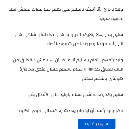
وليد بأحراج...أنا أسف ياسليم على كلام سلا معاك معلش سلا
عصبية شوية
سليم بنفى...لا ولايهمك ياوليد هى مغلطتش شاهى هى
اللى أستفزتها وخرجتها عن شعورها أصلا
وليد بتفهم...تمام ياسليم أنا عارف أن سلا مش هتتخانق من
الباب للطاق كدااااااااا سلام ياسليم عشان عندى محاضرة
دلوقتى ونتكلم بعدين
سليم بهدوء....ماشى سلام ياوليد على الأتصال بقى
فهز وليد رأسه أيجابا ولم يتحدث وذهب الى مبنى الكلية
قد يعجبك ايضا