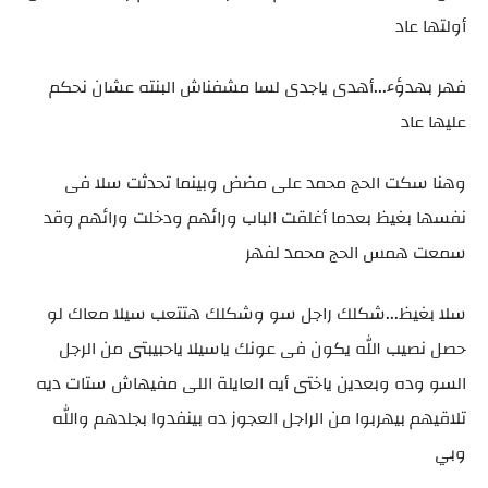
أولتها عاد
فهر بهدؤء...أهدى ياجدى لسا مشفناش البنته عشان نحكم
عليها عاد
وهنا سكت الحج محمد على مضض وبينما تحدثت سلا فى
نفسها بغيظ بعدما أغلقت الباب ورائهم ودخلت ورائهم وقد
سمعت همس الحج محمد لفهر
سلا بغيظ...شكلك راجل سو وشكلك هتتعب سيلا معاك لو
حصل نصيب الله يكون فى عونك ياسيلا ياحبيبتى من الرجل
السو وده وبعدين ياختى أيه العايلة اللى مفيهاش ستات ديه
تلاقيهم بيهربوا من الراجل العجوز ده بينفدوا بجلدهم والله
وبي