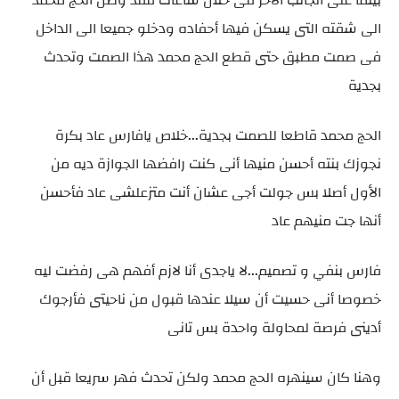
الى شقته التى يسكن فيها أحفاده ودخلو جميعا الى الداخل
فى صمت مطبق حتى قطع الحج محمد هذا الصمت وتحدث
بجدية
الحج محمد قاطعا للصمت بجدية...خلاص يافارس عاد بكرة
نجوزك بنته أحسن منيها أنى كنت رافضها الجوازة ديه من
الأول أصلا بس جولت أجى عشان أنت متزعلشى عاد فأحسن
أنها جت منيهم عاد
فارس بنفي و تصميم...لا ياجدى أنا لازم أفهم هى رفضت ليه
خصوصا أنى حسيت أن سيلا عندها قبول من ناحيتى فأرجوك
أدينى فرصة لمحاولة واحدة بس تانى
وهنا كان سينهره الحج محمد ولكن تحدث فهر سريعا قبل أن