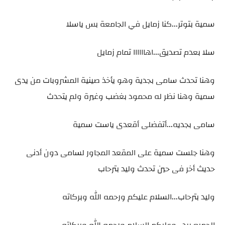
سمية بتوتر...كنا زمايل في الجامعة بس ياسلا
سلا بعدم تصديق...اهاااااا تمام زمايل
وهنا تحدث سامى بجدية وهو يأخذ صينية المشروبات من يدى
سمية وهنا نظر له محمود بغضب وغيرة ولم يتحدث
سامى بجديه...أتفضلى أقعدى ياست سمية
وهنا جلست سمية على المقعد المجاور لسامى دون أدنى
حديث أخر فى حين تحدث وليد بترحاب
وليد بترحاب...السلام عليكم ورحمه الله وبركاته
الجميع برد...وعليكم السلام ورحمه الله وبركاته