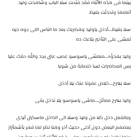
بينما فى هذه الأثناء فقد فتحت سلا الباب وشاهدت وليد
أمامها وتحدثت بغيظ
سلا بغيظ...أدخل ياوليد وهضربك بعد ما الناس اللى جوه ديه
تمشى على التأخير بتاعك ده
وليد بهدؤء...معلشى ياسوسو غصب عنى بجد والله حقك عليا
بس المحاضرات لسا خلصانة من شويا
سلا بمرح...خلاص عفونا عنك يلا أدخل
وليد بمرح مماثل...ماشى ياسوسو يلا ندخل بقى
وبالفعل دخل كلا من وليد وسلا الى الداخل ماسكين أيدى
بعضهم البعض دون أدنى حديث أخر وهنا نظر لها فهر بأشمئزاز
بينما نظرت له سلا بتعجب وفى هذه الأثناء أتت سمية من