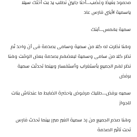
محمود بغيظ وغضب...أحنا جايين نطلب يد بت أختك سيلا
ياسمية لأبنى فارس عاد
سمية بهمس...أبنك
وهنا نظرت له كلا من سمية وسامى بصدمة فى أن واحد ثم
نظر كلا من سامى وسمية لبعضهم بصدمة بعض الوقت وهنا
نظر لهم الجميع بأستغراب وأستفسار وبينما تحدثت سمية
برفض
سميه برفض...طلبك مرفوض ياحضرة الضابط ما عندناش بنات
للجواز
وهنا صدم الجميع من رد سمية الغير مبرر بينما تحدث فارس
تحت تاثير الصدمة