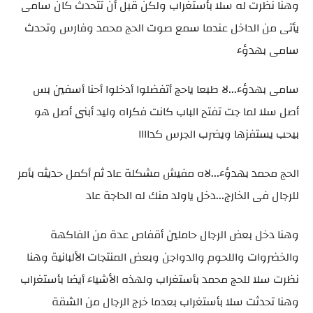
وهنا نظرت له سلا بأستغراب ولكن قبل أن تتحدث كان سامى
يأتى من الداخل عندما سمع صوت الحج محمد وفارس وتحدث
سامى بهدؤء
سامى بهدؤء...لا طبعا ياحج أتفضلوا أدخلوا أحنا أسفين بس
أصل سلا لما جت تفتح الباب كانت فكراه وليد أبنى أصل هو
بيحب يستفزها ويضرب الجرس كداااا
الحج محمد بهدؤء...لاه مفيش مشكلة عاد ثم أكمل حديثه بأمر
للرجال فى الخارج...دخل ياولد منك له الحاجة عاد
وهنا دخل بعض الرجال حاملين أقفاص عدة من الفاكهة
والخضروات واللحوم والدواجن وبعض المنتجات الألبانية وهنا
نظرت سلا للحج محمد بأستغراب ولهذه الأشياء أيضا بأستغراب
وهنا تحدثت سلا بأستغراب بعدما خرج الرجال من الشقة