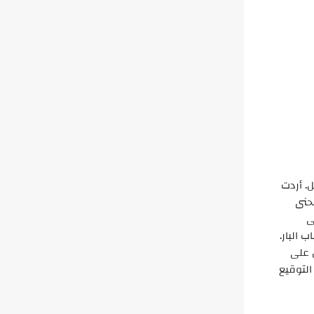
. أردت
نحنى
ى
 البار.
عضهن على
لتوقيع