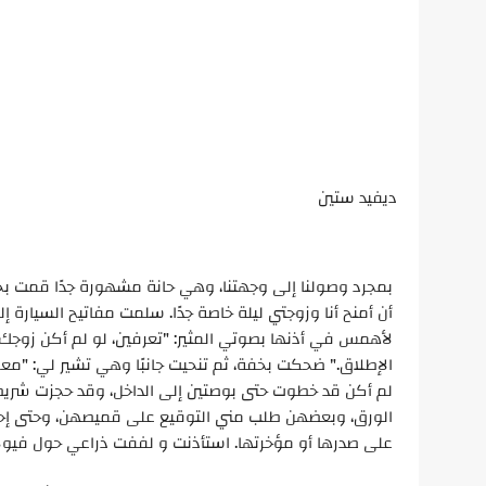
ديفيد ستين
بمجرد وصولنا إلى وجهتنا، وهي حانة مشهورة جدًا قمت بح
أن أمنح أنا وزوجتي ليلة خاصة جدًا. سلمت مفاتيح السيارة إ
لأهمس في أذنها بصوتي المثير: "تعرفين، لو لم أكن زوجك،
الإطلاق." ضحكت بخفة، ثم تنحيت جانبًا وهي تشير لي: "معجب
الورق، وبعضهن طلب مني التوقيع على قميصهن، وحتى إحدا
على صدرها أو مؤخرتها. استأذنت و لففت ذراعي حول فيولا،