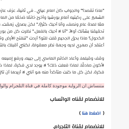
"ماذا تقصد؟" والجواب كان امام عيني . في ثانية، عزف عاز
الشهير على ركبتيه أمام بورشيا وأخرج خاتمًا ضخمًا من ال
معًا لمدة عام ونصف، وأنا أحبك كثيرًا." لكن بصدق، زهقت، وج
تحقيقنا بشأنك أولاً. "أنا لا أحبك بالفعل." نظرت كل من ب
الكحول؟ ماذا بحق الجحيم قلت للتو؟ أردت "تنفتح الأرض و
أعتقد أن صهري لديه وجهة نظر معقولة. لكنني أقبلك بالتأك
وقف وقبلها، وأعاد الخاتم الماسي إلى جيبه، ورفع إصبعه عل
لأكون صادقًا. لماذا فعلت ذلك؟ لا يوجد لدي فكرة. لماذا كن
فكرة. لكن كل ما كنت متأكداً منه هو أنني لا أريدها أن تتز
متنساش ان الرواية موجودة كاملة في قناة التلجرام والو
للانضمام لقناه الواتساب
(
اضغط هنا
)
للانضمام لقناة التلجرام.