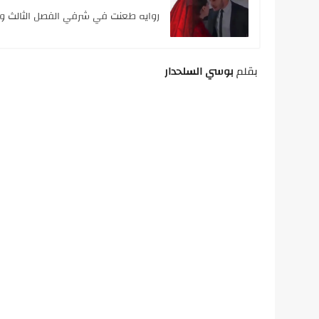
روايه طعنت في شرفي الفصل الثالث والر
بقلم
بوسي السلحدار