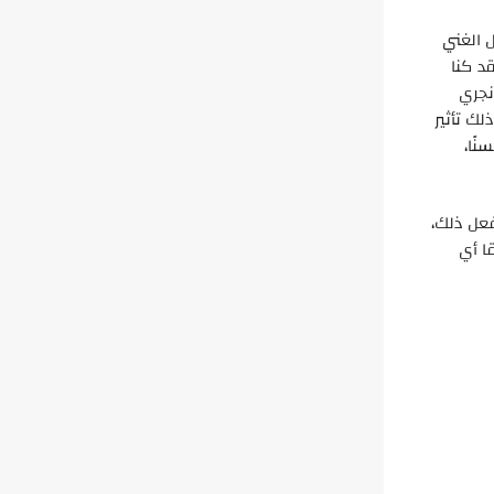
 الغني
د كنا
 نجري
لك تأثير
ًا،
فعل ذلك،
ا أي