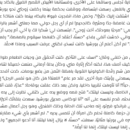
للغاية تجلس وساقها على الأخرى، وفستانها الأبيض القصير الضيق بالكاد 
ضيبي بالفعل. رسمت ابتسامة، ووقفت بحكمة بينما ركضت زوجتي نحو بورش
شتقت إليك كثيرًا". وخمن ماذا، انفجرت فيولا بالبكاء بينما كنت هناك! ع
دت غامضة جدًا ومثيرة كالجحيم! لم أر أي رجل حولي، مما جعلني أشعر بال
ي: "مرحبًا بعودتك، أخت زوجي". ابتسمت لي: شكرا لك يا أخي. أم يجب أ
واني. خدشت أنفي بفخر، "حسنًا، أعتقد أن كلاهما سيقوم بالمهمة." رفع
." لم أكن أعلم أن بورشيا كانت تسخر، لكنني عرفت السبب وماذا لاحقًا.
 خلفي وقال: "آسف على التأخير. كنت أتحقق من وجبات الطعام طوال ا
يف أصف هذا، لكنه أكثر إثارة مني، وكأن بدلة أرماني صنعت خصيصًا لتن
نت من شم رائحة الكولونيا القوية باهظة الثمن من بضع بوصات. كدت أفحص
يسعدني رؤيتك مرة أخرى. لقد مر عام." اللعنة! هل كان هو نفس الرجل؟ 
؟! أنا تأوهت تقريبا داخليا. ولكن بعد ذلك علقت بوقاحة: "عذرًا، قلت أن
لتي الخاصة، وليست ليلتك." فتح فمه ووضع يده على كتفي. نظرت إلى يده
حته. قدم نفسه على أنه "أنا لوكاس. صديق بورشيا. سعدت بلقائك أخيرًا.
س فرانكو فيرتو. إنه صاحب تلك الحانة وذلك الفندق، وهو رجل أعمال م
ان حزمة كاملة تحلم كل امرأة أن تلمس يديه ". لم أشعر بأي شيء مقارنة
3 عامًا تقريبًا، لذا كان عمره في بورتيا مثاليًا. سعلت، "حسنًا، لا يزال. إنها ليلتنا. أنا أدعو الجميع
ها ليست ليلتك. إنها لنا أيضًا."