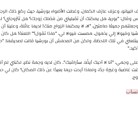
ف البيانو، وعزف عازف الكمان، وغطت الأضواء بورشيا، حيث ركع ذلك الرجل
ماس وقال: "بوريا، هل يمكنك أن تقبليني من فضلك زوجك؟ هل تتزوجني؟ لق
علتهم جميعًا صامتين، "لا، لا يمكنها الزواج منك! لديها عائلة، وعلينا أن
ورشيا وفيولا إلي بذهول. همست فيولا لي، "ماذا تقول؟" اللعنة! هل كان ذ
تبتلعني في تلك اللحظة. ولكن من المدهش أن بورشيا قالت لصديقها: "حسن
يد."
ى وجهي، "أنا لا أحبك أيضًا. سأراقبك". كان لديه وجهة نظر، لكنني لم أ
ت غاضبة وغيرة جدًا، ولماذا أردت جرها بعيدًا عن ذلك المكان؟ كان لي حق
وج.
اتساب