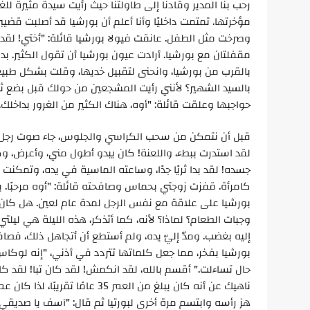
رحب بنا المدير وقادنا إلى طاولتنا حيث رأيت سيدة مثيرة 
مؤخرتها. تمتمت داخليًا وأنا أعلم أن بورشيا قد أصلبت ق
وصرخت مثل الطفل. عانقت فيولا بورشيا قائلة: "أختي! لقد ا
مقفلتان مع بورشيا. أرادت عيون بورشيا أن تقول الكثير. ب
بالقرب من بورشيا، وانحنى لتقبيل خديها، وقلت بشكل طبيع
بالسيد الشهير؟ لأنني رأيت المشجعين من حولك قبل بضع ث
حواجبها وعلقت قائلة: "أوه، هناك الكثير من الغرور بداخلك
قبل أن نتمكن من سحب الكراسي والجلوس، جاء صوت رجل من
لقد استدرت ببطء، واللعنة! كان يبدو أطول مني، وأعرض، وك
جسده! لقد بدا ثريًا جدًا، وساعته الماسية في يده، وتمك
كامرأة. قفزت زوجتي بحماس وصافحته قائلة: "أوه مرحبًا. 
بورشيا على علاقة مع نفس الرجل لمدة عام لعين. هل كان حباً
وجبات الطعام؟ لماذا؟ لأنه، كما أتذكر، هذه الليلة هي لي
إليه بغضب. ومدّ إليّ يده، ولم أستطع أن أتجاهل ذلك، فصاف
بورشيا بفخر، مما جعل كلماتها تتردد في أذني، "إنه لوكا
حال تساءلت." أقسم بالله، لقد انكمش! لقد كان تبا! لقد ك
ناهيك عن أنه كان يبلغ من العمر 5
هز رأسه وابتسم مرة أخرى لبورتيا ثم قال: "آسف يا صديقي. إن