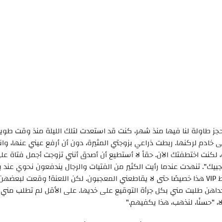
جز طاولة لنا فيها منذ شهر، كنت قد استعدت لتلك الليلة منذ وقت طويل
لى خادم لركنها. ربطت ذراعي بزوجتي المثيرة، دون أن أرفع عيني عنها، وا
 لكنت اختطفتك الآن. حقاً لا أستطيع أن أصدق أنني تزوجت أجمل فتاة عل
يك". تنهدت عندما رأيت الكثير من الفتيات والرجال يندفعون نحوي عند باب
لم أكن قد خطوت حتى بوصتين إلى الداخل، وقد حجزت شريط VIP هذا خصيصًا حتى لا يقاطعني المعجبون. لكن اللعنة! وقعت لب
هن طلبت مني بكل جرأة التوقيع على خديها. على الأقل لم تطلب مني ا
 "حسنًا، لنذهب، هذا يكفيهم."