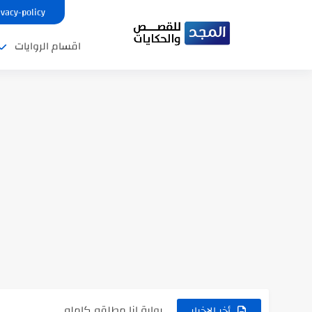
ivacy-policy
اقسام الروايات
نتينتيجة الثانوية العامة 2025 بالاسم ورقم الجلوس.. الرابط الرسمى للحصول...
رواية حماتي رمت اكلي كاملة
رواية انا مطلقه كامله
أخر الاخبار