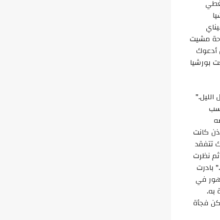
يغطي
يا
يناي
راحة مشيت
ن أدعوك
ت بورشيا
لليل."
اسب
ه
إذن كانت
ك تتفقد
 ثم نظرت
" بادرت
شهور في
 به.
." ولكن فجأة