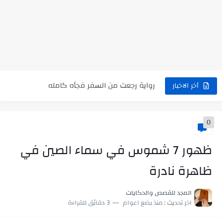
نتينتيجة الثانوية العامة 2025 بالاسم ورقم الجلوس.. الرابط الرسمى للحصول...
رواية حماتي رمت اكلي كاملة
رواية انا مطلقه كامله
رواية رجعت من السفر فجأه كامله
أخر الاخبار
رواية بنتي اللي عندها 8 سنين بعتتلي رسالة على الموبايل...
0
سر شراب ابني كامله
أجمل طريقة لإهداء دعاء مميز لمن تحب في ثوانٍ
ظهور 7 شموس في سماء الصين في
استعلم الآن عن نتيجة الثانوية العامة 2026 برقم الجلوس والاسم
ظاهرة نادرة
في الوقت اللي العالم فيه بيحاول يدور على هويته ،...
المجد للقصص والحكايات
اخر تحديث :
منذ بضع اعوام
3 دقائق للقراءة
اللعب في سيكولوجية الراجل باسم الدين.. شيوخ التريند وصناعة وعي...