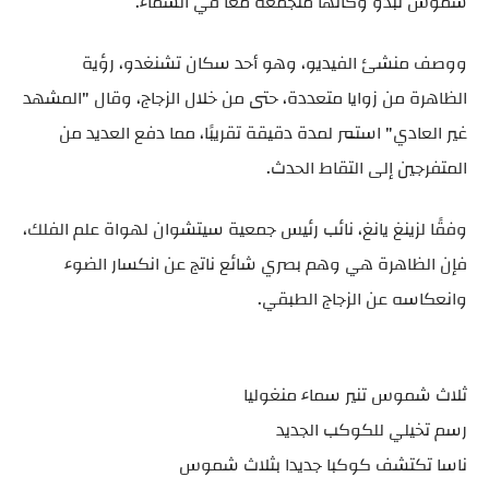
شموس تبدو وكأنها متجمعة معًا في السماء.
ووصف منشئ الفيديو، وهو أحد سكان تشنغدو، رؤية
الظاهرة من زوايا متعددة، حتى من خلال الزجاج، وقال "المشهد
غير العادي" استمر لمدة دقيقة تقريبًا، مما دفع العديد من
المتفرجين إلى التقاط الحدث.
وفقًا لزينغ يانغ، نائب رئيس جمعية سيتشوان لهواة علم الفلك،
فإن الظاهرة هي وهم بصري شائع ناتج عن انكسار الضوء
وانعكاسه عن الزجاج الطبقي.
ثلاث شموس تنير سماء منغوليا
رسم تخيلي للكوكب الجديد
ناسا تكتشف كوكبا جديدا بثلاث شموس