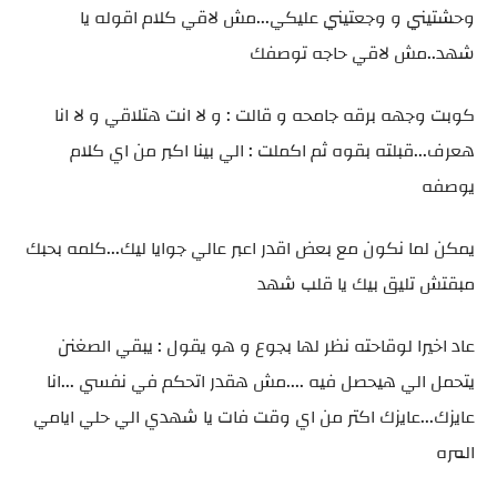
وحشتيني و وجعتيني عليكي...مش لاقي كلام اقوله يا
شهد..مش لاقي حاجه توصفك
كوبت وجهه برقه جامحه و قالت : و لا انت هتلاقي و لا انا
هعرف...قبلته بقوه ثم اكملت : الي بينا اكبر من اي كلام
يوصفه
يمكن لما نكون مع بعض اقدر اعبر عالي جوايا ليك...كلمه بحبك
مبقتش تليق بيك يا قلب شهد
عاد اخيرا لوقاحته نظر لها بجوع و هو يقول : يبقي الصغنن
يتحمل الي هيحصل فيه ....مش هقدر اتحكم في نفسي ...انا
عايزك...عايزك اكتر من اي وقت فات يا شهدي الي حلي ايامي
المره