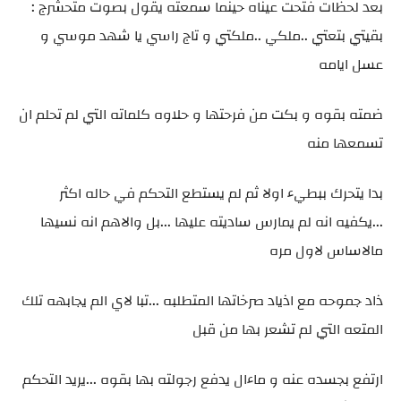
بعد لحظات فتحت عيناه حينما سمعته يقول بصوت متحشرج :
بقيتي بتعتي ..ملكي ..ملكتي و تاج راسي يا شهد موسي و
عسل ايامه
ضمته بقوه و بكت من فرحتها و حلاوه كلماته التي لم تحلم ان
تسمعها منه
بدا يتحرك ببطيء اولا ثم لم يستطع التحكم في حاله اكثر
...يكفيه انه لم يمارس ساديته عليها ...بل والاهم انه نسيها
مالاساس لاول مره
ذاد جموحه مع اذياد صرخاتها المتطلبه ...تبا لاي الم يجابهه تلك
المتعه التي لم تشعر بها من قبل
ارتفع بجسده عنه و ماءال يدفع رجولته بها بقوه ...يريد التحكم