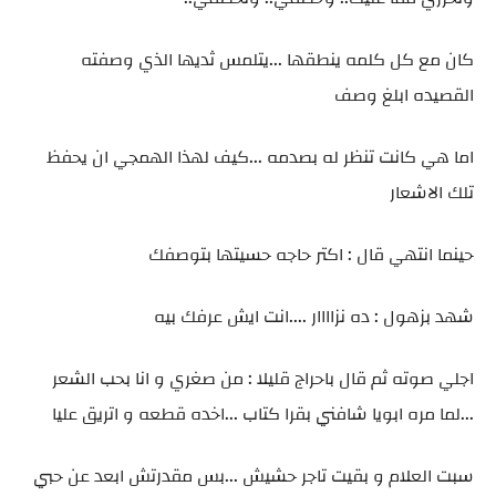
كان مع كل كلمه ينطقها ...يتلمس ثديها الذي وصفته
القصيده ابلغ وصف
اما هي كانت تنظر له بصدمه ...كيف لهذا الهمجي ان يحفظ
تلك الاشعار
حينما انتهي قال : اكتر حاجه حسيتها بتوصفك
شهد بزهول : ده نزاااار ....انت ايش عرفك بيه
اجلي صوته ثم قال باحراج قليلا : من صغري و انا بحب الشعر
...لما مره ابويا شافني بقرا كتاب ...اخده قطعه و اتريق عليا
سبت العلام و بقيت تاجر حشيش ...بس مقدرتش ابعد عن حبي