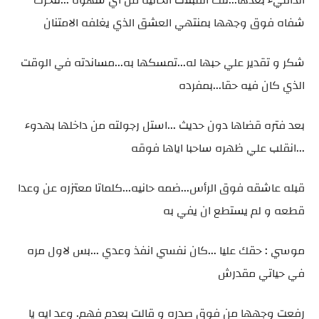
شفاه فوق وجهها بمنتهي العشق الذي يغلفه الامتنان
شكر و تقدير علي حبها له...تمسكها به...مساندته في الوقت
الذي كان فيه حقا...بمفرده
بعد فتره قضاها دون حديث ...استل رجولته من داخلها بهدوء
...انقلب علي ظهره ساحبا اياها فوقه
قبله عاشقه فوق الرأس...ضمه حانيه...كلماتا معتزره عن وعدا
قطعه و لم يستطع ان يفي به
موسي : حقك عليا ...كان نفسي انفذ وعدي ...بس لاول مره
في حياتي مقدرش
رفعت وجهها من فوق صدره و قالت بعدم فهم. وعد ايه يا