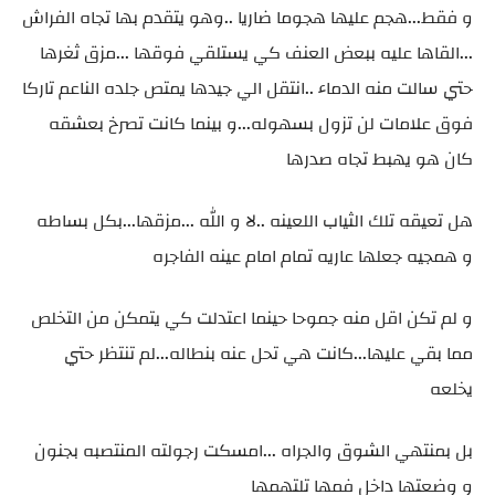
و فقط...هجم عليها هجوما ضاريا ..وهو يتقدم بها تجاه الفراش
...القاها عليه ببعض العنف كي يستلقي فوقها ...مزق ثغرها
حتي سالت منه الدماء ..انتقل الي جيدها يمتص جلده الناعم تاركا
فوق علامات لن تزول بسهوله...و بينما كانت تصرخ بعشقه
كان هو يهبط تجاه صدرها
هل تعيقه تلك الثياب اللعينه ..لا و الله ...مزقها...بكل بساطه
و همجيه جعلها عاريه تمام امام عينه الفاجره
و لم تكن اقل منه جموحا حينما اعتدلت كي يتمكن من التخلص
مما بقي عليها...كانت هي تحل عنه بنطاله...لم تنتظر حتي
يخلعه
بل بمنتهي الشوق والجراه ...امسكت رجولته المنتصبه بجنون
و وضعتها داخل فمها تلتهمها