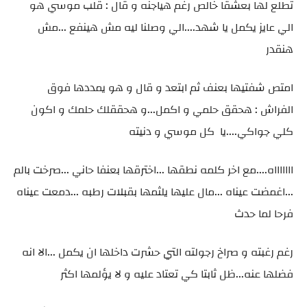
تطلع لها بعشقا خالص رغم هياجنه و قال : قلب موسي هو
الي عايز يكمل يا شهد....الي وصلنا ليه مش هينفع ...مش
هنقدر
امتص شفتيها بعنف ثم ابتعد و قال و هو يمددها فوق
الفراش : هحقق حلمي و اكمل...و هحققلك حلمك و اكون
كلي جواكي....يا كل موسي و دنيته
اااااااه....مع اخر كلمه نطقها ...اخترقها بعنفا حاني ...صرخت بالم
...اغمضت عيناه ...مال عليها يلثمها بقبلات رطبه ...دمعت عيناه
فرحا لما حدث
رغم رغبته و صراخ رجولته التي حشرت داخلها ان يكمل ...الا انه
فضلها عنه...ظل ثابتا كي تعتاد عليه و لا يؤلمها اكثر