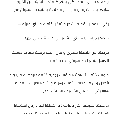
وضع يده علي فمها كي يمنع كلماتها البذيئه من الخروج
...ابعد يدها بقوه و قال : ام فصلانك يا شيخه...نسوان غم
بقي انا عمال اقولك شعر واتغذل فأمك و انتي عايزه ...
شهد باجرام : يا فرحتي الشعر الي هطبقه علي غيري
قرصها من حلمتها بمغزي و قال : طب بزمتك بعد ما دوقت
العسل ينفع احط فبوقي حاجه غيره
حاولت كتم بابتسامتها و قالت بجديه ذائفه : ايوه كده يا واد
اتعدل بدل ما اعدلك.اكملت بهيام و كانها اصيبت بانفصام :
هاااا بقي ...كملي القصيده السافله دي
رد عليها بطريقه اكثر وقاحه : و اكملها ليه يا روح امك...انا
همثلهالك عملي علي طول...هو احنا بتوع كلام برده