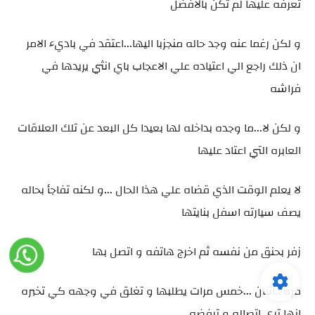
تعرفه عليها لم تكن بالافضل
و لكن رغما عنه وجد حاله منجزبا اليها...اعتقد في باديء الامر
ان ذلك راجع الي اعتياده علي الاعجاب باي انثي يريدها في
فراشه
و لكن لا...ما وجده بداخله لها بعيدا كل البعد عن تلك العلاقات
العابره التي اعتاد عليها
لا يعلم الوقت الذي قضاه علي هذا الحال ...و لكنه تفاجأ بحاله
يصف سيارته اسفل بنايتها
زفر بحنق من نفسه ثم اخرج هاتفه و اتصل بها
مره ..اثنان ...خمس مرات يطلبها و تغلق في وجهه كي تخبره
انها تري اتصاله و ترفضه