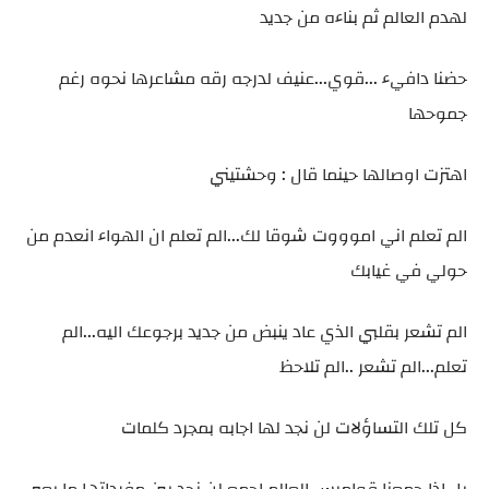
لهدم العالم ثم بناءه من جديد
حضنا دافيء ...قوي...عنيف لدرجه رقه مشاعرها نحوه رغم
جموحها
اهتزت اوصالها حينما قال : وحشتيني
الم تعلم اني اموووت شوقا لك...الم تعلم ان الهواء انعدم من
حولي في غيابك
الم تشعر بقلبي الذي عاد ينبض من جديد برجوعك اليه...الم
تعلم...الم تشعر ..الم تلاحظ
كل تلك التساؤلات لن نجد لها اجابه بمجرد كلمات
بل اذا جمعنا قواميس العالم اجمع لن نجد بين مفرداتها ما يعبر