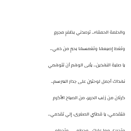
والحلمة الحمقاء.. ترصدني بظفرٍ مجرمٍ
وتغط إصبعها وتغمسها بحبرٍ من دمي..
يا صلبة النهدين.. يأبى الوهم أن تتوهمي
نهداك أجمل لوحتين على جدار المرسم..
كرتان من زغب الحرير، من الصباح الأكرم
فتقدمي، يا قطتي الصغرى، إلي تقدمي..
وتحرري مما عليك.. وحطمي.. وتحطمي..