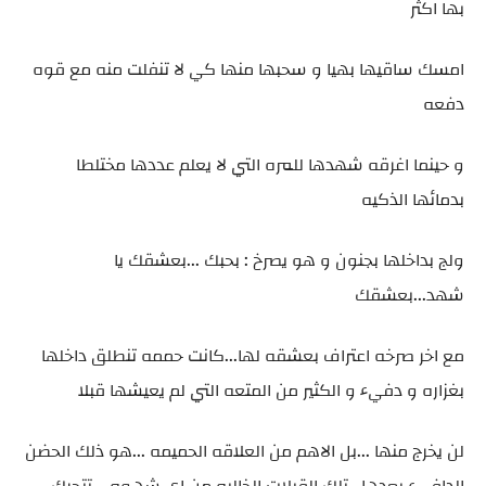
بها اكثر
امسك ساقيها بهيا و سحبها منها كي لا تنفلت منه مع قوه
دفعه
و حينما اغرقه شهدها للمره التي لا يعلم عددها مختلطا
بدمائها الذكيه
ولج بداخلها بجنون و هو يصرخ : بحبك ...بعشقك يا
شهد...بعشقك
مع اخر صرخه اعتراف بعشقه لها...كانت حممه تنطلق داخلها
بغزاره و دفيء و الكثير من المتعه التي لم يعيشها قبلا
لن يخرج منها ...بل الاهم من العلاقه الحميمه ...هو ذلك الحضن
الدافيء بعدها...تلك القبلات الخاليه من اي شهوه ...تتحرك