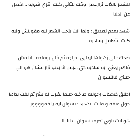
للشعر بالذات نزار...من وقت للتاني كنت اقري شويه ...افصل
عن الدنيا
شهد بعدم تصديق : ولما انت بتحب الشعر ليه مقولتش وليه
كنت بتتعامل بساديه
ضحك علي زهولها ليداري احراجه ثم قال بوقاحه : انا مش
فاهم يعني ايه ساديه دي ...بس انا بحب نزار عشان هو الي
حببني فالنسوان
اطلق ضحكات رجوليه صاخبه حينما نظرت له بشر ثم لفت يداها
حول عنقه و قالت بتهديد : نسوان ايه يا قموووور
هو انت ناوي تعرف نسوان...دانا ااا....