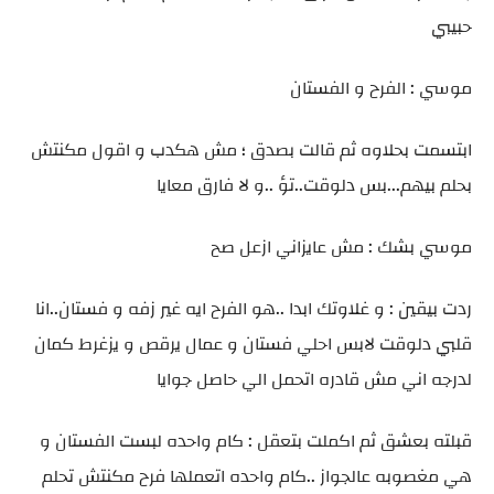
حبيبي
موسي : الفرح و الفستان
ابتسمت بحلاوه ثم قالت بصدق ؛ مش هكدب و اقول مكنتش
بحلم بيهم...بس دلوقت..تؤ ..و لا فارق معايا
موسي بشك : مش عايزاني ازعل صح
ردت بيقين : و غلاوتك ابدا ..هو الفرح ايه غير زفه و فستان..انا
قلبي دلوقت لابس احلي فستان و عمال يرقص و يزغرط كمان
لدرجه اني مش قادره اتحمل الي حاصل جوايا
قبلته بعشق ثم اكملت بتعقل : كام واحده لبست الفستان و
هي مغصوبه عالجواز ..كام واحده اتعملها فرح مكنتش تحلم