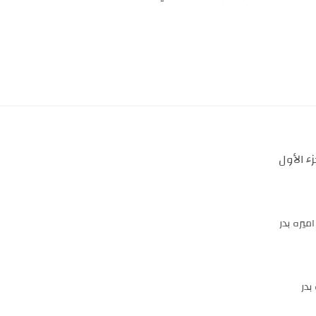
ء الأول
ميره بدر
بدر