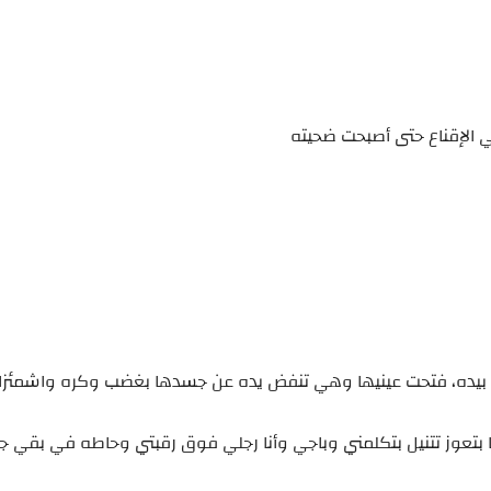
 الإقناع حتى أصبحت ضحيته
 بيده، فتحت عينيها وهي تنفض يده عن جسدها بغضب وكره واشمئزاز
بتعوز تتنيل بتكلمني وباجي وأنا رجلي فوق رقبتي وحاطه في بقي جزم