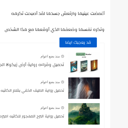
أغمضت عينيها وارتعش جسدها لقد أصبحت تكرهه
وتكره نفسها وضعفها الذي أوقعها مع هذا الشخص
قد يعجبك ايضا
منذ بضع اعوام
تحميل وقراءه رواية أرض زيكولا الجز
منذ بضع اعوام
تحميل رواية الطيف الخفي بقلم الكاتبه ا
منذ بضع اعوام
تحميل رواية البرج المهجور للكاتبه اميره 