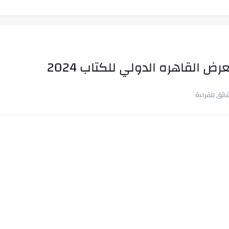
ض القاهره الدولي للكتاب 2024
ب في ثوانٍ
 على هويته ،...
ن.. شيوخ التريند وصناعة وعي...