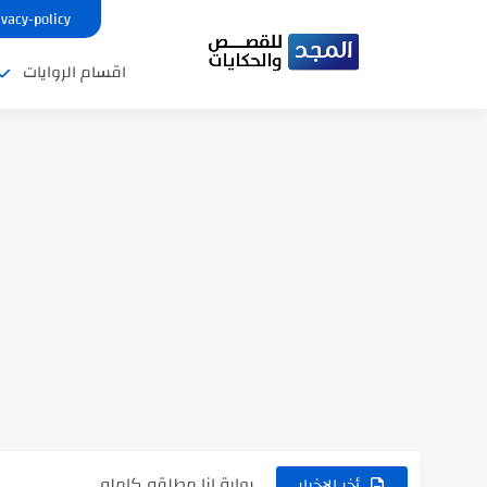
ivacy-policy
اقسام الروايات
نتينتيجة الثانوية العامة 2025 بالاسم ورقم الجلوس.. الرابط الرسمى للحصول...
رواية حماتي رمت اكلي كاملة
رواية انا مطلقه كامله
أخر الاخبار