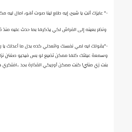
-" عايزك أنتِ يا شبح، إيه طلع لينا صوت أهو، آمال ليه 
ونظر بعينه إلى الفراش لكي يذكرها بما حدث عليه منذ ق
-"بقولك ايه لمي نفسك واتعدلي كده بدل ما أعدلك يا 
وسمعة عيلتك كلها ممكن تضيع لو بس فيديو صغنن نزلته و
بنت زي منتي! كنت ممكن أوريكي القذارة بجد ..افتكري د