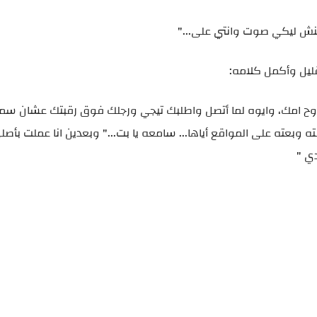
مكنش ليكي صوت وانتي على..."
ليل وأكمل كلامه:
روح امك، وايوه لما أتصل واطلبك تيجي ورجلك فوق رقبتك عشان س
بعته على المواقع أياها... سامعه يا بت..." وبعدين انا عملت بأص
ي "