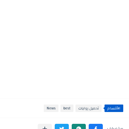
الأقسام
تحميل روايات
best
News