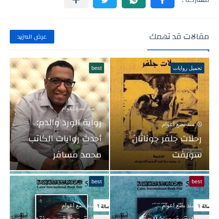
مقالات قد تهمك
عرض المزيد
تحميل روايات
best
منذ بضع اعوام
رواية الورد والدم:
منذ بضع اعوام
رحلات جلفر جوناثان
أحدث روايات الكاتب
سويفت
محمد مسافر
best
best
منذ بضع اعوام
منذ بضع اعوام