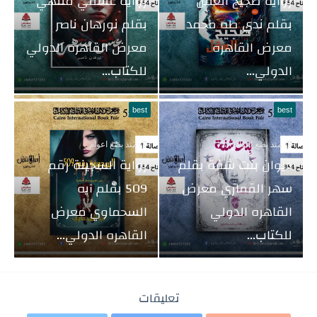
رواية ضجيج العقل
رواية عشقي منتهي
بقلم ندي طه محمد
بقلم نورهان ناصر
معرض القاهره
معرض القاهره الدولي
الدولي...
للكتاب...
best
best
منذ بضع اعوام
منذ بضع اعوام
ديوان بنت شفة بقلم
رواية السجينة رقم
سهر القماري معرض
509 بقلم آيه
القاهره الدولي
السحماوي معرض
للكتاب...
القاهره الدولي...
تعليقات