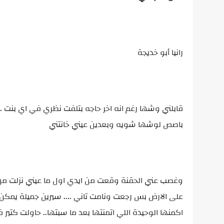
رانيا أبو خديجة
قابلني وشها رغم انه اخر حاجه بتلفت نظري في اي بنت .
باصص لوشها شويه وبعدين عيني خانتني
وغصب عني الحقنة وقعت من ايدي اول ما عيني نزلت من
على الارض بس رجعت ونامت تاني .... سيرين جميلة يمك
اكمنها الوحيدة اللي اتمنتها بعد ما سبتها.. حاولت كتي