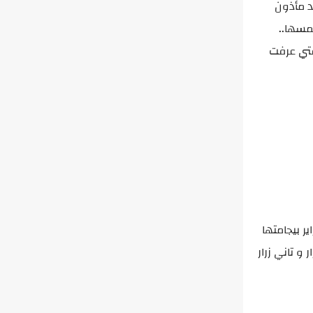
د مأذون
لمسها..
قتي عرفت
ر بيجامتها
و تاني زرار