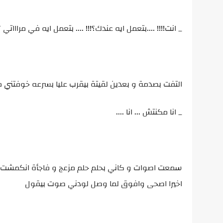
_ انت!!!! ....بتعمل ايه عندك؟!!! .... بتعمل ايه في مراااتي ؟
التفت بصدمة و بعدين لقيتة بيقرب عليا بسرعه خوفتني 
_ انا مكنتش ... انا ....
سمعت اصوات و كاني بحلم حلم مزعج و فاجأة انكمشت م
اخيرا اصحى وافوق لما وصل لودني صوت بيقول