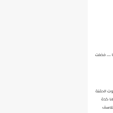
.... فضلت
وت الحقنة
ها كدة
 للاسف