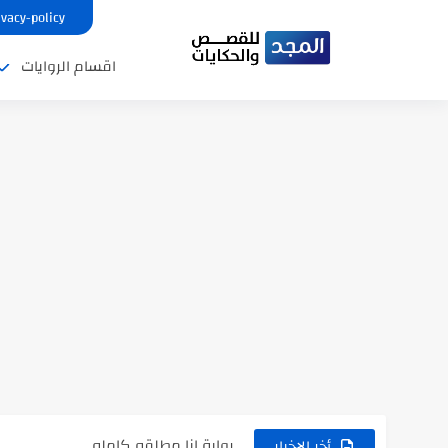
ivacy-policy
اقسام الروايات
نتينتيجة الثانوية العامة 2025 بالاسم ورقم الجلوس.. الرابط الرسمى للحصول...
رواية حماتي رمت اكلي كاملة
رواية انا مطلقه كامله
أخر الاخبار