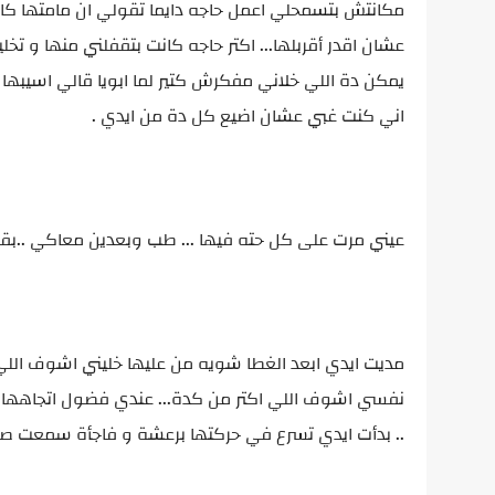
مكانتش بتسمحلي اعمل حاجه دايما تقولي ان مامتها كانت
عشان اقدر أقربلها... اكتر حاجه كانت بتقفلني منها و تخل
يمكن دة اللي خلاني مفكرش كتير لما ابويا قالي اسيبها 
اني كنت غبي عشان اضيع كل دة من ايدي .
عيني مرت على كل حته فيها ... طب وبعدين معاكي ..بقى 
مديت ايدي ابعد الغطا شويه من عليها خليني اشوف اللي ط
نفسي اشوف اللي اكتر من كدة... عندي فضول اتجاهها انا ف
.. بدأت ايدي تسرع في حركتها برعشة و فاجأة سمعت صوت