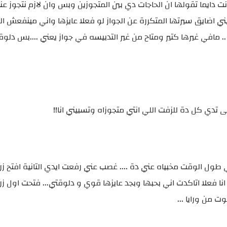
 دايما تقولها ان الحاجات دي بين المتجوزين وبس وان لازم نتجوز عن
يني اضايق سيرتها المتكررة عن الجواز لو فعلا عايزها واني مينفعش ا
.. مافي غيرها كتير ومتاح من غير التدبيسه في جواز يعني ....بس دلو
تدي كل دة للزفت اللي انتي متجوزاه وتسبيني انا!!
ول الوقت مخبياه عني دة .... غصب عني رفعت ايدي التانية افتح زراي
علا اتاكدت اني بحبها وبجد عايزها قوي و دلوقتي... فتحت اول زرار 
 من ورايا ...