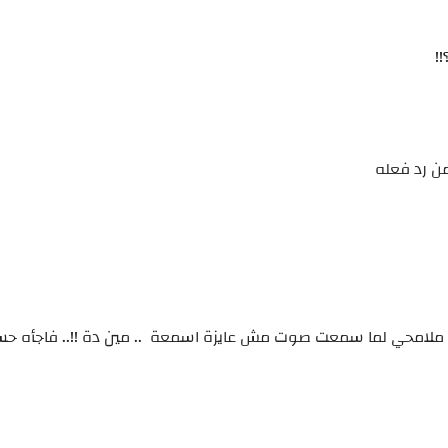
!!
من رد فعله
لامحي لما سمعت صوت مش عايزة اسمعة .. مين دة !!.. فاجأه حس