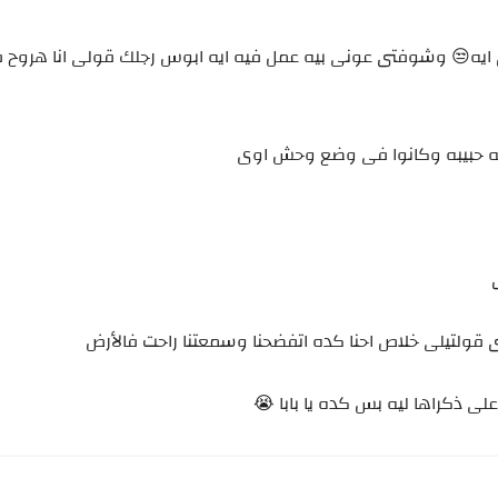
تى ايه😒 وشوفتى عونى بيه عمل فيه ايه ابوس رجلك قولى انا هروح 
ضه حبيبه وكانوا فى وضع وحش اوى
 قولتيلى خلاص احنا كده اتفضحنا وسمعتنا راحت فالأرض
 ذكراها ليه بس كده يا بابا 😭