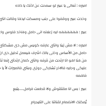
اميره : تعالى يا عبير لو سمحت عن اذنك يا داده
وخدت عبير ووقفوا على جنب ومسكت ايدها وقالت انتى يا
عبير : ههههههه ايه زعلانه انى حامل وهاخد فلوس و
اميره : لا مش زينا وانتى عارفه كويس مش دى مشكل
حامل من الأساس وخلى بالك اشرف هيعمل تحليل دى ان 
من هنا اهو انا ارتحت من قرفه وانتى كمان ارتحتى إنم
عليكى وجايه فالاخر تشاركى جوزى وبنتى فالميراث لأ
فاهمه
عبير : بس انا مقتلتوش ولا قطعت فرامل.....يتبع
يُمكنك الانضمام لقناتنا على التليجرام