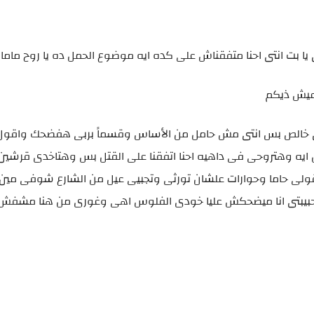
 بت انتى احنا متفقناش على كده ايه موضوع الحمل ده يا روح ماما
اعيش ذيكم
تى خالص بس انتى مش حامل من الأساس وقسماً بربى هفضحك واقو
ايه وهتروحى فى داهيه احنا اتفقنا على القتل بس وهتاخدى قرشي
ا تقولى حاما وحوارات علشان تورثى وتجبيى عيل من الشارع شوفى مي
 يا حبيبتى انا ميضحكش عليا خودى الفلوس اهى وغورى من هنا مشف