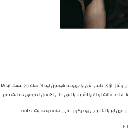
ن وقال ازاى حامل انتى يا جربوعه هيكون ليه اخ منك راح مسك ايدها 
 الداده قالت ايدك يا اشرف يا ابنى على الاققل احترمنى ده انت مترب
مين ابويا انا عونى بيه يكون على علاقه بحته بت خدامه
لط