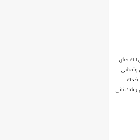
ل انك مش
ن وتمشى
ن ضحك
ش وشك تانى