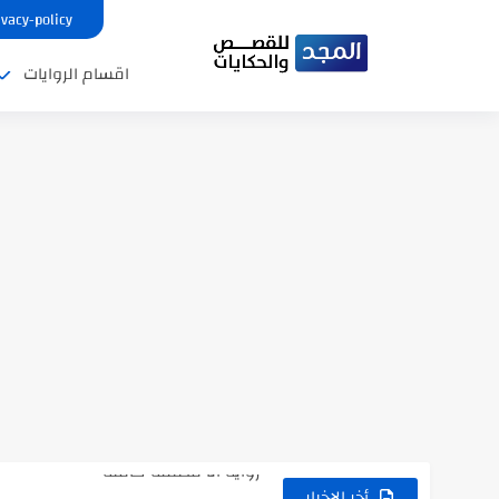
ivacy-policy
اقسام الروايات
نتينتيجة الثانوية العامة 2025 بالاسم ورقم الجلوس.. الرابط الرسمى للحصول...
رواية حماتي رمت اكلي كاملة
رواية انا مطلقه كامله
رواية رجعت من السفر فجأه كامله
أخر الاخبار