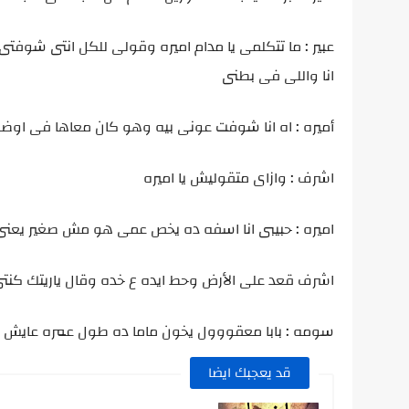
عبير : ما تتكلمى يا مدام اميره وقولى للكل انتى شوف
انا واللى فى بطنى
أميره : اه انا شوفت عونى بيه وهو كان معاها فى او
اشرف : وازاى متقوليش يا اميره
اميره : حبيبى انا اسفه ده يخص عمى هو مش صغير يعنى
اشرف قعد على الأرض وحط ايده ع خده وقال ياريتك كنتى
سومه : بابا معقووول يخون ماما ده طول عمره عايش على
قد يعجبك ايضا