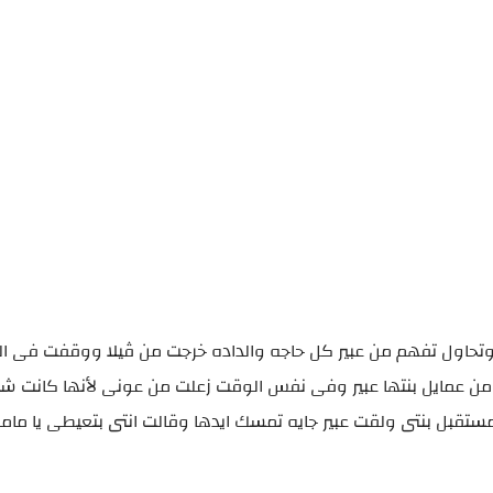
 وتحاول تفهم من عبير كل حاجه والداده خرجت من ڤيلا ووقفت فى الج
ن عمايل بنتها عبير وفى نفس الوقت زعلت من عونى لأنها كانت شي
بل بنتى ولقت عبير جايه تمسك ايدها وقالت انتى بتعيطى يا ماما د