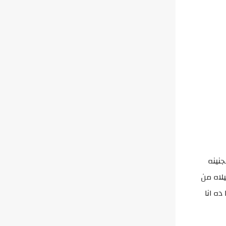
نينه
لاه من
ه انا