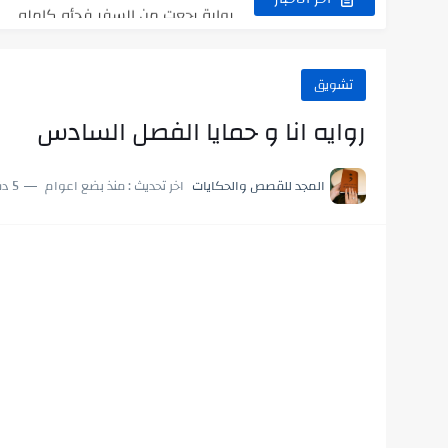
رواية بنتي اللي عندها 8 سنين بعتتلي رسالة على الموبايل...
سر شراب ابني كامله
تشويق
أجمل طريقة لإهداء دعاء مميز لمن تح
روايه انا و حمايا الفصل السادس
استعلم الآن عن نتيجة الثانوية العامة 2026 برقم الجلوس والاسم
المجد للقصص والحكايات
اخر تحديث :
منذ بضع اعوام
5 دقائق للقراءة
في الوقت اللي العالم فيه بيحاول يدور
اللعب في سيكولوجية الراجل باسم الدي