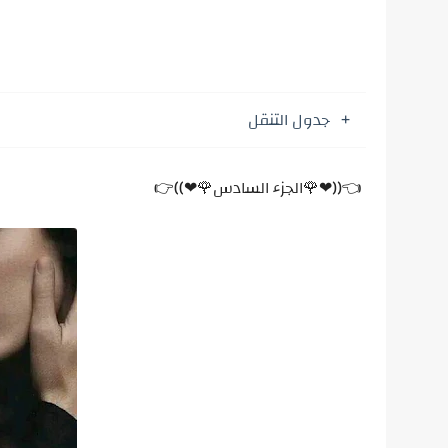
جدول التنقل
👈((❤🌹الجزء السادس🌹❤))👉