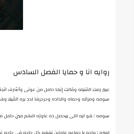
روايه انا و حمايا الفصل السادس
عبير رمت القنبله وقالت إنها حامل من عونى وأشرف اتجن
سومه ومراته وحماه والداده وجرجرها لحد بره الڤيلا وهنا
سومه : هو ايه اللى بيحصل ده عاوزه افهم مين حامل من 
اميره : براحه يا جماعه عاوزين نفهم كل حاجه فى حاجه غ