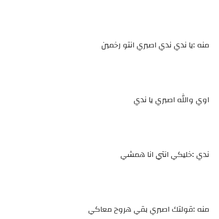
منه :يا ندي ندي اصبري انتو رخمين
اوي والله اصبري يا ندي
ندي :خليكي انتي انا همشي
منه :قولتك اصبري بقي هروح معاكي