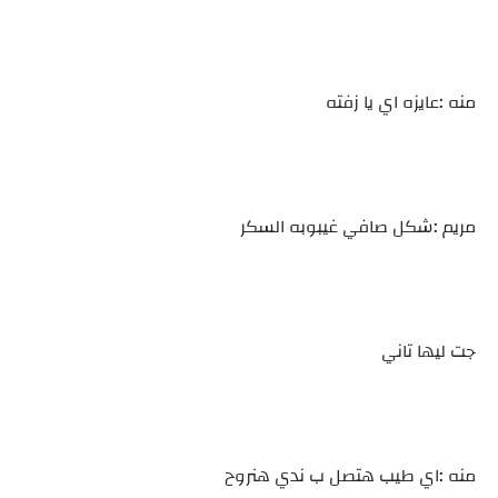
منه :عايزه اي يا زفته
مريم :شكل صافي غيبوبه السكر
جت ليها تاني
منه :اي طيب هتصل ب ندي هنروح