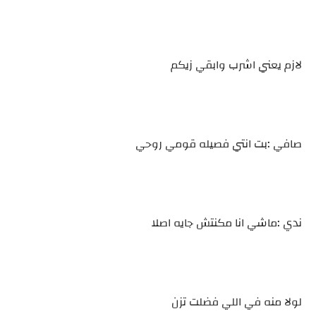
لازم يعني اشرب وابقي زيكم
صافي :بت انتي فصيله قومي روحي
ندي :ماشي انا مكنتش جايه اصلا
لولا منه في اللي فضلت تزن