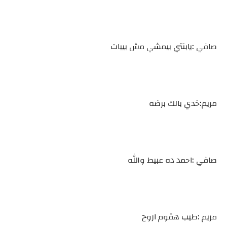
صافي :يابنتي بيمشي مش بيبات
مريم:خدي بالك برضه
صافي :احمد ده عبيط والله
مريم :طيب هقوم اروح