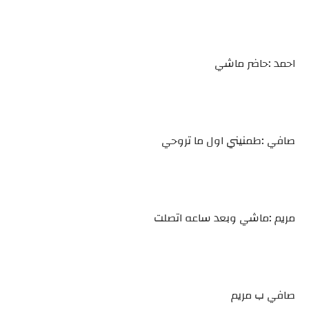
احمد :حاضر ماشي
صافي :طمنيني اول ما تروحي
مريم :ماشي وبعد ساعه اتصلت
صافي ب مريم