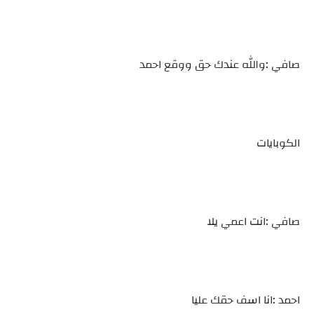
صافي :والله عندك حق ووقع احمد
الكوبايات
صافي :انت اعمي يلا
احمد :انا اسف حقك عليا