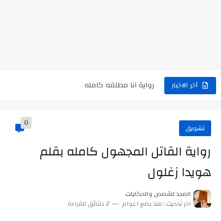
نتينتيجة الثانوية العامة 2025 بالاسم ورقم الجلوس.. الرابط الرسمى للحصول...
رواية حماتي رمت اكلي كاملة
رواية انا مطلقه كامله
رواية رجعت من السفر فجأه كامله
أخر الاخبار
رواية بنتي اللي عندها 8 سنين بعتتلي رسالة على الموبايل...
0
سر شراب ابني كامله
تشويق
أجمل طريقة لإهداء دعاء مميز لمن تحب في ثوانٍ
رواية القاتل المجهول كامله بقلم
استعلم الآن عن نتيجة الثانوية العامة 2026 برقم الجلوس والاسم
هويدا زغلول
في الوقت اللي العالم فيه بيحاول يدور على هويته ،...
المجد للقصص والحكايات
اللعب في سيكولوجية الراجل باسم الدين.. شيوخ التريند وصناعة وعي...
اخر تحديث :
منذ بضع اعوام
2 دقائق للقراءة