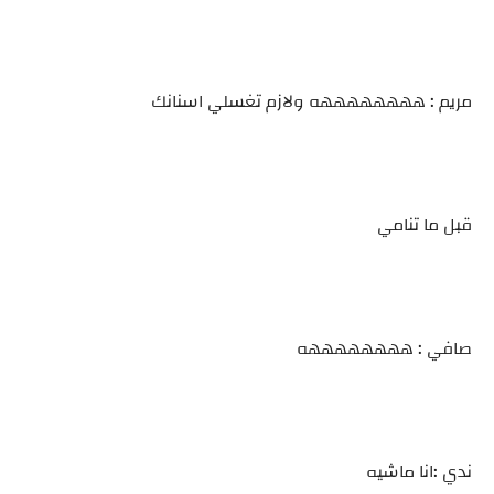
مريم : ههههههههه ولازم تغسلي اسنانك
قبل ما تنامي
صافي : ههههههههه
ندي :انا ماشيه