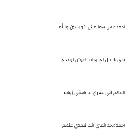
احمد :بس هما مش كويسين والله
ندي :اعمل اي بخاف اعيش لوحدي
المهم اني عمري ما هبقي زيهم
احمد :بجد اتمني انك تبعدي عنهم