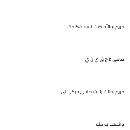
مريم :والله كنت لسه هكلمك
صافي :ا ح ق ي ن ي
مريم :مالك يا بت صافي فيكي اي
واتصلت ب منه