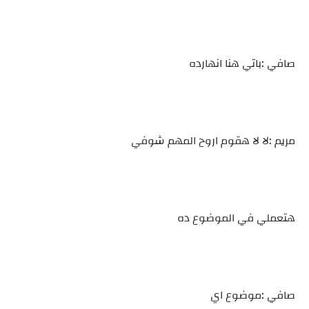
صافي :باتي هنا انهارده
مريم :لا لا هقوم اروح المهم شوفي
هتعملي في الموضوع ده
صافي :موضوع اي