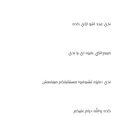
ندي :بجد انتو ازاي كده
مريم:انتي عايزه اي يا ندي
ندي :عايزه تشوفوا مستقبلكم مينفعش
كده والله حرام عليكم