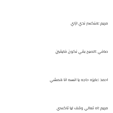
مريم :هنكسر ندي ازاي
صافي :الصبح بقي نكون فايقين
احمد :عايزه حاجه يا انسه انا همشي
مريم :اه تعالي وقف ليا تاكسي