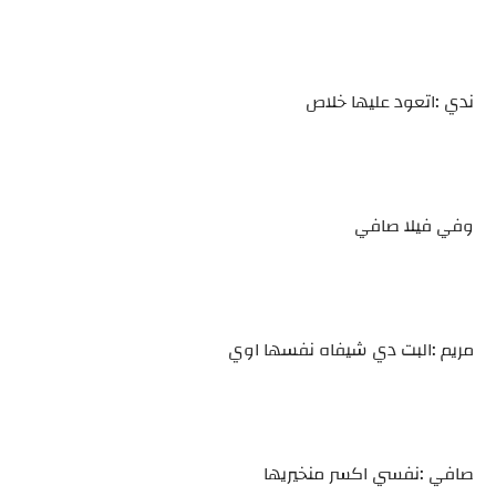
ندي :اتعود عليها خلاص
وفي فيلا صافي
مريم :البت دي شيفاه نفسها اوي
صافي :نفسي اكسر منخيريها