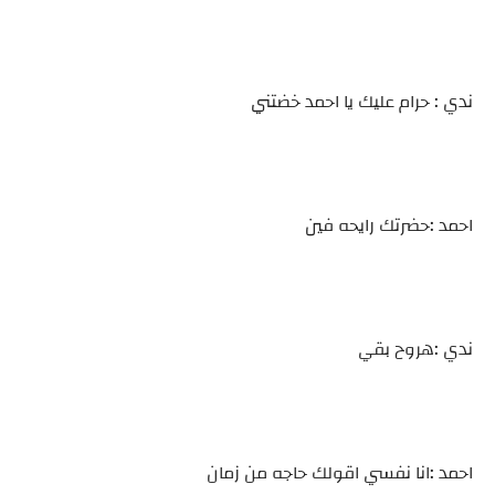
ندي : حرام عليك يا احمد خضتني
احمد :حضرتك رايحه فين
ندي :هروح بقي
احمد :انا نفسي اقولك حاجه من زمان