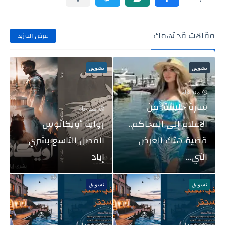
مقالات قد تهمك
عرض المزيد
تشويق
تشويق
منذ عام
سارة خليفة: من
منذ عام
الإعلام إلى المحاكم..
رواية أويكاثوس
قضية هتك العرض
الفصل التاسع بشري
التي...
إياد
تشويق
تشويق