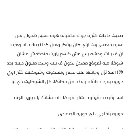
صحيت حاجات كتيره جواه مدفونه هوه صحيح دنجوان بس
عمره مغصب بنت ازاي كان بيفكر يعمل كدا (جماعه انا بعترف
ان ف بنات وحشه بس مش كلهم ياريت منحكمش عشان
شوفنا ميه نموذج ممكن يكون ف بنت وسط مليون طيبه بجد
😔) اسد نزل وجابلها علب عصير وبسكوت وشوكليت كتير اوي
حوريه بفرحه طفله ونطه من مكانها. كل الشوكليت دي ليا
اسد بفرحه حقيقيه عشان فرحها . اه عشانك يا حوريه الجنه
حوريه بتفاجي . اي حوريه الجنه دي