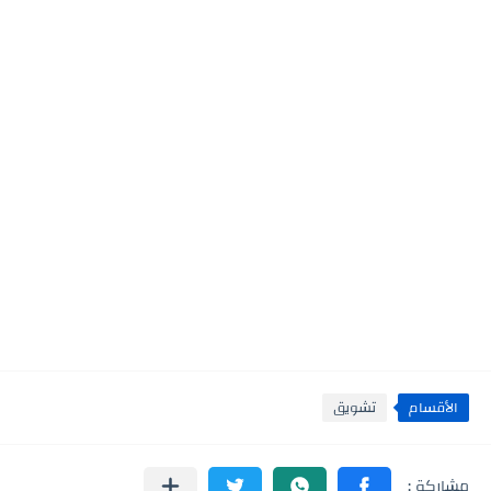
الأقسام
تشويق