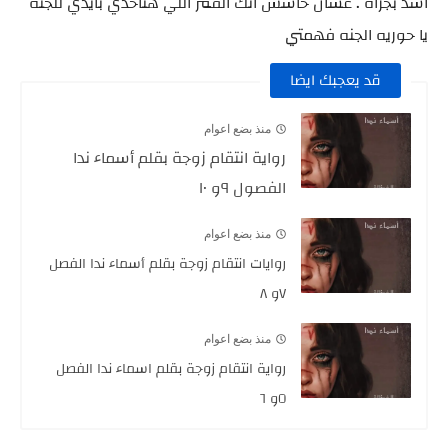
اسد بجرأه . عشان حاسس انك القمر اللي هتاخدي بايدي للجنه
يا حوريه الجنه فهمتي
قد يعجبك ايضا
منذ بضع اعوام
رواية انتقام زوجة بقلم أسماء ندا
الفصول ٩و ١٠
منذ بضع اعوام
روايات انتقام زوجة بقلم أسماء ندا الفصل
٧و ٨
منذ بضع اعوام
رواية انتقام زوجة بقلم اسماء ندا الفصل
٥و ٦