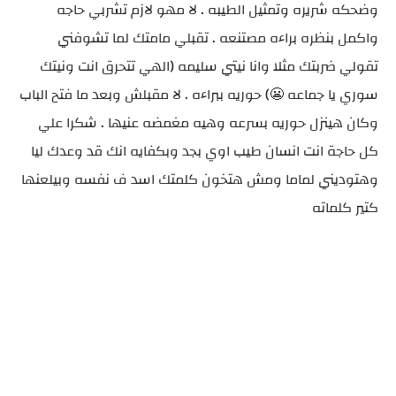
وضحكه شريره وتمثيل الطيبه . لا مهو لازم تشربي حاجه
واكمل بنظره براءه مصتنعه . تقبلي مامتك لما تشوفني
تقولي ضربتك مثلا وانا نيتي سليمه (الهي تتحرق انت ونيتك
سوري يا جماعه 😬) حوريه ببراءه . لا مقبلش وبعد ما فتح الباب
وكان هينزل حوريه بسرعه وهيه مغمضه عنيها . شكرا علي
كل حاجة انت انسان طيب اوي بجد وبكفايه انك قد وعدك ليا
وهتوديني لماما ومش هتخون كلمتك اسد ف نفسه وبيلعنها
كتير كلماته