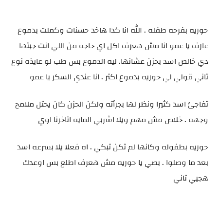
حوريه بفرحه طفله . الله انا كدا هاخد حسنات وكملت بدموع
عارف يا عمو انا مش هعرف اكل اي حاجه من اللي انت جبتها
دي خالص اسد بحزن عشانها. ليه الدموع بس طب لو عايذه نوع
تاني قولي لي حوريه بدموع اكتر . انا عندي السكر يا عمو
تفاجئ اسد كثيرا ونظر لها بجرأته ولكن الحزن كان يحتل ملامح
وجهه . خلاص مش مهم ويلا اشربي المايه اتاخرنا اوي
حوريه بطفوله وكانها لم تكن تبكي . اه فعلا يلا بسرعه اسد
بعد ما وصلوا . بصي يا حوريه مش هعرف اطلع بس اوعدك
هجيي تاني