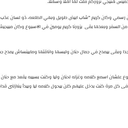
لخميس هنيجي نزوركم قلت لها اهلا وسهلا.
رسمي وكان كريم "شاب ابيض طويل وبهي الطلعه، ذو لسان عذب د
ا من السفر وبعدها بقى يزورنا كريم يومين في الاسبوع وكان مبيجيش
 جدا وبقى بيمدح في جمال حنان ولبسها واناقتها ومابينساش يمدح ج
 اسبوع علشان اسمع كلامه وغزله لحنان وليا وكنت بسيبه يقعد مع حنا
فى كل مرة كنت بدخل عليهم كلن بيحول كلامه ليا ويبدأ يغازلنى قدا