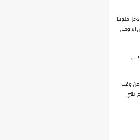
خل قلوبنا
 الا وفى
مالي
ن من وقت
م بنتي