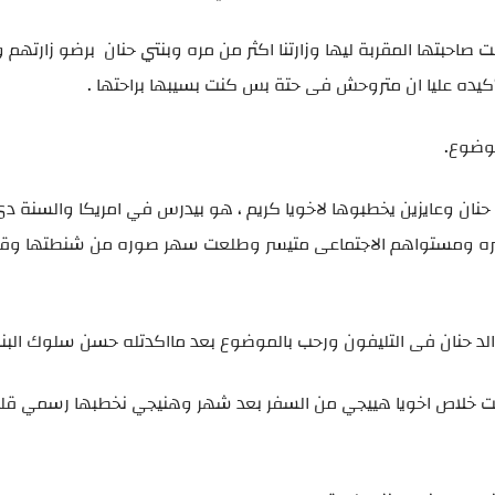
احبتها المقربة ليها وزارتنا اكثر من مره وبنتي حنان برضو زارتهم 
يده عليا ان متروحش فى حتة بس كنت بسيبها براحتها .
موضوع.
ك حنان وعايزين يخطبوها لاخويا كريم ، هو بيدرس في امريكا والسنة د
سره متحضره ومستواهم الاجتماعى متيسر وطلعت سهر صوره من شنطتها وق
الد حنان فى التليفون ورحب بالموضوع بعد مااكدتله حسن سلوك الب
الت خلاص اخويا هييجي من السفر بعد شهر وهنيجي نخطبها رسمي قلت