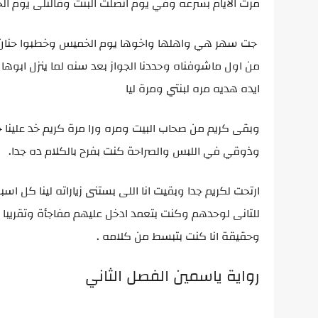
مرت الايام بسرعه وفي يوم اتصلت البنت وقالتلى يوم ا
جت سهر هي واهلها واخوها يوم الخميس وخطبوا حنان 
من اول ماشوفناه وحددنا الجواز بعد سنه لما ينزل ابوه
ايده هديه مره لبنتي ومرة ليا
وبقى كريم من صحاب البيت ومره ورا مرة كريم خد علينا
وذوقي في اللبس والصراحة كنت بفرح بالكلام ده جدا.
ارتحت لكريم جدا وبقيت انا اللى بستنى زياراته لينا كل
للتانى لوحدهم وكنت بتعمد ادخل عليهم مفاجأة وتقريبا 
وحقيقة انا كنت بتبسط من كلامه .
رواية ياسمين الفصل الثاني