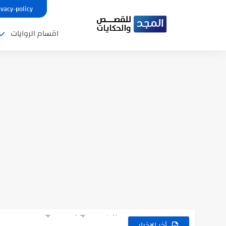
ivacy-policy
اقسام الروايات
نتينتيجة الثانوية العامة 2025 بالاسم ورقم الجلوس.. الرابط الرسمى للحصول...
رواية حماتي رمت اكلي كاملة
رواية انا مطلقه كامله
أخر الاخبار