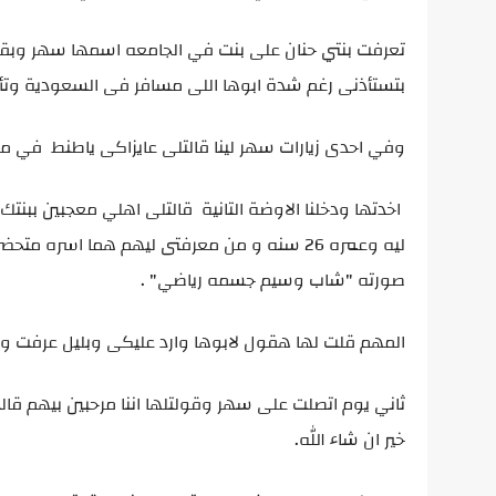
تعرفت بنتي حنان على بنت في الجامعه اسمها سهر وبقت ص
بتستأذنى رغم شدة ابوها اللى مسافر فى السعودية وتأك
وفي احدى زيارات سهر لينا قالتلى عايزاكى ياطنط في 
اخدتها ودخلنا الاوضة التانية قالتلى اهلي معجبين ببنت
ليه وعمره 26 سنه و من معرفتى ليهم هما ا
صورته "شاب وسيم جسمه رياضي" .
المهم قلت لها هقول لابوها وارد عليكى وبليل عرفت و
ثاني يوم اتصلت على سهر وقولتلها اننا مرحبين بيهم ق
خير ان شاء الله.