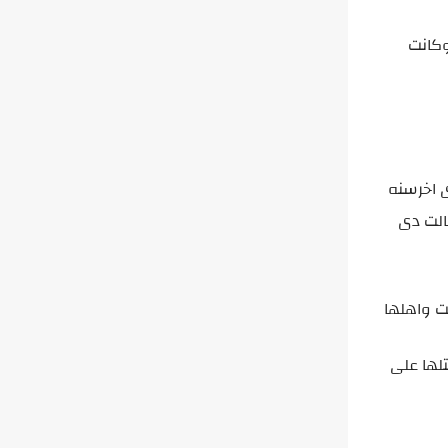
وكانت
ى اخرسنه
الت دى
نت واهلها
لها على