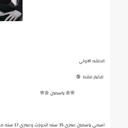
الحلقه الاولي
للكبار فقط 🔞
🌸🌼 ياسمين 🌼🌸
اسمي ياسمين عمري 35 سنه اتجوزت وعمري 17 سنه من رجل طيب اكبر منى ب 12 سنه وعندي بنتى حنان 18 سنه الان وولدين .