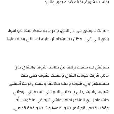
اونسها شوية, لقيته ضحك أوي وقال:
- مراتك دلوقتي في دار الحق, وآخر حاجة بتفكر فيها هو انتوا,
يابني اللي في المكان ده ميتخافش عليه, احنا اللي يتخاف علينا
معرفش ليه حسيت برهبة من كلامه, شوية والشاي كان
جاهز, شربت كوباية الشاي وحسيت بشوية دفى كنت
مفتقدهم أوي, شوية وجتله مكالمة وسبته وخرجت أتمشى
شوية, ولقيت رجلي واخداني للقبر اللي فيه مراتي, وكأني
كنت عامل زي المتخدر تماما, ماشي تايه في ملكوت الله,
وقفت قدام القبر أدعيلها واكلمها وكأنها واقفة قدامي,