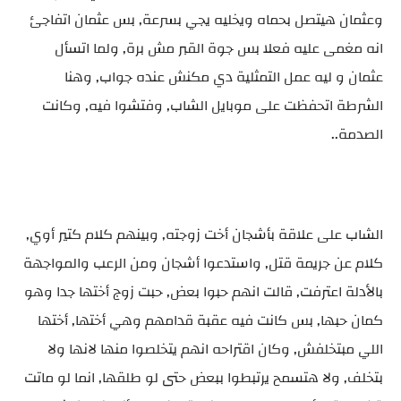
وعثمان هيتصل بحماه ويخليه يجي بسرعة, بس عثمان اتفاجئ
انه مغمى عليه فعلا بس جوة القبر مش برة, ولما اتسأل
عثمان و ليه عمل التمثلية دي مكنش عنده جواب, وهنا
الشرطة اتحفظت على موبايل الشاب, وفتشوا فيه, وكانت
الصدمة..
الشاب على علاقة بأشجان أخت زوجته, وبينهم كلام كتير أوي,
كلام عن جريمة قتل, واستدعوا أشجان ومن الرعب والمواجهة
بالأدلة اعترفت, قالت انهم حبوا بعض, حبت زوج أختها جدا وهو
كمان حبها, بس كانت فيه عقبة قدامهم وهي أختها, أختها
اللي مبتخلفش, وكان اقتراحه انهم يتخلصوا منها لانها ولا
بتخلف, ولا هتسمح يرتبطوا ببعض حتى لو طلقها, انما لو ماتت