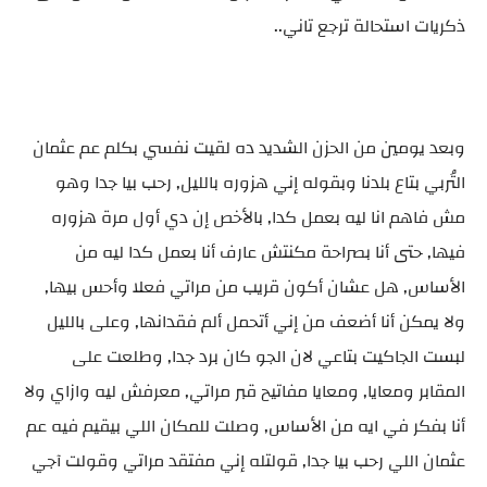
ذكريات استحالة ترجع تاني..
وبعد يومين من الحزن الشديد ده لقيت نفسي بكلم عم عثمان
التُربي بتاع بلدنا وبقوله إني هزوره بالليل, رحب بيا جدا وهو
مش فاهم انا ليه بعمل كدا, بالأخص إن دي أول مرة هزوره
فيها, حتى أنا بصراحة مكنتش عارف أنا بعمل كدا ليه من
الأساس, هل عشان أكون قريب من مراتي فعلا وأحس بيها,
ولا يمكن أنا أضعف من إني أتحمل ألم فقدانها, وعلى بالليل
لبست الجاكيت بتاعي لان الجو كان برد جدا, وطلعت على
المقابر ومعايا, ومعايا مفاتيح قبر مراتي, معرفش ليه وازاي ولا
أنا بفكر في ايه من الأساس, وصلت للمكان اللي بيقيم فيه عم
عثمان اللي رحب بيا جدا, قولتله إني مفتقد مراتي وقولت آجي