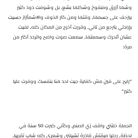
وشها أزرق ومنفوخ وشكلها بشع, بل وشوفت دود كتير
بيزحف على جسمها, وقتها ومن كتر الخوف والاشمئزاز حسيت
بإرادتي بترجع من تاني, وقررت أخرج من المكان كله, لفيت
عشان أتحرك وسمعتها, سمعت صوت واضح واتردد أكتر من
مرة:
"رايح على فين مش كفاية جيت لحد هنا بنفسك ووفرت عليا
كتير"
الجملة خلتني واقف زي الصنم, وكأني كبرت 50 سنة في
لحظة, رجليا مبقتش قادرة تشيلني وشعري كله شاب تقريبا,