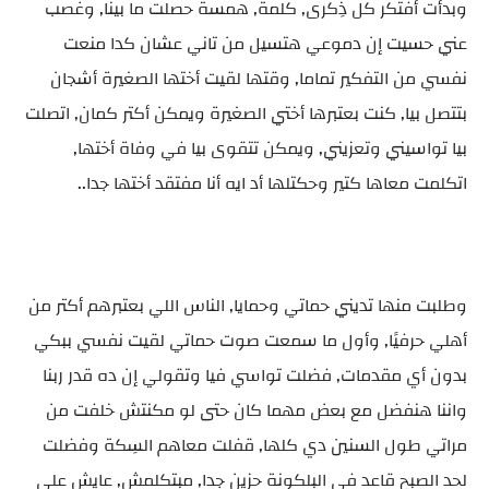
وبدأت أفتكر كل ذِكرى, كلمة, همسة حصلت ما بينا, وغصب
عني حسيت إن دموعي هتسيل من تاني عشان كدا منعت
نفسي من التفكير تماما, وقتها لقيت أختها الصغيرة أشجان
بتتصل بيا, كنت بعتبرها أختي الصغيرة ويمكن أكتر كمان, اتصلت
بيا تواسيني وتعزيني, ويمكن تتقوى بيا في وفاة أختها,
اتكلمت معاها كتير وحكتلها أد ايه أنا مفتقد أختها جدا..
وطلبت منها تديني حماتي وحمايا, الناس اللي بعتبرهم أكتر من
أهلي حرفيًا, وأول ما سمعت صوت حماتي لقيت نفسي ببكي
بدون أي مقدمات, فضلت تواسي فيا وتقولي إن ده قدر ربنا
واننا هنفضل مع بعض مهما كان حتى لو مكنتش خلفت من
مراتي طول السنين دي كلها, قفلت معاهم السِكة وفضلت
لحد الصبح قاعد في البلكونة حزين جدا, مبتكلمش, عايش على