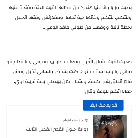
بصيت ورايا وانا عنيا هتخرج من مكانها لقيت الجثة مفتحة عنيها
وبتتكلم, بتتكلم وكأنها حية تماما, ومقدرتش وقتها أتحمل
لحظة تانية ووقعت من طولي فاقد الوعي..
صحيت لقيت عثمان التُربي ومعاه حمايا بيفوقوني وانا قدام قبر
مراتي والباب لسة مفتوح, كنت بتنفض ولساني تقيل ومش
قادر أنطق بنص كلمة, وعثمان كان بيبصلي بصة غريبة أوي,
حمايا اتكلم بلوعة وقال:
قد يعجبك ايضا
منذ بضع اعوام
رواية جنون القصر الفصل الثالث