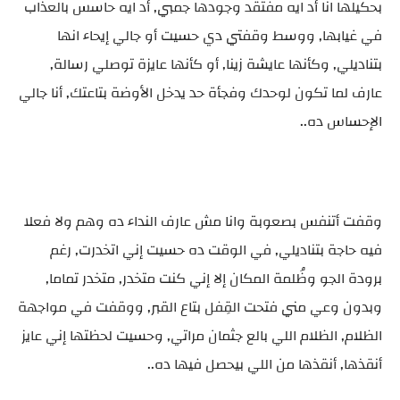
بحكيلها انا أد ايه مفتقد وجودها جمبي, أد ايه حاسس بالعذاب
في غيابها, ووسط وقفتي دي حسيت أو جالي إيحاء انها
بتناديلي, وكأنها عايشة زينا, أو كأنها عايزة توصلي رسالة,
عارف لما تكون لوحدك وفجأة حد يدخل الأوضة بتاعتك, أنا جالي
الإحساس ده..
وقفت أتنفس بصعوبة وانا مش عارف النداء ده وهم ولا فعلا
فيه حاجة بتناديلي, في الوقت ده حسيت إني اتخدرت, رغم
برودة الجو وظُلمة المكان إلا إني كنت متخدر, متخدر تماما,
وبدون وعي مني فتحت القِفل بتاع القبر, ووقفت في مواجهة
الظلام, الظلام اللي بالع جثمان مراتي, وحسيت لحظتها إني عايز
أنقذها, أنقذها من اللي بيحصل فيها ده..