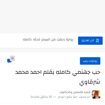
نتينتيجة الثانوية العامة 2025 بالاسم ورقم الجلوس.. الرابط الرسمى للحصول...
رواية حماتي رمت اكلي كاملة
رواية انا مطلقه كامله
رواية رجعت من السفر فجأه كامله
رواية بنتي اللي عندها 8 سنين بعتتلي رسالة على الموبايل...
أخر الاخبار
سر شراب ابني كامله
0
أجمل طريقة لإهداء دعاء مميز لمن تحب في ثوانٍ
روايات رعب
استعلم الآن عن نتيجة الثانوية العامة 2026 برقم الجلوس والاسم
حب جهنمي كامله بقلم احمد محمد
في الوقت اللي العالم فيه بيحاول يدور على هويته ،...
شرقاوي
اللعب في سيكولوجية الراجل باسم الدين.. شيوخ التريند وصناعة وعي...
المجد للقصص والحكايات
اخر تحديث :
منذ بضع اعوام
10 دقائق للقراءة