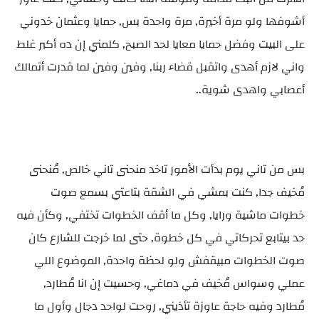
أشوفها ولو مرة أخيرة, مرة واحدة بس, حمايا وعثمان خدوني
على البيت وفضل حمايا معايا لحد الصبح, كلمني إن ده أكبر غلط
واني لازم أهدى واتقبل قضاء ربنا, وفين وفين لما قدرت أتمالك
أعصابي واهدى شوية..
بس من تاني يوم بدأت الأمور تاخد منحنى تاني خالص, مُنحنى
مُخيف جدا, كنت بمشي في الشقة بتاعتي بسمع صوت
خطوات ماشية ورايا, وكل ما أقف الخطوات تختفي, وكأن فيه
حد بيتابع تحركاتي في كل خطوة, حتى لما خرجت للشارع كان
صوت الخطوات مبيقفش ولو لحظة واحدة, الموضوع اللي
عملي وسواس مُخيف في دماغي, وحسيت إن انا مُطارد,
مُطارد وفيه حاجة عاوزة تأذيني, روحت لواحد دجال وأول ما