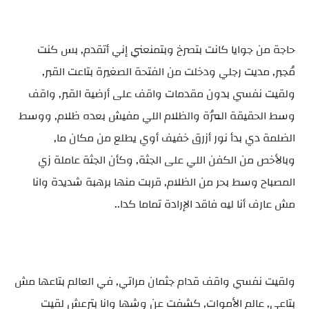
حاجة من جوايا كانت بتصرخ وبتمنعني إني أتقدم, بس كنت
مُجبر, مديت رجلي ودخلت من الفتحة الصغيرة بتاعت القبر,
ولقيت نفسي بدون مقدمات واقف على أرضية القبر, واقف
وسط الحقيقة المُرة والظلام اللي مفيش بعده ظلام, ووسط
الضلمة دي بدأ نور أزرق خفيف أوي يطلع من مكان ما,
وبالأخص من الكفن اللي على الجثة, وكأن الجثة عاملة زي
المصباح وسط بحر من الظلام, قربت منها برهبة شديدة وانا
مش عارف أنا ليه فاقد الإرادة تماما كدا..
ولقيت نفسي واقف قدام جثمان مراتي, في العالم بتاعها مش
بتاعي, عالم الأموات, كشفت عن وشها وانا بترعش لقيت