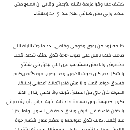
كشف عليا وقرأ عزيمة لقيته بيترعش وقالي ان العلاج مش
عنده, وإني مش هلاقي علاج عند أي حد إطلاقا..
كلامه زود من رعبي وخوفي وقلقي, لحد ما جت الليلة اللي
صحيت فيها بالليل على صوت حاجة بتدق بعنف شديد, قمت
مخضوض وانا مش مستوعب مين اللي بيدق في شقتي
بالشكل ده, كان صوت الهون, وحد بيضرب فيه كأنه بيكسر
فسدق جواه, قمت وانا مش قادر أتمالك أعصابي إطلاقا,
الصوت كان جاي من المطبخ, قربت وانا بدعي ربنا إن الدنيا
تكون كويسة, بس مسافة ما دخلت لقيت مراتي, أو جثة مراتي
بالكفن قاعدة في الارض وبتدق حاجة في الهون, ولما ركزت
عنيا زغللت, كانت بتدق صوابعها والعضم عمال يتكسر جوة
الهون, وقبل ما أقع من طولي سمعتها, سمعتها بتقول: