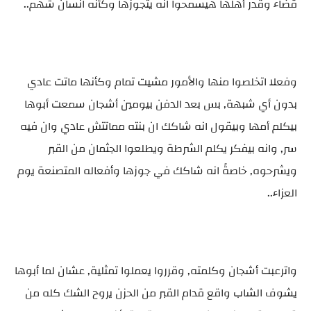
قضاء وقدر أهلها هيسمحوا انه يتجوزها وكأنه انسان شهم..
وفعلا اتخلصوا منها والأمور مشيت تمام وكأنها ماتت عادي
بدون أي شبهة, بس بعد الدفن بيومين أشجان سمعت أبوها
بيكلم أمها وبيقول انه شاكك ان بنته مماتتش عادي وان فيه
سر, وانه بيفكر يكلم الشرطة ويطلعوا الجثمان من القبر
ويشرحوه, خاصةً انه شاكك في جوزها وأفعاله المتصنعة يوم
العزاء..
واترعبت أشجان وكلمته, وقرروا يعملوا تمثلية, عشان لما أبوها
يشوف الشاب واقع قدام القبر من الحزن يروح الشك كله من