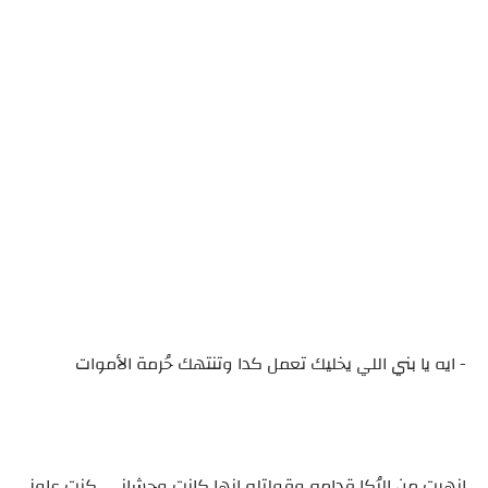
- ايه يا بني اللي يخليك تعمل كدا وتنتهك حُرمة الأموات
انهرت من البُكا قدامه وقولتله انها كانت وحشاني, كنت عاوز