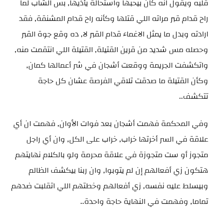
قلبه ويقول انه كان بيحبها واستحالة يأذيها, بس الشاب لما
راح قدام قبر مراته اللي قتلها وكأنه راح قدام المشنقة, فقد
ارادته وبدل ما يمثل الاغماء قدام القبر لا, ده وقع جوة القبر
وحصله مس شديد من قرين القتيلة, القتيلة اللي انتقمت منه,
واتكشفت الجريمة ووقعت أشجان في شر أعمالها كمان,
وكأن القتيلة ما صدقت تلاقي الفرصة عشان كل حاجة
تتكشف..
وفي المحكمة فهمت أشجان بعد فوات الأوان, فهمت ان أي
علاقة في السر أخرتها خراب, خراب على الكل, وان أي راجل
متجوز أو ست متجوزة في علاقة محرمة ولو بالكلام نهايتهم
هتكون زي أفعالهم إن لم يتوبوا, وان ربنا بيكشف الظالم
وبيسلط عليه نفسه, زي أفعالهم وخطتهم اللي اتقلبت ضدهم
تماما, وفهمت في النهاية حاجة واحدة..