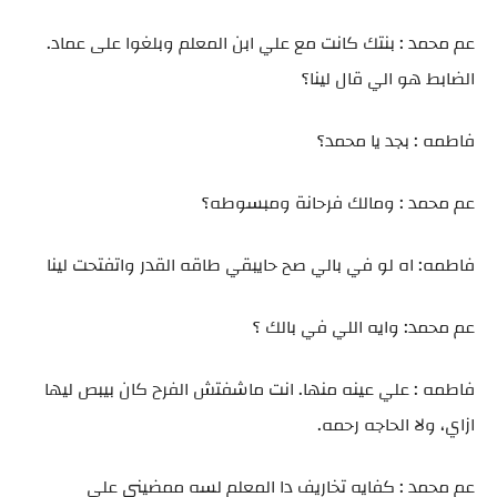
عم محمد : بنتك كانت مع علي ابن المعلم وبلغوا على عماد.
الضابط هو الي قال لينا؟
فاطمه : بجد يا محمد؟
عم محمد : ومالك فرحانة ومبسوطه؟
فاطمه: اه لو في بالي صح حايبقي طاقه القدر واتفتحت لينا
عم محمد: وايه اللي في بالك ؟
فاطمه : علي عينه منها. انت ماشفتش الفرح كان بيبص ليها
ازاي، ولا الحاجه رحمه.
عم محمد : كفايه تخاريف دا المعلم لسه ممضيني على