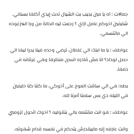
جمالات : آه يا مين يجيب بت الشيال تحت إيدي أكلها بسناني.
شايفين اخوكم عامل ازاي ؟ رجعت ليه الحالة من ورا المزغوده
الي ماتتسمي.
عواطف : يا ما ابنك الي غلطان. ترضي وحده فينا يجرا ليها الي
حصل لوداد؟ انا مش قادره انسى منظرها وهي غرقانه في
دمها.
بطه: هي الي ساقت العوج على أخوكي، ما كلنا كنا خايفين
في الليله دي بس سلمنا أمرنا لله.
عواطف : هو انت مقتنعه بالي بتقوليه ؟ اخوك اتحول لزومبي
وانت عارفه إنه مابيقدرش يتحكم في نفسه قدام شهوته.