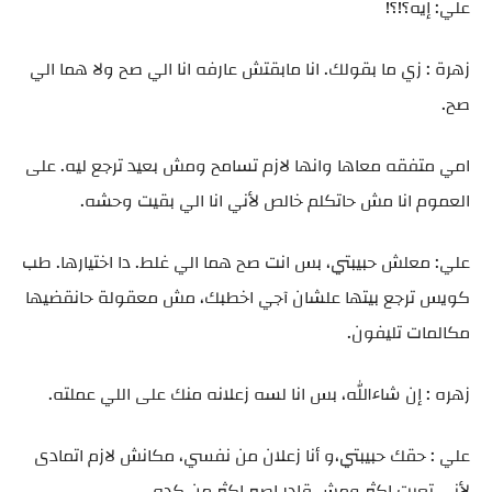
علي: إيه؟!؟!
زهرة : زي ما بقولك. انا مابقتش عارفه انا الي صح ولا هما الي
صح.
امي متفقه معاها وانها لازم تسامح ومش بعيد ترجع ليه. على
العموم انا مش حاتكلم خالص لأني انا الي بقيت وحشه.
علي: معلش حبيبتي، بس انت صح هما الي غلط. دا اختيارها. طب
كويس ترجع بيتها علشان آجي اخطبك، مش معقولة حانقضيها
مكالمات تليفون.
زهره : إن شاءالله، بس انا لسه زعلانه منك على اللي عملته.
علي : حقك حبيبتي،و أنا زعلان من نفسي، مكانش لازم اتمادى
لأني تعبت اكثر ومش قادر اصبر اكثر من كده.