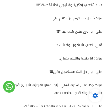
ها هاتخطب إمتى؟ ولا نيجي احنا نخطبك؟!!!
مراد فضل مصدوم من كلام علي.
علي : يا ابني متنح كده ليه ؟!؟
قلي اخطب انا الاول ولا انت ؟
مراد : انا طبعا والليله كمان.
علي : يا راجل انت مستعجل بقى!!؟
مراد: جدا. على فكره، أهلي نزلوا معايا الاجازه، انا رايح اقولهم
وانت بلغ والدك و الحاجه رحمه.
علي : رايح فين؟ انت لسه راجع والمدير مش طايقك.