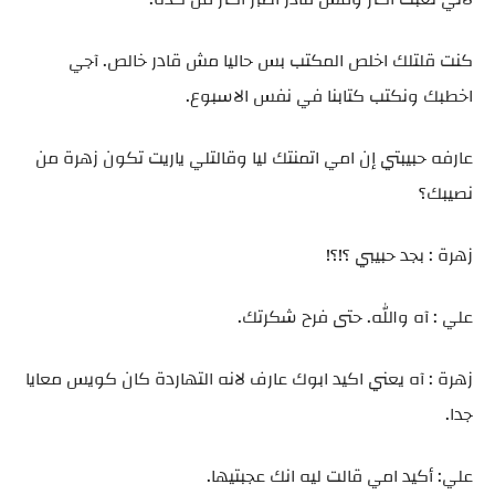
كنت قلتلك اخلص المكتب بس حاليا مش قادر خالص. آجي
اخطبك ونكتب كتابنا في نفس الاسبوع.
عارفه حبيبتي إن امي اتمنتك ليا وقالتلي ياريت تكون زهرة من
نصيبك؟
زهرة : بجد حبيبي ؟!؟!
علي : آه والله. حتى فرح شكرتك.
زهرة : آه يعني اكيد ابوك عارف لانه التهاردة كان كويس معايا
جدا.
علي: أكيد امي قالت ليه انك عجبتيها.