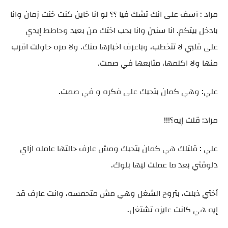
مراد : آسف على انك تشك فيا ؟؟ لو انا خاين كنت خنت زمان وانا
بادخل بيتكم. انا سنين وانا بحب اختك من بعيد وحاطط إيدي
على قلبي لا تتخطب، وباعرف اخبارها منك. ولا مره حاولت اقرب
منها ولا اكلمها، متابعها في صمت.
علي: وهي كمان بتحبك على فكره و في صمت.
مراد: قلت إيه؟!!!
علي : قلتلك هي كمان بتحبك ومش عارف حالتها عامله ازاي
دلوقتي بعد ما عملت ليها بلوك.
أختي ذبلت، بتروح الشغل وهي مش متحمسه، وانت عارف قد
إيه هي كانت عايزه تشتغل.