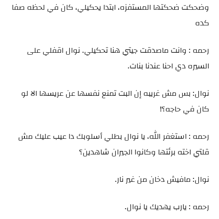
وضحكت ضحكتها المستفزه، ابتدا يحكيلي، كان في لحظه صفا
كده
رحمه : وانت ماصدقت جيتي هنا تحكيلي. نوال اقفلي على
السيره دي احنا عندنا بنات.
نوال: بس مش غريبه إن البت تمنع نفسها عن عريسها الا لو
كان في حاجه؟!
رحمه : استغفر الله، يا نوال بطلي أسلوبك دا عيب عليك مش
قلتي اخته برئتها وكانوا الجيران شاهدين؟
نوال: مافيش دخان من غير نار.
رحمه : يارب يهديك يا نوال.