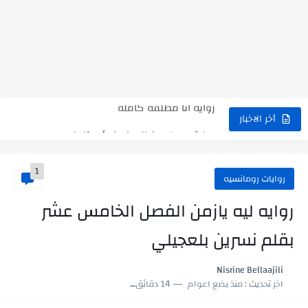
نتينتيجة الثانوية العامة 2025 بالاسم ورقم الجلوس.. الرابط الرسمى للحصول...
رواية حماتي رمت اكلي كاملة
رواية انا مطلقه كامله
رواية رجعت من السفر فجأه كامله
أخر الاخبار
رواية بنتي اللي عندها 8 سنين بعتتلي رسالة على الموبايل...
1
سر شراب ابني كامله
روايات رومانسيه
أجمل طريقة لإهداء دعاء مميز لمن تحب في ثوانٍ
روايه ليه يازمن الفصل الخامس عشر
استعلم الآن عن نتيجة الثانوية العامة 2026 برقم الجلوس والاسم
بقلم نسرين بلعجيلي
في الوقت اللي العالم فيه بيحاول يدور على هويته ،...
Nisrine Bellaajili
اللعب في سيكولوجية الراجل باسم الدين.. شيوخ التريند وصناعة وعي...
اخر تحديث :
منذ بضع اعوام
14 دقائق للقراءة