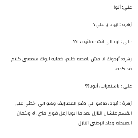
علي: ألو!
زهره : ايوه يا علي؟
علي : ايه الي انت عملتيه دا؟؟
زهره: أرجوك انا مش ناقصه كلام، كفايه ابوك سمعني كلام
قد كده.
علي : باستغراب، أبويا؟؟
زهرة : أيوه، ماهو الي دفع المصاريف وهو الي اخدني على
القسم علشان اتنازل بعد ما ابويا زعل قوى مني، لا وكمان
العبيطه وداد اترجتني اتنازل