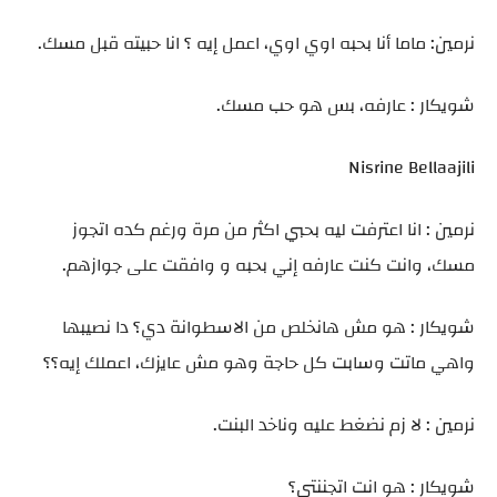
نرمين: ماما أنا بحبه اوي اوي، اعمل إيه ؟ انا حبيته قبل مسك.
شويكار : عارفه، بس هو حب مسك.
Nisrine Bellaajili
نرمين : انا اعترفت ليه بحبي اكثر من مرة ورغم كده اتجوز
مسك، وانت كنت عارفه إني بحبه و وافقت على جوازهم.
شويكار : هو مش هانخلص من الاسطوانة دي؟ دا نصيبها
واهي ماتت وسابت كل حاجة وهو مش عايزك، اعملك إيه؟؟
نرمين : لا زم نضغط عليه وناخد البنت.
شويكار : هو انت اتجننتي؟