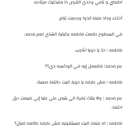
اطمني و نامي وخدي القرص دا هايخليك مرتاحه.
أخذت وداد منها الدوا ورجعت تنام.
في السطوح طلعت فاطمه بكباية الشاي لعم محمد.
فاطمه : خذ يا خويا اشرب.
عم محمد: هانعمل إيه في الوكسه دي؟؟
فاطمه : مش عارفه يا خويا، البت حالتها صعبة.
عم محمد : ولا بنتك زهرة الي بتبص علي عليا إني ضيعت حق
اختها.
فاطمه : آه منها، البت مستقويه مش عارفه طالعه لمين؟