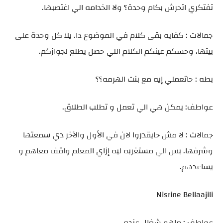
تفتكري اتحرش بكام وحدة؟ ولا الخدامه الي اغتصبها.
جمالات : كفايه بقى كلام في الموضوع دا. يلا كل وحدة على
بيتها، وحسكم عينكم الكلام اللي حصل يطلع لجوازكم.
بطه : حاتعملي إيه مع بنت الهرمه؟؟
عواطف: يمكن هي الي تعمل و تطلب الطلاق.
جمالات : لا مش حايقدروا لان في الأول والآخر دي سمعتها
وشرفها. بس الي مستغربه ليه إزاي المعلم واقف معاهم و
يساعدهم.
Nisrine Bellaajili
عواطف : ماهو شغال عنده.