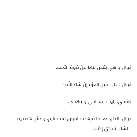
نوال و هي بتبص ليها من فوق لتحت.
نوال : على فين العزم إن شاء الله ؟
نانسي: رايحه عند امي و ولادي.
نوال: الحاج بعد ما فرهدته امبارح لسه نايم، ومش هصحيه
علشان تاخذي إذنه.