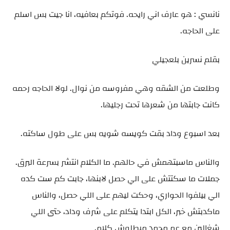
نانسي : هو عارف اني رايحه. فوتكم بعافيه، انا جيت بس اسلم
على الحاجه.
بقلم نسرين بلعجيلي
وطلعت من الشقه وهي مفروسه من نوال. لولا الحاجه رحمه
كانت جابتها من شعرها تحت رجليها.
بعد اسبوع وداد بقت كويسه شويه بس على طول ساكته.
والناس ماسبتهمش في حالهم. ما الكلام انتشر بسرعة البرق.
جملات ما سكتتش على الي حصل لابنها، جابت كم ست كده
الي بيلفوا الحواري، وحكت ليهم على اللي حصل، والناس
ماكدبتش خبر، الكل ابتدا يتكلم على شرف وداد، حتى اللي
شغالين مع عم محمد مبطلوش كلام.