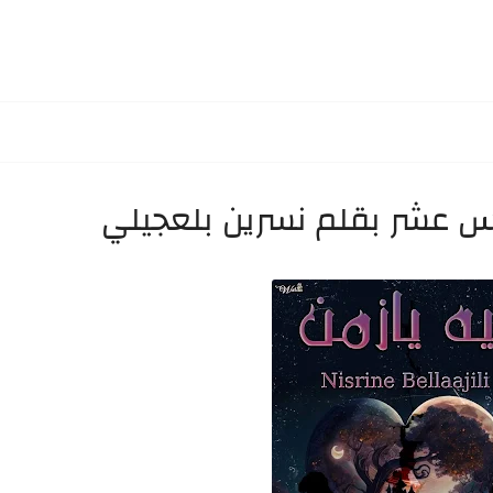
دس عشر بقلم نسرين بلعجيلي