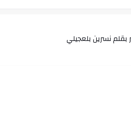
 بقلم نسرين بلعجيلي
ب في ثوانٍ
 على هويته ،...
ن.. شيوخ التريند وصناعة وعي...