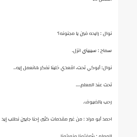
نوال : رايحه فين يا مجنونه؟
سماح : سيبيني انزل.
نوال: أبوكي تحت، اقعدي خلينا نفكر هانعمل إيه..
تحت عند المعلم....
رحب بالضيوف.
احمد أبو مراد : من غير مقدمات كثير، إحنا جايين نطلب إيد 
المعلم : شرفتونا ونورتونا.