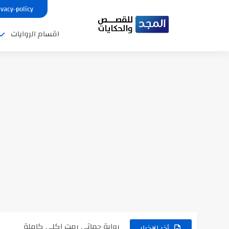
ivacy-policy
اقسام الروايات
نتينتيجة الثانوية العامة 2025 بالاسم ورقم الجلوس.. الرابط الرسمى للحصول...
رواية حماتي رمت اكلي كاملة
رواية انا مطلقه كامله
أخر الاخبار