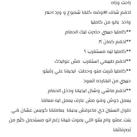
راحت وراه
ادهم شاف الاوضه كلها شموع و ورد احمر
واخد بالو من كامليا
**كامليا حبيبي حضرت ليك الحمام
**ادهم كمان ؟!
**كامليا ليه مستغرب ؟
**ادهم طبيعي استغرب مش عوايدك
**كامليا قربت منو وحطت ايديها علي رقبتو
حبيبي من انهارده اتعود
**ادهم ماشي وشال ايديها ودخل الحمام
يعمل دوش وهو مش عارف يعمل ايه معاها
طول السنين دي ماعرفش يحبها بعاملها كويس عشان هي
بنت عمتو وام بنتو اللي بموت فيها رغم انو مستحمل كثير من
تصرفاتها