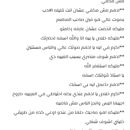
مش مكفي
**ادهم مش مكفي عشان انت قليله الادب
بصوت عالي هو فين صاحب المطعم
مليكه اتخضت عشان عارفه رخامتو
**مليكه خلاص يا بيه انا والله اسفه لحضرتك
**اكرم في ايه يا ادهم صوتك عالي والناس مستنين
**ادهم شوف منضري بسبب الغبيه دي
**مليكه استغفر الله
يا استاذ قولتلك اسفه
**ادهم حاعمل ايه بي اسفك
**اكرم خلاص يا ادهم عندي بدله احتياطي في العربيه حاروح
اجيبها البس وانجز الناس مش فاضيه
**مليكه اهو صاحبك حلها من عندو اوعي كده من طريقي
خليني اشوف شغلي