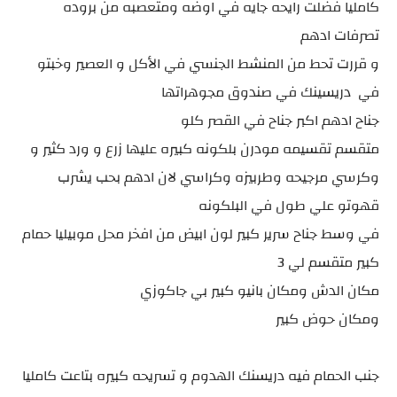
كامليا فضلت رايحه جايه في اوضه ومتعصبه من بروده
تصرفات ادهم
و قررت تحط من المنشط الجنسي في الأكل و العصير وخبتو
في دريسينك في صندوق مجوهراتها
جناح ادهم اكبر جناح في القصر كلو
متقسم تقسيمه مودرن بلكونه كبيره عليها زرع و ورد كثير و
وكرسي مرجيحه وطربيزه وكراسي لان ادهم بحب يشرب
قهوتو علي طول في البلكونه
في وسط جناح سرير كبير لون ابيض من افخر محل موبيليا حمام
كبير متقسم لي 3
مكان الدش ومكان بانيو كبير بي جاكوزي
ومكان حوض كبير
جنب الحمام فيه دريسنك الهدوم و تسريحه كبيره بتاعت كامليا