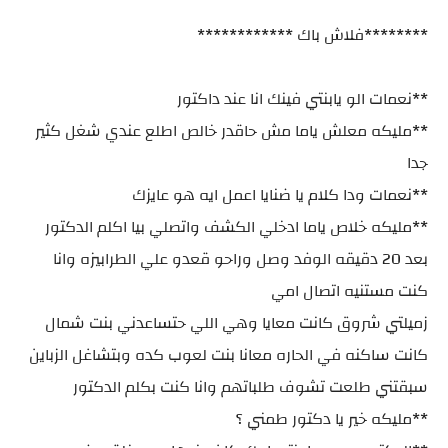
********فلاش باك ************
**نعمات الو يابنتي فينك انا عند داكتور
**مليكه معلش ياما مش حاقدر خالص اطلع عندي شغل كثير
جدا
**نعمات ودا كلام يا ضنايا اعمل ايه هو عايزك
**مليكه خلاص ياما ادخلي الكشف واتصلي بيا اكلم الدكتور
بعد 20 دقيقه الوفد وصل وراحو قعدو علي الطرابيزه وانا
كنت مستنيه اتصال امي
زميلتي شروق كانت معايا وهي اللي حتساعدني بنت شمال
كانت ساكنه في الحاره معانا بنت لعوب كده وبتشاغل الزباين
سبقتني طلعت تشوف طلباتهم وانا كنت بكلم الدكتور
**مليكه خير يا دكتور طمني ؟