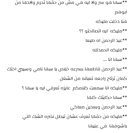
**سها هو سر ولا ايه هي مش من حقها تحرم ولادها من
ابوهم
هنا دخلت مليكه
**مليكه ايه اتصالحتو ؟؟
**عبد الرحمن اه طبعا
**مليكه الحمدلله
**سها انا ...
**عبد الرحمن قاطعها بسرعه خلاص يا سها نامي وسيبي اختك
كمان ترتاح راجعه تعبانه من الشغل
**مليكه انا سمعت كلامكم عايزه تعرفي ايه يا سها ؟
**سها حكايتك كلها
**عبد الرحمن وبعدين معاكي
**مليكه من حقها تعرف عشان تبطل نضره الشك اللي
باشوفها في عنيها