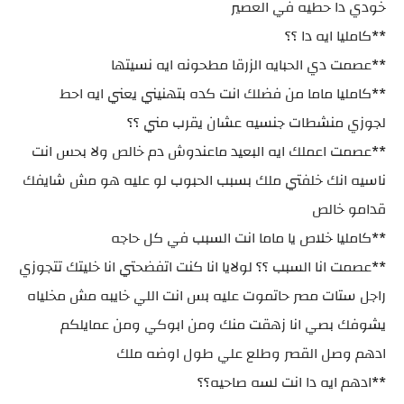
خودي دا حطيه في العصير
**كامليا ايه دا ؟؟
**عصمت دي الحبايه الزرقا مطحونه ايه نسيتها
**كامليا ماما من فضلك انت كده بتهنيني يعني ايه احط
لجوزي منشطات جنسيه عشان يقرب مني ؟؟
**عصمت اعملك ايه البعيد ماعندوش دم خالص ولا بحس انت
ناسيه انك خلفتي ملك بسبب الحبوب لو عليه هو مش شايفك
قدامو خالص
**كامليا خلاص يا ماما انت السبب في كل حاجه
**عصمت انا السبب ؟؟ لولايا انا كنت اتفضحتي انا خليتك تتجوزي
راجل ستات مصر حاتموت عليه بس انت اللي خايبه مش مخلياه
يشوفك بصي انا زهقت منك ومن ابوكي ومن عمايلكم
ادهم وصل القصر وطلع علي طول اوضه ملك
**ادهم ايه دا انت لسه صاحيه؟؟