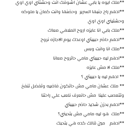
**ملك ايوه يا بابي عشان اشوفك انت وحشتني اوي اوي
**ادهم راح جنبها السرير وحضنها وانت كمان يا ملوكه
وحشتيني اوي اوي
**ملك بابي انا عايزه اروح الملاهي معاك
**ادهم حاضر حبيبتي اوعدك يوم الاجازه نروح
**ملك انا وانت وبس
**ادهم ليه حبيبتي مامي حاتروح معانا
**ملك لا مش عايزه
** ادهم ليه يا حبيبتي ؟
** ملك عشان مامي مش حاتكون فاضيه وتفضل تنفخ
وتتعصب علينا مش حانعرف نلعب علي راحتنا
**ادهم بحزن شديد حاضر حبيبتي
**ملك هو ليه مامي مش بتحبني؟
**ادهم مين قالك كده هي بتحبك