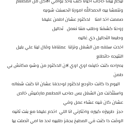
ليكم بيها حاجات احيانا كنت باخد بواقي الاكل من المطعم
ونتعشا بيه الحمدالله امورنا اتحسنت شويه
صممت اخد امنا لدكتور عشان اطمن عليها
روحنا كشفنا وطلب مننا نعمل تحاليل
وطبعا التحاليل دي غاليه
اخدت سلفه من الشغل ونزلنا عملناها وقال لينا علي بليل
النتيجه حاتطلع
بصراحه كنت خايفه اوي اوي لان الدكتور من وشو مكانش بي
طمن
اليوم دا كانت حاترجع لدكتور لوحدها عشان انا كنت شغاله
واستئذنت من الشغل بس صاحب المطعم مارضيش خالص
عشان كان فيه عشاء عمل وفي
حجز طربيزه كبيره واختارني انا اللي اخدم عليها مع بنت تانيه
الوقت دا كنت في المطبخ بجهز طلبيه لحد ما امي اتصلت بيا