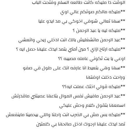
الوقت دا مليكه كانت طالعه السلم وفتحت الباب
**مليكه مالكم صوتكم عالي اوي
**سها تعالي شوفي اخوكي بي مد ايدو عليا
**مليكه ليه يا عبد الرحمن ؟
**عبد الرحمن ماتشغليش بالك انت ادخلي ريحي واتعشي
**مليكه ارتاح ازاي ؟ مين أمتي بتمد ايدك عليها حصل ايه ؟
اوعي يا بت تكوني عامله مصيبه ؟؟
**سها وهي بتعيط انا عارفه انك على طول في صفو
وراحت دخلت اوضتها
**مليكه قولي اختك عملت ايه؟؟
**عبد الرحمن مافيش نفس الموال بتاعها عصبتني ماقدرتش
اسمعها بتقول كلام وحش عليكي
**مليكه بس مش بي الضرب انت راجلنا واللي بيحمينا ماينفعش
تمد ايدك عليها ارجوك ادخل صالحها بي كلمتين