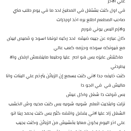
علي الاخر
في اول كنت بشتغل في المطبخ لحد ما في يوم طلب مني
صاحب المطعم اطلع بره اخد اوردرات
ولازم البس يوني فورم
كان عباره عن جيبه ضيقه لحد ركبه لونها اسود و قميص ابيض
مع فيونكه سوده وجزمه كعب عالي
ماكنتش عايزه بس هو اصر عليا وطبعا ماينفعش ارفض والا
يطردني
كنت خايفه جدا لاني كنت بسمع إن الزبائن بترخم علي البنات وانا
ماليش في في الجو دا
بس قولت دا شغل واكل عيش
نزلت وابتديت اتعلم شويه شويه بس كنت مديه وش الخشب
الشغل زاد عليا لاني بفضل واقفه كثير بس كنت بحمد ربنا انو
علي اخر اليوم بكون معايا بقشيش من الزبائن وكنت بجيب