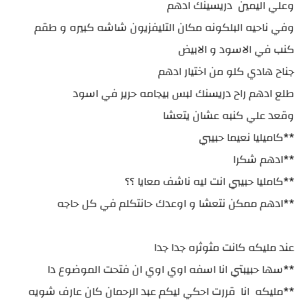
وعلي اليمين دريسينك ادهم
وفي ناحيه البلكونه مكان التليفزيون شاشه كبيره و طقم
كنب في الاسود و الابيض
جناح هادي كلو من اختيار ادهم
طلع ادهم راح دريسنك لبس بيجامه حرير في اسود
وقعد علي كنبه عشان يتعشا
**كاميليا نعيما حبيبي
**ادهم شكرا
**كامليا حبيبي انت ليه ناشف معايا ؟؟
**ادهم ممكن نتعشا و اوعدك حانتكلم في كل حاجه
عند مليكه كانت مثوثره جدا جدا
**سها حبيبتي انا اسفه اوي اوي ان فتحت الموضوع دا
**مليكه انا قررت احكي ليكم عبد الرحمان كان عارف شويه