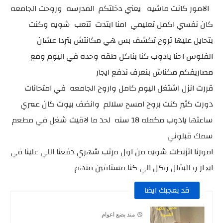
الامور كانت ماشيه يعني دخلتكم المدرسه وروحت الجامعه
كان نفسي اكمل تعليمي امنا ابتدت تتعب شويه وكنت
بتحايل عليها تروح تكشف بس هي مكانتش بتردا عشان
الفلوس احنا يادوب كنا بناكل طقه وحده في اليوم ومع
مصاريفكم مكناش بنعرف ندفع ايجار
قررت انزل اشتغل اليوم كامل واروح الجامعه في امتحانات
دورت كثير كنت بروح امسح سلالم وانضف بيوت كان عمري
ساعتها يادوب مكمله 18 سنه لحد ما لاقيت شغل في مطعم
سمك قبلوني
امورنا اتزبطت شويه من اول مرتب شهري دفعنا اللي علينا في
ايجار و للبقال وكل الي كنا مستلفين منهم
قد يعجبك ايضا
منذ بضع اعوام