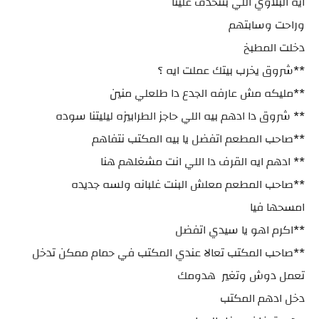
ايه البلاوي اللي بتتحدف علينا
وراحت وسابتهم
دخلت المطبخ
**شروق يخرب بيتك عملت ايه ؟
**مليكه مش عارفه الجدع دا طلعلي منين
** شروق دا ادهم بيه اللي حاجز الطرابيزه ليليتنا سوده
**صاحب المطعم اتفضل يا بيه المكتب نتفاهم
** ادهم ايه القرف دا اللي انت مشغلهم هنا
**صاحب المطعم معلش البنت غلبانه ولسه جديده
امسحها فيا
**اكرم اهو يا سيدي اتفضل
**صاحب المكتب تعالا عندي المكتب في حمام ممكن تدخل
تعمل دوش وتغير هدومك
دخل ادهم المكتب