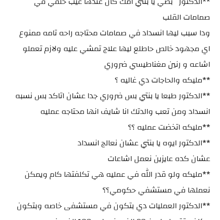
**الدكتور بصي يا بنتي امك كان عندها عيب خلقي في
صمامات القلب
ودا سبب ليها انسداد في صمامات محتاجه راحه تامه ممنوع
اي مجهود خالص حاطلع ليها علاج تمشي عليه ولازم تعملو
اشاعه و رنين مغناطيسي ضروري
**مليكه والحاجات دي غاليه ؟
**الدكتور طبعا يا بنتي بس ضروري جدا عشان اتاكد بس نسبه
انسداد ومن تعب والدتك انا شايف انها محتاجه عمليه
**مليكه اتخضت عمليه ؟؟
**الدكتور ايوه يا بنتي عشان نعالج انسداد
عشان كده عايزين نعمل اشاعات
**مليكه ولو قدر الله في عمليه هي تكلفتها كام ويمكن
نعملها في مستشفي حكومي؟؟
**الدكتور العمليات دي بتكون في مستشفى خاصه وبتكون