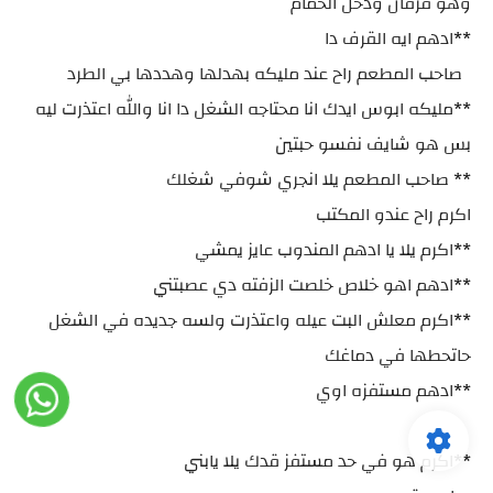
وهو قرفان ودخل الحمام
**ادهم ايه القرف دا
صاحب المطعم راح عند مليكه بهدلها وهددها بي الطرد
**مليكه ابوس ايدك انا محتاجه الشغل دا انا والله اعتذرت ليه
بس هو شايف نفسو حبتين
** صاحب المطعم يلا انجري شوفي شغلك
اكرم راح عندو المكتب
**اكرم يلا يا ادهم المندوب عايز يمشي
**ادهم اهو خلاص خلصت الزفته دي عصبتني
**اكرم معلش البت عيله واعتذرت ولسه جديده في الشغل
حاتحطها في دماغك
**ادهم مستفزه اوي
**اكرم هو في حد مستفز قدك يلا يابني