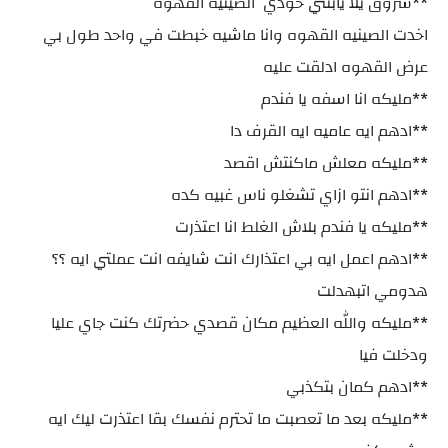
**شروق يلا يابنتي خودي الصينيه القهوه
اخدت الصينيه القهوه وانا ماشيه خبطت في واحد طول بي
عرض القهوه ادلقت عليه
**مليكه انا اسفه يا فندم
**ادهم ايه عاميه ايه القرف دا
**مليكه معلش ماكنتش اقصد
**ادهم انتو ازاي تشغلو ناس غبيه كده
**مليكه يا فندم بلاش الغلط انا اعتذرت
**ادهم اعمل ايه بي اعتذارك انت شايفه انت عملتي ايه ؟؟
هدومي اتبهدلت
**مليكه والله العظيم مكان قصدي حضرتك كنت جاي عليا
ودخلت فيا
**ادهم كمان بتكذبي
**مليكه بعد ما تعصبت ما تحترم نفسك بقا اعتذرت ليك ايه