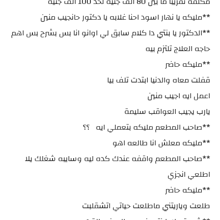
مكلفه تقريبا ما بين 80 الف جنيه لحد 100 الف جنيه
**مليكه يا نهار اسود احنا غلابه يا دكتور حانجيب منين
**الدكتور يا بنتي دا كلام سابق لي اوانو انا بس بشرح بس اهم
حاجه العلاج تلتزم بيه
**مليكه حاضر
قفلت معاه والدنيا ابتدت تلف بيا
اعمل ايه اجيب منين
يارب يجيب العواقب سليمة
**صاحب المطعم مليكه بتعملي ايه ؟؟
**مليكه معلش انا طالعه اهو
**صاحب المطعم واقفه عندك كده ليه وسايبه شغلك يلا
اطلعي انجزي
**مليكه حاضر
طلعت وياريتني ماطلعت حياتي اتشقلبت