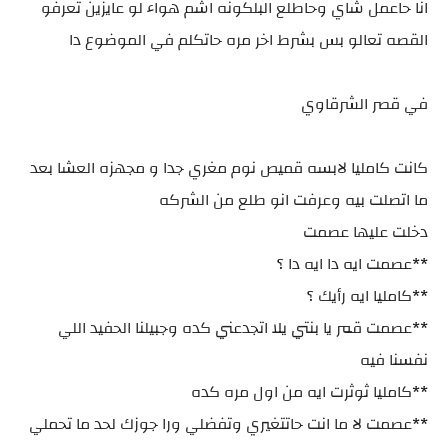
انا حاعمل شاي وحاطلع البلكونه اشم هواء لو عايزين تعرفو
القصه تعالو بس بشرط اخر مره حاتكلم في الموضوع دا
في قصر الشرقاوي
كانت كامليا لابسه قميص نوم مغري جدا و مجهزه العشا بعد
ما اتصلت بيه وعرفت انو طلع من الشركه
دخلت عليها عصمت
**عصمت ايه دا ايه دا ؟
**كامليا ايه رأيك ؟
**عصمت قمر يا بنتي يلا اتجدعني كده وجبيلنا الحفيد اللي
نفسنا فيه
**كامليا ثوثرت ايه من اول مره كده
**عصمت لا ما انت حاتتغيري وتفضلي ورا جوزك لحد ما تحملي