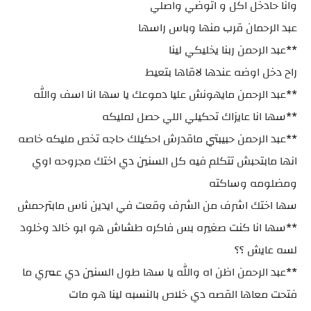
وانا حادخل اكل و اتوضي واصلي
عبد الرحمان قرب منها وباس راسها
**عبد الرحمن ربنا يخليكي لينا
راح دخل اوضه عندها لاقاها بتعيط
**عبد الرحمن مايهونش عليا دموعك يا سها انا اسف والله
**سها انا عايزاك تحكيلي اللي حصل لمليكه
**عبد الرحمن حبيبتي ماقدرش احكيلك حاجه تخص مليكه خاصه
انها مابتحبش تتكلم فيه كل السنين دي اختك مجروحه اوي
ومضلومه وساكته
سها اختك اشرف من الشرف وقعت في ايدين ناس مابترحمش
**سها انا كنت صغيره بس فاكره طشاش هو ابو خالد وخلود
لسه عايش ؟؟
**عبد الرحمن اظن اه والله يا سها طول السنين دي عمري ما
فتحت معاها القصه دي خلاص بالنسبه لينا هو مات