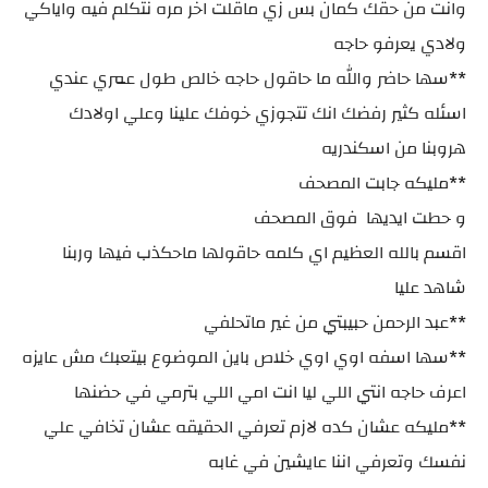
وانت من حقك كمان بس زي ماقلت اخر مره نتكلم فيه واياكي
ولادي يعرفو حاجه
**سها حاضر والله ما حاقول حاجه خالص طول عمري عندي
اسئله كثير رفضك انك تتجوزي خوفك علينا وعلي اولادك
هروبنا من اسكندريه
**مليكه جابت المصحف
و حطت ايديها فوق المصحف
اقسم بالله العظيم اي كلمه حاقولها ماحكذب فيها وربنا
شاهد عليا
**عبد الرحمن حبيبتي من غير ماتحلفي
**سها اسفه اوي اوي خلاص باين الموضوع بيتعبك مش عايزه
اعرف حاجه انتي اللي ليا انت امي اللي بترمي في حضنها
**مليكه عشان كده لازم تعرفي الحقيقه عشان تخافي علي
نفسك وتعرفي اننا عايشين في غابه