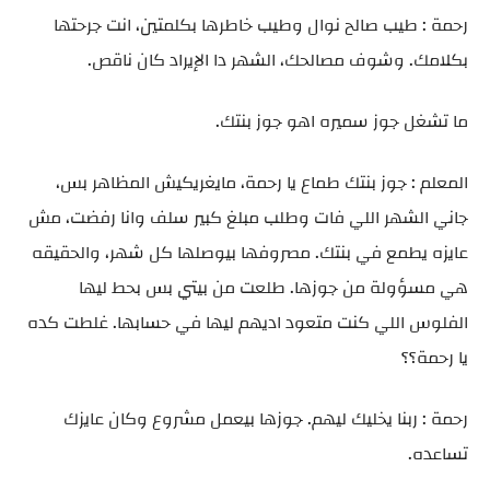
رحمة : طيب صالح نوال وطيب خاطرها بكلمتين، انت جرحتها
بكلامك. وشوف مصالحك، الشهر دا الإيراد كان ناقص.
ما تشغل جوز سميره اهو جوز بنتك.
المعلم : جوز بنتك طماع يا رحمة، مايغريكيش المظاهر بس،
جاني الشهر اللي فات وطلب مبلغ كبير سلف وانا رفضت، مش
عايزه يطمع في بنتك. مصروفها بيوصلها كل شهر، والحقيقه
هي مسؤولة من جوزها. طلعت من بيتي بس بحط ليها
الفلوس اللي كنت متعود اديهم ليها في حسابها. غلطت كده
يا رحمة؟؟
رحمة : ربنا يخليك ليهم. جوزها بيعمل مشروع وكان عايزك
تساعده.