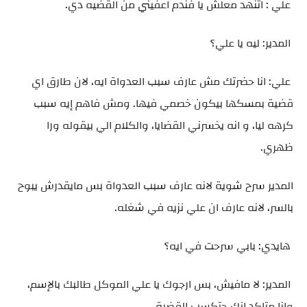
علي : اتنهد معلش يا فندم اعفيني من القضيه دي.
المدير: ليه يا علي؟
علي: انا حضرتك مش عارف سبب العدواة ايه، لان طارق اي
قضية بمسكها بيكون خصمي فيها. ومش فاهم إيه سبب
كرهه ليا، و انه يخسرني القضايا، والكلام الي بيقوله ورا
ظهري.
المدير سرح شوية لانه عارف سبب العدواة بس مايقدرش يبوح
بالسر، لانه عارف ان علي نزيه في شغله.
هايدي: بابي سرحت في ايه؟
المدير: لا مافيش، بس ارجوك يا علي الموكل طالبك بالإسم،
وانا متاكد انك حتكسب القضية.