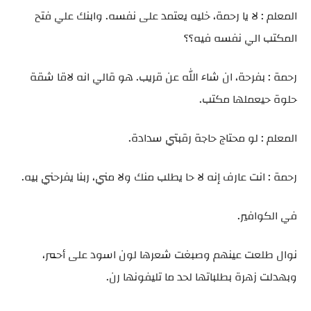
المعلم : لا يا رحمة، خليه يعتمد على نفسه. وابنك علي فتح
المكتب الي نفسه فيه؟؟
رحمة : بفرحة، ان شاء الله عن قريب. هو قالي انه لاقا شقة
حلوة حيعملها مكتب.
المعلم : لو محتاج حاجة رقبتي سدادة.
رحمة : انت عارف إنه لا حا يطلب منك ولا مني، ربنا يفرحني بيه.
في الكوافير.
نوال طلعت عينهم وصبغت شعرها لون اسود على أحمر،
وبهدلت زهرة بطلباتها لحد ما تليفونها رن.