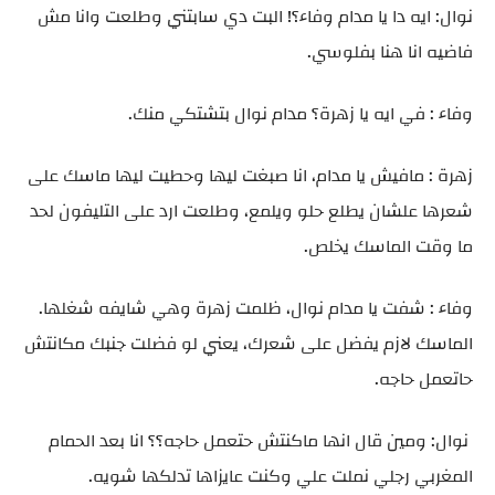
نوال: ايه دا يا مدام وفاء؟! البت دي سابتني وطلعت وانا مش
فاضيه انا هنا بفلوسي.
وفاء : في ايه يا زهرة؟ مدام نوال بتشتكي منك.
زهرة : مافيش يا مدام، انا صبغت ليها وحطيت ليها ماسك على
شعرها علشان يطلع حلو ويلمع، وطلعت ارد على التليفون لحد
ما وقت الماسك يخلص.
وفاء : شفت يا مدام نوال، ظلمت زهرة وهي شايفه شغلها.
الماسك لازم يفضل على شعرك، يعني لو فضلت جنبك مكانتش
حاتعمل حاجه.
نوال: ومين قال انها ماكنتش حتعمل حاجه؟؟ انا بعد الحمام
المغربي رجلي نملت علي وكنت عايزاها تدلكها شويه.