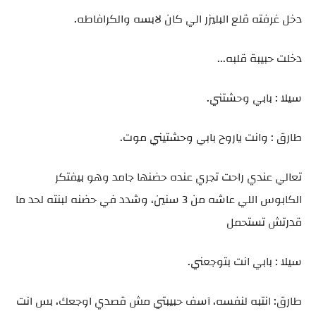
دخل غرفته قلع البليزر الي كان لابسه والكرافاطه.
دخلت حبيبة قلبه...
سيلا : بابي وحشتني.
طارق : وانت ياروح بابي وحشتيني موت.
تعالي عندي راحت تجري عنده حضنها جامد وهو بيفتكر
الكابوس اللي عاشه من 3 سنين، وشدد في حضنه لبنته لحد ما
قدرتش تستحمل
سيلا : بابي انت بتوجعني.
طارق: انتبه لنفسه، آسف حبيبتي مش قصدي اوجعك، بس انت