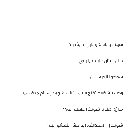
سيلا : يا نانا هو بابي حايتأخر ؟
حنان: مش عارفه يا بنتي.
سمعوا الجرس رن.
راحت الشغاله تفتح الباب، كانت شويكار هانم جدة سيلا.
حنان: اهلا يا شويكار عامله ايه؟؟
شويكار : الحمدالله، ايه مش بتسألوا ليه؟