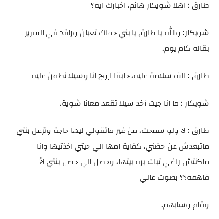
طارق : اهلا شويكار هانم، اخبارك ايه؟
شويكار: والله يا طارق يا بني حماك تعبان وراقد في السرير
بقاله كام يوم.
طارق : الف سلامة عليه، حابقا اروح انا وسيلا نطمن عليه
شويكار : ما انا جيت آخد سيلا تقعد معانا شوية.
طارق : لا ولو سمحت، من غير ماتقولي ليها حاجة وتزعل بنتي
ماتبعدش عن حضني، كفاية امها الي جيتي اخذتيها وانا
ماكنتش راضي تبات بره بيتها، وحصل الي حصل بنتي لأ
فاهمه؟؟ بصوت عالي
وقام وسابهم.