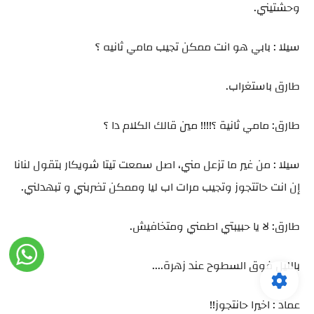
وحشتيني.
سيلا : بابي هو انت ممكن تجيب مامي ثانيه ؟
طارق باستغراب.
طارق: مامي ثانية ؟!!!! مين قالك الكلام دا ؟
سيلا : من غير ما تزعل مني، اصل سمعت تيتا شويكار بتقول لنانا
إن انت حاتتجوز وتجيب مرات اب ليا وممكن تضربني و تبهدلني.
طارق: لا يا حبيبتي اطمني ومتخافيش.
بالليل فوق السطوح عند زهرة....
عماد : اخيرا حانتجوز!!