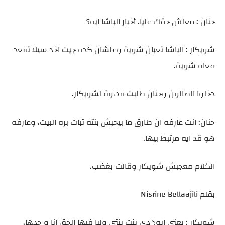
حنان : معلش حقك عليا. أخبار الباشا ايه؟
شويكار : الباشا تعبان شوية وعلشان كده جيت اخد سيلا تقعد
معاه شوية.
دخلوا الصالون وحنان طلبت قهوة لشويكار.
حنان: انت عارفه ان طارق ما بيحبش بنته تبات بره البيت، وعارفه
هو قد ايه مرتبط بيها.
الكلام معجبش شويكار وقالت بغضب.
بقلم Nisrine Bellaajili
شويكار : يعني ايه؟ دي بنت بنتي وليا فيها الحق انا و جدها،