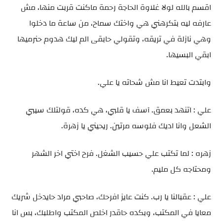
اقسم بالله لولا غلاوة الحاجة رحمة ماكنت قربت منها، مش
عارفه ليه بتكرهني هي واختك سماح، من ساعة ما دخلوا
وهي نازلة في تريقه، وتقولي حابقى الم ليك هدوم حنرميها
ابقي البسيها.
وابتدت تعيط انا مش شحاته يا علي.
علي : اتنهد بعمق. آسف يا قلبي، هي كده، قولتلك سيبي
الشعل وانا اديك فلوسه مرتين. ريحيني يا زهرة.
زهره : لما تكتب علي حسيب الشغل. فرح اختي اخر الشهر
ومحتاجه كل مليم.
علي : عقبالنا يا رب. كنت عايز افرحك، صاحبي مراد حايدخل شريك
معايا في المكتب، وبكده حاقدر اخلص المكتب واطلبك، بس انا