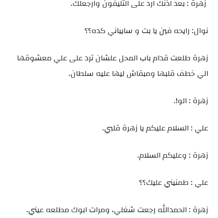
زهرة : بعد اذنك ارد على التليفون وارجعلك.
نوال: رايحه فين يا بت و سايباني كده؟؟
زهرة طلعت قدام باب المحل علشان ترد على علي معشوقها
الي خطف قلبها ومبقاش ليها عليه سلطان.
زهرة : الو!.
علي : السلام عليكم يا زهرة قلبي.
زهرة : وعليكم السلام.
علي : طمنيني عليك؟؟
زهرة : الحمدالله رجعت شغلي، ومرات ابوك مطلعه عيني.