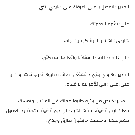
المدير : اتفضل يا علي، اعرفك على هايدي بنتي.
علي: تشرفنا حضرتك.
هايدي : اهلا، بابا بيشكر فيك جامد.
علي : الحمد لله، دا استاذنا واتعلمنا منه كثير.
المدير : هايدي بنتي حاتشتغل معانا، وعايزها تدرب تحت ايدك يا
علي. علي : الي تؤمر بيه يا فندم.
المدير: خلاص من بكره حاتبقا معاك في المكتب وتمسك
معاك اول قضية، ملفها اهو. علي دي قضية مهمة جدا لعميل
مهم عندنا. وخصمك حايكون طارق وجدي.