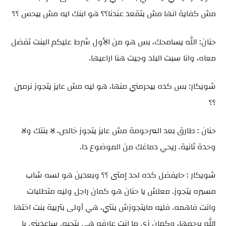
مش كفاية انها مش بتقعد عندنا؟؟ هو ابنك ايه مش بيحس ؟؟
حنان: الله يسامحك، بس هو من الأول شرط عليكم البنت تفضل
معاه، وانا سبت البلد وجيت هنا اراعيها.
شويكار: بس كده بيحرمني منها، هو ليه مش عايز يتجوز نرمين
؟؟
حنان : طارق بعد المرحومة مش عايز يتجوز خالص، لا بنتك ولا
وحدة ثانية. ريحي دماغك من الموضوع دا.
شويكار : حايفضل كده لحد إمتى ؟؟ وبعدين هو لسه شاب
مسيره يتجوز. معلش يا حنان هو كمان راجل وليه متطلبات
وانت فاهمه. فليه مايتجوزش بنتي، هي أولى بتربية بنت اختها
الله يرحمها، وكمان زي ما انت عارفه هي بتحبه. ساعديني يا