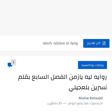
نتينتيجة الثانوية العامة 2025 بالاسم ورقم الجلوس.. الرابط الرسمى للحصول...
رواية حماتي رمت اكلي كاملة
رواية انا مطلقه كامله
رواية رجعت من السفر فجأه كامله
أخر الاخبار
رواية بنتي اللي عندها 8 سنين بعتتلي رسالة على الموبايل...
1
سر شراب ابني كامله
روايات رومانسيه
أجمل طريقة لإهداء دعاء مميز لمن تحب في ثوانٍ
روايه ليه يازمن الفصل السابع بقلم
استعلم الآن عن نتيجة الثانوية العامة 2026 برقم الجلوس والاسم
نسرين بلعجيلي
في الوقت اللي العالم فيه بيحاول يدور على هويته ،...
Nisrine Bellaajili
اللعب في سيكولوجية الراجل باسم الدين.. شيوخ التريند وصناعة وعي...
اخر تحديث :
منذ بضع اعوام
13 دقائق للقراءة