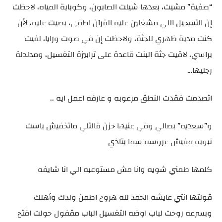
“صفية” مشيت، بعدها شيلت الصابون، وكوباية المياه، لاحظت
إن التسجيل اللي مشغلين عليه القرآن اطفى، بصيت عليه، لأن
كنت مدية ظهري للجثة، ولاحظت إن في صوت ورايا، لفيت
براسي، لاقيت جثة البنت قاعدة على ترابيزة التغسيل، ومدلدلة
رجليها…
اتصدمت فقدت النطق مرعوبه و عارفه اعمل ايه ..
و”سعديه” بصالي وفي عنيها حزن قالتلي ماتخفيش ياست
نبويه مفيش عروسه سما بتاذي
كلمها طمني شويه وانا مش مستوعبه الي انا شايفه
قولتها انتي عايشه الحمد لله هروح اطمن ولدك وأهلك
وبسرعه روحت لباب اوضه التغسيل الباب مقفول حولت افتح