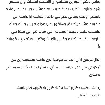
سامح دكتور التشريح بيتكلمو ان االقضيه اتقفلت وان مفيش
شبه جنائيه.. انتظرت لما خلصو كلام ومشيت ورا الظابط يافندم
يافندم،، وقف وقالي نعم في حاجه،، قولتله انا عارفه الي
هقوله مش هيتصدق وهتقول عليا مجنونه بس والله والله
مابكدب عليك يافندم ”سعديه” في شاب هو الي رمها في
الترعه،، الظابط اتصدم وقالي انتي شوفتي الحدثه دي،، قولتله
لأ
امال عرفتي ازاي انها حد موتها انتي عارفه معلومه زي دي
توديكي في دهيه ياست اسكتي احسن لعملك قضيه،، ومشي
وسبني
روحت مكتب دكتور ”سامح”يادكتور يادكتور،، نعم ياست
”نبويه” اتفضلي