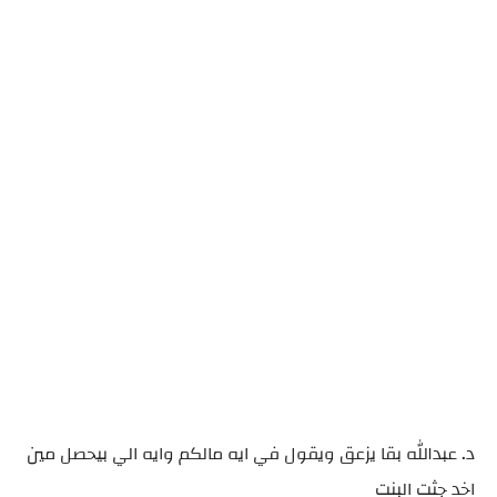
د. عبدالله بقا يزعق ويقول في ايه مالكم وايه الي بيحصل مين
اخد جثت البنت