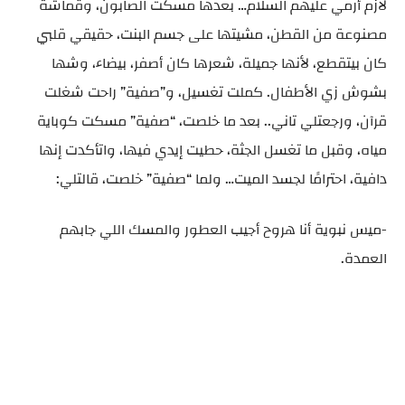
لازم أرمي عليهم السلام… بعدها مسكت الصابون، وقماشة
مصنوعة من القطن، مشيتها على جسم البنت، حقيقي قلبي
كان بيتقطع، لأنها جميلة، شعرها كان أصفر، بيضاء، وشها
بشوش زي الأطفال. كملت تغسيل، و”صفية” راحت شغلت
قرآن، ورجعتلي تاني.. بعد ما خلصت، “صفية” مسكت كوباية
مياه، وقبل ما تغسل الجثة، حطيت إيدي فيها، واتأكدت إنها
دافية، احترامًا لجسد الميت… ولما “صفية” خلصت، قالتلي:
-ميس نبوية أنا هروح أجيب العطور والمسك اللي جابهم
العمدة.