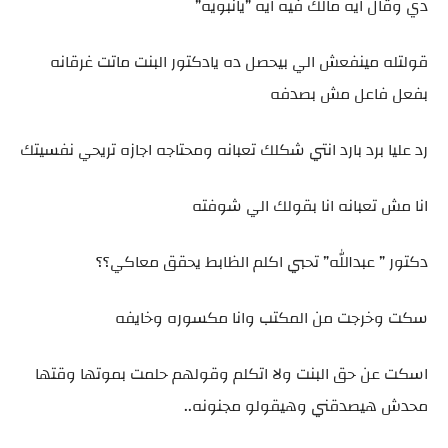
دي وقال ايه مالك فيه ايه ”يانبويه”
قولتله مينفعش الي بيحصل ده يادكتور البنت ماتت غرقانه
بفعل فاعل مش بصدفه
رد عليا برد بارد انتي شكلك تعبانه ومحتاجه اجازه تريحي نفسيتك
انا مش تعبانه انا بقولك الي شوفته
دكتور ” عبدالله” تحبي اكلم الظابط يحقق معاكي؟؟
سكت وخرجت من المكتب وانا مكسوره وخايفه
اسكت عن حق البنت ولا اتكلم وقولهم حلمت بموتها وقتها
محدش هيصدقني وهيقولو مجنونه..