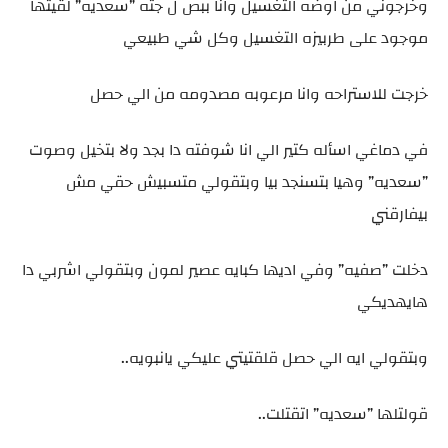
وخرجوني من اوضه التغسيل وانا ببص ل جثه ”سعديه” لقيتها
موجود على طربيزه التغسيل وكل شي طبيعي
خرجت للاستراحه وانا مرعوبه مصدومه من الي حصل
في دماغي اسأله كتير الي انا شوفته دا بجد ولا بتخيل وصوت
”سعديه” وهيا بتسنجد بيا وبتقولي متسبيش حقي مش
بيفارقني
دخلت ”صفيه” وفي اديها كبايه عصير لمون وبتقولي اشربي دا
هايهديكي
وبتقولي ايه الي حصل قلقتيتي عليكي يانبويه..
قولتلها ”سعديه” اتقتلت..