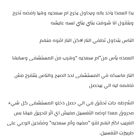
بدا العمدا ياخد باله ويحاول يخرج ام سعديه وهيا رافضه تخرج
وبتقول انا شوفت بنتي بنتي لسه عايشه
الناس بتحاول تطفي النار لاكن النار اقوه منهم
العمده يأس من”ام سعديه “وهرب من المستشفى وسابها
النار ماسكه في المستشفى لحد الصبح والناس بتتفرج مش
فاهمه ايه الي بيحصل
الشرطه جات تحقق في الي حصل دخلو المستشفى كل شيء
محروق معدا اوضه التغسيل مفيش اي اثر للحريق فيها بس
الغريب اكتر انهم لقو ”صفيه وأم سعديه” وفقدين الوعي على
طربيزت التغسيل.