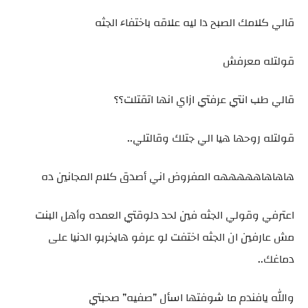
قالي كلامك الصبح دا ليه علاقه باختفاء الجثه
قولتله معرفش
قالي طب انتي عرفتي ازاي انها اتقتلت؟؟
قولتله روحها هيا الي جتلك وقالتلي..
هاهاهاهههههه المفروض اني أصدق كلام المجانين ده
اعترفي وقولي الجثه فين لحد دلوقتي العمده وأهل البنت
مش عارفين ان الجثه اختفت لو عرفو هايخربو الدنيا على
دماغك..
والله يافندم ما شوفتها اسأل ”صفيه” صحبتي