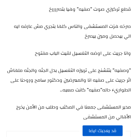
قطع تركيزي صوت ”صفيه” وهيا بتصررررخ
صرخه هزت المستشفى والناس كلها بتجري مش عارفه ايه
الي بيحصل ومين بيصرخ
وانا جريت على اوضه التغسيل لقيت الباب مفتوح
”وصفيه” بتتشنج على تربيزه التغسيل بدل الجثه والجثه ملهاش
اثر جريت على صفيه انا والممرضين ودكتور سامح وروحنا على
الطواريء حاله”صفيه” كانت صعبه..
مدير المستشفى جمعنا في المكتب وطلب من الأمن يخرج
الأهالي من المستشفى
قد يعجبك ايضا