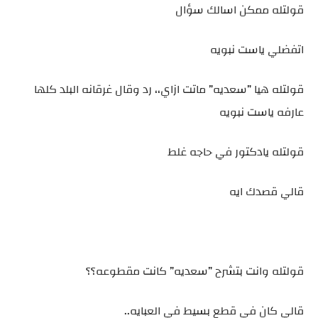
قولتله ممكن اسالك سؤال
اتفضلي ياست نبويه
قولتله هيا ”سعديه” ماتت ازاي،، رد وقال غرقانه البلد كلها
عارفه ياست نبويه
قولتله يادكتور في حاجه غلط
قالي قصدك ايه
قولتله وانت بتشرح ”سعديه” كانت مقطوعه؟؟
قالي كان في قطع بسيط في العبايه..