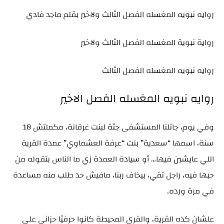
روايه نبويه المغسله الفصل الثالث ولاخير بقلم ماجد فادي
رواية نبوية المغسله الفصل الثالث ولاخير
روايه نبويه المغسله الفصل الثالث
روايه نبويه المغسله الفصل الاخير
وفي يوم، جاتلنا المستشفى جثة لبنت غرقانة، مكملتش 18
سنة، اسمها “سعدية” بنت “عرفة العشماوي” عمدة القرية
اللي عايشين فيها… أو سيادة العمدة زي ما الناس بتقوله من
حبها فيه، راجل تقي، بيخاف ربنا، مافيش حد طلب منه مساعدة
في مرة ورده.
علشان كده القرية، والقرى المحيطة كانوا حرفيًا حزانى على