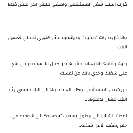
قررت اسيب شغل المستشفى وامشي مليش اكل عيش فيها
وانا خارجه جات ”صفيه” ايه يانبويه مش هتيجي تكملي تغسيل
البنت
رديت وقلتلها انا تعبانه مش هقدر اكمل انا اسفه روحي انتي
على شغلك وخدي بالك من نفسك
خرجت من المستشفى وكان العمده واهالي البلد مستني جثه
البنت عشان يدفنوها..
لمحت الشباب الي بيحاول يغتصب “سعديه* الي شوفته في
حلم وقفت اتأمل شكله..