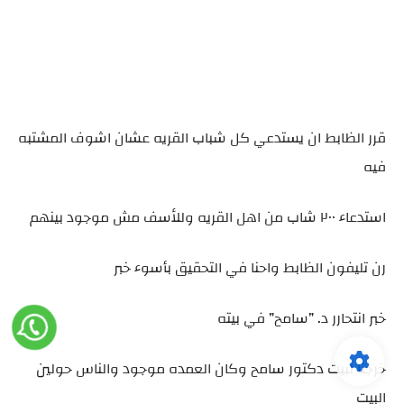
قرر الظابط ان يستدعي كل شباب القريه عشان اشوف المشتبه
فيه
استدعاء ٢٠٠ شاب من اهل القريه وللأسف مش موجود بينهم
رن تليفون الظابط واحنا في التحقيق بأسوء خبر
خبر انتحارر د. ”سامح” في بيته
خرجنا لبيت دكتور سامح وكان العمده موجود والناس حولين
البيت