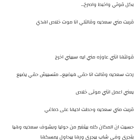
بكل قوتي واخبط واصرخ..
قربت مني سعديه وقالتلي انا موت خلاص اهدي
قولتها انتي عاوزه مني ايه سبيني اخرج
ردت سعديه وقالت انا حقي هيضيع.. متسبيش حقي يضيع
يعني اعمل انتي موتى خلاص
قربت مني سعديه وحطت اديها على دماغي
حسيت ان المكان كله بيتغير من حوليا وبشوف سعديه وهيا
بتجري وفي شاب بيجري ورها بيحاول يمسكها