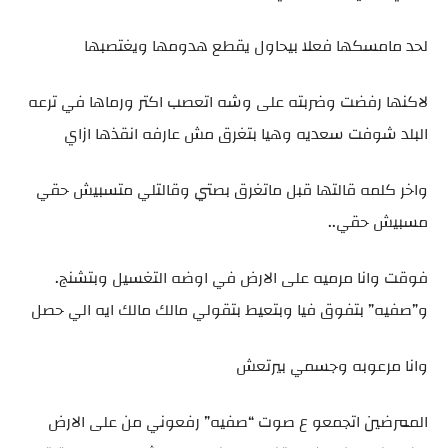
لحد مامسكها فعلا بيحاول يقطع هدومها ويغتصبها
لاكنها رفضت وضربته على وشه اتعصب اكتر ورماها في ترعه
البلد شوفت سعديه وهيا بتغرق مش عارفه انقذها ازاي
واخر كلمه قالتها قبل ماتغرق بصتي وقالتلي متسبيش حقي
مسبيش حقي..
فوقت وانا مرميه على الارض في اوضه التغسيل وبتشنج.
و”صفيه” بتفوق فيا وبتعيط بتقولي مالك مالك ايه الي حصل
وانا مرعوبه وجسمي بيرتعش
الممرضين اتجمعو ع صوت “صفيه” رفعوني من على الارض