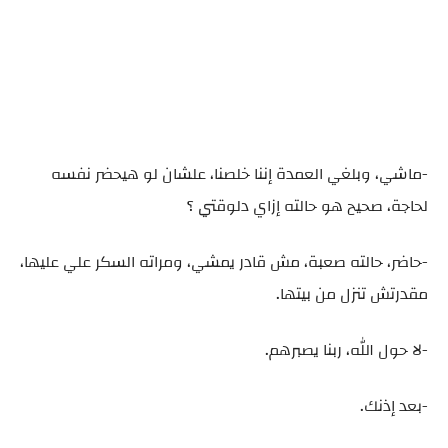
-ماشي، وبلغي العمدة إننا خلصنا، علشان لو هيحضر نفسه
لحاجة، صحيح هو حالته إزاي دلوقتي ؟
-حاضر، حالته صعبة، مش قادر يمشي، ومراته السكر علي عليها،
مقدرتش تنزل من بيتها.
-لا حول الله، ربنا يصبرهم.
-بعد إذنك.