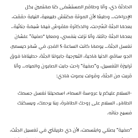
الحادثة دي، وأنا وطاقم المستشفى كنا مهتمين بكل
الإجراءات… وطبعًا لأن الموتة مكنتش طبيعية، النيابة حققت،
بعدها الجثة اتشرحت، والدكاترة ملقوش فيها شبهة جنائية..
بعدها الجثة جاتلنا، وأنا نزلت بنفسي، ومعايا “صفية” علشان
نغسل الجثة… يومها كانت الساعة 5 الفجر، في شهر ديسمبر،
الجو ساقع، الدنيا هادية، التمرجية جابولنا الجثة، حطيناها فوق
ترابيزة التغسيل، و”صفية” راحت جابت الصابون والمياه… وأنا
قربت من الجثة، وقولت بصوت هادي:
-السلام عليكم يا عروسة السماء، اسمحيلنا نغسل جسمك
الطاهر.. السلام على روحك الطاهرة، ربنا يرحمك، ويسكنك
فسيح جناته.
“صفية” بصتلي وابتسمت، لأن دي طريقتي في تغسيل الجثث،