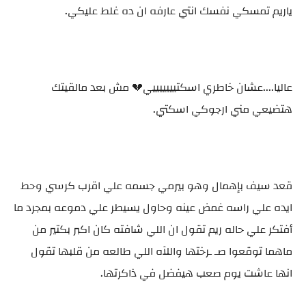
ياريم تمسكي نفسك انتي عارفه ان ده غلط عليكي.
عاليا....عشان خاطري اسكتيييييييي💔 مش بعد مالقيتك
هتضيعي مني ارجوكي اسكتي.
قعد سيف بإهمال وهو بيرمي جسمه علي اقرب كرسي وحط
ايده علي راسه غمض عينه وحاول يسيطر علي دموعه بمجرد ما
أفتكر علي حاله ريم تقول ان اللي شافته كان اكبر بكتير من
ماهما توقعوا صـ ـرختها واللآه اللي طالعه من قلبها تقول
انها عاشت يوم صعب هيفضل في ذاكرتها.