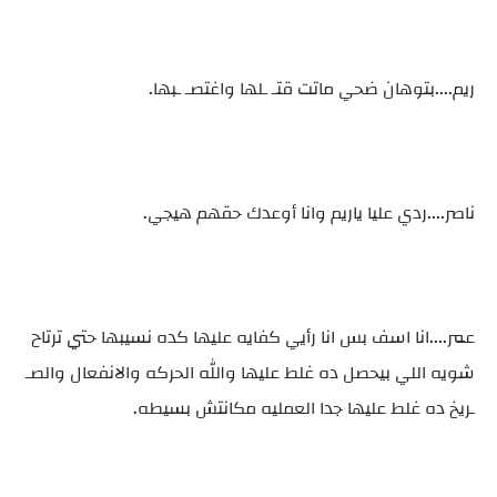
ريم....بتوهان ضحي ماتت قتـ ـلها واغتصـ ـبها.
ناصر....ردي عليا ياريم وانا أوعدك حقهم هيجي.
عمر....انا اسف بس انا رأيي كفايه عليها كده نسيبها حتي ترتاح
شويه اللي بيحصل ده غلط عليها والله الحركه والانفعال والصـ
ـريخ ده غلط عليها جدا العمليه مكانتش بسيطه.