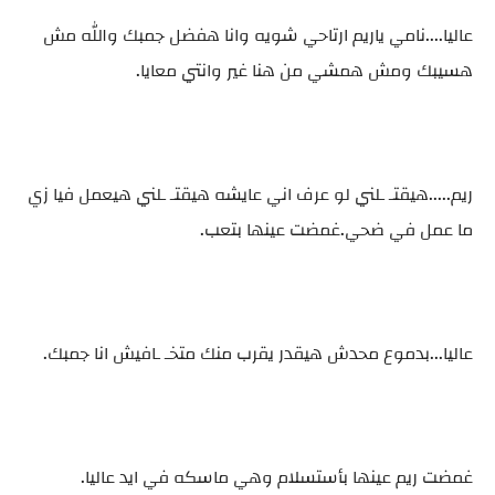
عاليا....نامي ياريم ارتاحي شويه وانا هفضل جمبك والله مش
هسيبك ومش همشي من هنا غير وانتي معايا.
ريم.....هيقتـ ـلني لو عرف اني عايشه هيقتـ ـلني هيعمل فيا زي
ما عمل في ضحي.غمضت عينها بتعب.
عاليا...بدموع محدش هيقدر يقرب منك متخـ ـافيش انا جمبك.
غمضت ريم عينها بأستسلام وهي ماسكه في ايد عاليا.