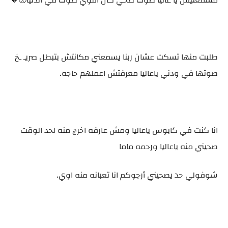
مسمعنيش يا عاليا صوت ضحي كان اقوي صوت في الدنيا🥺💔
طلبت منها تسكت عشان ربنا يسمعني مكانتش بتبطل صريـ ـخ
صوتها في ودني ياعاليا معرفتش اعملهم حاجه.
انا كنت في كابوس ياعاليا ومش عارفه اخرج منه لحد الوقت
صحيني منه ياعاليا ورحمه ماما
شوفولي حد يصحيني أرجوكم انا تعبانه منه اوي.