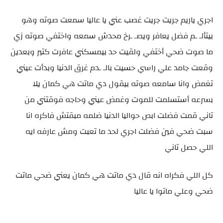
اجري ياريم جريت جريت غصب عني يا عاليا سمعت صوته وهو
بيتألـ ـم فضل يعافر ويصـ ـرخ محدش سمعه واختفي صوته زي
ما صوت ضحي أختفي ولقيت حد بيمسكني عافرت كتير وبعدين
وقعت جامد علي راسي حسيت بالـ ـدم غرق الدنيا وبدأت عيني
تغمض وانا سامعه صوته بيقول دي ماتت هي كمان يلا
بسرعه أستسلمت للموت وغمض عيني وحاجه فوقتني من
تاني قمت فضلت ابص حواليا الدنيا ضلمه مبقتش فاكره انا
سبت ضحي فين فضلت اجري لحد ما تعبت ومش عارفه ايه
اللي حصل تاني
كل اللي فكراه انه قال دي ماتت هي كمان يعني ضحي ماتت
ضحي وعلي ماتوا يا عاليا