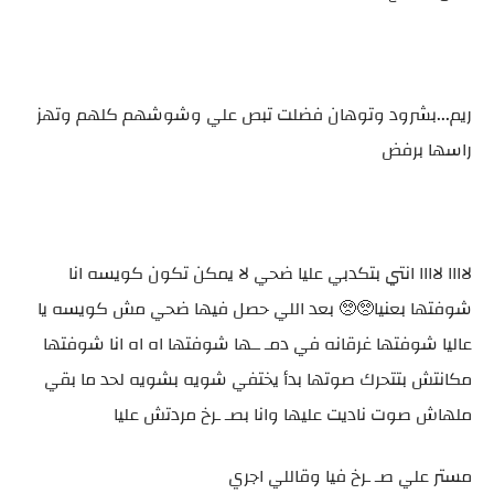
ريم...بشرود وتوهان فضلت تبص علي وشوشهم كلهم وتهز
راسها برفض
لاااا لاااا انتي بتكدبي عليا ضحي لا يمكن تكون كويسه انا
شوفتها بعنيا🥺🥺 بعد اللي حصل فيها ضحي مش كويسه يا
عاليا شوفتها غرقانه في دمـ ــها شوفتها اه اه انا شوفتها
مكانتش بتتحرك صوتها بدأ يختفي شويه بشويه لحد ما بقي
ملهاش صوت ناديت عليها وانا بصـ ـرخ مردتش عليا
مستر علي صـ ـرخ فيا وقاللي اجري