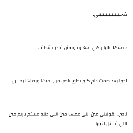
ضحيييييييييييييبيي.
حضنتها عاليا وهي منهاره ومش قادره تنطق.
اخيرا بعد صمت دام كتير نطق ناصر. قرب منها وبصلها بحـ ـزن
ناصر....قوليلي مين اللي عملها مين اللي طلع عليكم ياريم مين
اللي قـ ـتل اخويا