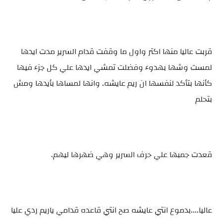
قربت عاليا منها اكتر واول ما وقفت قدام السرير مدت ايدها
لمست وشها بهدوء وفضلت تمشي ايدها علي كل جزء فيها
كأنها بتأكد لنفسها ان ريم عايشه. وانها لمساها بأيدها ومش
بتحلم
قعدت جمبها علي حرف السرير وهي ضهرها ليهم.
عاليا....بدموع انتي عايشه صح انتي قاعده قدامي ياريم ردي عليا