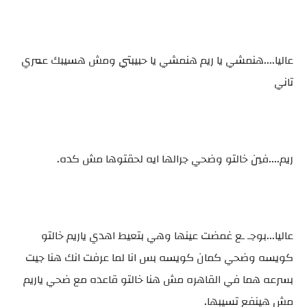
عاليا....هنمشي يا ريم هنمشي يا حبيبتي ومش هسيبك عمري
تاني
ريم....فين خالتو وضحي جرالها ايه لحقتوها مش كده.
عاليا...بوجـ ـع غمضت عينها وهي بتعيط اهدي ياريم خالتو
كويسه وضحي كمان كويسه بس انا لما عرفت انك هنا جيت
بسرعه هما في القاهره مش هنا خالتو قاعده مع ضحي ياريم
مش هينفع تسيبها.