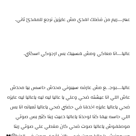
عمر....ريم من فضلك اهدي مش عايزين نرجع للمهدئ تاني.
عاليا....انا معاكي ومش هسيبك بس ارجوكي اسكتي.
عاليا....بوجـ ـع مش عارفه سيبوني محدش حاسس بيا محدش
عاش اللي انا عيشته ضحي وعلي يا عاليا ليه ليه ياعاليا ليه عايزه
ضحي ياعاليا عايزه اخدها في حضني ضحي ياعاليا تعبانه انا بس
اللي حاسه بيها كنا لوحدنا ياعاليا دعيت ربنا كتير بس صوتي
موصلهوش ياعاليا صوت ضحي كان مغطي علي صوتي ربنا