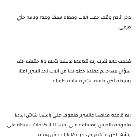
دخل ناصر وقف جمب الباب ومعاه سيف وعمر وياسر حتي
مرعي.
فضلت عاليا تقرب ريم قدامها عايشه بتحلم ولا حقيقه الف
سؤال بيهاجـ ـم عقلها خطواتها من الباب لحد السرير امتار
بسيطه لكن حاسه انهم مسافه طويله
ريم قاعده قدامها عالسرير ملفوف علي راسها شاش ايدها
ملفوفه بالجبس ومتعلقه علي رقبتها اثار كدمات بسيطه علي
وشها لكن بدأت تروح دموعها نازله مش بتقف