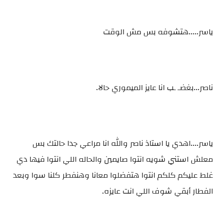
ياسر.....هتشوفه بس مش الوقت
ناصر...بغضـ ـب انا عايز الميموري حالا.
ياسر....اهدي يا استاذ ناصر والله انا مراعي جدا حالتك بس
معلش استني شويه انتوا صايمين والحاله اللي انتوا فيها دي
غلط عليكم كلكم انتوا هتفضلوا معانا وهنفطر كلنا سوا وبعد
الفطار أبقي شوف اللي انت عايزه.