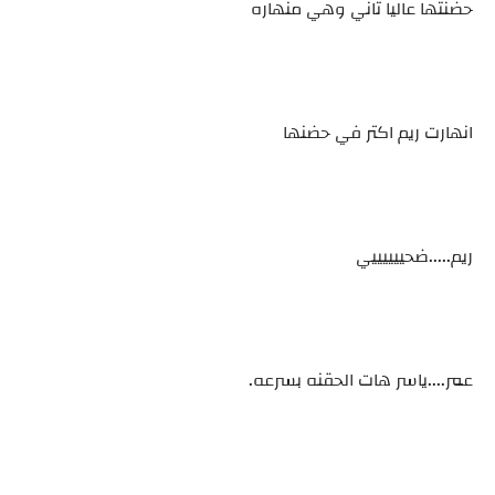
حضنتها عاليا تاني وهي منهاره
انهارت ريم اكتر في حضنها
ريم.....ضحييييييي
عمر....ياسر هات الحقنه بسرعه.