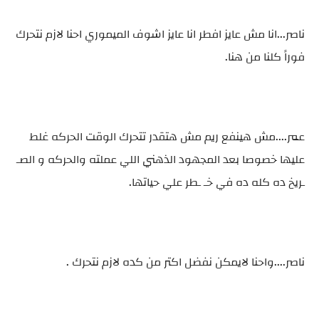
ناصر...انا مش عايز افطر انا عايز اشوف الميموري احنا لازم نتحرك
فوراً كلنا من هنا.
عمر....مش هينفع ريم مش هتقدر تتحرك الوقت الحركه غلط
عليها خصوصا بعد المجهود الذهني اللي عملته والحركه و الصـ
ـريخ ده كله ده في خـ ـطر علي حياتها.
ناصر....واحنا لايمكن نفضل اكتر من كده لازم نتحرك .