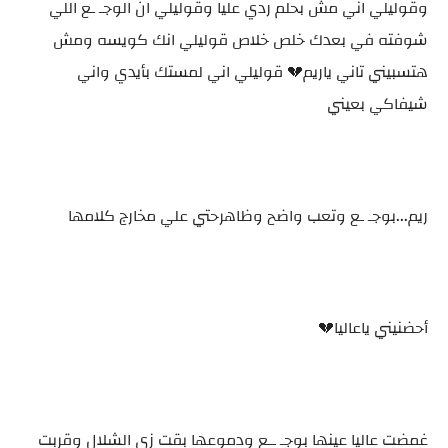
وقوليلي اني مش بحلم ردي عليا وقوليلي ان الوجـ ـع اللي
شوفته في بعدك خلص خلاص قوليلي انك كويسه ومش
هتسبيني تاني ياريم💔 قوليلي اني لمستك بأيدي واني
شيفاكي بعيني
ريم...بوجـ ـع وتعب واضح وظاهرحتي علي مخارج كلامها
أحضنيني ياعاليا💔
غمضت عاليا عينها بوجـ ــع ودموعها بقت زي الشلال وقربت