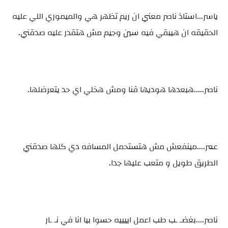
ياسر...استاذ ناصر معني ان ريم تظهر هي والميموري اللي عليه
الحقيقه ان هيبقي فيه سين وجيم مش هتقدر عليه صدقني.
ناصر.....هبعدها هوديها قنا ومش هخلي اي حد يتعرضلها.
عمر....مينفعش مش هتستحمل المسافه دي كلها صدقني
الطريق طويل و متعب عليها جدا.
ناصر....بغضـ ـب طب اعمل اييييه حسوا بيا انا في نـ ـار