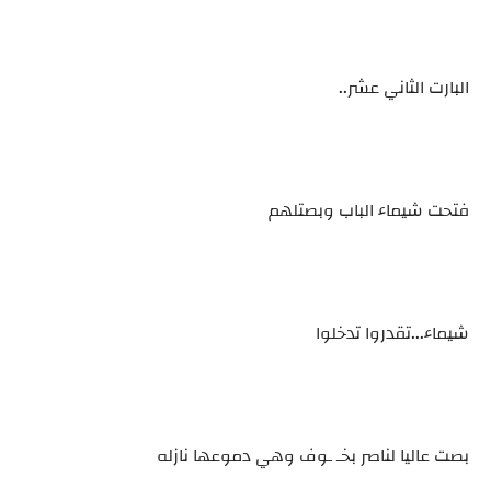
البارت الثاني عشر..
فتحت شيماء الباب وبصتلهم
شيماء...تقدروا تدخلوا
بصت عاليا لناصر بخـ ـوف وهي دموعها نازله