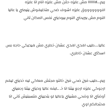
ريم...لاااااااا مش عايزه حقن مش عايزه انام انا عايزه
افوووووووق عايزه اشوف ضحي متخليهوش ينيمني يا عاليا
النوم مش بيريحني النوم بيوديني نفس المكان تاني
عاليا....طيب اهدي اهدي عشان خطري مش هيديكي حاجه بس
اسكتي عشان خاطري.
ريم...طيب فين ضحي فين خالتو مجتش معاكي ليه خديني ليهم
ارجوكي عايزه ارجع بيتنا انا خـ ــايفه عاليا وديني بيتنا رجعيني
أوضتي انا وضحي مشيني ياعاليا لو بتحبيني متسبنيش تاني انا
محتجالكم اوي