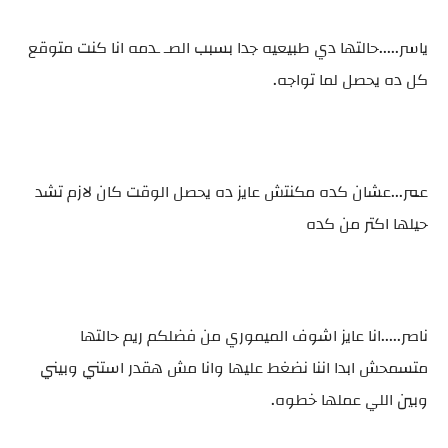
ياسر.....حالتها دي طبيعيه جدا بسبب الصـ ـدمه انا كنت متوقع
كل ده يحصل لما تواجه.
عمر...عشان كده مكنتش عايز ده يحصل الوقت كان لازم تشد
حيلها اكتر من كده
ناصر.....انا عايز اشوف الميموري من فضلكم ريم حالتها
متسمحش ابدا اننا نضغط عليها وانا مش هقدر استني وبيني
وبين اللي عملها خطوه.