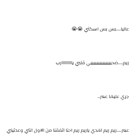
عاليا....بس بس اسكتي 😭😭
ريم....ضحييييييييييييييي قلبي يااااااااارب
جري عليها عمر..
عمر....ريم ريم اهدي ياريم ريم احنا اتفقنا من الاول انتي وعدتيني