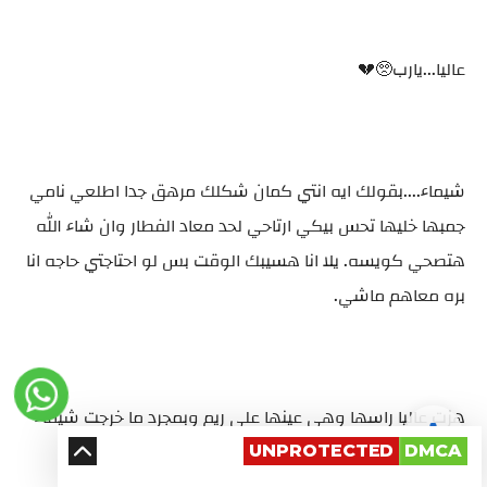
عاليا...يارب🥺💔
شيماء....بقولك ايه انتي كمان شكلك مرهق جدا اطلعي نامي
جمبها خليها تحس بيكي ارتاحي لحد معاد الفطار وان شاء الله
هتصحي كويسه. يلا انا هسيبك الوقت بس لو احتاجتي حاجه انا
بره معاهم ماشي.
هزت عاليا راسها وهي عينها علي ريم وبمجرد ما خرجت شيماء
نامت عاليا جمبها علي السرير وهي حضناها وماسكه فيها
UNPROTECTED
DMCA