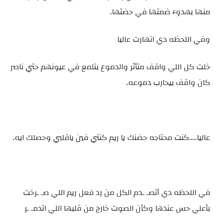
منها بهدوء ضمتها في حضتها.
وفي اللحظه دي انهارت عاليا
خلت كل اللي واقف متأثر والدموع بتلمع في عيونهم حتي ناصر
كان واقف بيحارب دموعه.
عاليا....كنت محتاجه حضنك يا ريم كنتي فين ياقلبي وحصلك ايه.
في اللحظه دي أتصـ ـدم الكل من رد فعل ريم اللي صـ ـرخت
بأعلي حس عندها وكأن الصوت خارج من قلبها اللي اتدمـ ـر