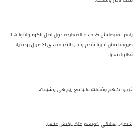
بصله ناصر وسكت.
ياسر...متبصليش كده ده الصعايده دول اصل الكرم وانتوا هنا
ضيوفنا مش عايزنا نقدم واجب الضيافه دي الاصول برده يلا
تعالوا معايا.
خرجوا كلهم وفضلت عاليا مع ريم هي وشيماء.
شيماء....هتبقي كويسه متخـ ـافيش عليها.