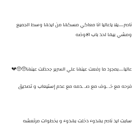
ناصر....يلا ياعاليا انا معاكي مسكها من ايدها وسط الجميع
ومشي بيها لحد باب الاوضه
عاليا....بمجرد ما رفعت عينها علي السرير جحظت عينها🥺🥺💔
فرحه مع خـ ـوف مع صـ ـدمه مع عدم إستيعاب و تصديق
سابت ايد ناصر بهدوء دخلت بهدوء و بخطوات مرتعشه