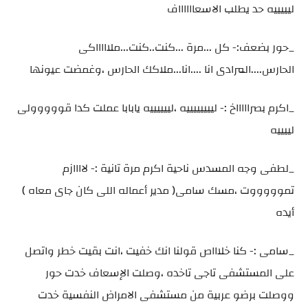
ليييييه حد يطلب الاسعااااااف
_حور بضعف:- كل ...مرة ...كنت..كنت...ملاااااكى
الحارس....المرادى انا ....انا...ملاكك الحارس ،وغمضت عيونها
_اكرم بصراااااخ :- لييييييييه ،لييييييه يابابا عملت كدا قووووولى
لييييه
_لطفى وجه المسدس ناحية اكرم مرة تانية :- لاااازم
تموووووت ،مسك سامى( مدير أعماله اللى كان جاى معاه )
أيده
_سامى :- كنا خلاااص قولنا انك خفيت ،انت بقيت خطر واتصل
على المستشفى تاجى تاخده ،وصلت الإسعاف خدت حور
ووصلت برضو عربية من مستشفى الامراض النفسية خدت