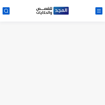
نتينتيجة الثانوية العامة 2025 بالاسم ورقم الجلوس.. الرابط الرسمى للحصول...
رواية حماتي رمت اكلي كاملة