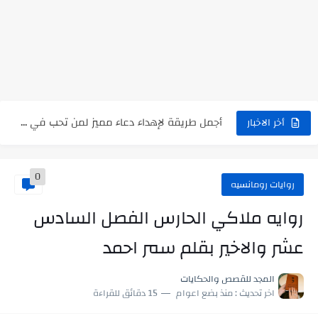
رواية انا مطلقه كامله
رواية رجعت من السفر فجأه كامله
رواية بنتي اللي عندها 8 سنين بعتتلي رسالة على الموبايل...
سر شراب ابني كامله
أجمل طريقة لإهداء دعاء مميز لمن تحب في ثوانٍ
أخر الاخبار
استعلم الآن عن نتيجة الثانوية العامة 2026 برقم الجلوس والاسم
0
في الوقت اللي العالم فيه بيحاول يدور على هويته ،...
روايات رومانسيه
اللعب في سيكولوجية الراجل باسم الدين.. شيوخ التريند وصناعة وعي...
روايه ملاكي الحارس الفصل السادس
عشر والاخير بقلم سمر احمد
المجد للقصص والحكايات
اخر تحديث :
منذ بضع اعوام
15 دقائق للقراءة