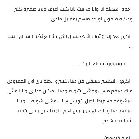
_حور:- سهلة انا وانا ف بيت بابا كنت اعرف ولاد صغيرة كتير
وذكية فنقول لواحد منهم بمقابل مادى
_اكرم بعد إلحاح تمام انا هجيب رجالتى ونطلع نظبط سطح البيت
...
___فووووق سطح البيت___
_اكرم:- التكسير هيبقى من هنا ،كسرو الحتة دى لان المفروض
ملك هتقع منها ،ومشى شويه وهنا المكان مدارى وبابا مش
هيشوفه فهنربط الحبل كويس هنا ...مشى شويه :- وبابا
هيقعد هنا وانا هبلغ حور ،بس اهم حاجة الحبل يبقى شبه
شفاف فاهمين
_تمام فاهمين