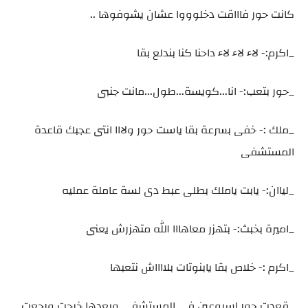
كانت حور فاااقت دخلوووا عشان يشوفوها ..
_اكرم:- لاء لاء لاء داحنا كنا بندلع بقا
_حور بتعب:- انا...كويسة...طول...مانت جنبى
_ملك :- خفى بسرعة بقا ياست حور ولااا انتى عجبك قاعدة
المستشفى
_لياان:- يابت ياملك بطلى عبط دى لسة عاملة عمليه
_اميرة بخبث:- بتهزر معاهااا الله متهزرش يعنى
_اكرم :- خلاص بقا يابنوتات بلااااش نتعبها
_قعدت حور اسبوعين في المستشفى وبعدها خرجت ورجعت