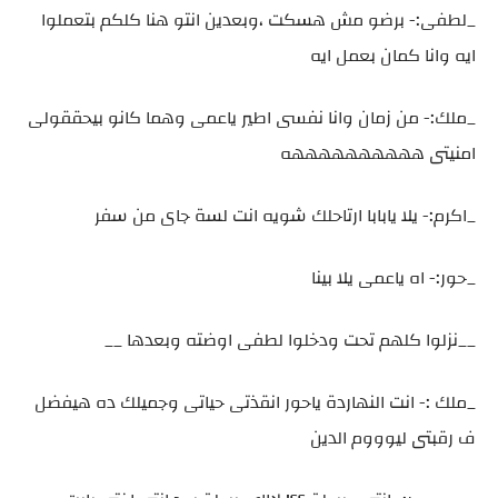
_لطفى:- برضو مش هسكت ،وبعدين انتو هنا كلكم بتعملوا
ايه وانا كمان بعمل ايه
_ملك:- من زمان وانا نفسى اطير ياعمى وهما كانو بيحققولى
امنيتى ههههههههههه
_اكرم:- يلا يابابا ارتاحلك شويه انت لسة جاى من سفر
_حور:- اه ياعمى يلا بينا
__نزلوا كلهم تحت ودخلوا لطفى اوضته وبعدها __
_ملك :- انت النهاردة ياحور انقذتى حياتى وجميلك ده هيفضل
ف رقبتى ليوووم الدين