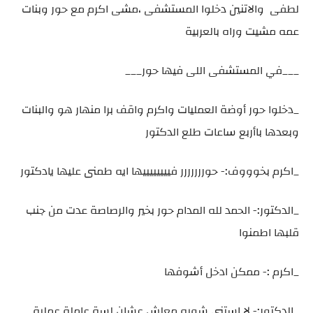
لطفى والاتنين دخلوا المستشفى ،مشى اكرم مع حور وبنات
عمه مشيت وراه بالعربية
___في المستشفى اللى فيها حور___
_دخلوا حور أوضة العمليات واكرم واقف برا منهار هو والبنات
وبعدها باأربع ساعات طلع الدكتور
_اكرم بخوووف:- حوررررررر فييييييييها ايه طمنى عليها يادكتور
_الدكتور:- الحمد لله المدام حور بخير والرصاصة عدت من جنب
قلبها اطمنوا
_اكرم :- ممكن ادخل أشوفها
_الدكتور:- لا استنى شويه معلش عشان لسة عاملة عملية