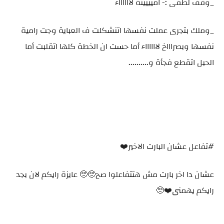
_وقف لطفى :- اميييينة لااااااء
_وملك بتجرى عملت نفسها اتنشكلت ف العباية وجت رامية
نفسها وبصراااخ لااااااء أما حست ان الخطة كلها اتقلبت أما
الحبل اتقطع فجأة و..........
#تفاعل عشان البارت الاخير⁦❤️⁩
عشان دا اخر بارت مش هتتفاعلوا صح🥺🥺 عايزة رايكم لان بجد
رايكم يهمنى⁦❤️⁩🥺