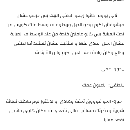
___تانى يووم كانوا رجعوا لطفى البيت بس حرصو عشان
ميشوفش اكرم ربطو الحبل وربطوه ف وسط ملك كويس من
تحت العباية بس كانو عاملين فتحة من عند الوسط ف العباية
عشان الحبل يعدى منها واستخبت عشان تستعد أما لطفى
يطلع وكان واقف عند الحبل اكرم والرجالة بتاعته
_حور:- عمى
_لطفى:- ياعيون عمك
_حور:- الجو فوووق تحفة وهادى والدكتور يوم ماكنت تعبانة
شوية وحضرتك مسافر قالى تقعدى ف مكان هاوى ماتاجى
تقعد معايا