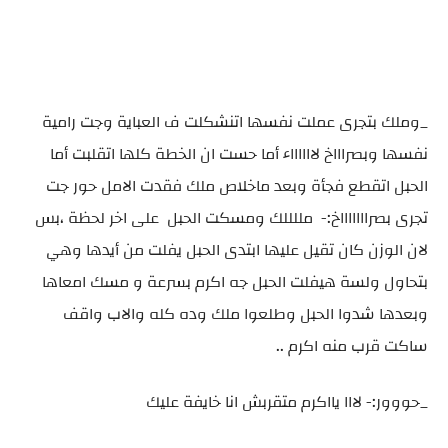
_وملك بتجرى عملت نفسها اتنشكلت ف العباية وجت رامية
نفسها وبصراااخ لااااااء أما حست ان الخطة كلها اتقلبت أما
الحبل اتقطع فجأة وبعد ماخلاص ملك فقدت الامل حور جت
تجرى بصراااااااخ:- مللللك ومسكت الحبل على اخر لحظة ،بس
لان الوزن كان تقيل عليها ابتدى الحبل يفلت من أيدها وهي
بتحاول ولسة هيفلت الحبل جه اكرم بسرعة و مسك امعاها
وبعدها شدوا الحبل وطلعوا ملك وده كله والاب واقف
ساكت قرب منه اكرم ..
_حووور:- لااا يااكرم متقربش انا خايفة عليك