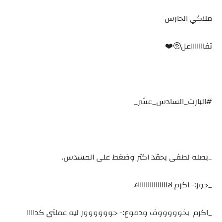
ملاكي الحارس
تفاااااااعل🥺⁦❤️⁩
#البارت_السادس_عشر_
_بصله لطفى بحقد اكتر وضغط على المسدس.
_حور:- اكرم لااااااااااااااااء
_اكرم بخوووووف ودموع:- حوووووور ليه عملتى كداااا