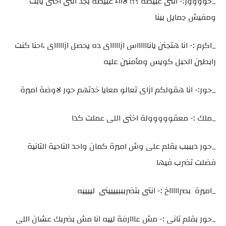
_حوووور:- انتى عبيطة ؟؟! لاااء عبيطة بجد انتى اختى يابت
ومفيش جمايل بينا
_اكرم :- انا هتجنن يانااااااس ازاااااى ده يحصل ازاااااى ،احنا كنت
رابطين الحبل كويس ومأمنين عليه
_حور:- انا هقولكم ازاى تعالو معايا خدتهم حور لاوضة اميرة
_ملك :- معقووووولة اختى اللى عملت كدا
_حور دبببب بقلم على وش اميرة كمان واحد الناحية التانية
فضلت تضرب فيها
_اميرة بصراااااخ :- انتى بتضربببيييينى لييييه
_حور بقلم تانى :- مش عااارفة لييه انا مش بضربك عشان اللى