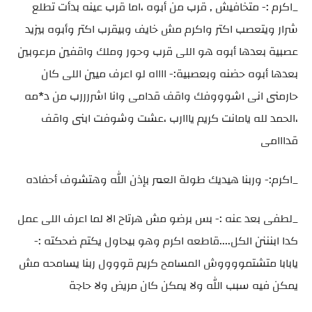
_اكرم :- متخافيش , قرب من أبوه ،اما قرب عينه بدأت تطلع
شرار ويتعصب اكتر واكرم مش خايف وبيقرب اكتر وأبوه بيزيد
عصبية بعدها أبوه هو اللى قرب وحور وملك واقفين مرعوبين
بعدها أبوه حضنه وبعصبية:- ااااه لو اعرف ميين اللى كان
حارمنى انى اشوووفك واقف قدامى وانا اشررررب من د*مه
،الحمد لله يامانت كريم يااارب ،عشت وشوفت ابنى واقف
قدااامى
_اكرم:- وربنا هيديك طولة العمر بإذن الله وهتشوف أحفاده
_لطفى بعد عنه :- بس برضو مش هرتاح الا لما اعرف اللى عمل
كدا ابنننن الكل....قاطعه اكرم وهو بيحاول يكتم ضحكته :-
يابابا متشتمووووش المسامح كريم قووول ربنا يسامحه مش
يمكن فيه سبب الله ولا يمكن كان مريض ولا حاجة