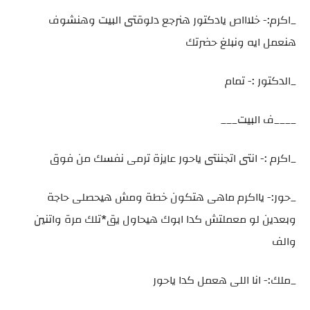
_اكرم:- خلاااص يادكتور هنرجع دلوقتى البيت وهنشوف
هنعمل ايه ونبلغ حضرتك
_الدكتور :- تمام
____ف البيت___
_اكرم :- انتى اتجننتى ياحور عايزة ترمى نفسك من فوق
_حور:- يااكرم ماهى هتكون خطة ومش هيحصلى حاجة
وبعدين لو معملتش كدا ابوك هيحاول يق*تلك مرة واتنين
والف
_ملك:- انا اللى هعمل كدا ياحور