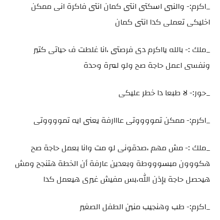
_اكرم:- والنبى اسكتى انتى كمان انتى فاكرة انى ممكن
اخليكى تعملى كدا انتى كمان
_ملك :- بالله يااكرم دى فرصتى ،انا غلطت ف حياتى كتير
ونفسى اعمل حاجة صح ولو لمرة وحدة
_حور:- لا طبعا دا خطر عليكى
_اكرم:- ممكن تمووووتى عااارفة يعنى ايه تمووووتى
_ملك :- مش مهم ،صدقونى لو مت وانا بعمل حاجة صح
هكووون مبسوووطة وبعدين عارفة أن الخطة هتنجح ومش
هيحصل حاجة بإذن الله،بس مفيش غيرى هيعمل كدا
_اكرم:- طب وهنجيب منين الطفل الصغير