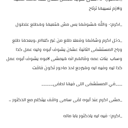
ولازم نسيبها ترتاح
_اكرم:- والله هشوفها بس مش هتعبها وهطلع علطول
_دخل اكرم وشافها وفعلا طلع من غير كلااام ،وبعدها طلع
وراح المستشفى التانية عشان يشوف أبوه وليه عمل كدا
وساب بنات عمه وقالهم انه هيمشى لابوه يشوف أبوه عمل
كدا ليه وفيه ايه وهيرجع لحد ماحور تكون فاقت
___في المستشفى اللى فيها لطفى_____
_مشى اكرم عند أبوه لقى سامى واقف بيتكلم مع الدكتور ..
_اكرم:- فيه ايه يادكتور بابا ماله