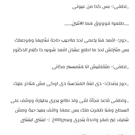
_لطفى:- بس كدا من عيونى
__طلعوا فوووق هما الاتنين___
_حور:- اقعد هنا ياعمى لحد مااجيب حاجة نشربها وهرجعلك
بس متنزلش لحد ما اطلع عشان اقعد شويه دا كلام الدكتور
_لطفى:- متقلقيش انا هتمسمر مكانى
_حور بضحك:- دى لغة الهندسة دى اوكى مش هتاخر عليك
_ولطفى قاعد فجأة لقى ولد طالع يجرى بطيارة ووقف على
السطح وهنا ظهرت ملك بس عمها واقف بعيد حبة ومش
شايف غير ضهر واحدة بتجرى وبصرراااااخ :- ابنننى ابننننى