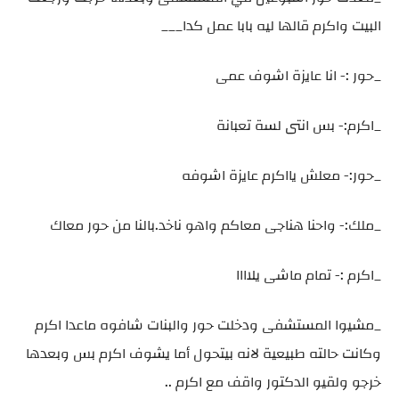
البيت واكرم قالها ليه بابا عمل كدا___
_حور :- انا عايزة اشوف عمى
_اكرم:- بس انتى لسة تعبانة
_حور:- معلش يااكرم عايزة اشوفه
_ملك:- واحنا هناجى معاكم واهو ناخد.بالنا من حور معاك
_اكرم :- تمام ماشى يلاااا
_مشيوا المستشفى ودخلت حور والبنات شافوه ماعدا اكرم
وكانت حالته طبيعية لانه بيتحول أما يشوف اكرم بس وبعدها
خرجو ولقيو الدكتور واقف مع اكرم ..