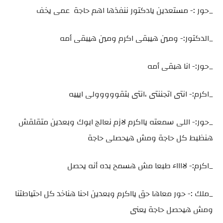
_حور :- مستعدين يادكتور ننفذها اهم حاجة عمى يخف
_الدكتور:- ومين هيبقى اكرم ومين هيبقى أمه
_حور:- انا هبقى أمه
_اكرم:- انتى اتجننتى ،انتى بتقووووولى ايييه
_حور:- اللى سمعته يااكرم لازم نعالج ابوك وبعدين متقلقش
هنظبط كل حاجة ومش هيحصلى حاجة
_اكرم:- لااااء طبعا مش هسمح بده أنه يحصل
_ملك :- حور معاها حق يااكرم وبعدين احنا هناخد كل احتياطتنا
ومش هيحصل حاجة يعنى