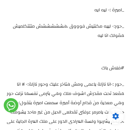
_اميرة :- ليه ايه
_حور:- لييه مكنتيش فوووق ،هشششششش متتتكلميش
هقولك انا ليه
#فلاش باك
_حور :-انا نازلة ياعمى ومش هتاخر عليك وحور نازلة:- لا انا
هقعد تحت مقدرش اشوف ملك وهي بترمى نفسها نزلت حور
وهي معدية من قدام أوضة أميرة سمعت اميرة بتقول:-
جدعة يابت يامرمر عرفتى تقطعى الحبل من غير ماحد يشوفك
،خليهم يشربوا ولسة المرادى الدور على ملك المرة الجاية على