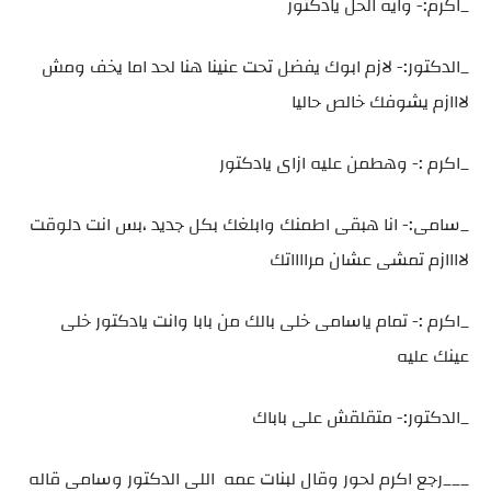
_اكرم:- وايه الحل يادكتور
_الدكتور:- لازم ابوك يفضل تحت عنينا هنا لحد اما يخف ومش
لااازم يشوفك خالص حاليا
_اكرم :- وهطمن عليه ازاى يادكتور
_سامى:- انا هبقى اطمنك وابلغك بكل جديد ،بس انت دلوقت
لاااازم تمشى عشان مرااااتك
_اكرم :- تمام ياسامى خلى بالك من بابا وانت يادكتور خلى
عينك عليه
_الدكتور:- متقلقش على باباك
___رجع اكرم لحور وقال لبنات عمه اللى الدكتور وسامى قاله