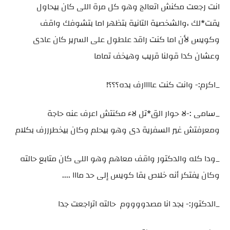
انت رجعت مكنش اتعالج وهو كل مرة اللى كان بيحاول
يقت*لك ،والشخصية التانية بتظهر اما بتشوفك واقف
وكويس لأن اما كنت راقد علطول على السرير كان عادى
وعشان كدا قولنا قريب وهيخف تماما
_اكرم:- وانت كنت عاااارف بده؟؟؟!
_سامى :-لا حوار الق*تل لاء مكنتش اعرف عنه حاجة
ومعرفتش غير السفرية دى وهو بيحلم وكان بيخطرررف بكلام
_ودا كله والدكتور واقف معاهم وهو اللى كان متابع حالته
وكان يفتكر أنه خلاص بقا كويس إلى حد مااا ....
_الدكتور:- بجد انا مصدووووم حالته اتراجعت جدا