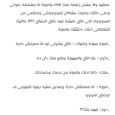
عملتيه ولا عشان زعلانة منك لااااء يااميرة انا مشفقة عليكى
وعلى حالتك بضربك عشاااان تفووووقى وتطلعى من
السووواد اللى انتى عايشة فيه ,انتى اتجننتى ؟؟!!! عااايزة
تقتللللللى اختك ،اختتتتك يااميرة
_اميرة بعياط وارتباك :- انتى بتقولى ايه انا معرفش حاجة
_اكرم :- بقا انتى ياامييييرة يطلع منك كل ده
_ملك:- داانا اختك يااميرة من لحمك ودمككك
_اميرة :- انا معملتش حاجة وبعدين منتوا جيتوا لقيتونى ف
اوضتى اهووو
_حور:- ليييه بقا؟؟!