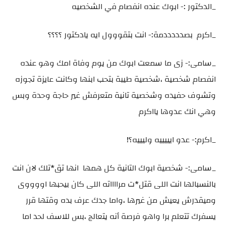
_الدكتور :- ابوك عنده انفصام في الشخصيه
_اكرم بصدددددمة:- انت بتقووول ايه يادكتور ؟؟؟؟
_سامى:- زى ما سمعت ابوك من يوم وفاة امك وهو عنده
انفصام شخصية ،شخصية طيبة بتحب ابنها وكانت عايزة تجوزه
وتشوف حفيده وشخصية تانية متعرفش غير حاجة وحدة وبس
وهي انك عدوها يااكرم
_اكرم:- عدو ايييييه وليييه؟!
_سامى:- شخصية ابوك التانية كل همها انها تق*تلك لان انت
بالنسبالها انت اللى قتل*ت مرااااته اللى كان بيحبها اووووى
وميقدرش يعيش من غيرها ،واما جدك عرف بده وقتها قرر
يسفرك تتعلم برا واهو فرصة أنه يتعالج ،بس للاسف لحد اما