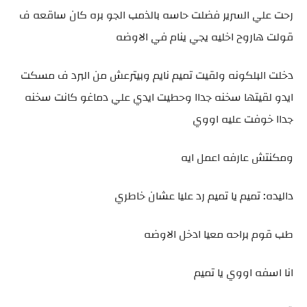
رحت علي السرير فضلت حاسه بالذمب الجو بره كان ساقعه ف
قولت هاروح اخليه يجي ينام في الاوضه
دخلت البلكونه ولقيت تميم نايم وبيترعش من البرد ف مسكت
ايدو لقيتها سخنه جداا وحطيت ايدي علي دماغو كانت سخنه
جداا خوفت عليه اووي
ومكنتش عارفه اعمل ايه
داليده: تميم يا تميم رد عليا عشان خاطري
طب قوم براحه معيا ادخل الاوضه
انا اسفه اووي يا تميم