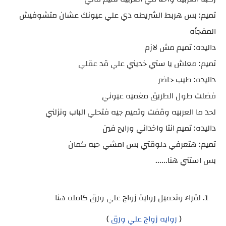
تميم: بس هربط الشريطه دي علي عيونك عشان متشوفيش
المفجأه
داليده: تميم مش لازم
تميم: معلش يا ستي خديني علي قد عقلي
داليده: طيب حاضر
فضلت طول الطريق مغميه عيوني
لحد ما العربيه وقفت وتميم جيه فتحلي الباب ونزلني
داليده: تميم انتا واخداني ورايح فين
تميم: هتعرفي دلوقتي بس امشي حبه كمان
بس استني هنا......
لقراء وتحميل رواية زواج علي ورق كامله هنا
(
روايه زواج علي ورق
)