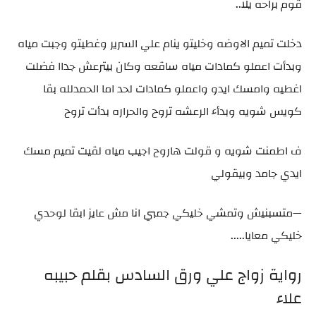
قوم براحه يلا..
دخلت تميم الاوضه وخليتو ينام علي السرير وغطيتو وجبت مياه
وبدأت اعملو كمادات مياه ساقعه وكان بيترعش جداا فضلت
اغطيه وامسك ايدو واعملو كمادات لحد اما الحمدلله بقا
كويس شويه وبدأء الرعشه تروح والحراره بدأت تروح
ف اطمنت شويه و قولت هاروح اجيب مياه لقيت تميم مسك
ايدي جامد وبيقولي
—متسبنيش وتمشي خليكي جمبي انا مش عايز ابقا لوحدي
خليكي معايا.....
رواية زواج علي ورق السادس بقلم حبيبه
علاء