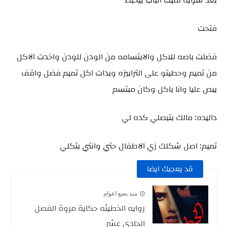
بعد شويه لقيت الباب بيخبط
فتحت
فضلت باصه للاكل والابتسامه من الودن للودن واخدت الاكل
من تميم وحطيتو على الترابيزه وبدات اكل تميم فضل واقف
يبص عليا وانا باكل وكان مبتسم
داليده: مالك بتبصلي كده لي
تميم: اصل شكلك زي الاطفال حتي وانتي بتكلي
قد يعجبك ايضا
منذ بضع اعوام
روايه الخطيئه حكاية مروة الفصل
الحادي عشر