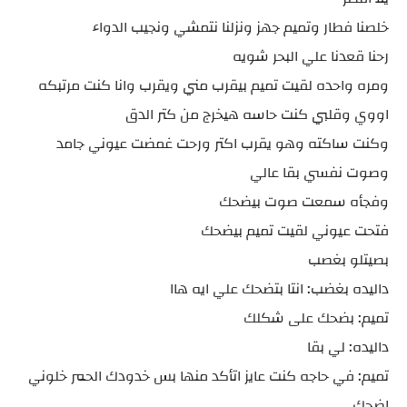
خلصنا فطار وتميم جهز ونزلنا نتمشي ونجيب الدواء
رحنا قعدنا علي البحر شويه
ومره واحده لقيت تميم بيقرب مني ويقرب وانا كنت مرتبكه
اووي وقلبي كنت حاسه هيخرج من كتر الدق
وكنت ساكته وهو يقرب اكتر ورحت غمضت عيوني جامد
وصوت نفسي بقا عالي
وفجأه سمعت صوت بيضحك
فتحت عيوني لقيت تميم بيضحك
بصيتلو بغصب
داليده بغضب: انتا بتضحك علي ايه هاا
تميم: بضحك على شكلك
داليده: لي بقا
تمیم: في حاجه كنت عايز اتأكد منها بس خدودك الحمر خلوني
اضحك