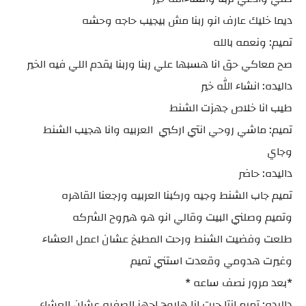
ديما خليك عارف انو ربنا مش بيجيب حاجه وحشه
تميم: ونعمه بالله
صح معاكي حق انا هسبها علي ربنا وربنا يقدم اللي فيه الخير
داليده: انشاء الله خير
طيب انا خلاص جهزت الشنط
تميم: ماشي روحي انتي اركبي العربيه وانا هجيب الشنط
وجاي
داليده: حاضر
تميم جاب الشنط وجيه وركبنا العربيه ورجعنا القاهره
وتميم وصلني البيت وقالي انو هو هيروح الشركه
طلعت وفضيت الشنط ورحت المطبخ عشان اعمل العشاء
وغيرت هدومي وقعدت استني تميم
*بعد مرور نصف ساعه *
داليده: تميم انتا جيت انا هاروح اجهز الصفره عشان العشاء