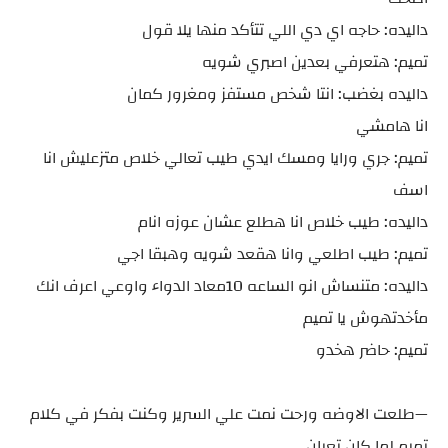
دالیده: حاجه اي دي اللي تتأكد منها يلا قول
تمیم: هتعرفي بعدين اصبري شويه
داليده بغضب: انتا شخص مستفز ومغرور كمان
انا هامشي
تميم: جري ورايا ومسك ايدي طيب تعالي خلاص متزعليش انا
اسف
داليده: طيب خلاص انا هطلع عشان عوزه انام
تميم: طيب اطلعي وانا هقعد شويه وهبقا اجي
داليده: متنساش انو الساعه 10معاد الدواء واوعي اعرف انك
مأخدتهوش يا تميم
تميم: حاضر هخدو
—طلعت الاوضه ورحت نمت علي السرير وكنت بفكر في كلام
تميم لما كان تعبان