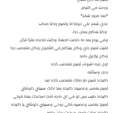
ورحت في النوم.
*بعد مرور شهر*
عدي شهر علي جوزنا انا وتميم وكنا صحاب
وكنا بنحترم بعض جدا.
وفي يوم بعد ما خلصت الصلاة وكنت قاعده بقرأ قرأن
لقيت تميم جاي وكان بيتكلم في التلفون وكان متعصب جدا
وكان بيزعق جامد
اول مره اشوف تميم متعصب كده
رحت وسألته
داليده: تميم خير مالك متعصب كده ليه
تميم بغصب وعصبيه: داليده بعد اذنك سبيني دلوقتي
داليده: طيب بس لو في اي حاجه اقدر اساعدك بيها قولي
تميم: بغضب وعصبيه قالي روحي وسبيني دلوقتي يا داليده
داليده: ميلت راسي و رديت بحزن حاضر