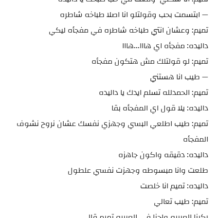
— ابتسمت بحب وقولتلو انا اصلا طباخه شاطره
تميم: وعشان انتي طباخه شاطره في مفجأه ليكي
داليده: مفجأه اي هااا...هااا
تميم: لو قولتلك مش هتكون مفجأه
— طيب انا هستني
تميم: الحمدلله تسلم ايدك يا داليده
داليده: يلا قول اي المفجأه بقا
تميم: طيب اطلعي البسي وجهزي نفسك عشان نروح نشوف
المفجأه
داليده: دقيقه واكون جاهزه
طلعت وانا مبسوطه وجهزت نفسي علطول
داليده: تميم انا خلصت
تميم: طيب تعالي
ركبنا العربيه واحنا في العربيه تميم قالي