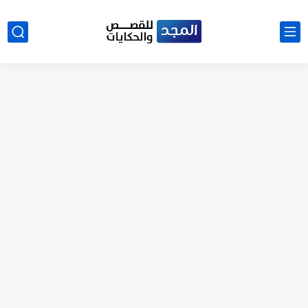
نتينتيجة الثانوية العامة 2025 بالاسم ورقم الجلوس.. الرابط الرسمى للحصول...