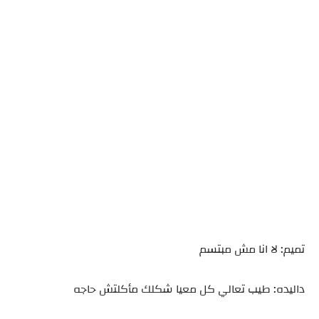
تميم: لا انا مش مبتسم
داليده: طيب تعالي كل معيا شكلك مأكلتش حاجه