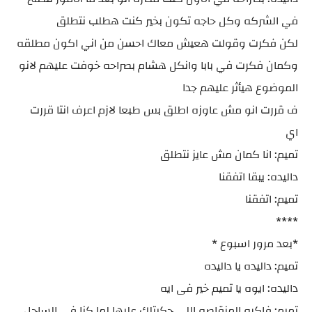
في الشركه وكل حاجه تكون بخير كنت هطلب نتطلق
لكن فكرت وقولت هعيش معاك احسن من اني اكون مطلقه
وكمان فكرت في بابا وانكل هشام بصراحه خوفت عليهم لانو
الموضوع هيأثر عليهم جدا
ف قررت انو مش عاوزه اطلق بس طبعا لازم اعرف انتا قررت
اي
تميم: انا كمان مش عايز نتطلق
داليده: يبقا اتفقنا
تميم: اتفقنا
****
*بعد مرور اسبوع *
تميم: داليده يا داليده
داليده: ايوه يا تميم خير فى ايه
تميم: فاكره المنقاصه اللي حكيتلك عليها لما كنا في الساحل