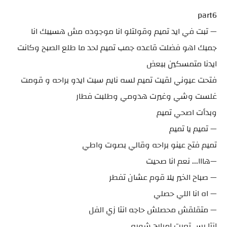
part6
— تبت في ايد تميم وقولتلو انا موجوده مش هسيبك انا
جمبك اهو فضلت قاعده جمب تميم لحد ما طلع الصبح وكانت
ايدنا متمسكين ببعض
فتحت عيوني لقيت تميم لسه نايم سبت ايدو براحه و قومت
غلست وشي وغيرت هدومي وطلبت فطار
وبدأت اصحي تميم
— تميم يا تميم
تميم فتح عينو براحه وقالي بصوت واطي
—هااا... نعم انا صحيت
— صباح الخير يلا قوم عشان تفطر
— اه انا اللي حصلي
— متقلقش محصلش حاجه انتا زي الفل
انتا بس تعبت امبارح شويه