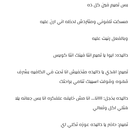
بس تميم فين كل ده
مسكت تلفوني ومتتردش لحظه اني ارن عليه
وبالفعل رنيت عليه
داليده: ايوا يا تميم انتا فينك انتا كويس
تميم: اهدي يا داليده متخفيش انا تحت في الكافيه بشرف
قهوه وقولت اسيبك تنامي براحتك
داليده بخجل: اااانا... انا مش خايفه علفكره انا بس جعانه يلا
هتلي اكل وتعالي
تميم: حاضر يا داليده عوزه تكلي اي