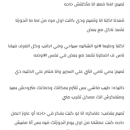
تميم: اهاا فعلا انا مأكلتش حاجه
قعدنا اكلنا انا وتميم ودي كانت اول مره من لما ما اتجوزنا
نقعد ناكل مع بعض
اكلنا وطبعا لانو الشاليه سياحي وفي اجانب وكل الغرف فيها
ناس ف اضطرنا نقعد مع بعض في نفس الاوضه
تميم: بصي نامي انتي علي السرير وانا هنام علي الكنبه دي
داليده: طيب ماشي بس تلتزم بمكانك ودماغك متروحش بعيد
ومتفكرش انك ممكن تقرب مني
تميم بغضب: علفكره انا لو كنت بفكر في حاجه أو عاوز اعمل
حاجه كنت عملتها من اول يوم اتجوزتك فيه بس أنا مفيش