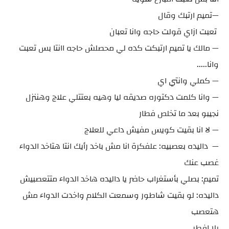
—تميم ارتبك وقال
تعبت ازاي قولت حاجه وانا تعبان
— مالك يا تميم ارتبكت كده لي محصلش حاجه اانتا بس تعبت
وانا.....
— كملي وانتي اي
— وانا كلمت دكتوره صديقه ليا وهيه بعتتلي علاج وهننزل
نجيبو بعد ما تخلص فطار
— لا انا بقيت كويس مفيش داعي للعلاج
— داليده بعصبيه: علفكرة انا مش باخد رأيك انتا هتاخد الدواء
غصب عنك
تميم: بصلي بأستغراب حاضر يا داليده هاخد الدواء متتعصبيش
داليده: لو بقيت شاطور وسمعت الكلام واخدت الدواء مش
هتعصب
يلا افطر