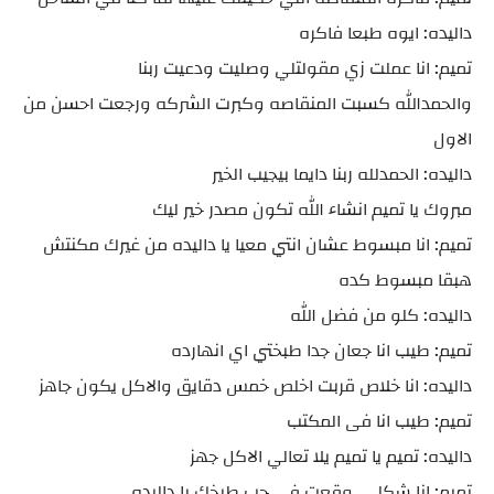
داليده: ايوه طبعا فاكره
تميم: انا عملت زي مقولتلي وصليت ودعيت ربنا
والحمدالله كسبت المنقاصه وكبرت الشركه ورجعت احسن من
الاول
داليده: الحمدلله ربنا دايما بيجيب الخير
مبروك يا تميم انشاء الله تكون مصدر خير ليك
تميم: انا مبسوط عشان انتي معيا يا داليده من غيرك مكنتش
هبقا مبسوط كده
داليده: كلو من فضل الله
تميم: طيب انا جعان جدا طبختي اي انهارده
داليده: انا خلاص قربت اخلص خمس دقايق والاكل يكون جاهز
تميم: طيب انا فى المكتب
داليده: تميم يا تميم يلا تعالي الاكل جهز
تميم: انا شكلي وقعت في حب طبخك يا داليده