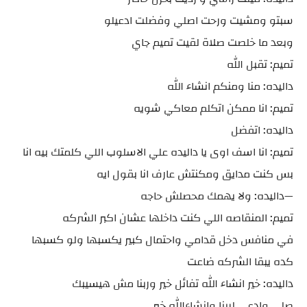
سبتو ومشيت ورحت اصلي وفضلت ادعيلو
وبعد ما خلصت صلاة لقيت تميم جاي
تميم: تقبل الله
داليده: منا ومنكم انشاء الله
تميم: انا ممكن اتكلم معاكي شويه
داليده: اتفضل
تميم: انا اسف اوى يا داليده علي الاسلوب اللي كلمتك بيه انا
بس كنت مدايق ومكنتش عارف انا بقول ايه
—داليده: ولا يهمك محصلش حاجه
تميم: المنقاصه اللي كنت داخلها عشان اكبر الشركه
في منافس دخل قدامي واحتمال كبير يكسبها ولو كسبها
كده يبقا الشركه ضاعت
داليده: خير انشاء الله تفائل خير وربنا مش هيسيبك
صلي وادعي لربنا وانشاءالله خير