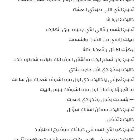
تميم: انتي اللي طبختي العشاء
داليده: ايوا انا
تميم: ابتسم وقالي انتي جميله اوى انهارده
ميلت راسي من الخجل وابتسمت
جهزت الاكل وقعدنا اكلنا
تميم: واو تسلم ايدك مكنتش اعرف انك طباخه شاطره كده
داليده بفخر: دي اقل حاجه عندي
تميم: تعرفي يا داليده دي اول مره اشوف شعرك من ساعت
ما اتجوزنا وكمان اول مره اشوفك بلبس البيت
—ابتسمت بخجل وخدودي احمرت
تميم: داليده ممكن اسألك سؤال
داليده: تفضل
تميم: هو انتي لسه في دماغك موضوع الطلاق؟
داليده: بصراحه في الاول كنت مصره انو بعد ما الامور تتصلح