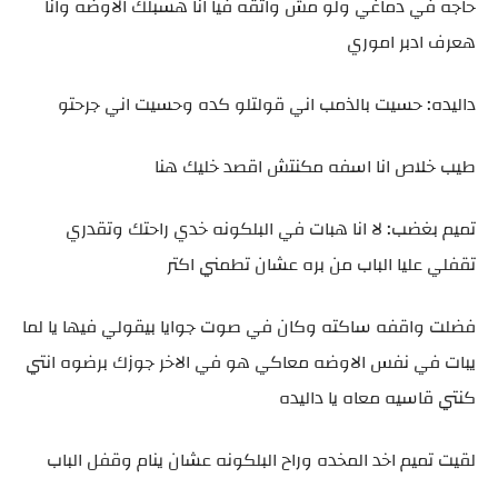
حاجه في دماغي ولو مش واثقه فيا انا هسبلك الاوضه وانا
هعرف ادبر اموري
داليده: حسيت بالذمب اني قولتلو كده وحسيت اني جرحتو
طيب خلاص انا اسفه مكنتش اقصد خليك هنا
تميم بغضب: لا انا هبات في البلكونه خدي راحتك وتقدري
تقفلي عليا الباب من بره عشان تطمني اكتر
فضلت واقفه ساكته وكان في صوت جوايا بيقولي فيها يا لما
يبات في نفس الاوضه معاكي هو في الاخر جوزك برضوه انتي
كنتي قاسيه معاه يا داليده
لقيت تميم اخد المخده وراح البلكونه عشان ينام وقفل الباب