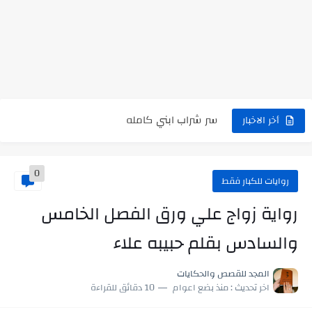
رواية حماتي رمت اكلي كاملة
رواية انا مطلقه كامله
رواية رجعت من السفر فجأه كامله
رواية بنتي اللي عندها 8 سنين بعتتلي رسالة على الموبايل...
سر شراب ابني كامله
أخر الاخبار
أجمل طريقة لإهداء دعاء مميز لمن تحب في ثوانٍ
0
استعلم الآن عن نتيجة الثانوية العامة 2026 برقم الجلوس والاسم
روايات للكبار فقط
في الوقت اللي العالم فيه بيحاول يدور على هويته ،...
رواية زواج علي ورق الفصل الخامس
اللعب في سيكولوجية الراجل باسم الدين.. شيوخ التريند وصناعة وعي...
والسادس بقلم حبيبه علاء
المجد للقصص والحكايات
اخر تحديث :
منذ بضع اعوام
10 دقائق للقراءة