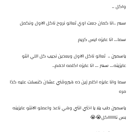
واكل ..
سمر ..انا كمان جعت اوي تعالو نروح ناكل الاول ونكمل
سما... انا عايزه ايس كريم
ياسمين .. تعالو ناكل الاول وبعدين نجيب كل اللي انتو
عايزينه... سمر ... انا عايزه اكلمه ادهم..
سما وانا عايزه اكلم زين ده هيروقني عشان كنسلت عليه كذا
مره
ياسمين طب يلا يا اختي انتي وهي ناعد واعملو الانتو عايزينه
بس ناااااااكل😭😭