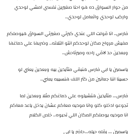
من حوار السواق ده هو احنا صغيرين نفسي امشي لوحدي
واركب لوحدي واتعامل لوحدي..
فارس.. انا قولت اللي عندي كبرتي صغيرتي السواق هيوصلكم
مفيش مرواح مكان لوحدكم انتو التلاته.. وضربها علي دماغها
وبعدين حد لاقي راحه وميرتاحش..
ياسمين يا ابي فارس هنبقي متأيدين بيه وبعدين يعني لو
حسينا اننا جعانين من كتر اللف هنسيبه يعني..
فارس... متأيدين هتشيلوه علي دماغكم مثلا وبعدين لما
تجوعو ادخلو كلو وانا موديه معاكم عشان يدخل ياعد معاكم
انا موديه يوصلكم المكان اللي تحبوه.. خلص الكلام
ياسمين ... بقله حيله...حاضر يا ابي