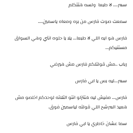
سمر.... لا طبعا ولسه هتتكلم
سمعت صوت فارس من بره ومعاه ياسمين....
فارس هو ايه اللي لا طبعا... يلا يا حلوه انتي وهي السواق
مستنيكم...
رباب ..مش قولتلكم فارس مش هيرضي
سمر...ليه بس يا ابي فارس
فارس... مفيش ليه هتنزلو انتو التلاته لوحدكم اخلصو مش
هعيد المرشح اللي قولته لياسمين فوق.
سما عشان خاطري يا ابي فارس