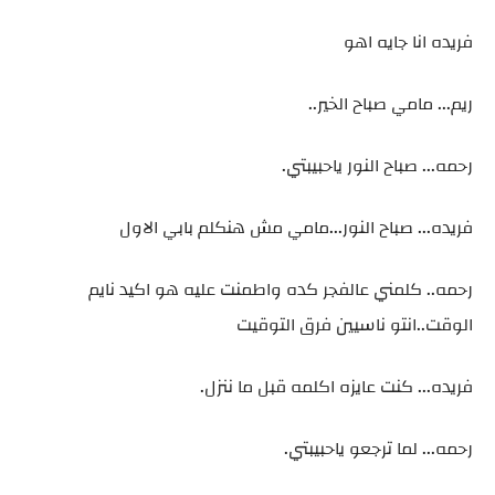
فريده انا جايه اهو
ريم... مامي صباح الخير..
رحمه... صباح النور ياحبيبتي.
فريده... صباح النور...مامي مش هنكلم بابي الاول
رحمه.. كلمني عالفجر كده واطمنت عليه هو اكيد نايم
الوقت..انتو ناسيين فرق التوقيت
فريده... كنت عايزه اكلمه قبل ما ننزل.
رحمه... لما ترجعو ياحبيبتي.