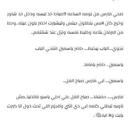
صحي فارس من نومه الساعه 9صباحا خد لبسه ودخل خد شاور
وخرج كان لابس بنطلون جينس وتيشيرت اخضر بلون عينه..وحط
من البرفان بتاعه وظبط نفسه ونزل عند شقتهم..
نجوي...الباب بيخبط... حاضر ياسمين افتحي الباب
ياسمين . حاضر ياماما.
ياسمين... ابي فارس صباح الفل..
فارس.... حضنها... صباح الفل علي احلي ياسو فالدنيا..مش
ناويه تبطلي كلمه ابي دي انتي والجزم اللي تحت دول انا كبرت
يابت ولا ايه.🤔 .