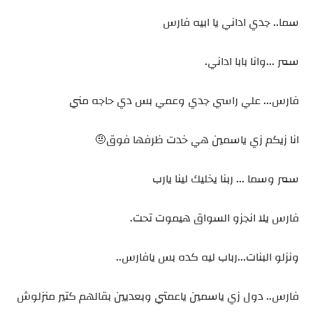
سما.. جدي اداني يا ابيه فارس
سمر ...وانا بابا اداني.
فارس... علي راسي جدي وعمي بس دي حاجه مني
انا زيكم زي ياسمين هي خدت ظرفها فوق🤨
سمر وسما ... ربنا يخليك لينا يارب
فارس يلا انجزو السواق هيموت تحت.
ونزلو البنات...رباب ليه كده بس يافارس..
فارس.. دول زي ياسمين ياعمتي وبعديين بقالهم كتير منزلوش