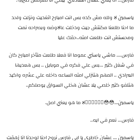
فارس... اه يعني عشان استأذنتي يبقي انا معرفش صح🤔.
ياسمين لا ولله مش كده بس انت امبارح اتغديت ونزلت ولحد
ما احنا طلعنا مكنتش جيت ودخلت عالاوضه وبصراحه نمت
ومحستش انت طلعت امته..حقك عليا
فارس.... ماشي ياستي عموما انا فعلا طلعت متأخر امبارح كان
في شغل كتير ...بس علي فكره في موبايل .. بس هعديها
المرادي .. المهم هتنزلي امته الساعه داخله علي عشره واكيد
هتلفو كتير خلصي يلا عشان هخلي السواق يوصلكم..
ياسمين...😳😳⁦🙆‍♀️⁩⁦🙆‍♀️⁩⁦🙆‍♀️⁩لا ما هو يعني اصل.
فارس... نعم في ايه..
ياسمين ... عشان خاطري يا ابي فارس نروح احنا لوحدنا انا زهقت