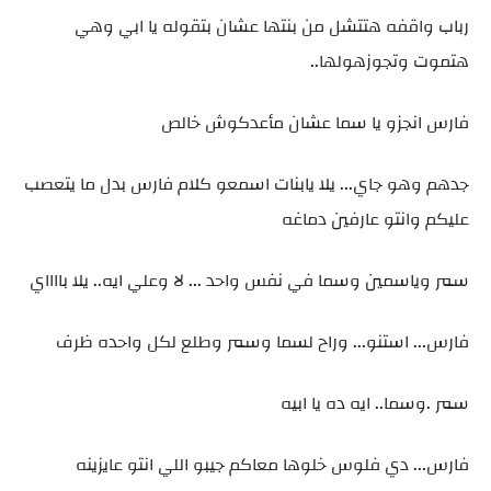
رباب واقفه هتتشل من بنتها عشان بتقوله يا ابي وهي
هتموت وتجوزهولها..
فارس انجزو يا سما عشان مأعدكوش خالص
جدهم وهو جاي... يلا يابنات اسمعو كلام فارس بدل ما يتعصب
عليكم وانتو عارفين دماغه
سمر وياسمين وسما في نفس واحد ... لا وعلي ايه.. يلا بااااي
فارس... استنو... وراح لسما وسمر وطلع لكل واحده ظرف
سمر .وسما.. ايه ده يا ابيه
فارس... دي فلوس خلوها معاكم جيبو اللي انتو عايزينه