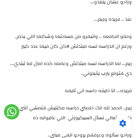
وراحو عشان يتغدو...
عند .. فريده وريم...
وصلو الجامعه .. وانبهرو من مساحتها وشكلها اللي يخض
ورغم ان الدراسه لسه مبتدتش لاكن كان فيها عدد كبير
ريم... لما الدراسه لسه مبتدتش وعامله كده امال لما تبتدي...
دي هتولع يارب يقبلوني..
فريده... انا خايفه حاسه اني تايهه
ريم.. الحمد لله انك خلصتي دراسه مكنتيش هتمشي انتي هنا
خالص.. تعالي نسأل السيكيورتي اللي عالبوابه ده
وراحو سألوه وعرفهم يروحو انهي مبني..