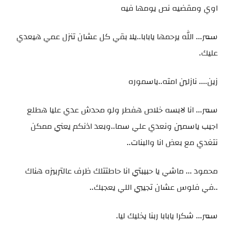
اوي ومقضيه نص يومها فيه
سمر... الله يرحمها يابابا..يلا بقي كل عشان تنزل عمي هيعدي
عليك.
زين.... نازلين امته..ياسموره
سمر... انا لابسه خلاص هفطر ولو محدش عدي عليا هطلع
اجيب ياسمين ونعدي علي سما..وبعد اذنكم يعني ممكن
نتغدي مع بعض انا والبنات..
محمود ... ماشي يا حبيبتي انا حاطتتلك ظرف عالتربيزه هناك
..في فلوس عشان تجيبي اللي يعجبك..
سمر... شكرا يابابا ربنا يخليك ليا.