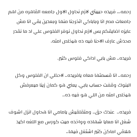
رحمه... فريده حبيبتي لازم نحاول الاول جامعه القاهره من اهم
جامعات مصر انا وباباكي اتخرجنا منها وبعدين بقي انا مش
عايزه اضايقكم بس لازم نحاول نوفر الفلوس علي اد ما نقدر
محدش عارف الاحنا فيه ده هيخلص امته.
فريده.. مش بابي اداكي فلوس كتير.
رحمه.. انا قسمتها معاه يافريده.. لاحظي ان الفلوس وكل
البنوك وقفت حساب بابي. يعني هو كمان زينا ميعرفش
هيخلص امته من اللي هو فيه ده..
فريده.. عندك حق.. ومتقلقيش يامامي انا هحاول انزل اشوف
شغل انا معايا شهاده وواخده ميت كورس مع اللغه اكيد
هلاقي اماكن كتير اشتغل فيها..