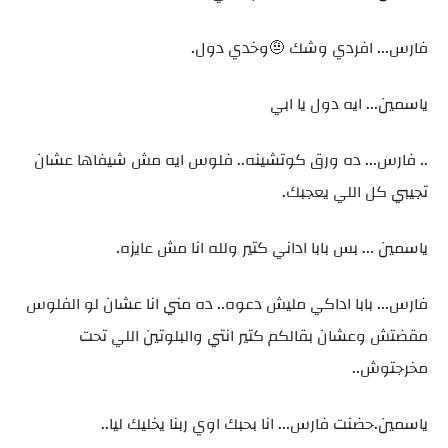
فارس... افردي وشك 🤨وخدي دول.
ياسمين... ايه دول يا ابي
.. فارس... ده ورق كوتشينه.. فلوس ايه مش شيفاها عشان
تجيبي كل اللي يعجبك.
ياسمين ... بس بابا اداني كتير ولله انا مش عايزه.
فارس... بابا اداكي مليش دعوه.. ده مني انا عشان لو الفلوس
مقضتش وعشان بقالكم كتير انتي والبلوتين اللي تحت
مخرجتوش..
ياسمين.حضنت فارس... انا بحبك اوي ربنا يخليك ليا..