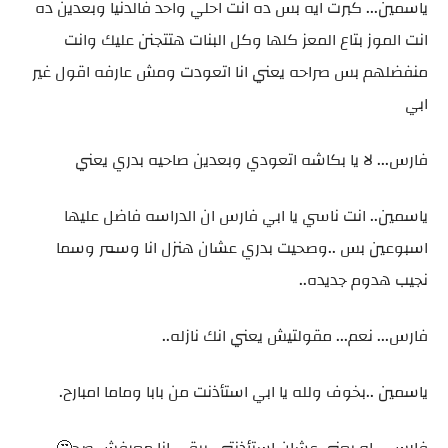
ياسمين... كبرت ايه بس ده انت احلي واحد فالدنيا وبعدين ده
انت الموز بتاع المعز كلها وكل البنات هتتجنن عليك وانت
منفضلهم بس صراحه يعني انا اتعودت ومش عارفه اقول غير
ابي
فارس... لا يا بكاشه اتعودي وبعدين صاحيه بدري يعني
ياسمين.. انت ناسي يا ابي فارس ان الدراسه فاضل عليها
اسبوعين بس ..وصحيت بدري عشان هنزل انا وسمر وسما
نجيب هدوم جديده..
فارس... نعم... مقولتيش يعني انك نازله..
ياسمين ..بخوف ولله يا ابي استأذنت من بابا وماما امبارح.