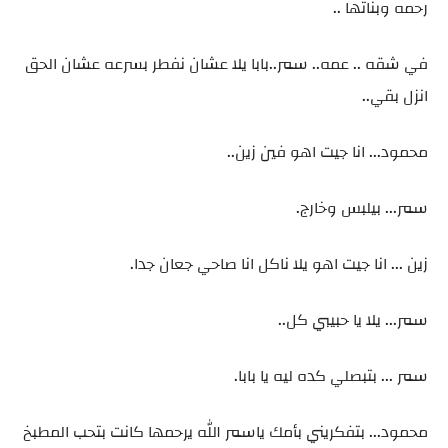
رحمه وبناتها ..
في شقه .. عمه.. سمر..بابا يلا عشان نفطر بسرعه عشان الحق
انزل بقي..
محمود... انا جيت اهو فين زين..
سمر... بيلبس وخارج.
زين ... انا جيت اهو يلا ناكل انا صاحي جعان جدا.
سمر... يلا يا حبيبي كل..
سمر ... بتبصلي كده ليه يا بابا.
محمود... بتفكريني بأمك ياسمر الله يرحمها كانت بتحب المطبخ