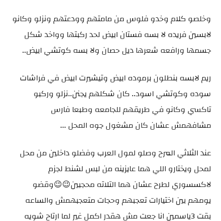
وخلصو كلام وخدو فلوس من مامتهم وودعتهم ونزلو وكانو
لابسين فريده لا بسه فستان ابيض لحد ركبتها وواخد شكل
جسمها ورافعه شعرها ديل حصان ولا بسه كوتشي ابيض..
ريم لابسه بنطلون برموده ابيض وتيشيرت ابيض في فراشات
سوده وكوتشي اسود.. كان شكلهم يجنن..نزلو وركبو
تاكسي وكانو في طريقهم للجامعه وطبعا فارس
مشافهمش عشان كان مشغول جوه المحل ...
عند الثلاثي المرح وصلو لمول العرب وفضلو داخلين من محل
لمحل ويختارو اللي هما عايزينه من لبس لشنط لجزم
لاكسسوري لطرح عشان هما التلاته محجبين😉😉وقضو
يومهم بين اختيارات تعجبهم وحجات متعجبهمش والساعه
بقت 3ياسمين انا جعت مش هقدر اكمل غير لما ارتاح شويه