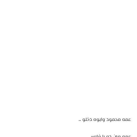
عمه محمود وابوه دخلو ..
عمه مين ده يا فارس...