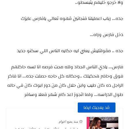
ولا خرجو خليهم يتبسطو..
جده... رباب اعمليلنا فنجانين قهوه تعالي يافارس عايزك
دخل فارس وراه...
جده .. مقولتليش يعني ايه حكايه الناس اللي سكنو جديد
فارس... يادي الناس الجداد ولله مجت فرصه انا لسه حاكلهم
فوق وحاضر هحكيلك ..وحكاله كل حاجه حصلت جده... انا فاكر
الراجل ده كان طيب وابن حلال كان من دور ابوك كان في حاله
طول الدراسه... ولما اتجوز اعد كام شهر فعلا وسافر
قد يعجبك ايضا
منذ بضع اعوام