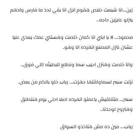
زين...انا شبعت خلاص هقوم انزل انا بقي لحد ما فارس وادهم
ينزلو عايزين حاجه..
محمود... لا يا ابني انا كمان خلصت وهستني عمك يعدي عليا
عشان ننزل المصنع انهرده انا وهو.
وانا خلصت وهنزل اجيب سما ونطلع للبطيئه اللي فوق..
نزلت سمر لسماولقتها جهزت... رباب خلو بالكم من بعض.
سمر... متقلقيش ياعمتو انهرده اصلا احلي يوم هننطلق
وهنروح لوحدنا..
رباب... مين ده مش هتاخدو السواق