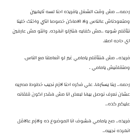
رحمه... مش وقت الشغل يافريده احنا لسه تايهيين
ومتعودناش عالناس ولا الاماكن خصوصا انتي واختك خلينا
نتأقلم شويه ..مش كفايه هتنزلو انهرده. وانتو مش عارفين
اي حاجه اصلا.
فريده.. مش هنتأقلم يامامي غير لو اتعاملنا مع الناس.
ومتقلقيش يامامي .
رحمه.. ربنا يسترها. علي فكره احنا لازم نجيب خطوط مصريه
عشان نعرف نوصل بيها لبعض انا مش هقدر اكون قلقانه
عليكم كده..
فريده.. صح يامامي هشوف انا الموضوع ده ولازم عالاقل
انهرده نجيبه..