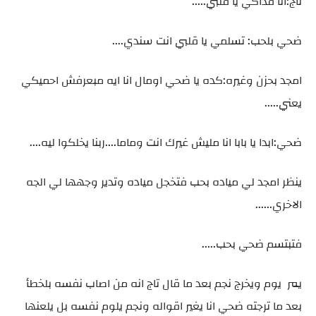
تاج:انا فداكي يا قلبي.....
ضحي بلحب: تسلمي يا قلبي انت سندي....
امجد بحزن وغيره:كده يا ضحي اومال انا ايه مبعرفش احميكي
يعني.....
ضحي:ابدا يا بابا انا مليش غيرك انت وماما....ربنا يخلكوا ليه....
ينظر امجد لي مياده بحب فتخجل مياده وتدير وجهها لي الجه
الاخري......
فتبتسم ضحي بحب.....
يمر يوم ويخرج نجم بعد ما قال تاج انه من اصاب نفسه بلخطأ
بعد ما ترجته ضحي انا يغير اقواله ونجم يلوم نفسه بل يلعنها