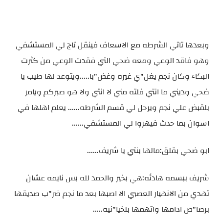
وبعدها تاتي الشرطه مع الاسعاف فينقل تاج لي المستشفي
وهو فاقد الوعي ومعه ضحي التي فقدت الوعي من كثرت
البكاء وكان نجم يغل"ي غيره وغض"با.....ويتوعد لها طيب يا
ضحي وديني ما انتي فلته مني لا انتي ولا هو صبركم ويامر
بلقبض علي نجم ويرحل لي قسم الشرطه...... يعلم اهلها في
اسوان بما حدث فيهروا لي المستشفي......
ابو ضحي بقلق:مالها بنتي يا شريف......
شريف ببسمه هادئه:هي بخير والحمد لله بس نايمه عشان
تهدي من الانهيار العصبي الا اصبها بعد ما نجم ضر"ب صديقها
برصا"ص ادامها واتهمها بلخيا"نيه.....