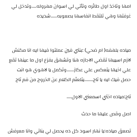
امها وتاخذ اول طائره وتأتي لي اسوان مهروله....وتدخل لي
غرفتها وهي تلتقط انفاسها بصعوبه.....شديده
مياده بلهفه( ام ضحي) :بنتي فين عملتوا فيها ايه انا مكنش
لازم اسيبها تقضي الاجازه هنا وتشهق بفزع اول ما عينها تقع
علي اخيها يتعكس علي عكاز......وتكمل يا لاهوي هو انت
حصل فيك ايه يا تاج.......يتلعثم الكلام عن الخروج من فم تاج
تاج:مياده اختي اسمعني الاول....
اصل وقص عليها ما حدث
تصعق مياده:يا نهار اسود كل ده يحصل لي بناتي وانا معرفش