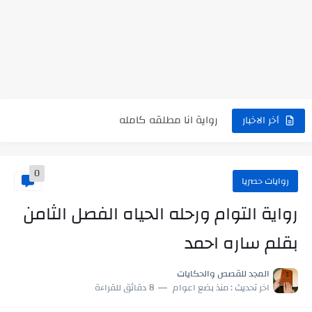
نتينتيجة الثانوية العامة 2025 بالاسم ورقم الجلوس.. الرابط الرسمى للحصول...
رواية حماتي رمت اكلي كاملة
رواية انا مطلقه كامله
رواية رجعت من السفر فجأه كامله
أخر الاخبار
رواية بنتي اللي عندها 8 سنين بعتتلي رسالة على الموبايل...
0
سر شراب ابني كامله
روايات حصريا
أجمل طريقة لإهداء دعاء مميز لمن تحب في ثوانٍ
رواية التوام ورحله الحياه الفصل الثامن
استعلم الآن عن نتيجة الثانوية العامة 2026 برقم الجلوس والاسم
بقلم ساره احمد
في الوقت اللي العالم فيه بيحاول يدور على هويته ،...
المجد للقصص والحكايات
اللعب في سيكولوجية الراجل باسم الدين.. شيوخ التريند وصناعة وعي...
اخر تحديث :
منذ بضع اعوام
8 دقائق للقراءة