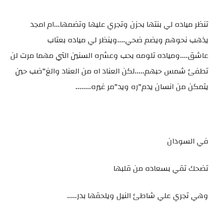
تنظر مياده لي بنتها بحزن وتجري عليها وتضمها...ام امجد
يذهب نحوهم ويضم ضحي....وينظر لي مياده بعتاب
عاشق....ومياده تلومه بحب وعشره السنين التي مهما مرت لن
تطفئ شمس حبهم.....لكن العناد اه من العناد والغ"ضب حين
يتمكن من انسان يدم"ره ويد"مر غيره........
في السودان
تضحك تقي بسعاده من قلبها
وهي تجري علي شاطئ النيل ويلحقها بدر.....