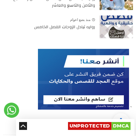
والثامن والتاسع والعاشر
منذ بضع اعوام
روايه تبادل الزوجات الفصل الخامس
`
إجمالي مرات مشاهدة الصفحة
UNPROTECTED
DMCA