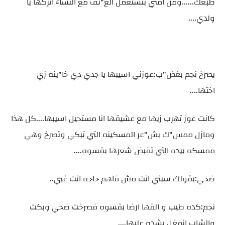
طبعك......ومن امتي بنستعمل الع"نف مع النساء اتركها يا
ولدي....
يصرخ نجم بغض"ب:عوزني اسيبها يا جدي دي خا"ينه زي
اختها....
كانت عوز تهرب زيها مع عشيقها انا مستحيل اسيبها....كل هذا
ومازل ممس"ك بش"عر المسكينه التي تبكي وتصرخ وهي
ممسكه بيده التي تقبض شعرها بقسوه....
ضحي:بقولك سبني انت مش فاهم حاجه انت غبي..
نجم:كده طيب و القها ارضا بقسوه فصرخت ضحي وبكت
والشاب انفغل بشده عليها....