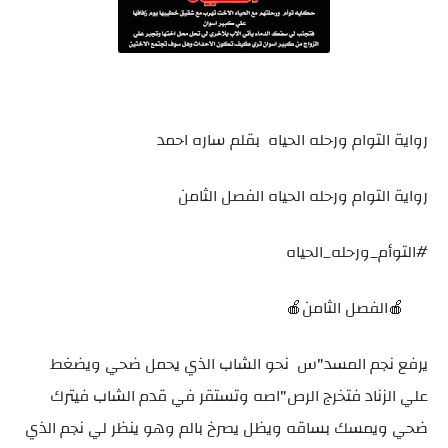
رواية التوام ورحله الحياه بقلم ساره احمد
رواية التوام ورحله الحياه الفصل الثامن
#التوأم_ورحله_الحياه
🍎الفصل الثامن🍎
يرفع نجم المسد"س نحو الشاب الذي يحمل ضحي ويضغط
علي الزناد فتخرج الرص"اصه وتستقر في قدم الشاب فيترك
ضحي ويمسك بساقه ويظل يصرخ بالم وهو ينظر لي نجم الذي