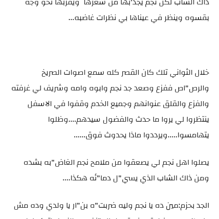
ذاك الشاب لكن نجم يجذ'بها من شعرها ويقربها نحو وجه
بقسوه وينظر في عيناها بي نظرات غاضبه...
خلال الثواني تلك كان القصر كله سمع اصوات الصريخ
والرص"اص ففزع وصعد جد نجم وابوه وامه وشريف لي غرفته
والفزع والقلق عنوانهم وجميع الخدم وقفوا في الاسفل
ينتظروا لي يروا ما حدث والفضول سيدهم....وظلوا
يتهامسوا.....ويرددوا ماذا يحدوث فوق......
يصلوا اهل نجم لي يصعقوا من ملامح نجم الغاض"به بشده
ومن ذاك الشاب الذي يسي"ل دما"ئه هكذا....
الجد بحزم:مين ده يا نجم وليه ضربت"ه بن"ار يا ولدي وده مش