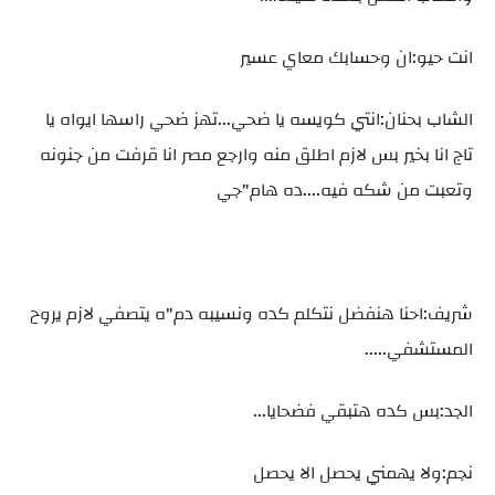
انت حيو:ان وحسابك معاي عسير
الشاب بحنان:انتي كويسه يا ضحي...تهز ضحي راسها ايواه يا
تاج انا بخير بس لازم اطلق منه وارجع مصر انا قرفت من جنونه
وتعبت من شكه فيه....ده هام"جي
شريف:احنا هنفضل نتكلم كده ونسيبه دم"ه يتصفي لازم يروح
المستشفي.....
الجد:بس كده هتبقي فضحايا...
نجم:ولا يهمني يحصل الا يحصل