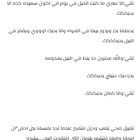
تقي:انا عمري ما كنت اتخيل في يوم اني اكون سعيده كده انا
بحبككك
يحملها بدر ويدور بيها في الهواء وانا بحبك اوووي ويقفز في
النيل بحبكككك
تقي:والله مجنون حد ينط في النيل بهدومه
بدر:حبك جنيني بحبككك
تقي:وانا كمان بحبككك
تفيق ضحي بتعب وحزن فتفرح عندما تجد نفسها بين احض"ان
ابوها وامها فتشعر بلامان التي افتقدت اليه.....بشده