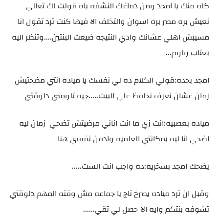
كله منك يا امجد ومن دماغك النشفه ياه قولت لك تعالي
نعيش بره مصر بره اسوان والتخلف الا فيها كنت ترد تقول انا
مسيبش اهلي عشانك وادي النتيجه ضيعت البنتين....وتنظر اليه
بعتاب ولوم...
امجد بحده:قولي الكلام ده لي نفسك يا مياده انتي مضحتيش
زمان عشان نعرف نحافظ علي البيت.....جيه تلومني دلوقتي
مياده بعصبيه:انت زي ما انت اناني مرضيتش تضحي زمان ليه
اضحي انا ليه بمكانتي العلميه وادفن نفسي هنا
يضحك امجد بسخريه:ده واجب انت الست.....
وقبل ان ترد مياده يصرخ تاج يا جماعه مش وقته المهم دلوقتي
تشوفه بنتكم وايه الا حصل لي تقي......