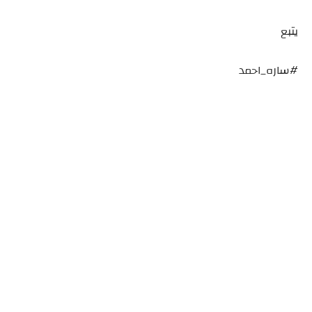
يتبع
#ساره_احمد