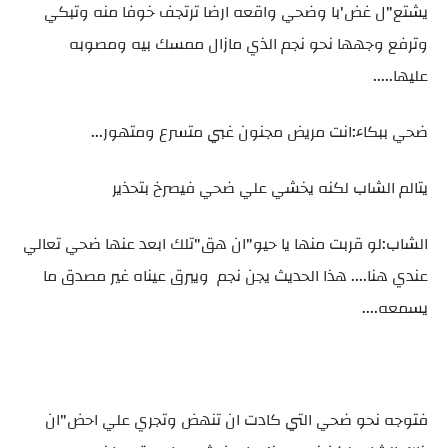
يشتع"ل غض'با وضحي واقعه ارضا ترتجف خوفا منه وتبكي
وترفع وجهها نحو نجم الذي مازال ممسك بيه ومصوبه
عليها.....
ضحي ببكاء:انت مريض مجنون غبي متسرع ومتهور...
يتالم الشاب لكنه يخشي علي ضحي فيصرخ بتحذير
الشاب:لو قربت منها يا حيو"ان هق"تلك ابعد عنها ضحي تعالي
عندي هنا.... هذا الحديث يجن نجم ويبرق عيناه غير مصدق ما
يسمعه....
فتوجه نحو ضحي التي كادت ان تنهض وتجري علي احض"ان