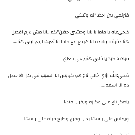
فترتمي بين احضا"نه وتبكي
ضحي:ياه يا ماما يا بابا وحشني حضن"كم...انا مش لازم افضل
هنا دقيقه واحده انا هرجع مع ماما انا تعبت اوي اوي هنا....
مياده:اكيد يا قلبي هترجعي معاي
ضحي:الله ازاي خالي تاج هو كويس انا السبب في كل الا حصل
ده انا اسفه.....
يتعكز تاج علي عكازه ويقرب منها
ويملس علي راسها بحب ومرح وطبع قبله علي راسها