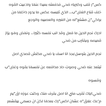
كس"ر قلب وكبرياء ضحي فدفعته بعيدا عنها وادعيت القوه
خلف قناع الغض"ب... الذي تلبسه عكس ما يدور داخلها من
براكي"ن مشتع"له من الغيره والعصبيه والوجع
ادرك نجم الدين ما فعل وقد انب نفسه كثيرا... ونهض وهو يزاز
قميصه ويقترب من ضحي
نجم الدين بتوسل:بجد انا اسف يا ضحي مكنش قصدي اصل
تبتعد عنه ضحي وصوت حاد مدافعه عن نفسها بقوه وغض"ب
وقسوه
ضحي:اياك تقرب مني انا اصل بقرف منك وكنت عوزه اق"يم
م'عك علاق"ه عشان اكس"رك بعدها لكن ان جسمي بيقشعر