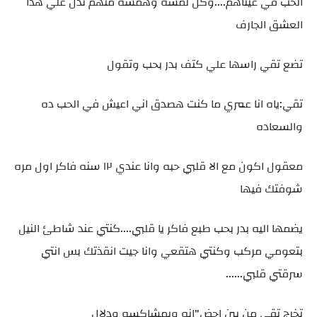
الحب في عيناهم....وكل لمسه وهمسه منهم تدل علي هذا
العشق الجارف
تضع تقي راسها علي كتف بدر بحب وتقول
تقي:ياه انا عمري ما كنت هصدق اني اعيش في الحب ده
والسعاده
معقول اكون مع الا قلبي حبه وانا عندي ١٢ سنه فاكر اول مره
شوفتك فيها
يضمها اليه بدر بحب طبع فاكر يا قلبي....كنتي عند شاطئ النيل
بتعومي مركب وكنتي هتقعي وانا جيت انقذتك بس انتي
سرقتي قلبي......
تخرج تقي من بين احض"انه وبمشاكسه ودلال