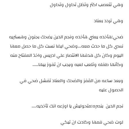
وهي تتعصب اكتر وتظل تحاول وتحاول
وهي تردد بعناد
ضحي:هأخده يعني هأخده ونجم الدين يضحك بجنون وهستريه
نسي كل ما حدث معه...وضحي ايضا نست كل ما حصل معها
اليوم وكان كل هدفها الانتصار علي ادريس واخذ المفتاح منه
وكأنها طفله وتلعب لعبه ويجب ان تفوز بيها.....
وبعد ساعه من القفز والضحك والعناد تفشل ضحي في
الحصول عليه
نجم الدين بنصره:متحوليش يا اوزعه انك تأخديه....
لوت ضحي فمها وكادت ان تبكي