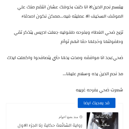
يبتسم نجم الدين:لا انا كنت بخوفك عشان انتقم منك علي
الموقف السخيف الا عمليته فيه...ممكن نكون اصدقاء
تزيح ضحي الغطاء وبفرحه طفوليه جعلت ادريس يتذكر تقي
وطفولتها وخجلها حقا انهم توأم
ضحي:بجد انا موافقه ومدت يدها حتي يتصافحوا واكملت ايدك
مد نجم الدين يده وسلام عليها...
شعرت ضحي بفرحه غريبه
قد يعجبك ايضا
منذ بضع اعوام
رواية الشائعة حكاية رنا الجزء الاول