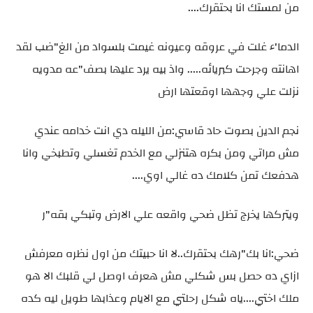
من لمستك انا بحتقرك....
الدما'ء غلت في عروقه وعيونه غيمت بلسواد من الغ"ضب لقد
اهانته وجرحت كبريائه..... واذ بيه يرد عليها بصف"عه مدويه
نزلت علي وجهها اوقعتها ارض
نجم الدين بصوت حاد قاسي:من الليله دي انت خدامه عندي
مش مراتي ومن بكره هتنزلي مع الخدم تغسلي وتطبخي وانا
هدفعك تمن كلامك ده غالي اوي....
ويتركها يخرج تظل ضحي واقعه علي الارض وتبكي بقه"ر
ضحي:انا بك"رهك بحتقرك..لا انا حبيتك من اول نظره معرفش
ازاي ده حصل بس شكلي مش هعرف اوصل لي قلبك الا هو
ملك اختي....ياه شكل رحلتي مع الايام وعذابها طويل ليه كده