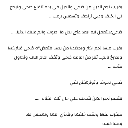
يقريب نجم الدين من ضحي والحبل في يده تنفزع ضحي وترجع
لي الخلف وهي ترتجف وتهمس برعب...
ضحي:هتعمل ايه ابعد عني بدل ما اصوت والم عليك الدنيا.....
يقرب منها نجم اكتر ويجذبها من يدها فتعض"ه ضحي فيتركها
ويصرخ بألم... تفر من امامه ضحي وتقف امام الباب وتحاول
فتحه....
ضحي بخوف وتوتر:افتح بقي
يبتسم نجم الدين بتعجب علي حال تلك الفتاه .....
فيقرب منها ويقف خلفها وينحني اليها ويهمس لها
بمشاكسه