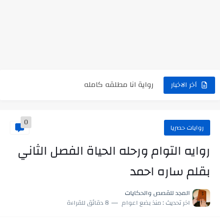
نتينتيجة الثانوية العامة 2025 بالاسم ورقم الجلوس.. الرابط الرسمى للحصول...
رواية حماتي رمت اكلي كاملة
رواية انا مطلقه كامله
رواية رجعت من السفر فجأه كامله
أخر الاخبار
رواية بنتي اللي عندها 8 سنين بعتتلي رسالة على الموبايل...
0
سر شراب ابني كامله
روايات حصريا
أجمل طريقة لإهداء دعاء مميز لمن تحب في ثوانٍ
روايه التوام ورحله الحياة الفصل الثاني
استعلم الآن عن نتيجة الثانوية العامة 2026 برقم الجلوس والاسم
بقلم ساره احمد
في الوقت اللي العالم فيه بيحاول يدور على هويته ،...
المجد للقصص والحكايات
اللعب في سيكولوجية الراجل باسم الدين.. شيوخ التريند وصناعة وعي...
اخر تحديث :
منذ بضع اعوام
8 دقائق للقراءة