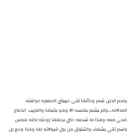
ونجم الدين شعر وكأنها تقي حبيبتي الصغيره فراشته
المدلاله...ولم يشعر بنفسه الا وهو يقبلها والغريب اندماج
ضحي معه وهذا ما شجعه حتي يجعلها زوجته لكنه همس
باسم تقي بشغف واشتياق من بين قبولاته لها وهذا وجع بل