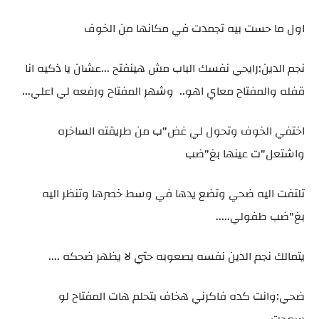
اول ما حست بيه تجمدت في مكانها من الخوف
نجم الدين:رايحي نفسك الباب مش هينفتح ...عشان يا ذكيه انا
قفله والمفتاح معاي اهو.. وشهر المفتاح ورفعه لي اعلي...
اختفي الخوف وتحول لي غض"ب من طريقته الساخره
واشتعل"ت عينها بغ"ضب
تلتفت اليه ضحي وتضع يدها في وسط خصرها وتنظر اليه
بغ"ضب طفولي.....
يتمالك نجم الدين نفسه بصعوبه حتي لا يظهر ضحكه ....
ضحي:وانت كده فاكرني هخاف بتحلم هات المفتاح لو