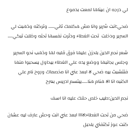
لي درجه ان عيناها لمعت بدموع
ضحي:انت شرير وانا مش هكلمك تاني..... وتركته وذهبت لي
السرير ودخلت تحت الغطاء ودثرت نفسها تحته وظلت تبكي....
شعر نجم الدين بلحزن عليها فرق قلبه لها وذهب نحو السرير
وجلس بجانبها ووضع يده علي الغطاء بيحاول يسحبوا منها
فتتشبث بيه ضحي لا ابعد عني انا مخصماك وروح نام علي
الكنبه انا الا هنام هنا.....يبتسم ادريس بمرح
نجم الدين:طيب خلص حقك عليه انا اسف
ضحي من تحت الغطاء:لاااا ابعد عني انت وحش عارف ليه عشان
كنت عوز تكتفني بلحبل