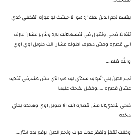
سمحت...
يبتسم نجم الدين بمك"ر: هو انا حيشك لو عوزه اتفضلي خدي
تتغاظ ضحي وتقول في نفسها:انت بارد وشرير عشان عارف
اني قصيره ومش هعرف اطوله عشان انت طويل اوي اوي
والله ظلم....
نجم الدين بلي"ئم:ايه سكتي ليه هو انتي مش هتعرفي تخديه
عشان قصيره .....وفضل يضحك عليها
ضحي بتحدي:انا مش قصيره انت الا طويل اوي وهخده يعني
هخده
وظلت تقفز وتقفز عدت مرات ونجم الدين يرفع يده اكثر....