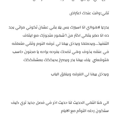
تقي:وانت عندك اعتراض
بدر:يا لاهوااي انا اسيرك بس يلا بقي عشان تكوني مراتي بجد
ده انا صابر بقالي اكتر من ٦شهور متجوزك مع ايقاف
التنفيذ...ويحملها ويدخل بيها لي غرفه النوم وتقي متعلقه
في عنقه بخوف وهي تضحك بفرحه براحه يا مجنون حاسب
هتوقعني يلف بيها بدر ويصرخ بحبككك بعشقككك
ويدخل بيها لي الغرفه ويغلق الباب
الي هنا انتهي الحديث لنا حديث اخر في فصل جديد تري كيف
ستكون رحله التوأم مع الايام