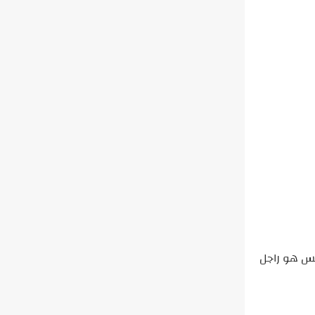
س هو راجل