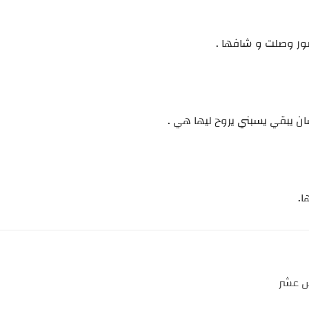
صور وصلت و شافها .
 يبقي يسبني يروح ليها هي .
ا.
س عشر