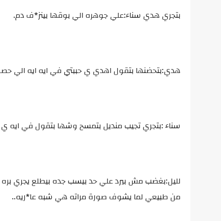
بتجري هدي سناء:علي جوهره الي بوقها بينز*ف دم.
هدي:بتحضنها بتقول اهدي ي حببتي في ايه ايه الي حصل
سناء :بتجري تجيب منديل بتمسح وشها بتقول في ايه ي لل
لليل:بغضب مش بيرد علي حد بيسب جده بيطلع يجري ب
من طبيعي لما يشوف صورة مراته هي شبه عا*ريه..