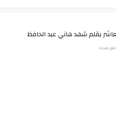
لعاشر بقلم شهد هاني عبد الحافظ
ب في ثوانٍ
 على هويته ،...
ن.. شيوخ التريند وصناعة وعي...