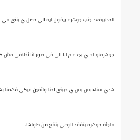
الجد:بيقعد جنب جوهره بيقول ايه الي حصل ي بنتي في اي
جوهره:ولله ي بجده م انا الي في صور انا أخلاقي مش 
هدي سناء:بس بس ي حببتي احنا واثقين فيكي فهمنا ب
فاجأة جوهره بتفقد الوعي بتقع من طولها.