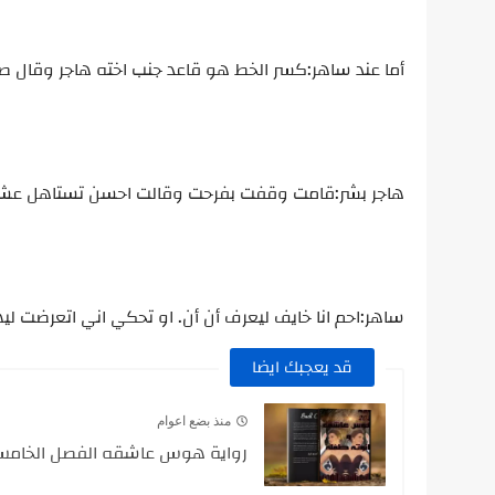
أما عند ساهر:كسر الخط هو قاعد جنب اخته هاجر وقال 
هاجر بشر:قامت وقفت بفرحت وقالت احسن تستاهل عشان
ساهر:احم انا خايف ليعرف أن أن. او تحكي اني اتعرضت ليه
قد يعجبك ايضا
منذ بضع اعوام
رواية هوس عاشقه الفصل الخام