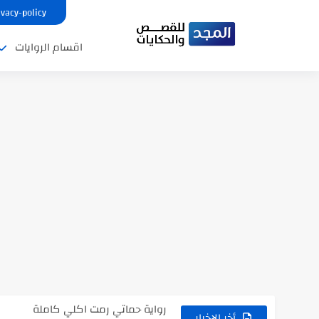
ivacy-policy
اقسام الروايات
نتينتيجة الثانوية العامة 2025 بالاسم ورقم الجلوس.. الرابط الرسمى للحصول...
رواية حماتي رمت اكلي كاملة
رواية انا مطلقه كامله
أخر الاخبار