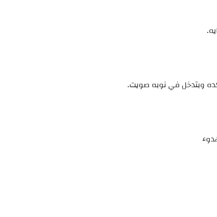
ه.
كده وبتدخل في نوبه صويت.
هدوء