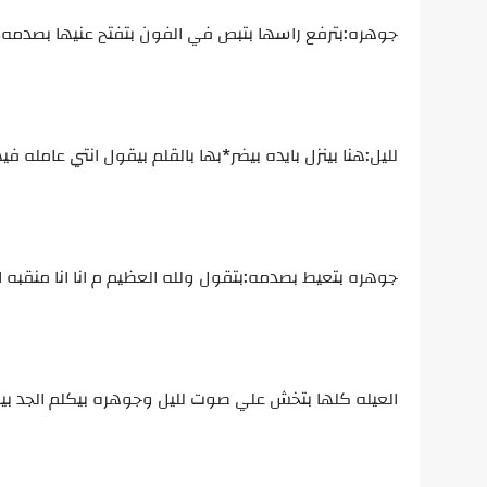
جوهره:بترفع راسها بتبص في الفون بتفتح عنيها بصدمه بت
لليل:هنا بينزل بايده بيضر*بها بالقلم بيقول انتي عامله
جوهره بتعيط بصدمه:بتقول ولله العظيم م انا انا منقب
العيله كلها بتخش علي صوت لليل وجوهره بيكلم الجد بي