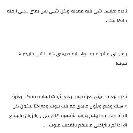
نادره :مابيها شى بنيه معدله وكل شيى بس يعنى ..هى ارمله
مانها بنت .
راغب:اي وشو عليه ..واذا ارمله يعنى هاد الشى مابيعيبها
بنوب!
نادره :بعرف عينى بعرف بس يعنى ئولت اسامه ممكن يعترض
ع هيك وضع ويئول مابدى غير بنت بيوت وصراحتا بيكون كِل
الحق معه وما ينلام بنوب ..نفسيه هاى حجى والزواج مابينفع
الا اذا تم بالتراضى مابينفع بالغصب منوب ...