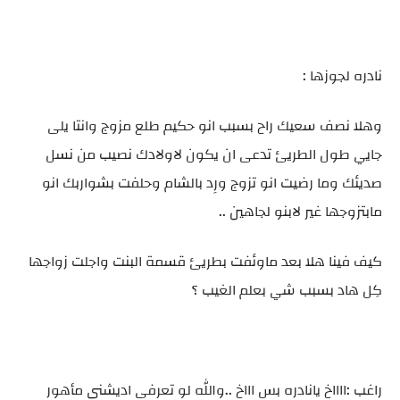
نادره لجوزها :
وهلا نصف سعيك راح بسبب انو حكيم طلع مزوج وانتا يلى
جايي طول الطريئ تدعى ان يكون لاولادك نصيب من نسل
صديئك وما رضيت انو تزوج ورِد بالشام وحلفت بشواربك انو
مابتزوجها غير لابنو لجاهين ..
كيف فينا هلا بعد ماوئفت بطريئ قسمة البنت واجلت زواجها
كِل هاد بسبب شي بعلم الغيب ؟
راغب :ااااخ يانادره بس اااخ ..والله لو تعرفى اديشنى مأهور