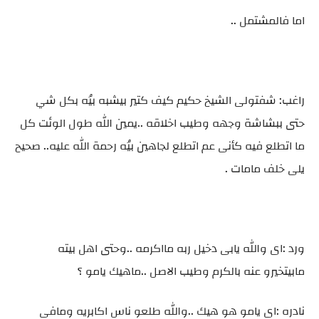
اما فالمشتمل ..
راغب: شفتولى الشيخ حكيم كيف كتير بيشبه بيُه بكل شي
حتى ببشاشة وجهه وطيب اخلاقه ..يمين الله طول الوئت كل
ما اتطلع فيه كأنى عم اتطلع لجاهين بيُه رحمة الله عليه.. صحيح
يلى خلف مامات .
ورد :اى والله يابى دخيل ربه مااكرمه ..وحتى اهل بيته
مابيتخيرو عنه بالكرم وطيب الاصل ..ماهيك يامو ؟
نادره :اى يامو هو هيك ..والله طلعو ناس اكابريه ومافى