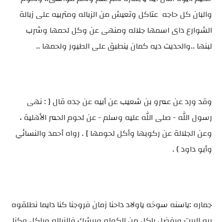
والبان كل حاجه عتاكل وتعيش من الزباله ومتربيه على زبالة
الشوارع داى اسمها جلاله ومنهى عن وكل لحمها وشرب
لبنها ..والحديت ديه كمان ينطبق على الطيور ولحمها ..
وقد ورد عن عمرو بن شعيب عن أبيه عن جده قال { : نهى
رسول الله - صلى الله عليه وسلم - عن لحوم الحمر الأهلية ،
وعن الجلالة عن ركوبها وأكل لحومها } . رواه أحمد والنسائي
وأبو داود ) .
جماره :ياسنه سوخه ياولاد داحنا زمان فروجنا كنا دايما نطلقوه
بره البيت ويفضل ياكل من الكوله ويبشك فالزباله وياكل وكنا