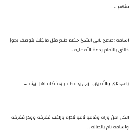
منهم ..
اسامه :صحيح يابى الشيخ حكيم طلع متل ماكِنت بتوصف بجوز
خالتى بالتمام رحمة الله عليه ..
راغب :اى والله يابى ربى يحفظه ويحفظله اهل بيته ...
الكل امن وراه وقامو نامو نادره وراغب فغرفه وودر فغرفه
واسامه نام بالصاله ..