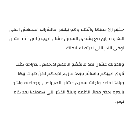
حكيم راح جمبها واتكلم وهو بيلبس فالشراب :معلهش اصلى
النهارده رايح مع بشندى السوق عشان اجيب قِلس غنم عشان
اوفى الندر اللى ندرته لسلامتك ..
ويادوبك عشان بعد مايقضو ايامهم ادبحهم ..بصراحه كنت
ناوى اجيبهم واسافر وبعد مارجع ادبحهم لكن دلوك بيها
وبلاها قاعد واجلت سفرى عشان الحج راضى وجماعته واهو
بالمره يحضر معانا الختمه وليلة الذكر اللى هعملها بعد كام
يوم ..