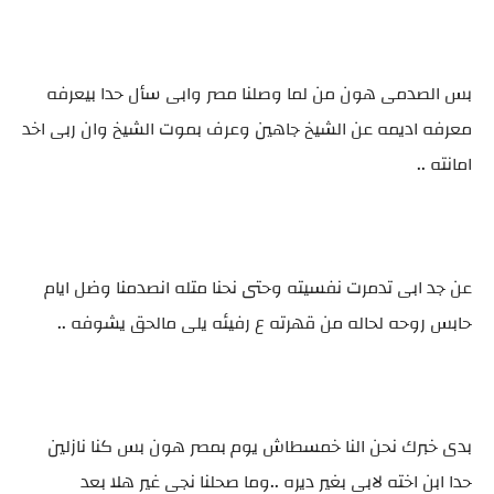
بس الصدمى هون من لما وصلنا مصر وابى سأل حدا بيعرفه
معرفه اديمه عن الشيخ جاهين وعرف بموت الشيخ وان ربى اخد
امانته ..
عن جد ابى تدمرت نفسيته وحتى نحنا متله انصدمنا وضل ايام
حابس روحه لحاله من قهرته ع رفيئه يلى مالحق يشوفه ..
بدى خبرك نحن النا خمسطاش يوم بمصر هون بس كنا نازلين
حدا ابن اخته لابى بغير ديره ..وما صحلنا نجى غير هلا بعد