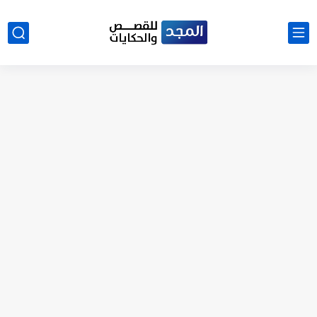
نتينتيجة الثانوية العامة 2025 بالاسم ورقم الجلوس.. الرابط الرسمى للحصول...