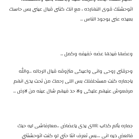
اتوحشتك قوى النهارده ، مع انك كنتى قبال عينى بس حاسك
بعيده عنى بوجود الناس ..
وعضها فيدها عضه خفيفه وكمل ..
وحرقتى روحى وانى واعيكى متزوقه قبال الرجاله ..والله
ياجماره كنت مستحلفلك بس اللى رحمك من تحت يدى انهم
مرفعوش عنيهم عليكى ولا حد فيهم شال عينه من لارض ..
جماره بألم كداب :آاااى يدى ياعضاض ..معارفاشى ايه حبك
فالعض ديه انى ...بس تعرف انتا حتى لو كنت اتوحشتنى