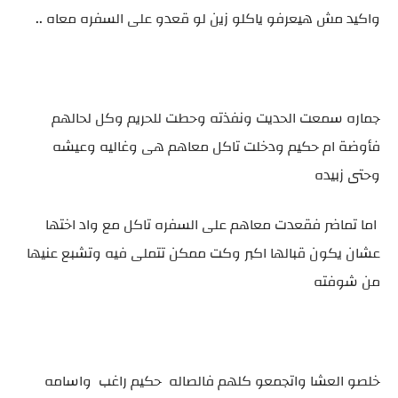
واكيد مش هيعرفو ياكلو زين لو قعدو على السفره معاه ..
جماره سمعت الحديت ونفذته وحطت للحريم وكل لحالهم
فأوضة ام حكيم ودخلت تاكل معاهم هى وغاليه وعيشه
وحتى زبيده
اما تماضر فقعدت معاهم على السفره تاكل مع واد اختها
عشان يكون قبالها اكبر وكت ممكن تتملى فيه وتشبع عنيها
من شوفته
خلصو العشا واتجمعو كلهم فالصاله حكيم راغب واسامه