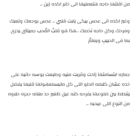
من اقلتها حاجه هتعمليها انى خابر اكده زين ..
وغير اكده انى عحس بيكى يابت قلبي .. عحس بوجعك وتعبك
وفرحك وكل حاجه تخصك ..هذا هو قلبُ المُحب جميلتى يدرى
بما فى الحبيبِ ويعلمُ
جماره ابتسامتها زادت وقربت منيه وطبعت بوسه حانيه على
خده عشان كلامه الحلو اللى كل مايسمعهولها قلبها يفضل
يتنطط بين ضلوعها بفرحه كنه عيل ظغير حد ملاله حجره حلاوه
من النوع اللى عيحبه ..