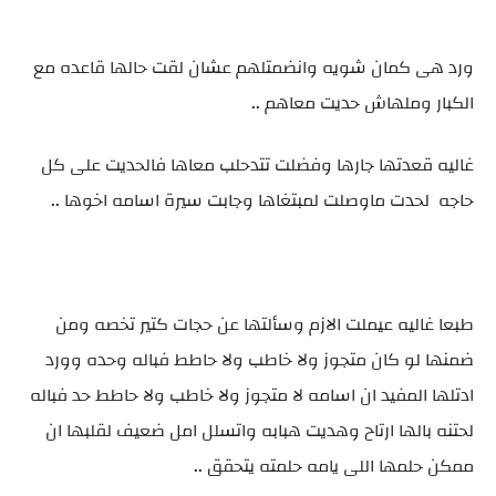
ورد هى كمان شويه وانضمتلهم عشان لقت حالها قاعده مع
الكبار وملهاش حديت معاهم ..
غاليه قعدتها جارها وفضلت تتدحلب معاها فالحديت على كل
حاجه لحدت ماوصلت لمبتغاها وجابت سيرة اسامه اخوها ..
طبعا غاليه عيملت الازم وسألتها عن حجات كتير تخصه ومن
ضمنها لو كان متجوز ولا خاطب ولا حاطط فباله وحده وورد
ادتلها المفيد ان اسامه لا متجوز ولا خاطب ولا حاطط حد فباله
لحتنه بالها ارتاح وهديت هبابه واتسلل امل ضعيف لقلبها ان
ممكن حلمها اللى يامه حلمته يتحقق ..