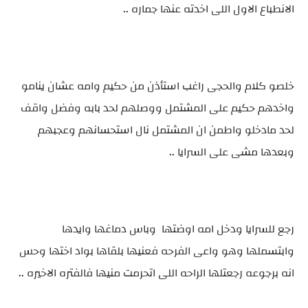
الانطباع الاول اللى اخدته عنها جماره ..
خلصو كلام والحجى راغب استأذن من حكيم وامه عشان ينامو
واخدهم حكيم على المشتمل ووصلهم لحد بابه وفضل واقف
لحد مادخلو واطمن ان المشتمل نال استحسانهم وعجبهم
وبعدها مشى على السرايا ..
رجع للسرايا ودخل امه اوضتها وباس دماغها وايدها
وابتسملها وهو واعى الفرحه فعنيها بلقاها بواد اختها وحس
انه برجوعه رجعتلها الراحه اللى اتحرمت منيها فالفتره الاخيره ..