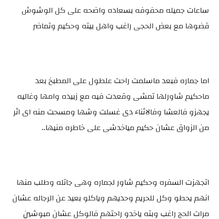
ساعات جميله محفوفه بسعاده واضحه على كل الوشوش
قضوها مع بعض الحجى راغب واهل بيته وحكيم وتماضر
اما جماره فبعد ماسلمت راحت علطول على المطبخ بعد
ماحكيم شاورلها تمشى وقعدت فيه مع زبيده وامها وغاليه
يجهزو فالعشا وفالاثناء دى غسلت وشها ومسحت منه اى اثر
من الزواق عشان حكيم مياخدشى على خاطره منيها..
اتجهزت السفره وحكيم شاور لجماره وهى جاتله وطلب منها
انهم يحطو وكل للحريم وحديهم وياكلو بعيد عن الرجاله عشان
مرات الحج راغب وبته ياخدو راحتهم فالوكل عشان مبوشين