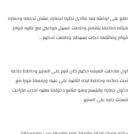
طلع على اوضته بعد ماادى نظره لجماره عشان تحصله وجماره
هزتله دماغها بتفهم وخلصت غسيل مواعين مع غاليه قوام
قوام وفاتتلها حجات بسيطه وطلعت لحكيم ..
اول مادخلت الغرفه حكيم كان نايم على السرير وحاطط دراعه
تحت دماغه وحاطط ايده التانيه على عنيه ورفعها فورا مع
دخول جماره وابتسم وهو متابع دخولها بعنيه لحدت ماراحت
قعدت جاره على السرير .
حكيم مسك ايدها وقربها عليه وباسها بحب وهمسلها: