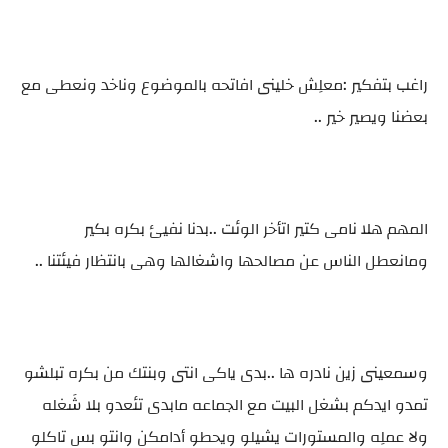
راغب بتفكير :معلِش خلينى افاتحه بالموضوع وناخد ونعطى مع
بعضنا ويصير خير ..
المهم هلا نامى كتير اتأخر الوئت ..بدنا نفيئ بكره بكير
ومانعطل الناس عن مصالحها واشغالها وهى بانتظار فيئتنا ..
وسمعينى زين نادره ها ..بدى ياكى انتى وبنتك من بكره تبلشو
تمدو ايدكم بشغل البيت مع الجماعه مابدى تئعدو بلا شَغله
ولا عملِه والمستورات يشيلو ويحطو أدامكن وانتو بس تاكلو