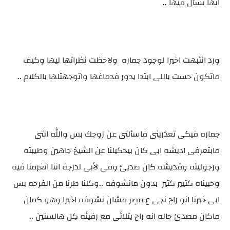
انها تسأل فيها ..
ورد انتبهت اخيرا لوجود جماره ولاحظت نظراتها ليها وكيف
ماتكون حست باللى ابتدا يدور فدماغها واتوجهتلها بالكلام ..
جماره فيكى تعذرينى فاسألتى عن زوجك بس والله انتى
مابتعرفى اديشه ابى كان بيحكيلنا عن الشيخ جاهين وطيبته
ورجوليته وقديشه كان صديئ وفى لأبى لدرجة اننا اتغرمنا فيه
وحبيناه كتيير كتير بدون مانشوفه ..وكلنا طرنا من الفرحه بس
ابى خبرنا انو راح نجى ع مصٍر مشان نشوفه اخيرا وهو كمان
ماكان مصدئ حاله انه راح يتلائى مع رفيئه كِل هالسنين ..