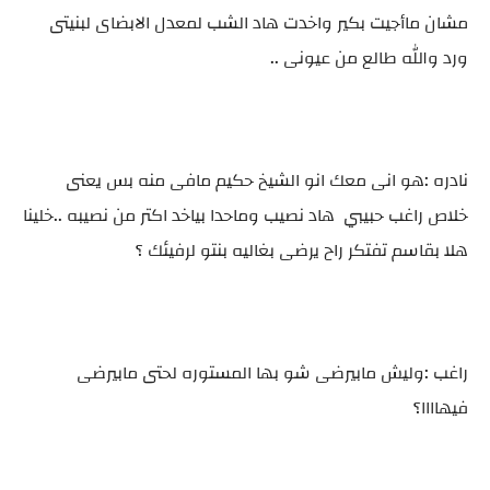
مشان ماأجيت بكير واخدت هاد الشب لمعدل الابضاى لبنيتى
ورد والله طالع من عيونى ..
نادره :هو انى معك انو الشيخ حكيم مافى منه بس يعنى
خلاص راغب حبيبي هاد نصيب وماحدا بياخد اكتر من نصيبه ..خلينا
هلا بقاسم تفتكر راح يرضى بغاليه بنتو لرفيئك ؟
راغب :وليش مابيرضى شو بها المستوره لحتى مابيرضى
فيهاااا؟