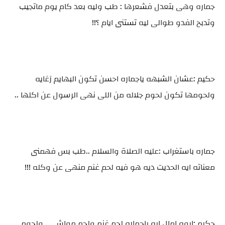
جماره وهى بتعدل فشعرها : طب وليه بعد كام يوم ماتجيب
وتدبح الفدو طوالى ليه تستنى ايام ؟!!
حكيم :عشان الشبهه ياجماره احسن تكون البهايم رَعَايه
ولحومها تكون لحوم جلاله من اللى نهى الرسول عن اكلها ..
جماره باستغراب :عليه الصلاة والسلام ..طب بس فهمنى
معناته ايه الحديت ديه هو فيه لحم غنم منهى عن وكله !!!
حكيم :ايوه امال ايه ياجماره لحم غنم ولحم مواشى.. ولحوم