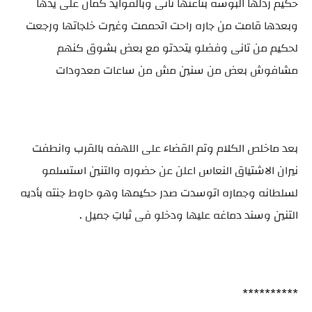
حكيم ردلها البوسه بتاعتها تانى وبالفوايد كمان على يدها
وبعدها قامت من جاره راحت اتحممت وغيرت خلجاتها ورجعت
لحكيم من تانى وفضلو يتحدتو مع بعض بشوق كنهم
مشافوش بعض من سنين مش من ساعات معدودات
بعد ماخلص الكلام وتم القضاء على اللهفه بالقرب وانطفت
نيران الاشتياق النعاس اعلن عن حضوره والتنين استسلمو
لسلطانه وجماره اتوسدت صدر حكيمها وهو حاوط جنته بأديه
التنين وسند دماغه عليها ودخلو فى ثباتِ جميل .
**********