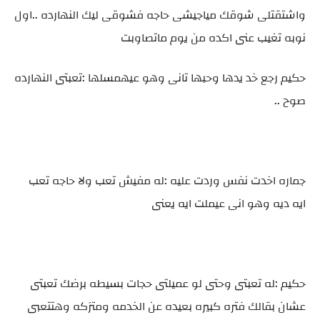
واشتقتلى شوقك مياجيشى حاجه فشوقى ليك النهارده ..اول
نوبه تغيب عنى اكده من يوم ماتصاوبت
حكيم رجع خد يدها وحبها تانى وهو عيهمسلها :تعبتى النهارده
صوح ..
جماره اخدت نفس وردت عليه :له مفيش تعب ولا حاجه تعب
ايه ديه وهو انى عيملت ايه يعنى
حكيم :له تعبتى وحتى لو عميلتى حجات بسيطه برضك تعبتى
عشان بقالك فتره كبيره بعيده عن الخدمه ومترَكه وهتتعبى