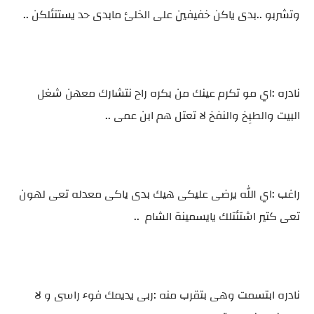
وتشربو ..بدى ياكن خفيفين على الخلئ مابدى حد يستتئلكن ..
نادره :اي مو تكرم عينك من بكره راح نتشارك معهن شغل
البيت والطبِخ والنفخ لا تعتل هم ابن عمى ..
راغب :اي الله يرضى عليكى هيك بدى ياكى معدله تعى لهون
تعى كتير اشتئتلك يايسمينة الشام ..
نادره ابتسمت وهى بتقرب منه :ربى يديمك فوء راسى و لا