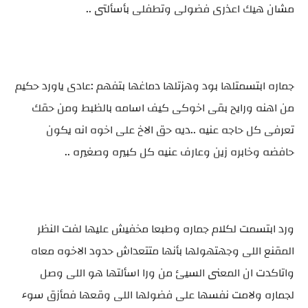
مشان هيك اعذرى فضولى وتطفلى بأسألتى ..
جماره ابتسمتلها بود وهزتلها دماغها بتفهم :عادى ياورد حكيم
من اهنه ورايح بقى اخوكى كيف اسامه بالظبط ومن حقك
تعرفى كل حاجه عنيه ..ديه حق الاخ على اخوه انه يكون
حافضه وخابره زين وعارف عنيه كل كبيره وصغيره ..
ورد ابتسمت لكلام جماره وطبعا مخفيش عليها لفت النظر
المقنع اللى وجهتهولها بأنها متتعداش حدود الاخوه معاه
واتاكدت ان المعنى السيئ من ورا اسألتها هو اللى وصل
لجماره ولامت نفسها على فضولها اللى وقعها فمأزق سوء