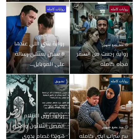
روايات كامله
روايات كامله
منذ بضع شهور
رواية بنتي اللي عندها
منذ بضع شهور
رواية رجعت من السفر
8 سنين بعتتلي رسالة
فجأه كامله
على الموبايل...
روايات كامله
تشويق
منذ عام
رواية أرض الظلام
الفصل الثلاثون والأخير
منذ بضع شهور
سر شراب ابني كامله
هويدا عصام بدوى