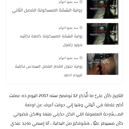
منذ بضع اعوام
رواية الشقة المسكونة الفصل الثاني
منذ بضع اعوام
رواية الشقة المسكونة كاملة لكاتبه
هويد زغلول
منذ بضع اعوام
رواية جنون القصر الفصل السادس لكاتبة
فريده احمد
التاريخ كأن علىٌ ما اتٌذكر 12 نوفمبر سنه 2017 اليوم ده عملت
أكبر غلطة في حّيآتي وهيا إني حولت أعرف عن اوضة
المـ،ـشرحة الملعونة اللي الكل حذرني منها ولاكن فضولي
كأن مسيطر عليٌا ، هقولكمِ من البداية ، أنا إسمي ماجد عندي