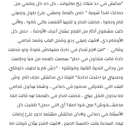
"مكنش في حد هناك زيٌ ماقولت ، كل ده كل وهمي من
دماغك اهدأ شوية " خلص كلامة ومشي علىٌ طول وزميلي
قام وصلوا ، فضلت افكر و تقريبا أتقنعت باللي قالوا ، ولأني
كنت مشغول أكتر من اللازم عشان أعرف الأوضة ، حصل كل
الأوهام دي. لاقيت زميلي رجع وقفل الباب وقعد قدامي
وقالي - "انتِ لازم تفكر في حاجة مفيهاش فايدة ولو فضلت
كدة فانت هتكون في خطر" سمعت كلامه من هنا وطلعت
من وداني النحية التانية وقولتلوا - "خش نام يا لطيف دلوقتي.
وصحيني لو احتجت لحاجة" الليلة دي مكنتش عارف انام وش
البنت اللي ظهرتلي محفور في دماغي ، وشها بيكون قدامي
لما بحاول اقفل عيني ، فضلت افكر في كلامها ليه قالت انها
مدفنتـ،ـهوش؟ مين هوا اصلا؟ أي اللي حصل؟ ظهرت كل
الأسئلة في دماغي ولاكن مكنتش مسّتعد ادور علىٌ إجابات
ليها. الساعة بقت خامسة الصبح ، لاقيت الفجر بيأذن قولت اما