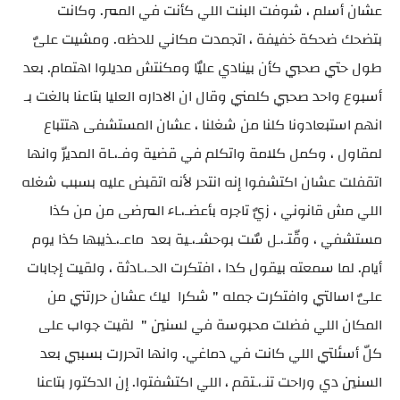
عشان أسلم ، شوفت البنت اللي كأنت في الممر. وكانت
بتضحك ضحكة خفيفة ، اتجمدت مكاني للحظه. ومشيت علىٌ
طول حتي صحبي كأن بينادي عليٌا ومكنتش مديلوا اهتمام. بعد
أسبوع واحد صحبي كلمني وقال ان الاداره العليا بتاعنا بالغت بـ
انهم استبعادونا كلنا من شغلنا ، عشان المستشفى هتتباع
لمقاول ، وكمل كلامة واتكلم في قضية وفـ،ـاة المديرّ وانها
اتقفلت عشان اكتشفوا إنه انتحر لأنه اتقبض عليه بسبب شغله
اللي مش قانوني ، زيٌ تاجره بأعضـ،ـاء المرضى من من كذا
مستشفي ، وقّتـ،ـل سٌت بوحشـ،ـية بعد ماعـ،ـذيبها كذا يوم
أيام. لما سمعته بيقول كدا ، افتكرت الحـ،ـادثة ، ولقيت إجابات
علىٌ اسالتي وافتكرت جمله " شكرا ليك عشان حررتني من
المكان اللي فضلت محبوسة في لسنين " لقيت جواب على
كلّ أسئلتي اللي كانت في دماغي. وانها اتحررت بسببي بعد
السنين دي وراحت تنـ،ـتقم ، اللي اكتشفتوا. إن الدكتور بتاعنا