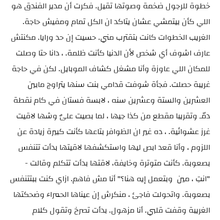
خطوة للرجول ضخمة وصوتها تقيل. فكرت أن مدير الفندق هو
اللي كأن بيتمشي عشان يتاكد ان الكل تمام ومفيش حاجة.
الغريب الخطوات كانت بتقترب مني. حسيت إن حد ورايا. مكنتش
عارف اشوف أي شخص لأن الدنيا كأنت ظلمة. ، دانا حتا وصلت
للمكان اللي عاوزة وأنا مشغل كشاف الموبايل. لكن في حاجة
غريبة حصلت. فجأة شوفت قدامي بنت سنها يتراوج مابين
العشرين والستة وعشرين سنه ، لابسة فستان في كام نقطة
دمّـ وتقريبا مقطع من كذا جيها ، لما بصيت علىٌ وشها لاقيت
غرز عشوائية. ، ده غير ان الظوافر بتاعها كأنت كبيرة زيادة عن
اللزوم ، وأنا قعد ابص ليها واستكشفها لاقيتها بدأت تتنفس
بصعوبة. كأنت متوترة وخايفة، لاقتها بدأت تتكلم وقالت -
"انتِ ، مين وبتعمل إيه هنا؟" أنا مش فاهم. ازاي كنت ببتتنفس
بصعوبة. واتحولت فاجئ ، منكرش إن عيناها الحمراء وضحكتها
الغريبة وقفت قلبي. أنا مزهول. بدأت تصرخ وتقول كلام