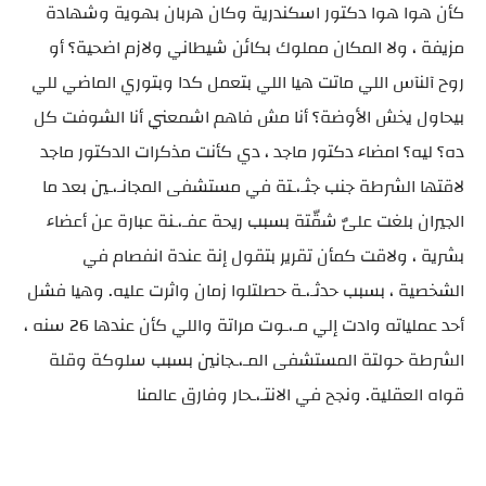
كأن هوا هوا دكتور اسكندرية وكان هربان بهوية وشهادة
مزيفة ، ولا المكان مملوك بكائن شيطاني ولازم اضحية؟ أو
روح آلنآس اللي ماتت هيا اللي بتعمل كدا وبتوري الماضي للي
بيحاول يخش الأوضة؟ أنا مش فاهم اشمعني أنا الشوفت كل
ده؟ ليه؟ امضاء دكتور ماجد ، دي كأنت مذكرات الدكتور ماجد
لاقتها الشرطة جنب جثـ،ـتة في مستشفى المجانـ،ـين بعد ما
الجيران بلغت علىٌ شقّتة بسبب ريحة عفـ،ـنة عبارة عن أعضاء
بشرية ، ولاقت كمأن تقرير بتقول إنة عندة انفصام في
الشخصية ، بسبب حدثـ،ـة حصلتلوا زمان واثرت عليه. وهيا فشل
أحد عملياته وادت إلي مـ،ـوت مراتة واللي كأن عندها 26 سنه ،
الشرطة حولتة المستشفى المـ،ـجانين بسبب سلوكة وقلة
قواه العقلية. ونجح في الانتـ،ـحار وفارق عالمنا