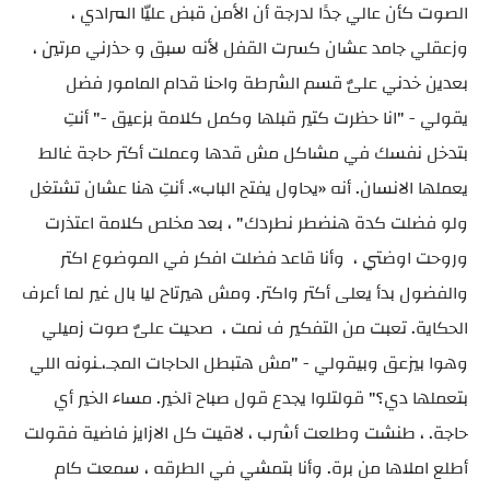
الصوت كأن عالي جدًا لدرجة أن الأمن قبض عليّا المرادي ،
وزعقلي جامد عشان كسرت القفل لأنه سبق و حذرني مرتين ،
بعدين خدني علىٌ قسم الشرطة واحنا قدام المامور فضل
يقولي - "انا حظرت كتير قبلها وكمل كلامة بزعيق -" أنتِ
بتدخل نفسك في مشاكل مش قدها وعملت أكتر حاجة غالط
يعملها الانسان. أنه «يحاول يفتح الباب». أنتِ هنا عشان تشتغل
ولو فضلت كدة هنضطر نطردك" ، بعد مخلص كلامة اعتذرت
وروحت اوضتي ، وأنا قاعد فضلت افكر في الموضوع اكتر
والفضول بدأ يعلى أكتر واكتر. ومش هيرتاح ليا بال غير لما أعرف
الحكاية. تعبت من التفكير ف نمت ، صحيت علىٌ صوت زميلي
وهوا بيزعق وبيقولي - "مش هتبطل الحاجات المجـ،ـنونه اللي
بتعملها دي؟" قولتلوا يجدع قول صباح آلخير. مساء الخير أي
حاجة. ، طنشت وطلعت أشرب ، لاقيت كل الازايز فاضية فقولت
أطلع املاها من برة. وأنا بتمشي في الطرقه ، سمعت كام