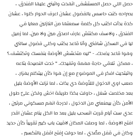
حصل اللي حصل المستشفى اتهدت واتبني عليها الفندق. ،
بصراحه كنت حاسس بالفضول عشان اعرف الحوار كلوا ، عشان
كدة بدأت اكتب كل كلمة سمعتها من النازلين معايا في
الفندق ، ولاسف مكنتش عارف اصدق مين ولا مين. لما زميل
ليا في السكن شافني وأنا قاعد بكتب وكلي فضول سالني
وهوا قاعد يضحك. - "ليه متخشش الأوضة بنفسك وتكتشف.؟
، ممكن تلاقي حاجة مهمة وتفيدك. " خدت النصيحة بتاعه
واتبتديت افكر في الموضوع مع إن هوا كأن بيتكلم بهزار. ،
صعب اوي الدخول لللأوضة دي بذات ، لما نزلت الأوضة بليل
بعد مخلصت شغل ، حاولت بكذا طريقة اخش ولكن علىٌ طول
الأمن كأن بيمنعني من الدخول ، لدرجة انهم مسكوني مرتين ،
عدي ست أيام قررت اتسحب بليل بعد ما الكل ينام عشان اقدر
افتح الاوضة ، لما وصلت المكان لاقيت باب كبير تقريباً كأن حديد
وكان في قفل مصٌدي ، لما حولت إفتح اقفل بالتكسير ،