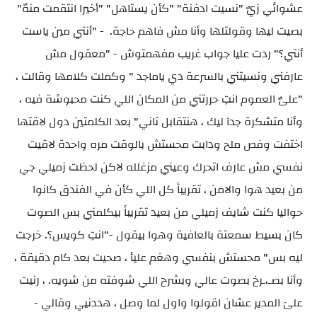
عشوائي زيٌ "نسيت ادفنة" "كأن يستاهل" "أخيرا انتقمت منهّ"
بصيت ليها وقولتلها وأنا مش فاهم حاجة. - "أنتي مين ياست
أنتي؟" ردت عليا جواب غريب مفهمتوش - "معقول مش
عارفني ونسيتني بالسرعة دي ياماجد " وكملت كلامها وقالت ،
"علىٌ العموم انتِ حررتني من المكان اللي كنت محبوسًة فيه ،
وأنا متشكرة جدآ ليك ، هنتقابل تاني" بعد الكلمتين دول لاقتها
اختفت وفص ملح ودابت محستش بالوقت مره واحدة لاقيت
نفسي مش عارف اتحرك وعيني مزغلله لاكن لحظت زميلي جي
من بعيد هوا والامن ، تقريباً كل اللي كأن في الفندق كانوا
حواليا كنت شايف زميلي من بعيد تقريباً بيكلمني بس الصوت
كان بسيط سمعتة بالعافية وهوا بيقول -"انتِ كويس؟. خرجت
ليه بس" محستش بنفسي وهغم عليأ ، صحيت بعد كام دقيقة ،
وأنا بصـ،ـرخ بصوت عالي وبشرح اللي شوفته من شويه. ، رنيت
علىَ المدير عشان اقولوا واول لما وصل ، هددنيي وقالي -