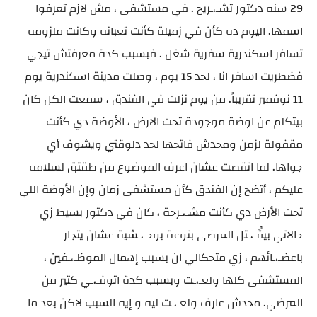
29 سنه دكتور تشـ،ـريح . في مستشفى ، مش لازم تعرفوا
اسمها. اليوم ده كأن في زميلة كأنت تعبانه وكانت ملزومه
تسافر اسكندرية سفرية شغل . فبسبب كدة معرفتش تيجي
فضطريت اسافر انا ، لحد 15 يوم ، وصلت مدينة اسكندرية يوم
11 نوفمبر تقريباً. من يوم نزلت في الفندق ، سمعت الكل كان
بيتكلم عن اوضة موجودة تحت الارض ، الأوضة دي كأنت
مقفولة لزمن ومحدش فاتحها لحد دلوقتي ويشوف أي
جواها. لما اتقصت عشان اعرف الموضوع من طقتق لسلامه
عليكم ، أتضح إن الفندق كأن مستشفى زمان وإن الأوضة اللي
تحت الأرض دي كأنت مشـ،ـرحة ، كان في دكتور بسيط زي
حالاتي بيقُـ،ـتل المرضى بتوعة بوحـ،ـشية عشان يتجار
باعضـ،ـائهم ، زي متحكالي ان بسبب إهمال الموظـ،ـفين ،
المستشفى كلها ولعـ،ـت وبسبب كدة اتوفـ،ـي كتير من
المرضي. محدش عارف ولعـ،ـت ليه و إيه السبب لاكن بعد ما