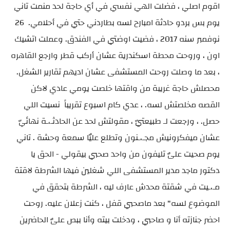
اقوم اصلي ، فضلت الهي نفسي في أي حاجة لحد منمت تاني
يوم بس بردو حادثة امبارح لسه بطاردني حتي في أحلامي. 26
نوفمبر سنه 2017 ، فضيت اوضتي في الفندق. وعملت اتشيك
اون ، وروحت محطة اسكندرية عشان أركب قطر وارجع القاهره
، بعد ما وصلت روحت المستشفى عشان اديهم تقارير الشغل.
محصلش حاجة غريبة من واقتها خلصت يومي عادي لاكن
القصه مخلصتش لسه. ، عدي كام اسبوع تقريباً نسيت اللي
حصل. ، ورجعت لـ طبيعتيّ ، مقولتش لحد عن الحادثـ،ـة نهائيّ
عشان ميفكرونيش مجـ،ـنون وتطلع عليٌا سمعة وحشة . تاني
يوم صحيت علىٌ تليفون من واحد صحبي بيقولي - الحق يا
دكتور ماجد مدير المستشفى اللي شغلين فيها الشرطة لاقتة
مـ،ـيت في شقتة محدش عارف ليه ، الشرطة بتحقق في
الموضوع لسه" بعد ماصحبي قفل ، كنت زعلان عليه. روحت
احضر جنازته أنا و صاحبي ، ودخلت بيته وأنا ببص علىٌ الحاضرين