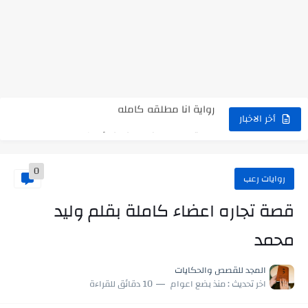
نتينتيجة الثانوية العامة 2025 بالاسم ورقم الجلوس.. الرابط الرسمى للحصول...
رواية حماتي رمت اكلي كاملة
رواية انا مطلقه كامله
رواية رجعت من السفر فجأه كامله
أخر الاخبار
رواية بنتي اللي عندها 8 سنين بعتتلي رسالة على الموبايل...
0
سر شراب ابني كامله
روايات رعب
أجمل طريقة لإهداء دعاء مميز لمن تحب في ثوانٍ
قصة تجاره اعضاء كاملة بقلم وليد
استعلم الآن عن نتيجة الثانوية العامة 2026 برقم الجلوس والاسم
محمد
في الوقت اللي العالم فيه بيحاول يدور على هويته ،...
المجد للقصص والحكايات
اللعب في سيكولوجية الراجل باسم الدين.. شيوخ التريند وصناعة وعي...
اخر تحديث :
منذ بضع اعوام
10 دقائق للقراءة