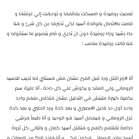
تعجبت روفيدة و امسكت بهاتفها و توجهت إلي غرفتها و
قامت بالاتصال بالوالدة أسيد لكي تخبرها عن كل شئ و هنا
جاء رشيد وراء روفيدة دون ان تدري و قام بتصوير ما ستقوله و
هنا قالت روفيدة بغضب :
أنا لازم اقتل ورد قبل الفرح عشان مش هستني لما تجيب للاسيد
الروماني ولي العقد و يكوش علي كل حاحة ، أنا عايزة سم
بكمية كبيرة متبنش في التحليل عشان هتخلص منهم واحد
واحد أول حد نادين الابصيري و بعد كدة ورد الحلبي و بعد كدة
غزل الروماني و هيفضل أسيد هو الوحيد و أنا طبعاً هرشي
خدامة تقتلهم كلهم و هتقتل أسيد كمان و بالتالي كل ثروة
أسيد رياض الروماني هكون ليكي و أنا هاخد ٢٪ من الميراث و