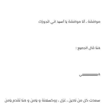
موافقة ، أنا موافقة يا أسيد اني اتجوزك
هنا قال الجميع :
هيييييييييييييي
سعدت كل من نادين ، غزل ، روكسلانة و يامن و هنا تقدم يامن