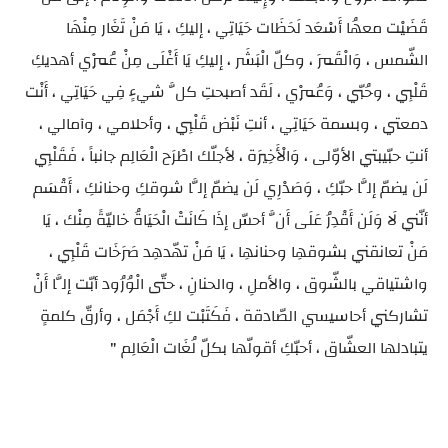
قَضَيْت معهُا أَسْعَد لَحَظَات حَيَاتِي ، إليكِ ، يَا مَنْ تَغَار مِنْهَا
الشّمس ، وَالْقَمَر ، وكلّ الْبَشَر ، إليكِ يَا أَغْلَى مِنْ عُمْرِي أهديكِ
قَلْبِي ، وحُبّي ، وَعُمْرِي ، لَقَد أصبحتِ كلَّ شيءٍ فِي حَيَاتِي ، أَنْت
دمعتي ، وبسمة حَيَاتِي ، أنتِ نَبْض قَلْبِي ، وأحلامي ، وآمالي ،
أنتِ حبّيبتي الأوّلى ، وَالْأَخِيرَة ، لأجلّك اطْرَح الْعَالِم جانباً ، فَقَلْبِي
لَن يضمّ إلَّا حبّكِ ، وَصَدْرِي لَن يضمّ إلَّا شوقكِ وحنانكِ ، أَقْسَم
أنّني لَا وَلَن أَقْدِرُ عَلَى أَنَّ أحسّ إذَا كَانَتْ الْحَيَاةُ خاليّةً مِنْك ، يَا
مَنْ تعانقني بشوقهِا وحنانهِا ، يَا مَنْ تهّدهِد صَرَخَات قَلْبِي ،
واشتياقي بالشّوق ، والأملِ ، والحنانِ ، حتّى الْوُرُود أبّت إلَّا أَنْ
تشاركني أحاسيسي الصّادقة ، فَكَتَبْت لكِ أَجْمَل ، وأرقّ كلمةٍ
يتبادلها العشّاق ، أحبّكِ أقولّها بكلّ لُغَات الْعَالِم "