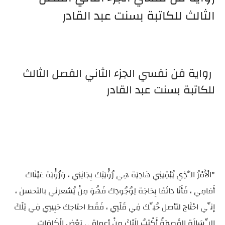
الثالث للكاتبة بسنت عبد القادر
رواية فن نفسي الجزء الثاني الفصل الثالث
للكاتبة بسنت عبد القادر
"الْأَمْرُ الَّذِي يُبْقِينِي هَادِيَة هِي رُؤْيَتِك بِجَانِبَي ، وَرُؤْيَة عَيْنَاك
أَمَامِي ، فَأَنَا دائمًا بِحَاجَة لِوُجُودِك فَهُوَ مِنْ يُشعرني بالتحسن ،
إنِّي احْتَاج لتأصل حُبِّك فِي قَلْبِي ، فَقَط احتاجك حَبِيبِي فِي تِلْكَ
الرِّسَالَةِ القَصيرَةُ أَكْتبُ إِلَيْكَ مِنْ أعماقي بَعْضِ الْكَلِمَاتِ