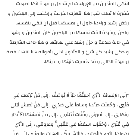
انتهي المأذون من الإجراءات لم تتحمل روفيدة انها اصبحت
فقيرة لا تملك شئ هنا انتهزت الفرصة وركضت إلي البلكون و
ركض رشيد وراءها حاول ان يمسكها قبل ان تلقي بنفسها
ولكن روفيدة القت نفسها من البلكون كان المأذون و رشيد
في حالة صدمة و حزن رشيد علي نهايتها و هنا جاءت الشرطة
و حكي رشيد كل شئ و المأذون ادلي بأقواله هنا انتهت قصة
روفيدة الدالي و قد .خسرت دنيتها و اخرتها.
"إلَى الإنسانة الَّتِي أحببتّهُا حبّاً لَا يُوصَفُ ، إلَى مَنْ تربّعت فِي
قَلْبِي ، وَجُعِلَت حبَّها وساماً عَلَى صَدْرِي ، إلَى مَنْ تَعِيش لَيْلِي
ونهاري ، إلَى أميرتي وَفُتَات أَحْلاَمِي ، إلَى مَنْ نقَشتها الْأَقْدَار
فِي قَلْبِي ، وَحَفَرَت اسمَهُا فِي عَقْلِيٌّ وعروقي ، إلَى الَّتِي
تهواها الرّوح وَالْجَسَد ، وَإِلَيْهَا تركُن الآهات والوِئام ، إلَى مَنْ