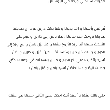
مبروك سا احلي وردة في البوستان
ثم قبل رأسها و اخذ يديها و هنا بكت دارين فرحا ان صديقة
عمرها تزوجت حب حياتها ، نظر يامن إلي دارين و عزم علي
التحدث معها أنه يريد التزوج منها و هنا نزل يامن و مع ورد إلي
الدرج و وراءه كل من روكسلانة ، نادين ،غزل و دارين و كان
أسيد ينتظرها علي اخر الدرج و ما ان راءها تاه في جمالها حتي
وصلت الية و هنا احتضن أسيد يامن و قال يامن :
خلي بالك منها يا أسيد أنت اخدت نصي التاني حطها في عنيك