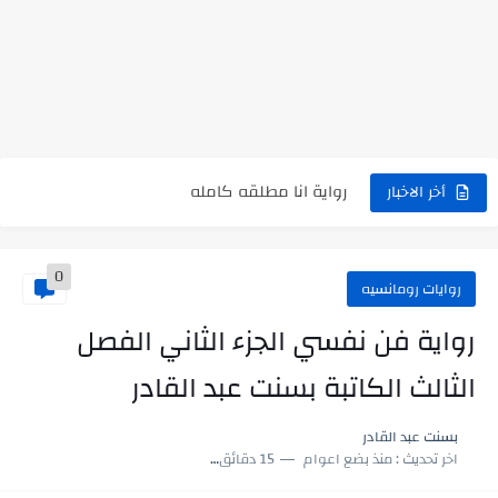
نتينتيجة الثانوية العامة 2025 بالاسم ورقم الجلوس.. الرابط الرسمى للحصول...
رواية حماتي رمت اكلي كاملة
رواية انا مطلقه كامله
رواية رجعت من السفر فجأه كامله
أخر الاخبار
رواية بنتي اللي عندها 8 سنين بعتتلي رسالة على الموبايل...
0
سر شراب ابني كامله
روايات رومانسيه
أجمل طريقة لإهداء دعاء مميز لمن تحب في ثوانٍ
رواية فن نفسي الجزء الثاني الفصل
استعلم الآن عن نتيجة الثانوية العامة 2026 برقم الجلوس والاسم
الثالث الكاتبة بسنت عبد القادر
في الوقت اللي العالم فيه بيحاول يدور على هويته ،...
بسنت عبد القادر
اللعب في سيكولوجية الراجل باسم الدين.. شيوخ التريند وصناعة وعي...
اخر تحديث :
منذ بضع اعوام
15 دقائق للقراءة