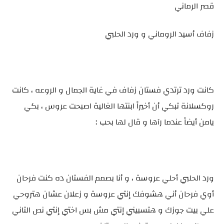
قصر الرماني
زفاف أسيد الروماني و ورد الحلبي
كانت ورد ترتدي فستان زفاف في غاية الجمال و الروعه ، كانت
روكسلانة تبكي أن أخيراً ابنتها الغالية اصبحت عروس ، بكي
يامن أيضاً عندما رآها و قال لها بحب :
ورد الحلبي أحلي عروسة ، و أنا بصمم الفستان ده كنت فرحان
أوي فرحان أني هشوفك إنتي عروسة و زعلان عشان هتروحي
علي بيت جوزك و هتسبيني إنتي مش بس اختي إنتي نص التاني