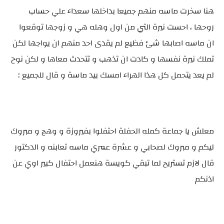
هنا سخرت ماسه منهم جميعا بداخلها سعداء علي حساب
روحها ، احست نيرة التي من اول وهله هي و زوجها توقعوا
ان ماسه اصابها شئ فظيع لم يقدى احد منهم ان يواجها لكن
تملك نيرة نفسها و كادت ان تذهب و تتحدث معاها و لكن نوح
لم يعد يتحمل كل هذا الهراء امسك بيد ماسة و قال للجميع :
معلش يا جماعة كمله الحفلة احتفلوا بفيروزة و وهج و مبروك
ليكم و مبروك لصحابي و عشرة عمري ماسه تعابنه و الدكتور
قال لازم تستريح لما تبقي كويسة هنعمل احتفال كبير اوي عن
اذنكم