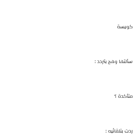
كويسة
سألتها وهج بتردد :
متأكدة ؟
ردت بتلقائيه :