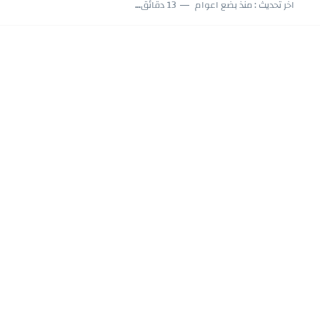
اللعب في سيكولوجية الراجل باسم الدين.. شيوخ التريند وصناعة وعي...
اخر تحديث :
منذ بضع اعوام
13 دقائق للقراءة