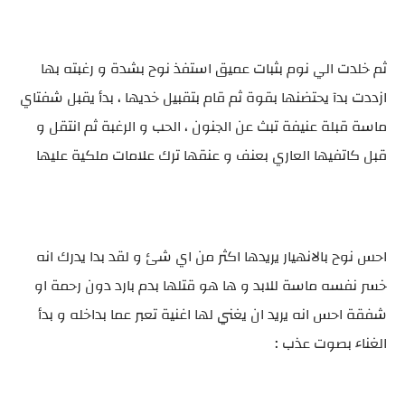
ثم خلدت الي نوم بثبات عميق استفذ نوح بشدة و رغبته بها
ازددت بدآ يحتضنها بقوة ثم قام بتقبيل خديها ، بدأ يقبل شفتاي
ماسة قبلة عنيفة تبث عن الجنون ، الحب و الرغبة ثم انتقل و
قبل كاتفيها العاري بعنف و عنقها ترك علامات ملكية عليها
احس نوح بالانهيار يريدها اكثر من اي شئ و لقد بدا يدرك انه
خسر نفسه ماسة للابد و ها هو قتلها بدم بارد دون رحمة او
شفقة احس انه يريد ان يغني لها اغنية تعبر عما بداخله و بدأ
الغناء بصوت عذب :