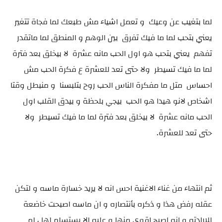
لما بتغيب عن وعيك و تعمل اشياء مش طبعك لما فجاة تتغير
يعني بتحب لما ما فيك تفرق بين الوهم و المنطق لما ماتقدر
تفهم يعني بتحب هو اول الحب مانه عشرة لا بيخلق بعد فترة
لما ما فيك تسيطر ولا حتى تعد للعشرة ع فكرة الحب مش
احساس متل ما مفكرة الناس الحب روح بتلبسنا و منبطل وقتا
اشخاص لانو هيدا هو الحب بيجي بلحظة و بيدق القلب اول
الحب مانه عشرة لا بيخلق بعد فترة لما ما فيك تسيطر ولا
حتى تعد للعشرة.
ثم انتهاء من غناء الاغنية احس انه لا يريد خسارة ماسه و لتكن
عقله رفض هذا و ذكره بأنتصاره و ان ماسه اصبحت خاضعة
للارادته و انه اصبح اقوي منها و عليه الا يستسلم لها ، لم