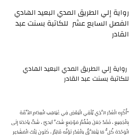
رواية إلي الطريق المدي البعيد الهادي
الفصل السابع عشر للكاتبة بسنت عبد
القادر
رواية إلي الطريق المدي البعيد الهادي
للكاتبة بسنت عبد القادر
"أُكْرِه الْغَدْر الَّذِي يُلْقِي الْبَعْضِ فِي غَيَاهِب انْعِدَام الثِّقَة
بِالْجَمِيع ، فَقَدْ جَعَلَ مِنْهُمُ مَوْضِعٍ شَكَّ أبديّ ، شَكّ يأخذنا إلَى
الْوَحْدَة كُلُّ مَا يَتَعَلَّقُ بِالْغَدْر لَوْنُه قَاتِمٌ ، كَلَون تِلْك الْمَشَاعِر