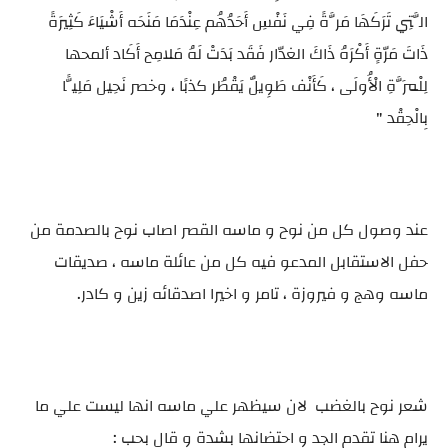
الَّتِي تَرَكَهَا مَرَّةً فِي نَفْسِ أَحَدُهُم عِنْدَمَا مَنَحَه أَشْيَاءَ كَثِيرَةً
ذَاتَ مَرّةٍ أَكْرَهُ ذَاكَ الغدّار فَقَد بَدَتْ لَهُ مَلامِح أَكَاد ألمحها
لِلْمَرَّةِ الْأُولَى ، كَأَنْف طَوِيلٌ يَقْطُر كذبًا ، وخصر نَحِيل مَلِيًّا
بِالْحِقْد "
عند وصول كل من نوح و ماسه القصر اصاب نوح بالصدمة من
حفل الاستقابل المدعو فيه كل من عائلة ماسه ، صديقات
ماسه وهج و فيروزة ، تامر و اخيرا اصدقائه زين و كادر.
شعر نوح بالغضب لان سيظهر علي ماسه انها ليست علي ما
يرام هنا تقدم الجد و احتضانها بشدة و قال بحب :