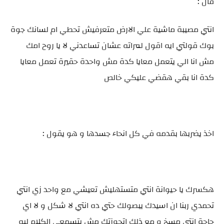
قال :
انتي مصيبة ماشية علي الارض متعرفيش تحطي ام لسانك جوة
بوك قولتي ايه اقول لمراته عشان تساعدني لا يا روح امك
مش انا الي يتعمل معايا كدة مش واحدة حقيرة تعمل معايا
كدة انا بقي هقضي عليكي خالص
اخذ يضربها بقدمه في كل انحاء جسدها و هو يقول :
هكسرك يا حيوانة انتي متستهليش تعيشي مع واحد زي انتي
تحمدي ربنا ان اسيدك يبصولك حتي ده انتي لا شكل و لا اي
حاجة انتي مسخ و مع ذلك اتجوزتك مش بتسمعي الكلام ليه