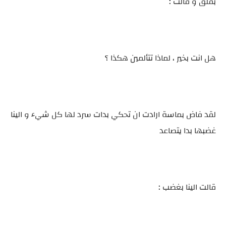
بقلق و قالت :
هل انت بخير ، لماذا تتألمين هكذا ؟
لقد فاض بماسة ارادت ان تحكي بدات سرد لها كل شيء و الينا
غضبها بدا يتصاعد
قالت الينا بغضب :