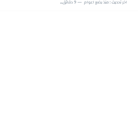
اللعب في سيكولوجية الراجل باسم الدين.. شيوخ التريند وصناعة وعي...
اخر تحديث :
منذ بضع اعوام
9 دقائق للقراءة