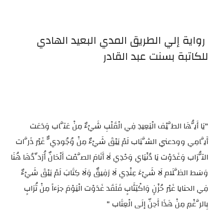
رواية إلي الطريق المدي البعيد الهادي
للكاتبة بسنت عبد القادر
"يَا أَيُّهَا الطَّيْف الْبَعِيدِ فِي الْقَلْبِ شَيْءٌ مِنْ عَتَّاب وَدَعَت
أَيَّامِي وودعني الشَّبَاب لَمْ يَبْقَ شَيْءٌ مِنْ وُجُودِيٌّ غَيْر ذَرَّات
التُّرَاب وَغَدَوْت يَا دُنْيَاي وَحْدِي لَا أَنَامَ الصَّمْت أَلْحَانٌ أُرَدِّدُهَا هُنَا
وَسَط الظَّلَام لَا شَيْءَ عِنْدِي لَا رَفِيقٌ وَلَا كِتَابَ لَمْ يَبْقَ شَيْءٌ
فِي الحنايا غَيْر حُزْنٍ وَاكْتِئَابٍ فَلَقَد غَدَوْت الْيَوْمَ جزءاً مِنْ تُرَابٍ
بِالرَّغْمِ مِنْ هَذَا أَحِنّ إلَى الْعِتَاب "