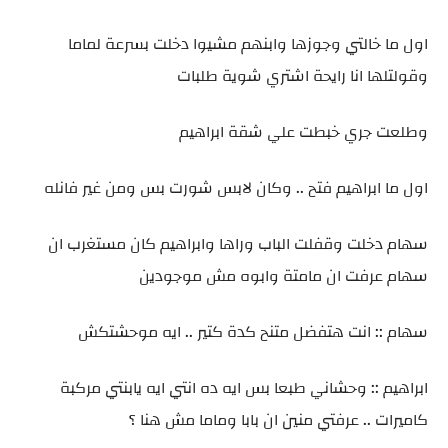
اول ما خالتي وجوزها وابنهم مشيوا دخلت بسرعة لماما
وقولتلها انا رايحة اشتري شوية طلبات
وطلعت جري خبطت علي شقة ابراهيم
اول ما ابراهيم فتح .. وكان لابس شورت بس ومن غير فانله
سهام دخلت وقفلت الباب وراها وابراهيم كان مستغرب ان
سهام عرفت ان مامتة وابوه مش موجودين
سهام :: انت هتفضل متنح كدة كتير .. ايه موحشتكش
ابراهيم :: وحشاني طبعا بس ايه ده انتي ايه يابنتي مركبة
كاميرات .. عرفتي منين ان بابا وماما مش هنا ؟