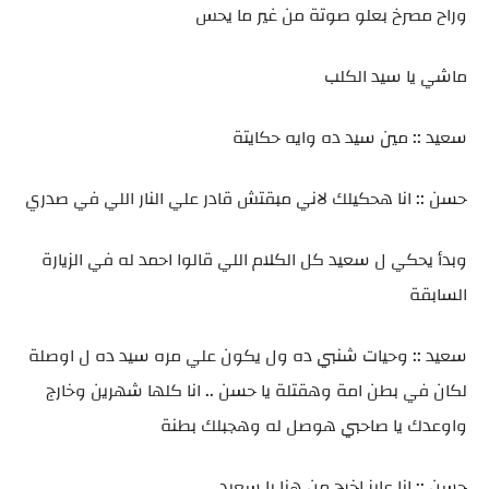
وراح مصرخ بعلو صوتة من غير ما يحس
ماشي يا سيد الكلب
سعيد :: مين سيد ده وايه حكايتة
حسن :: انا هحكيلك لاني مبقتش قادر علي النار اللي في صدري
وبدأ يحكي ل سعيد كل الكلام اللي قالوا احمد له في الزيارة
السابقة
سعيد :: وحيات شنبي ده ول يكون علي مره سيد ده ل اوصلة
لكان في بطن امة وهقتلة يا حسن .. انا كلها شهرين وخارج
واوعدك يا صاحبي هوصل له وهجبلك بطنة
حسن :: انا عايز اخرج من هنا يا سعيد