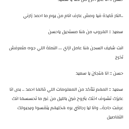
..النار قايدة فيا ومش عارف انام من يوم ما احمد زارني
سعيد :: الهروب من هنا مستحيل ياحسن
انت شايف السجن هنا عامل ازاي ... النملة اللي جوه متعرفش
تخرج
حسن :: انا هتجنن يا سعيد
سعيد :: المهم نتأكد من المعلومات اللي قالها احمد .. بص انا
عايزك تشوف اختك بتروح فين بالليل من غير ما تحسسها انك
عرفت حاجة.. وانا ليا رجالتي بره هخليهم يتقسوا ويجبولك
التفاصيل