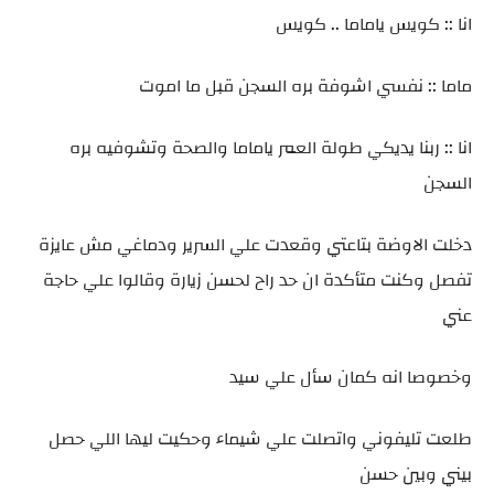
انا :: كويس ياماما .. كويس
ماما :: نفسي اشوفة بره السجن قبل ما اموت
انا :: ربنا يديكي طولة العمر ياماما والصحة وتشوفيه بره
السجن
دخلت الاوضة بتاعتي وقعدت علي السرير ودماغي مش عايزة
تفصل وكنت متأكدة ان حد راح لحسن زيارة وقالوا علي حاجة
عني
وخصوصا انه كمان سأل علي سيد
طلعت تليفوني واتصلت علي شيماء وحكيت ليها اللي حصل
بيني وبين حسن