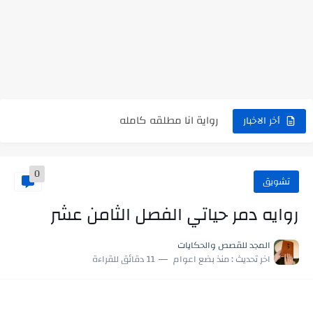
نتينتيجة الثانوية العامة 2025 بالاسم ورقم الجلوس.. الرابط الرسمى للحصول...
رواية حماتي رمت اكلي كاملة
رواية انا مطلقه كامله
رواية رجعت من السفر فجأه كامله
أخر الاخبار
رواية بنتي اللي عندها 8 سنين بعتتلي رسالة على الموبايل...
0
سر شراب ابني كامله
تشويق
أجمل طريقة لإهداء دعاء مميز لمن تحب في ثوانٍ
روايه دمر حياتي الفصل الثامن عشر
استعلم الآن عن نتيجة الثانوية العامة 2026 برقم الجلوس والاسم
المجد للقصص والحكايات
اخر تحديث :
منذ بضع اعوام
11 دقائق للقراءة
في الوقت اللي العالم فيه بيحاول يدور على هويته ،...
اللعب في سيكولوجية الراجل باسم الدين.. شيوخ التريند وصناعة وعي...