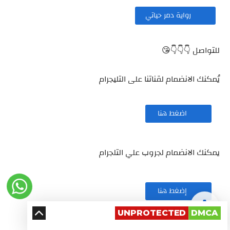
رواية دمر حياتي
للتواصل 👇👇👇😘
يُمكنك الانضمام لقناتنا على التليجرام
اضغط هنا
يمكنك الانضمام لجروب علي التلجرام
إضغط هنا
UNPROTECTED
DMCA
او الانضمام علي جروب الفيس بوك