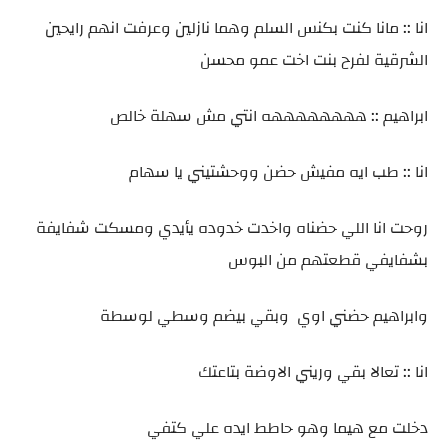
انا :: مانا كنت بكنس السلم وهما نازلين وعرفت انهم رايحين
الشرقية لفرح بنت اخت عمو محسن
ابراهيم :: ههههههههه انتي مش سهلة خالص
انا :: طب ايه مفيش حضن ووحشتيني يا سهام
روحت انا اللي حضناه واخدت خدوده يأيدي ومسكت شفايفة
بشفايفي قطعتهم من البوس
وابراهيم حضني اوي وبقي بيضم وسطي لوسطة
انا :: تعالا بقي وريني الاوضة بتاعتك
دخلت مع هيما وهو حاطط ايده علي كتفي