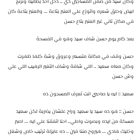
وكان سيد من ضمن المساجين دي .. دخل اخد بطانية وترنج
ابيض وحلق شعره واتوزع علي العنبر بتاعة ... والعنبر بتاعة كان
في مكان تاني غير العنبر بتاع حسن
بعد كام يوم حسن شاف سيد وهو في الفسحة
حسن وقف في مكانة متسمر وعروق وشة كلها ظهرت
وكان معاه سعيد .. اللي شافة وشاف التغير الرهيب اللي علي
وش حسن
سعيد :: ايه يا صاحبي انت تعرف المسجون ده
حسن :: هو ده سيد يا سعيد وراح علشان يضربة لكن سعيد
مسكة من ايده وبصوت واطي.. احنا اتفقنا علي ايه ... اصبر
وخليك هادي ... هيروح مننا فين .. ده عايزلة ترتيب خاص وشغل