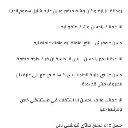
روحتلة الزيارة وكان وشة متغير وباين عليه شايل هموم الدنيا
انا :: مالك ياحسن وشك متغير ليه
حسن :: مفيش .. انتي عاملة ايه وامك عاملة ايه
انا :: كلنا بخير يا حسن .. بس انا حاسة ان فيك حاجة متغيرة
حسن :: انتي جايبة الحاجات دي كلها منين مع اني عارف ان
الظروف مش قد كدة
انا :: مانت عارف ياحسن انا اشتغلت في مستشفي خاص
ومرتبها حلو
حسن :: اه صحيح مانتي قولتيلي باين