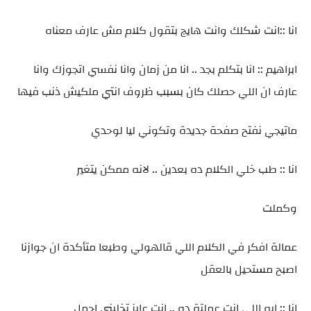
انا ::انت شكلك وانت هايج بتقول كلام مش عارف معناه
ابراهيم :: انا بتكلم بجد .. انا من زمان وانا نفسي اتجوزك وانا
عارف ان اللي حصلك كان بسبب ظروف انتي ملكيش ذنب فيها
ماتيجي نفتح صفحة جديدة وتكوني ليا لوحدي
انا :: طب خلي الكلام ده بعدين .. لانه ممكن يتغير
وكملت
عمالة افكر في الكلام اللي قالهولي وطبعا متأكدة ان جوازنا
اصبح مستحيل بالعقل
انا :: ايه اللي انت عملتة ده .. انت عايز تخليني احمل