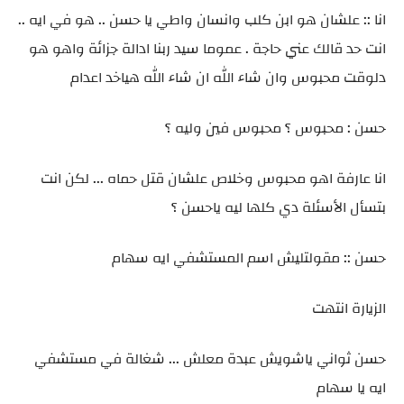
انا :: علشان هو ابن كلب وانسان واطي يا حسن .. هو في ايه ..
انت حد قالك عني حاجة . عموما سيد ربنا ادالة جزائة واهو هو
دلوقت محبوس وان شاء الله ان شاء الله هياخد اعدام
حسن : محبوس ؟ محبوس فين وليه ؟
انا عارفة اهو محبوس وخلاص علشان قتل حماه ... لكن انت
بتسأل الأسئلة دي كلها ليه ياحسن ؟
حسن :: مقولتليش اسم المستشفي ايه سهام
الزيارة انتهت
حسن ثواني ياشويش عبدة معلش ... شغالة في مستشفي
ايه يا سهام