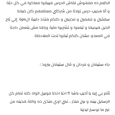
الكلام ده مفهوش نقاش الحرس هيبقوا معاكوا في كل حتة
و أنا هجيب حرس زيادة من شركتي معظمهم كان ضباط
سابقين و فهمين و مدربين و كلكم هتخد حابية الGps إلي تاج
الدين هيجبها و تبلعوا و تشربوا ماية وراها مش بتعمل حاجة
في المعدو عشان كلكم تبقوا تحت الملاحظة
جاء ستيفان و فرحان و قال ستيفان ببرود :
تأمر بي إيه يا أديب باشا ؟! احنا اخدنا موبيل الواد كله تمام كل
الرسايل بينه و بين منذر ، غبي اوي منذى ده واللة هدينه من
غير ما نوسخ ايدينا