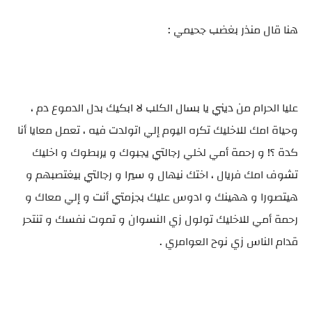
هنا قال منذر بغضب جحيمي :
عليا الحرام من ديني يا بسال الكلب لا ابكيك بدل الدموع دم ،
وحياة امك للاخليك تكره اليوم إلي اتولدت فيه ، تعمل معايا أنا
كدة ؟! و رحمة أمي لخلي رجالتي يجبوك و يربطوك و اخليك
تشوف امك فريال ، اختك نيهال و سيرا و رجالتي بيغتصبهم و
هيتصورا و ههينك و ادوس عليك بجزمتي أنت و إلي معاك و
رحمة أمي للاخليك تولول زي النسوان و تموت نفسك و تنتحر
قدام الناس زي نوح العوامري .