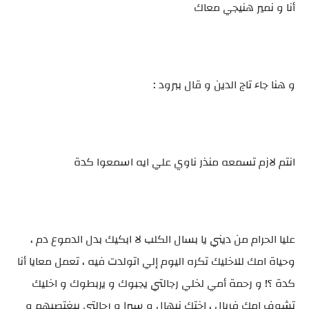
أنا و نمير هنيجي معاك
و هنا جاء تاج الدين و قال ببرود :
انتم لازم تسمعه منذر ناوي علي ايه اسمعوا كدة
عليا الحرام من ديني يا بسال الكلب لا ابكيك بدل الدموع دم ،
وحياة امك للاخليك تكره اليوم إلي اتولدت فيه ، تعمل معايا أنا
كدة ؟! و رحمة أمي لخلي رجالتي يجبوك و يربطوك و اخليك
تشوف امك فريال ، اختك نيهال و سيرا و رجالتي بيغتصبهم و