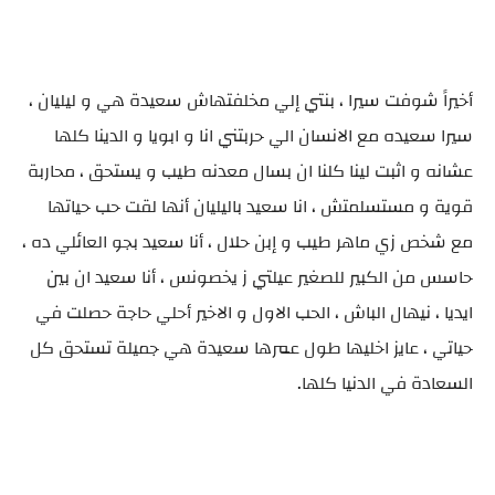
أخيراً شوفت سيرا ، بنتي إلي مخلفتهاش سعيدة هي و ليليان ،
سيرا سعيده مع الانسان الي حربتني انا و ابويا و الدينا كلها
عشانه و اثبت لينا كلنا ان بسال معدنه طيب و يستحق ، محاربة
قوية و مستسلمتش ، انا سعيد باليليان أنها لقت حب حياتها
مع شخص زي ماهر طيب و إبن حلال ، أنا سعيد بجو العائلي ده ،
حاسس من الكبير للصغير عيلتي ز يخصونس ، أنا سعيد ان بين
ايديا ، نيهال الباش ، الحب الاول و الاخير أحلي حاجة حصلت في
حياتي ، عايز اخليها طول عمرها سعيدة هي جميلة تستحق كل
السعادة في الدنيا كلها.