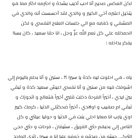
لكن العكس صحيح أنا احب أديب بشدة و احترمه اكتر مما هو
يتخيل اعتبره أخي الكبير و والدي لقد أحسست أنه والدي في
المشفي و ذهابه مع الي جلسات العلاج النفسي و لكن
الحمدلله علي كل نعم الله عزّ وجل ، انا حقا سعيد ، كان بساا
يفكر بداخله :
ياه ، هي احلوت ليه كدة يا سيرا ؟! ، سنين و أنا بحلم باليوم إلي
اشوفك فيه من سنين و أنا نفسي اعيش سعيد كدة و تبقي
بين ايدي ، أخيراً الفرحة دخلت قلبي أخيراً هتعالج و اتجوزك و
تبقي ام صهيب و اولادي ، أخيراً ضحكتلي الدنيا ، كرمك كبير
اوي يارب انا معايا احلي بنت في الدنيا و حوليا عيلتي و كل
الناس إلي بحبهم حتي الفريق ، ستيفان ، فرحات و حتي حجي
التركي حبيته من صدقه و خوفه عليا انا و سيرا ، اتري الواحد