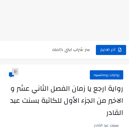
رواية حماتي رمت اكلي كاملة
رواية انا مطلقه كامله
رواية رجعت من السفر فجأه كامله
رواية بنتي اللي عندها 8 سنين بعتتلي رسالة على الموبايل...
سر شراب ابني كامله
أخر الاخبار
أجمل طريقة لإهداء دعاء مميز لمن تحب في ثوانٍ
0
استعلم الآن عن نتيجة الثانوية العامة 2026 برقم الجلوس والاسم
روايات رومانسيه
في الوقت اللي العالم فيه بيحاول يدور على هويته ،...
رواية ارجع يا زمان الفصل الثاني عشر و
اللعب في سيكولوجية الراجل باسم الدين.. شيوخ التريند وصناعة وعي...
الاخير من الجزء الأول للكاتبة بسنت عبد
القادر
بسنت عبد القادر