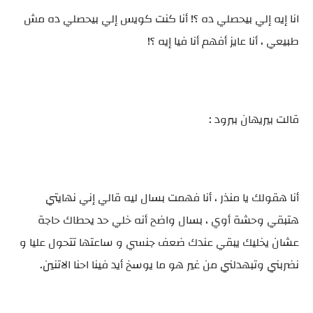
انا إيه إلي بيحصلي ده ؟! أنا كنت كويس إلي بيحصلي ده مش
طبيعي ، أنا عايز أفهم أنا فيا إيه ؟!
قالت بيريهان ببرود :
أنا هقولك يا منذر ، أنا فهمت بسال ليه قالي إني نهايتي
هتبقي وحشة أوي ، بسال واضح أنه خلي حد يحطاك حاجة
عشان يخليك يبقي عندك ضعف جنسي و ساعتها تتحول عليا و
نضربني وتبهدلني من غير هو ما يوسخ أيد فينا احنا الاتنين.