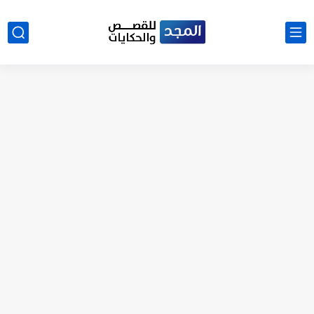
نتينتيجة الثانوية العامة 2025 بالاسم ورقم الجلوس.. الرابط الرسمى للحصول...