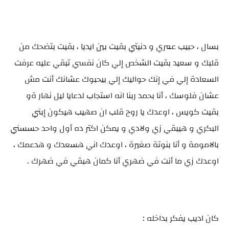
بسال ، حبيب عمري و دنيتي بقيت بين ايديا ، بقيت بتضحك من
قلبك و سعيد بقيت الشخص إلي كان نفسي تبقي عليه عرفت
السعادة إلي في إنك حواليك إلي بيحبوك عشانك أنت مش
عشان فلوسك ، أنا بحمد ربنا انه استجاب لدعايا ليل نهار ةو
بقيت كويس ، اوعدك يا روح قلب ان صهيب هيكون إبني
البكري و هيبقي زي ولادي و يمكن اكتر ده أول واحد حسسني
بالامومة و أنا بنوتة صغيرة ، اوعدك اني هسعدك و هدعمك ،
اوعدك زي ما أنت في ضهري أنا كمان هبقي في ضهرك .
كان اديب يفكر بداخله :