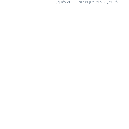
اخر تحديث :
منذ بضع اعوام
26 دقائق للقراءة