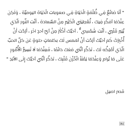
" أَنَا ضائعٌ فِي ظُلْمَةٍ الْحَيَاةِ فِي صعوبات الْحَيَاة اليوميّة ، وَلَكِن
عِنْدَمَا أفكّر فِيك ، تُعْطِيَنِي الْكَثِيرِ مِنْ السّعادة ، أَنْت النّور الّذي
يُنِير قَلْبِي ، أَنْت شَمْسِيٌّ . أحبّك أَكْثَرَ مِنْ أيّ أحدٍ آخَر ، أَرَدْت أَنْ
أُخْبِرَكَ كَم أحبّك أَرَدْت أَنْ أهمس لَك بكلماتٍ حلوةٍ عَن كلّ الحبّ
الّذي أَمْلِكُه لَك ، تذكّر أنّني مَعَك دائمًا ، فَعِنْدَمَا لَا تَسِيرُ الْأُمُورِ
عَلَى مَا يُرام وَعِنْدَمَا يَمْلَأ الْحُزْن قَلْبِك ، تذكّر أنّني أحبّك إِلَى الأبَدِ "
قصر اصيل
￼