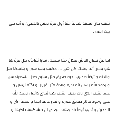
نقيب كان سعيد للغاية حقا أول مرة يحس بالدفيء و أنه في
بيت ابنته .
اما عن بسال الباش فكان حقا سعيد ، سيرا تفاجأه كل مرة ها
هو يحس أنه يمتلك كل شيء ، صهيب يحب سيرا و يتقبلها مثل
والدته و أيضاً صهيب لديه صديق مثل سليم جعل ابنهعيتحسن
و يحمد الله بسال أنه لديه والدة مثل فريال و أخته نيهال و
عمه نقيب الذي بات طيب القلب كما تمني دائما ، يحمد الله
علي وجود ماهر صديق عمره و نمير غامد ايضا و نعمة الأخ و
الصديق و أديب أيضاً قد يعتقد البعض ان مشاكسته اكرها و