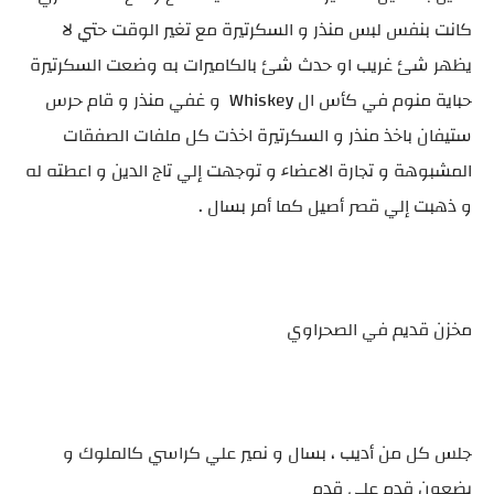
كانت بنفس لبس منذر و السكرتيرة مع تغير الوقت حتي لا
يظهر شئ غريب او حدث شئ بالكاميرات به وضعت السكرتيرة
حباية منوم في كأس ال Whiskey و غفي منذر و قام حرس
ستيفان باخذ منذر و السكرتيرة اخذت كل ملفات الصفقات
المشبوهة و تجارة الاعضاء و توجهت إلي تاج الدين و اعطته له
و ذهبت إلي قصر أصيل كما أمر بسال .
مخزن قديم في الصحراوي
جلس كل من أديب ، بسال و نمير علي كراسي كالملوك و
يضعون قدم علي قدم