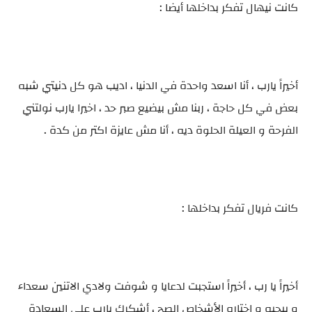
كانت نيهال تفكر بداخلها أيضا :
أخيراً يارب ، أنا اسعد واحدة في الدنيا ، اديب هو كل دنيتي شبه
بعض في كل حاجة ، ربنا مش بيضيع صبر حد ، اخيرا يارب نولتني
الفرحة و العيلة الحلوة ديه ، أنا مش عايزة اكتر من كدة .
كانت فريال تفكر بداخلها :
أخيراً يا رب ، أخيراً استجبت لدعايا و شوفت ولادي الاتنين سعداء
و بيحبه و اختاره الأشخاص الصح ، أشكرك يارب علي السعادة