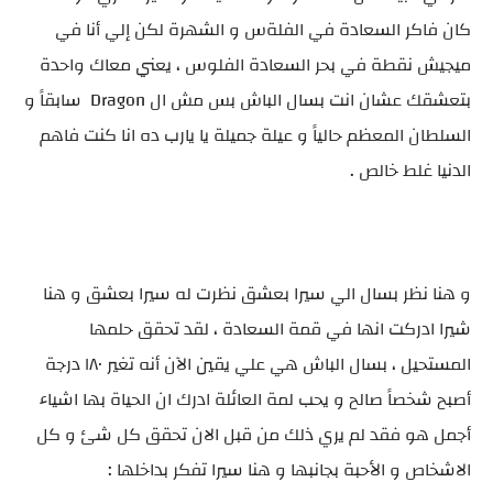
كان فاكر السعادة في الفلةس و الشهرة لكن إلي أنا في
ميجيش نقطة في بحر السعادة الفلوس ، يعني معاك واحدة
بتعشقك عشان انت بسال الباش بس مش ال Dragon سابقاً و
السلطان المعظم حالياً و عيلة جميلة يا يارب ده انا كنت فاهم
الدنيا غلط خالص .
و هنا نظر بسال الي سيرا بعشق نظرت له سيرا بعشق و هنا
شيرا ادركت انها في قمة السعادة ، لقد تحقق حلمها
المستحيل ، بسال الباش هي علي يقين الآن أنه تغير ١٨٠ درجة
أصبح شخصاً صالح و يحب لمة العائلة ادرك ان الحياة بها اشياء
أجمل هو فقد لم يري ذلك من قبل الان تحقق كل شئ و كل
الاشخاص و الأحبة بجانبها و هنا سيرا تفكر بداخلها :