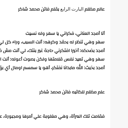
عالم
مظلم
بقلم
فاتن
محمد
شاكر
البارت الرابع
أنا
أمجد
العناني،
فكراني
يا
سهر
وله
نسيت
سهر
وهي
تنظر
له
بحقد
وكرهه:
أنت
السبب،
وراء
كل
لي
أمجد
بضحكه:
أخيرا
افتكرني
حاجة
غير
بنتك،
لي
أنت
مش
ف
سهر
وهي
تعيد
نفس
قلامتها
ولكن
بصوت
أعوله:
أنت
ا
أمجد
بخبث:
الله
مابدانا
نفتكر،
أهو
يا
سمسم
اومال
أي
بق
علم
مظلم
للكاتبه
فاتن
محمد
شاكر
فقامت
تلك
المرأة،
وهي
مغلوبة
علي
أمرها
ومجبورة،
ع