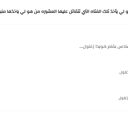
لي
يأخذ
تلك
الفتاه
التي
تتقاتل
عليها
العشيره
من
هو
لي
ياخذها
من
ب
ادس بقلم هويدا زغلول...
غلول
زغلول