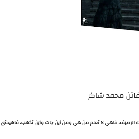
 فاتن محمد شاكر
ك
الرصيف،
فاهي
لا
تعلم
من
هي
ومن
أين
جات
وأين
تذهب،
فاهي
حتى