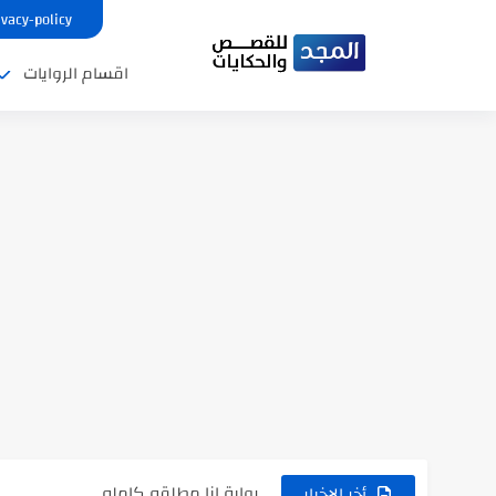
ivacy-policy
اقسام الروايات
نتينتيجة الثانوية العامة 2025 بالاسم ورقم الجلوس.. الرابط الرسمى للحصول...
رواية حماتي رمت اكلي كاملة
رواية انا مطلقه كامله
أخر الاخبار