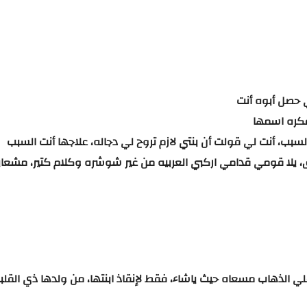
حصل
أبوه
أنت
كره
اسمها
لسبب،
أنت
لي
قولت
أن
بنتي
لازم
تروح
لي
دجاله،
علاجها
أنت
السبب
،
يلا
قومي
قدامي
اركبي
العربيه
من
غير
شوشره
وكلام
كتير،
مش
عاي
لي
الذهاب
مسعاه
حيث
ياشاء،
فقط
لإنقاذ
ابنتها،
من
ولدها
ذي
القلب