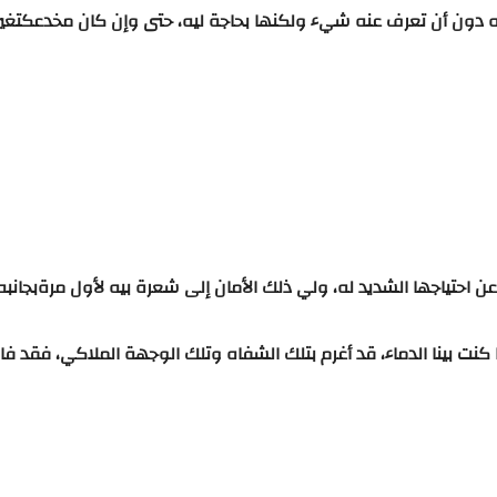
ه
دون
أن
تعرف
عنه
شيء
ولكنها
بحاجة
ليه،
حتى
وإن
كان
مخدع
كتغي
عن
احتياجها
الشديد
له،
ولي
ذلك
الأمان
إلى
شعرة
بيه
لأول
مرة
بجانبه
كنت
بينا
الدماء،
قد
أغرم
بتلك
الشفاه
وتلك
الوجهة
الملاكي،
فقد
فاز