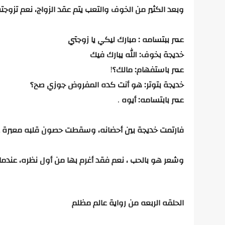
وبعد
الكثير
من
الخوف
والتعب
يتم
عقد
الزواج،
نعم
تزوجت
عمر ببتسامه
:
مبارك
ليكي
يا
زوجتي
خديجة
بخوف:
الله
يبارك
فيك
عمر
باستفهام:
مالك؟
!
خديجة
بتوتر:
هو
أنت
كده
المفروض
جوزي
صح؟
عمر
بابتسامه:
أيوه
.
فارتمت
خديجة
بين
أحضانه،
وسقطت
حصون
قلبه
معبرة
وشعر
هو
بالحب
،
نعم
فقد
أغرم
بها
من
أول
نظره،
عندما
الحلقه
الربعه
من
رواية
عالم
مظلم