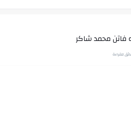
به فاتن محمد شاكر
ب في ثوانٍ
 على هويته ،...
ن.. شيوخ التريند وصناعة وعي...