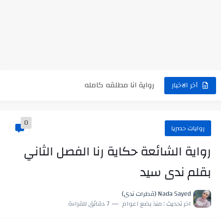
نتينتيجة الثانوية العامة 2025 بالاسم ورقم الجلوس.. الرابط الرسمى للحصول...
رواية حماتي رمت اكلي كاملة
رواية انا مطلقه كامله
أخر الاخبار
رواية رجعت من السفر فجأه كامله
رواية بنتي اللي عندها 8 سنين بعتتلي رسالة على الموبايل...
0
سر شراب ابني كامله
روايات حصريا
رواية الشائعة حكاية رنا الفصل الثاني
أجمل طريقة لإهداء دعاء مميز لمن تحب في ثوانٍ
بقلم ندى سيد
استعلم الآن عن نتيجة الثانوية العامة 2026 برقم الجلوس والاسم
في الوقت اللي العالم فيه بيحاول يدور على هويته ،...
Nada Sayed (قطرات ندى)
اخر تحديث :
منذ بضع اعوام
7 دقائق للقراءة
اللعب في سيكولوجية الراجل باسم الدين.. شيوخ التريند وصناعة وعي...