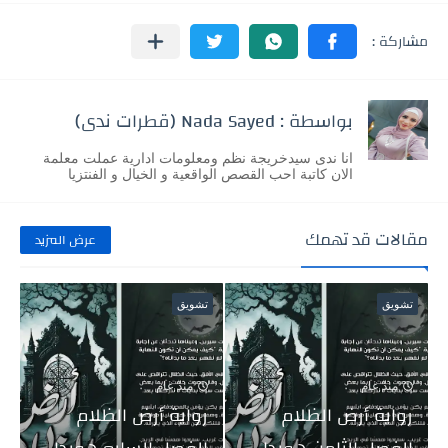
بواسطة : Nada Sayed (قطرات ندى)
انا ندى سيدخريجة نظم ومعلومات ادارية عملت معلمة
الان كاتبة احب القصص الواقعية و الخيال و الفنتزيا
مقالات قد تهمك
عرض المزيد
تشويق
تشويق
منذ عام
منذ عام
رواية أرض الظلام
رواية أرض الظلام