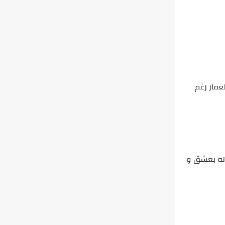
عمار رغم
ر له بعشق و