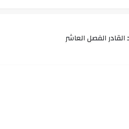
 القادر الفصل العاشر
ب في ثوانٍ
 على هويته ،...
ن.. شيوخ التريند وصناعة وعي...