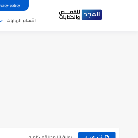
ivacy-policy
اقسام الروايات
نتينتيجة الثانوية العامة 2025 بالاسم ورقم الجلوس.. الرابط الرسمى للحصول...
رواية حماتي رمت اكلي كاملة
رواية انا مطلقه كامله
أخر الاخبار