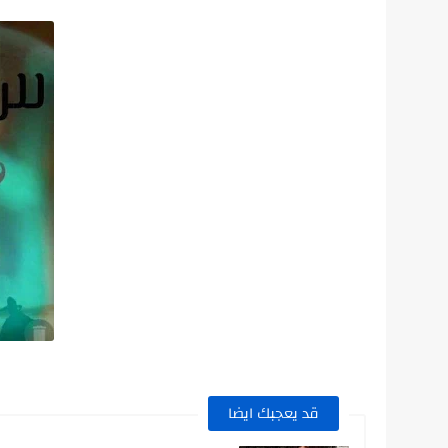
قد يعجبك ايضا