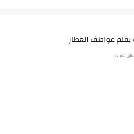
ب في ثوانٍ
ه بقلم عواطف العطار
 على هويته ،...
ن.. شيوخ التريند وصناعة وعي...