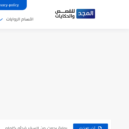
ivacy-policy
اقسام الروايات
نتينتيجة الثانوية العامة 2025 بالاسم ورقم الجلوس.. الرابط الرسمى للحصول...
رواية حماتي رمت اكلي كاملة
رواية انا مطلقه كامله
رواية رجعت من السفر فجأه كامله
رواية بنتي اللي عندها 8 سنين بعتتلي رسالة على الموبايل...
أخر الاخبار