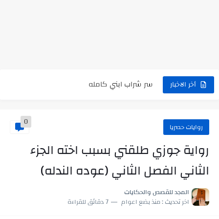
رواية حماتي رمت اكلي كاملة
رواية انا مطلقه كامله
رواية رجعت من السفر فجأه كامله
رواية بنتي اللي عندها 8 سنين بعتتلي رسالة على الموبايل...
سر شراب ابني كامله
أخر الاخبار
أجمل طريقة لإهداء دعاء مميز لمن تحب في ثوانٍ
0
استعلم الآن عن نتيجة الثانوية العامة 2026 برقم الجلوس والاسم
روايات حصريا
في الوقت اللي العالم فيه بيحاول يدور على هويته ،...
رواية جوزي طلقني بسبب اخته الجزء
اللعب في سيكولوجية الراجل باسم الدين.. شيوخ التريند وصناعة وعي...
الثاني الفصل الثاني (عوده الندله)
المجد للقصص والحكايات
اخر تحديث :
منذ بضع اعوام
7 دقائق للقراءة