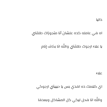
داليا
اه هي عامله كده علشان أنا متجوزاك طلقني
يا علاء ارجوك طلقني والله انا بخاف إنام
علاء
اي كلامك ده اهدي بس يا حبيبتي ارجوكي
والله انا هحل ليكي كل المشاكل وبعدها