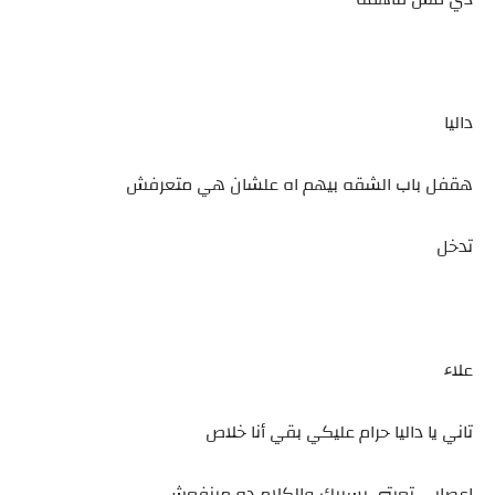
داليا
هقفل باب الشقه بيهم اه علشان هي متعرفش
تدخل
علاء
تاني يا داليا حرام عليكي بقي أنا خلاص
اعصابي تعبتي بسببك والكلام ده مينفعش