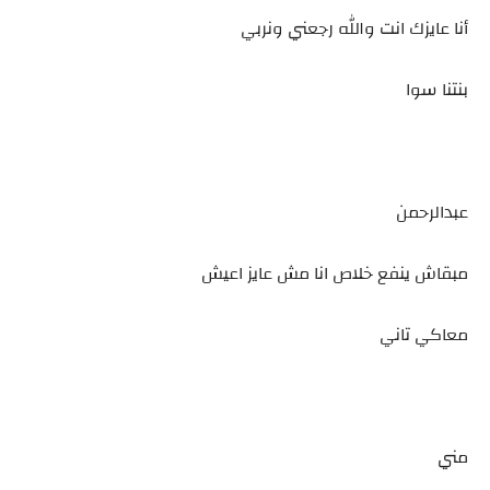
أنا عايزك انت والله رجعني ونربي
بنتنا سوا
عبدالرحمن
مبقاش ينفع خلاص انا مش عايز اعيش
معاكي تاني
مني