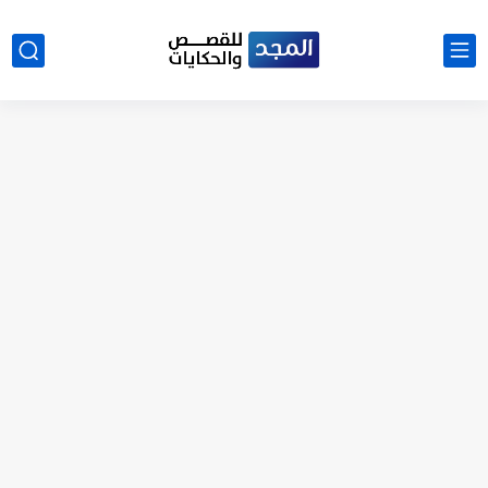
نتينتيجة الثانوية العامة 2025 بالاسم ورقم الجلوس.. الرابط الرسمى للحصول...