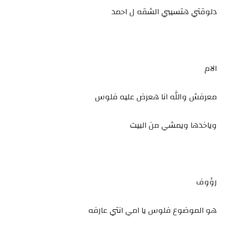
دلوقتي هتسيبي الشقه ل احمد
الام
معرفش والله انا هعرض عليه فلوس
وياخدها ويمشي من البيت
رؤوف
هو الموضوع فلوس يا امي انتي عارفه