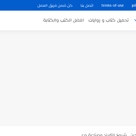
pr
terms-of-use
اتصل بنا
كن ضمن فريق العمل
تحميل كتاب و روايات
افضل الكتب والكتابة
ب في ثوانٍ
 على هويته ،...
ن.. شيوخ التريند وصناعة وعي...