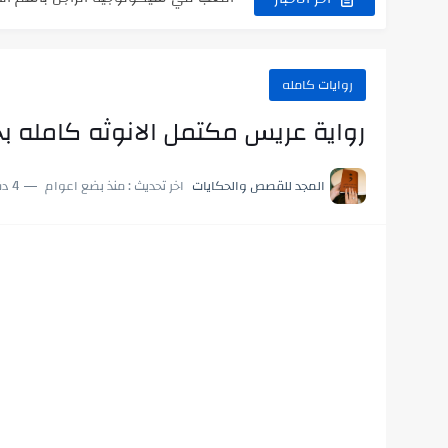
روايات كامله
رواية عريس مكتمل الانوثه كامله ب
المجد للقصص والحكايات
اخر تحديث :
منذ بضع اعوام
4 دقائق للقراءة