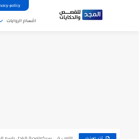
ivacy-policy
اقسام الروايات
نتينتيجة الثانوية العامة 2025 بالاسم ورقم الجلوس.. الرابط الرسمى للحصول...
رواية حماتي رمت اكلي كاملة
رواية انا مطلقه كامله
رواية رجعت من السفر فجأه كامله
رواية بنتي اللي عندها 8 سنين بعتتلي رسالة على الموبايل...
سر شراب ابني كامله
أجمل طريقة لإهداء دعاء مميز لمن تح
استعلم الآن عن نتيجة الثانوية العامة 2026 برقم الجلوس والاسم
في الوقت اللي العالم فيه بيحاول يدور
اللعب في سيكولوجية الراجل باسم الدي
أخر الاخبار