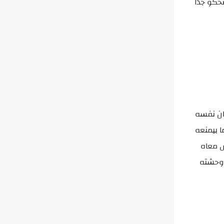
حكو جدا
ان نفسه
 بيمنعه
 معاه
 سابها وحشته