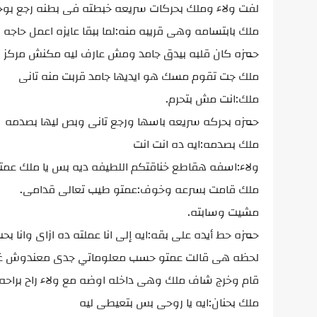
لفت ولاء وملك بحركات سريعه خبطته فى بطنه رجع بوج
ملك بابتسامه وهى قريبه منه:لما ببقا عايزه اعمل حاجه 
حمزه كان قلبه بيدق جامد ومش عارف ليه مكنش مركز 
ملك جت تقوم مسك هو ايديها جامد قربت منه تانى
ملك:انت مش بتحرم.
حمزه بحركه سريعه باسها ورجع تانى وبص ليها بصدمه
ملك بصدمه:ايه ده انت انت
ولاء:اسفه هقاطع خناقتكم اللطيفه ديه بس يا ملك عمتو
ملك قامت بسرعه وخوف:عمتو طيب تعالى قدامى.
مشيت وسابته.
حمزه حط أيده على بقه:ايه إلى انا عملته ده ازاى وانا بح
لحظه هى قالت عمتو حسب معلوماتي جدى معندوش غير ب
قام وخرج شاف ملك وهى داخله اوضه مع ولاء راح براحه و
ملك بحنان:ايه يا روحى بس بتعيطى ليه