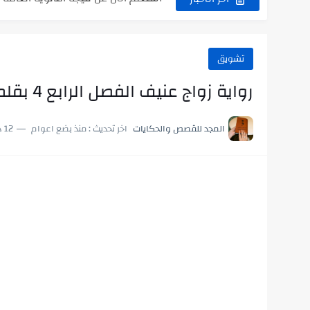
اللعب في سيكولوجية الراجل باسم الدي
تشويق
رواية زواج عنيف الفصل الرابع 4 بقلم منار مجدي
المجد للقصص والحكايات
اخر تحديث :
منذ بضع اعوام
12 دقائق للقراءة