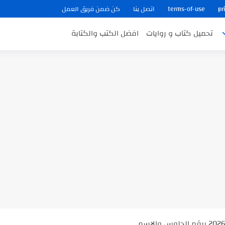
pr
terms-of-use
اتصل بنا
كن ضمن فريق العمل
تحميل كتاب و روايات
افضل الكتب والكتابة
ب في ثوانٍ
 على هويته ،...