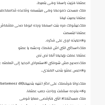
عمتها هزيت راسها وهى بتعيط.
ملك مسحت دموعها وهى مبتسمه وقاعده قدامها:طب ت
عمتها بصيت ليها
ملك:بيقولك مره بنت اسمها ورده ابوها صحى ملقهاش
عمتها ابتسمت
ولاء:بايخه اوى على فكره.
ملك:اسكتى انتى اش فهمك وحشه يا عمتو
عمتها عملت بإيديها أنها نص نص
ملك:صحيح مش شوفتى الاستعراض الجديد إلى اتعلمته عل
ولاء:بس عمتو بتحب الهندى..
ملك:وانا هرقصلك على اكتر اغنيه بتحبيها(batameez dil)
ولاء بفرحه سقفت وراحت جمب عمتها.
ملك مسكتها:لا انتى هترقصى معايا قومى