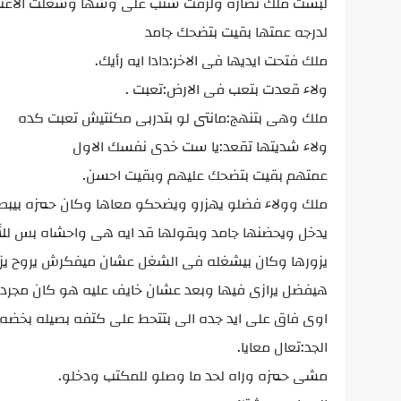
لبست ملك نضاره ولزقت شنب على وشها وشغلت الاغنيه و
لدرجه عمتها بقيت بتضحك جامد
ملك فتحت ايديها فى الاخر:دادا ايه رأيك.
ولاء قعدت بتعب فى الارض:تعبت .
ملك وهى بتنهج:مانتى لو بتدربى مكنتيش تعبت كده
ولاء شديتها تقعد:يا ست خدى نفسك الاول
عمتهم بقيت بتضحك عليهم وبقيت احسن.
ملك وولاء فضلو يهزرو ويضحكو معاها وكان حمزه بيب
يدخل ويحضنها جامد وبقولها قد ايه هى واحشاه بس للأ
يزورها وكان بيشغله فى الشغل عشان ميفكرش يروح يز
اوى فاق على ايد جده الى بتتحط على كتفه بصيله بخض
الجد:تعال معايا.
مشى حمزه وراه لحد ما وصلو للمكتب ودخلو.