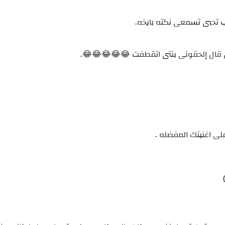
حبى تسمعى نكته بايخه.
 قال إلحقونى بنتى اتقطفت 😂😂😂😂😂.
ى اغنيتك المفضله .