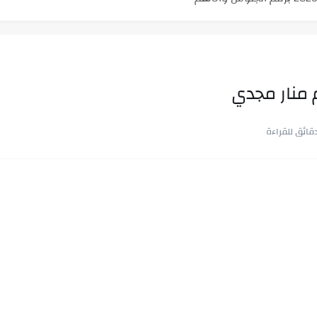
ن.. شيوخ التريند وصناعة وعي...