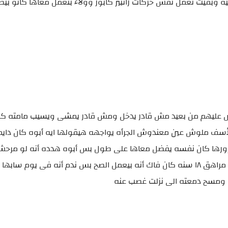
بقيت تعمل نفس حركات رانبير كابور وولاء بتعمل معاها كانو بيض
ص عليهم من بعيد مش قادر يدخل ومش قادر يمشى ويسيب مامته ك
سف ملوش عين معندوش الجرأه يواجهه هيقولها ايه أبوه كان دايما
ورها كان نفسه يفضل معاها على طول بس أبوه هدده أنه لو مرحش
هيفضل يرازى فيها وبعد عشان خايف عليه هو كان مجرد مراهق ١٨ سنه كان فاك أنه بيعمل الصح بس ندم أنه فى يوم
ه ومسح دمعته الى نزلت غصب عنه