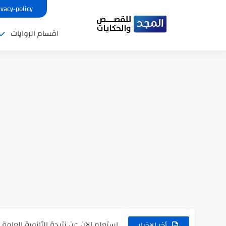
ivacy-policy
اقسام الروايات
نتينتيجة الثانوية العامة 2025 بالاسم ورقم الجلوس.. الرابط الرسمى للحصول...
رواية حماتي رمت اكلي كاملة
رواية انا مطلقه كامله
رواية رجعت من السفر فجأه كامله
رواية بنتي اللي عندها 8 سنين بعتتلي رسالة على الموبايل...
سر شراب ابني كامله
أجمل طريقة لإهداء دعاء مميز لمن تح
استعلم الآن عن نتيجة الثانوية العامة 2026 برقم الجلوس والاسم
في الوقت اللي العالم فيه بيحاول يدور
أخر الاخبار