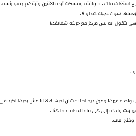
ع استغلت ملك ده ولفته ومسكت أيده الاتنين وثبتتهم جمب رأسه.
بعملها سواء عجبك ده او لا.
هى بتقول ايه بس مركز مع حركه شفايفها
 .
ب واحده غيرها ومين ديه اصلا عشان احبها لا لا انا مش بحبها اكيد ف
نت واحده إلى هى ماما لحظه ماما هنا .
فتح الباب.