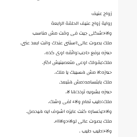
زواج عنيف
رواية زواج عنيف الحلقة الرابعة
ولاء:شكلى جيت فى وقت مش مناسب
ملك بصوت عالى:استنى عندك وانت ابعد عنى.
حمزه برفع حاجب:واثقه اوى كده.
ملك:بقولك اوعى متعصبنيش اكتر.
حمزه:لا مش هسيبك يا ملك.
ملك بابتسامه:مش هتبعد.
حمزه بشويه تردد:ها لا.
ملك:طيب تمام ولاء لفى وشك.
ولاء:يخساره كنت عايزه اشوف ايه هيحصل.
ملك بصوت عالى لولاء:ولاااء.
ولاء:طيب طيب .