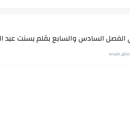
ي الفصل السادس والسابع بقلم بسنت عبد ال
ب في ثوانٍ
 على هويته ،...
ن.. شيوخ التريند وصناعة وعي...