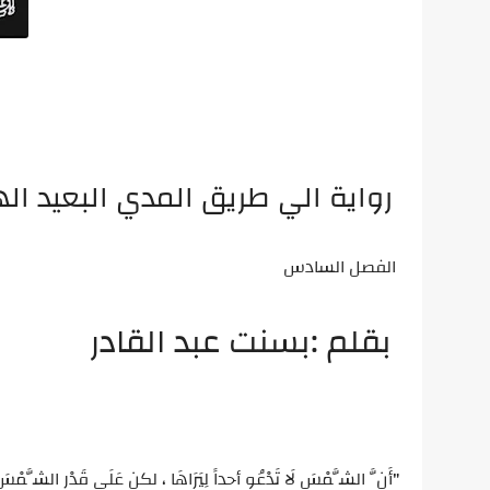
رواية الي طريق المدي البعيد ال
الفصل السادس
بقلم :بسنت عبد القادر
"أَنَّ الشَّمْسَ لَا تَدْعُو أحداً لِيَرَاهَا ، لكن عَلَى قَدْرِ الشَّمْسَ