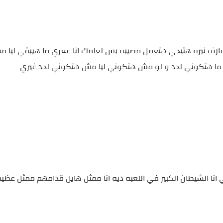
ارف نيره هتيجي هتعمل مصيبه بس لعلمك انا عمري ما هيبقي ليا مش
ه ما هتكوني لحد و لو مش هتكوني ليا مش هتكوني لحد غيري
نا الشيطان الكبير في اللعبه ديه انا ممثل هايل قدامهم ممثل عظيم