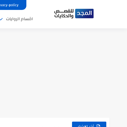
ivacy-policy
اقسام الروايات
نتينتيجة الثانوية العامة 2025 بالاسم ورقم الجلوس.. الرابط الرسمى للحصول...
رواية حماتي رمت اكلي كاملة
رواية انا مطلقه كامله
أخر الاخبار