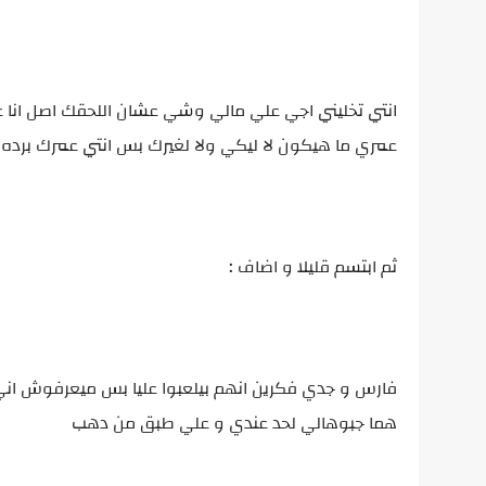
انتي تخليني اجي علي مالي وشي عشان اللحقك اصل انا ع
عمري ما هيكون لا ليكي ولا لغيرك بس انتي عمرك برد
ثم ابتسم قليلا و اضاف :
فارس و جدي فكرين انهم بيلعبوا عليا بس ميعرفوش اني ا
هما جبوهالي لحد عندي و علي طبق من دهب