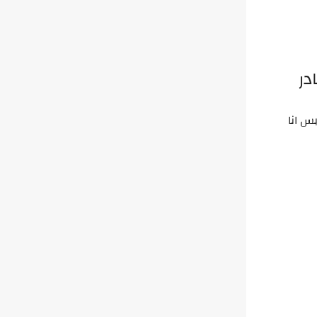
در
س انا