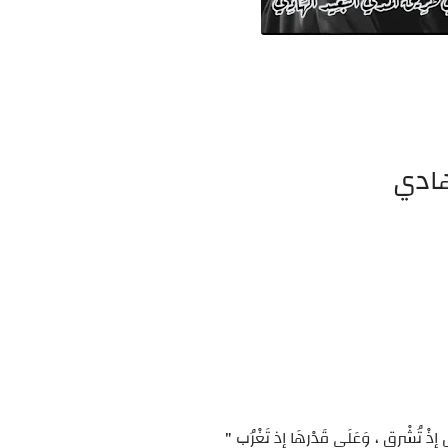
هادي
 إذْ تُشْرِق ، وَعَلَى قَدْرِهَا إذ تَغْرُب "