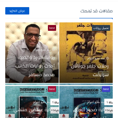
مقالات قد تهمك
عرض المزيد
تحميل روايات
best
منذ بضع اعوام
رواية الورد والدم:
منذ بضع اعوام
رحلات جلفر جوناثان
أحدث روايات الكاتب
سويفت
محمد مسافر
best
best
منذ بضع اعوام
منذ بضع اعوام
رواية ضجيج العقل
رواية عشقي منتهي