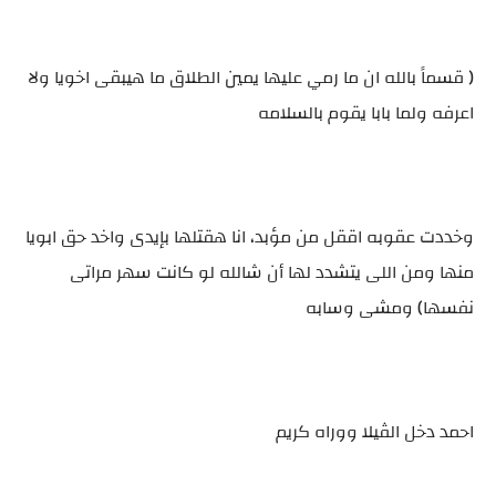
( قسماً بالله ان ما رمي عليها يمين الطلاق ما هيبقى اخويا ولا
اعرفه ولما بابا يقوم بالسلامه
وخددت عقوبه اققل من مؤبد، انا هقتلها بإيدى واخد حق ابويا
منها ومن اللى يتشدد لها أن شالله لو كانت سهر مراتى
نفسها) ومشى وسابه
احمد دخل الڤيلا ووراه كريم