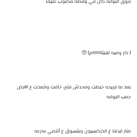
فوق البوابه كان في يافطه مكتوب عليها
( دار وفيه للايتاااااااام) 🥺
بعد ما فريحه خبطت ومحدش فتح، خافت وقعدت ع الارض
جمب البوابه
منار ايدها ع الدركسيون وبتسوق ع أقصي سرعه