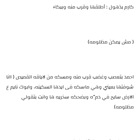
كارم بذهول : أطلقها وقرب منه وببكاء
( مش يمكن مظلومه)
احمد بتعصب وغضب قرب منه ومسكه من لاياقه القميص ( اانا
شوفتها بعيني وهي ماسكه فى ايدها السكينه، وابوك نايم ع
الارض سايح في دم”ه وبضحكه سخريه ها وانت بتقولي
مظلومه)