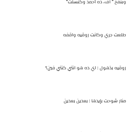
وبنفخ ” اف، ده أحمد وكنسلت”
طلعت جري وكانت روقيه واقفه
روقيه بذهول : اي ده هو انتي كنتي فين؟
منار شوحت بإيدها : بعدين بعدين