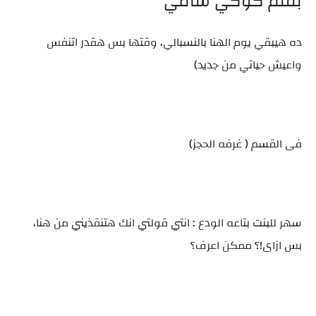
بقلم كوكي سامي
ده هيبقي يوم الهنا بالنسبالي، وقتها بس هقدر اتنفس
واعيش حياتي من جديد)
فى القسم ( غرفه الحجز)
سهر للبنت بتاعه الودع : انتي قولتي انك هتنقذيني من هنا،
بس ازاى!؟ ممكن اعرف؟