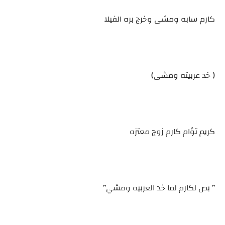
كارم سابه ومشى وخرج بره الفيلا
( خد عربيته ومشى)
كريم تؤام كارم زوج معتزه
” بص لكارم لما خد العربيه ومشي”