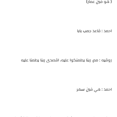
( هو فين عمار)
احمد : قاعد جمب بابا
روقيه : مم، ربنا يطمنكوا عليه، اقصدى ربنا يطمنا عليه
احمد : هي فين سهر