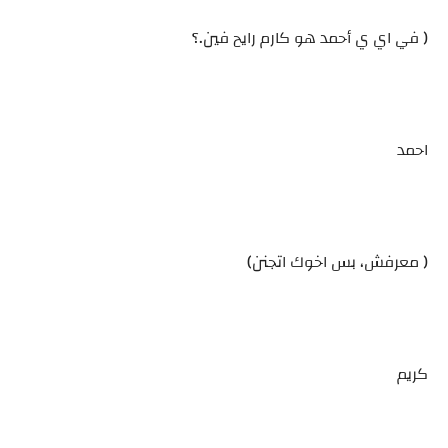
( في اي ي أحمد هو كارم رايح فين.؟
احمد
( معرفش، بس اخوك اتجنن)
كريم