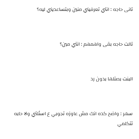
تانى حاجه : انتي تعرفيني منين وبتساعديني ليه؟
تالت حاجه بقى واهمهم : انتي مين؟
البنت بصتلها بدون رد
سهر : واضح كده انك مش عاوزه تجوبي ع اسئلتي ولا حابه
تتكلمي