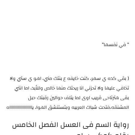
” في نفسها”
( بقي كده ي سهر، كنت خايفه ع بنتك مني، اهو ي ستي ولا
تخافي عليها ولا تحزني انا ريحتك منها خالص وللأبد، اما انتي
بقى هترتاحى قريب اوى لما يتلف حوالين رقبتك حبل
المشنقه،فتحت شباك العربيه وبتستنشق الهوا، ياااااااااااااااااااه
رواية السم فى العسل الفصل الخامس