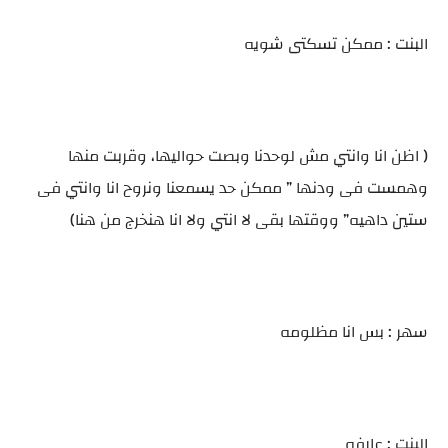
البنت : ممكن تسكتى شويه
( اظن انا وانتي مش لوحدنا وبصت حواليها، وقربت منها
وهمست فى ودنها ” ممكن حد يسمعنا ونروح انا وانتي فى
ستين داهيه” ووقتها بقى لا انتي ولا انا هنخرج من هنا)
سهر : بس انا مظلومه
البنت : عارفه