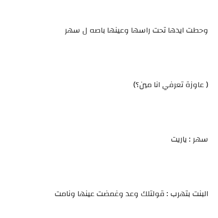
وحطت ايدها تحت راسها وعينها باصه ل سهر
( عاوزة تعرفي انا مين؟)
سهر : ياريت
البنت بتهرب : قولتلك وعد وغمضت عينها ونامت