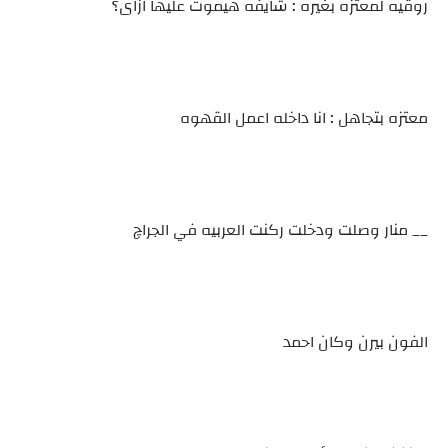
روقيه لمعتزه بغيره : شايفه هيموت عليها ازاى؟
معتزه بتجاهل : انا داخله اعمل القهوه
__ منار وصلت ودخلت ركنت العربيه في الجراچ
الفون بيرن وكان احمد