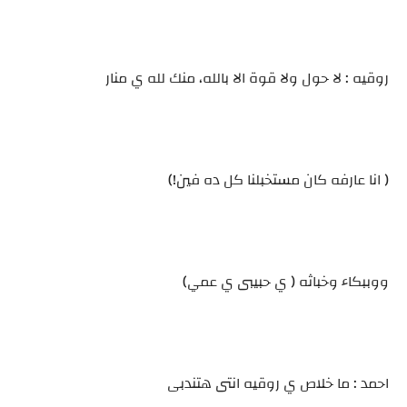
روقيه : لا حول ولا قوة الا بالله، منك لله ي منار
( انا عارفه كان مستخبلنا كل ده فين!)
ووببكاء وخباثه ( ي حبيبى ي عمي)
احمد : ما خلاص ي روقيه انتى هتندبى