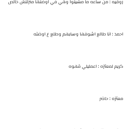
روقيه : من ساعه ما مشيتوا وهي في اوضتها منزلتش خالص
احمد : انا طالع اشوفها وسابهم وطلع ع اوضته
كريم لمعتزه : اعمليلي قهوه
معتزه : حاضر