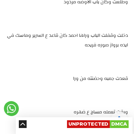
وطلعت وكان باب الاوضه مردود
دخلت وقفلت الباب وراها احمد كان قاعد ع السرير وماسك في
ايده برواز صوره فريحه
قعدت جمبه وحضنته من ورا
وبقت تعمله مساچ ع ضهره
UNPROTECTED
DMCA
رواية السم فى العسل