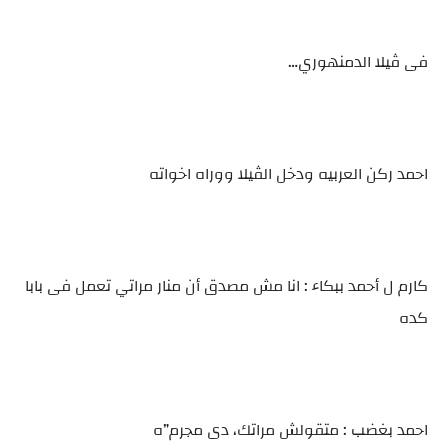
فى ڤيلا الدمنهوري…
احمد ركن العربيه ودخل الڤيلا ووراه اخواته
كارم ل أحمد ببكاء : انا مش مصدق أن منار مراتي تعمل فى بابا
كده
احمد بغضب : متقولش مراتك، دى مجرم”ه