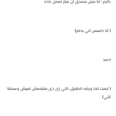
كارم : انا مش مصدق أن منار تعمل كده
( انا حاسس اني بحلم)
احمد
( ابعت لها ورقه الطلاق، اللي زى دى متنفعش تعيش وسطنا
تاني)