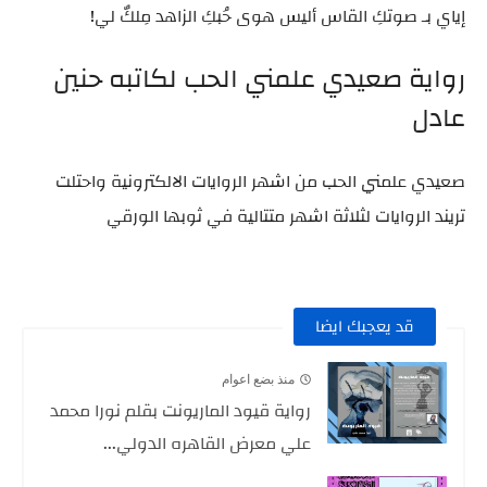
إياي بـ صوتكِ القاس أليس هوى حُبكِ الزاهد مِلكٌ لي!
رواية صعيدي علمني الحب لكاتبه حنين
عادل
صعيدي علمني الحب من اشهر الروايات الالكترونية واحتلت
تريند الروايات لثلاثة اشهر متتالية في ثوبها الورقي
قد يعجبك ايضا
منذ بضع اعوام
رواية قيود الماريونت بقلم نورا محمد
علي معرض القاهره الدولي...