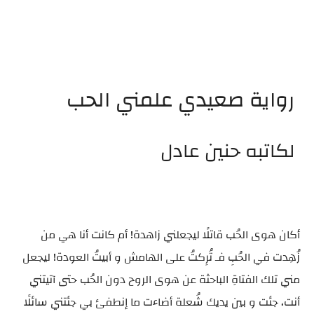
رواية صعيدي علمني الحب
لكاتبه حنين عادل
أكان هوى الحُب قاتلًا ليجعلني زاهدة! أم كانت أنا هي من
زُهِدت في الحُبِ فـ تُرِكتُ على الهامش و أبيتُ العودة! ليجعل
مني تلك الفتاةِ الباحثة عن هوى الروح دون الحُب حتى آتيتني
أنت، جئت و بين يديك شُعلة أضاءت ما إنطفئ بي جئتني سائلًا