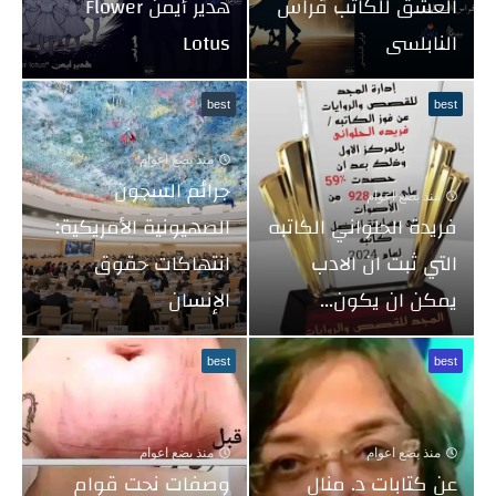
العشق للكاتب فراس
هدير أيمن Flower
النابلسى
Lotus
best
best
منذ بضع اعوام
جرائم السجون
منذ بضع اعوام
فريدة الحلواني الكاتبه
الصهيونية الأمريكية:
التي ثبت ان الادب
انتهاكات حقوق
يمكن ان يكون...
الإنسان
best
best
منذ بضع اعوام
منذ بضع اعوام
عن كتابات د. منال
وصفات نحت قوام