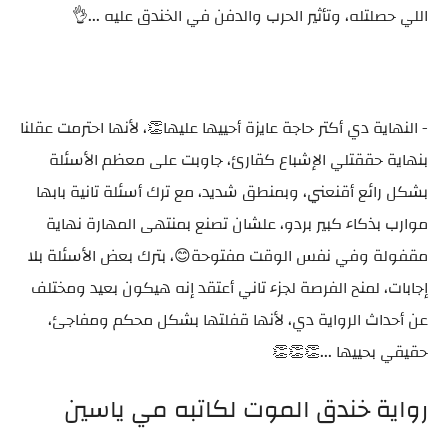
اللي حصلتله، وتأثير الحرب والدفن في الخندق عليه ...👌
- النهاية دي أكتر حاجة عايزة أحييها عليها👏، لأنها احترمت عقلنا
بنهاية حققتلي الإشباع كقارئ، جاوبت على معظم الأسئلة
بشكل رائع أقنعني، وبمنطق شديد، مع ترك أسئلة تانية بابها
موارب بذكاء كبير بردو، علشان تصنع بمنتهى المهارة نهاية
مقفولة وفي نفس الوقت مفتوحة😊، بترك بعض الأسئلة بلا
إجابات، لمنح الفرصة لجزء تاني أعتقد إنه هيكون بعيد ومختلف
عن أحداث الرواية دي، لأنها قفلتها بشكل محكم ومفاجئ،
حقيقي بحييها ...👏👏👏
رواية خندق الموت لكاتبه مي ياسين