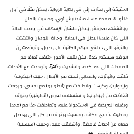
الحقيقة إني بعترف إني في بداية الرواية، يمكن مثلًا في أول
٢٠ أو ٣٠ صفحة منها، مشدتنيش أوي، وحسيت بالملل
وبالتشتت، معرفش يمكن علشان الإسهاب في وصف الحالة
اللي كان عليها البطل في البداية، وحالة التوهان والتشتت
والتوتر، اللي دخلتني فيهم الكاتبة على طول، وتوقعت إن
الوضع هيستمر كدة، لكن لقيت الأمور اختلفت تمامًا مع
الصفحات اللي بعد كدة، واتشديت جدًا🥰، وتوحدت مع الأحداث،
قلقت واتوترت، وأعصابي تعبت مع الأبطال، حبيت (جيكوب)
و(إدوارد)، وكرهت واتخانقت مع (أنطونيو) مع نفسي، ورجعت
اتغاظت من (جيكوب) واستسلامه لمرض (أنطونيو) وغيرته
ورغبته المريضة في الاستحواذ عليه، وتعاطفت جدًا مع (مجد)
وحطيت نفسي مكانه، وحسيت بجنونه من كل اللي بيحصل
معاه من أحداث غامضة، وأشفقت عليه، وحبيت (سيسليا)
الجميلة الرقيقة ...❤️