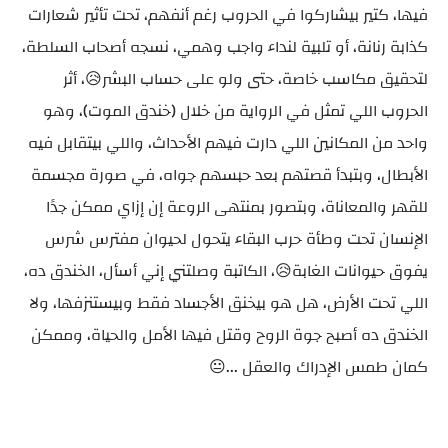
فيها، كتير بيشاركوا في الحروب رغم أنفهم، تحت تأثير شعارات
كذابة رنانة، أو تلبية لنداء واجب وهمي، نسجه أصحاب السلطة،
لتحقيق مكاسب خاصة، حتى ولو على حساب البشر😥، أثر
الحروب اللي تمثل في الرواية من خلال (خندق الموت)، وهو
واحد من المكانين اللي دارت فيهم الأحداث، واللي بيتقابل فيه
الأبطال، وبتبدأ قصتهم بعد حبسهم جواه، في صورة مجسمة
للقهر والمعاناة، وبتصور بمنتهى الروعة إن إزاي ممكن جدًا
الإنسان تحت وطأة حرب البقاء يتحول لحيوان مفترس شرس
يفوق حيوانات الغابة😥، الكاتبة وصلتني إني أسأل، الخندق ده،
اللي تحت الأرض، هل هو بيخنق الأجساد فقط وبيستنزفها، ولا
الخندق ده أصبح جوة الروح وقتل فيها الأمل والحياة، وممكن
كمان طمس الإدراك والعقل ...😐