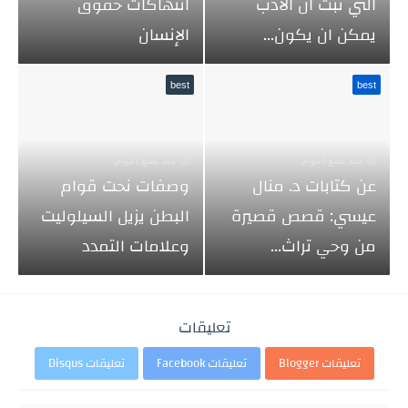
التي ثبت ان الادب
انتهاكات حقوق
يمكن ان يكون...
الإنسان
best
best
منذ بضع اعوام
منذ بضع اعوام
عن كتابات د. منال
وصفات نحت قوام
عيسي: قصص قصيرة
البطن يزيل السيلوليت
من وحي تراث...
وعلامات التمدد
تعليقات
تعليقات Blogger
تعليقات Facebook
تعليقات Disqus