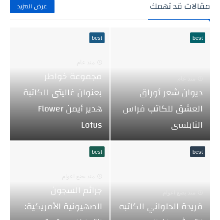
مقالات قد تهمك
عرض المزيد
best
best
منذ عام
مجموعة خواطر
منذ عام
ديوان شعر أوراق
بعنوان غاليتى للكاتبة
العشق للكاتب فراس
هدير أيمن Flower
النابلسى
Lotus
best
best
منذ بضع اعوام
جرائم السجون
منذ بضع اعوام
فريدة الحلواني الكاتبه
الصهيونية الأمريكية: