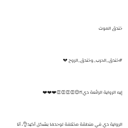
خندق الموت
#خندق_الحرب_وخندق_الروح 💔
إيه الرواية الرائعة دي؟!😊👏👏👏👏❤️❤️❤️
الرواية دي في منطقة مختلفة لوحدها بشكل أكيد👌، أنا