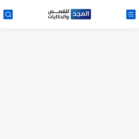
نتينتيجة الثانوية العامة 2025 بالاسم ورقم الجلوس.. الرابط الرسمى للحصول...
رواية حماتي رمت اكلي كاملة
رواية انا مطلقه كامله
رواية رجعت من السفر فجأه كامله