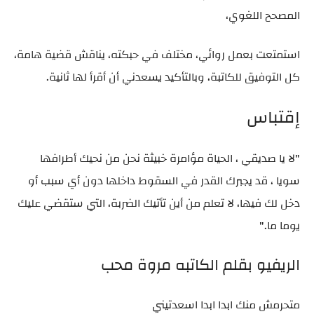
المصحح اللغوي،
استمتعت بعمل روائي، مختلف في حبكته، يناقش قضية هامة،
كل التوفيق للكاتبة، وبالتأكيد يسعدني أن أقرأ لها ثانية.
إقتباس
"لا يا صديقي ، الحياة مؤامرة خبيثة نحن من نحيك أطرافها
سويا ، قد يجبرك القدر في السقوط داخلها دون أي سبب أو
دخل لك فيها، لا تعلم من أين تأتيك الضربة، التي ستقضي عليك
يوما ما."
الريفيو بقلم الكاتبه مروة محب
متحرمش منك ابدا ابدا اسعدتيني