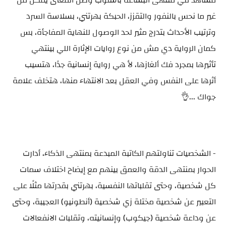
مشاهد في منتهى البشاعة بأسلوب وصل المعنى يمكن من
غير ما نحس بالنفور والتقزز، الحبكة بهرتني، بسلاسة السرد
وترتيب الأحداث بتدرج مثير لحد الوصول للنهاية المفاجأة، بس
كمان الرواية دي مش من نوع روايات الإثارة اللي بينتهي
تأثيرها بمجرد فك ألغازها، لأ هي رواية إنسانية جدًا، هتسيب
أثرها على النفس وفي العقل بعد الانتهاء منها، هتخلف علامة
جواك ...👌
- الشخصيات تناولتهم الكاتبة المبدعة بمنتهى الذكاء، أدارت
الحوار بمنتهى الدقة والعمق بينهم مع إيضاح اختلاف سمات
كل شخصية، وحتى تقلباتها النفسية، بهرتني بقدرتها مثلًا على
التعبير عن شخصية مختلة زي شخصية (أنطونيو) العجيبة، وحتى
عن وداعة شخصية (جيكوب) وإنسانيته، وتقلبات الانفعالات