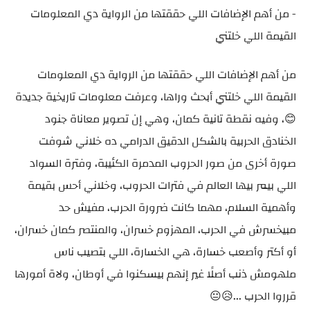
- من أهم الإضافات اللي حققتها من الرواية دي المعلومات
القيمة اللي خلتني
من أهم الإضافات اللي حققتها من الرواية دي المعلومات
القيمة اللي خلتني أبحث وراها، وعرفت معلومات تاريخية جديدة
😊، وفيه نقطة تانية كمان، وهي إن تصوير معاناة جنود
الخنادق الحربية بالشكل الدقيق الدرامي ده خلاني شوفت
صورة أخرى من صور الحروب المدمرة الكئيبة، وفترة السواد
اللي بيمر بيها العالم في فترات الحروب، وخلاني أحس بقيمة
وأهمية السلام، مهما كانت ضرورة الحرب، مفيش حد
مبيخسرش في الحرب، المهزوم خسران، والمنتصر كمان خسران،
أو أكتر وأصعب خسارة، هي الخسارة، اللي بتصيب ناس
ملهومش ذنب أصلًا غير إنهم بيسكنوا في أوطان، ولاة أمورها
قرروا الحرب ...😥😐