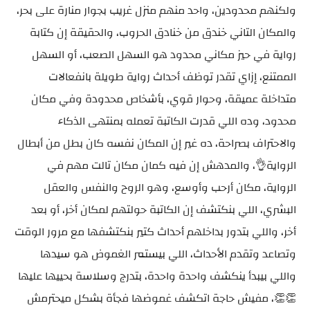
ولكنهم محدودين، واحد منهم منزل غريب بجوار منارة على بحر،
والمكان التاني خندق من خنادق الحروب، والحقيقة إن كتابة
رواية في حيز مكاني محدود هو السهل الصعب، أو السهل
الممتنع، إزاي تقدر توظف أحداث رواية طويلة بانفعالات
متداخلة عميقة، وحوار قوي، بأشخاص محدودة وفي مكان
محدود، وده اللي قدرت الكاتبة تعمله بمنتهى الذكاء
والاحتراف بصراحة، ده غير إن المكان نفسه كان بطل من أبطال
الرواية👌، والمدهش إن فيه كمان مكان تالت مهم في
الرواية، مكان أرحب وأوسع، وهو الروح والنفس والعقل
البشري، اللي بنكتشف إن الكاتبة حولتهم لمكان أخر، أو بعد
أخر، واللي بتدور بداخلهم أحداث كتير بنكتشفها مع مرور الوقت
وتصاعد وتقدم الأحداث، اللي بيستمر الغموض هو سيدها
واللي بيبدأ ينكشف واحدة واحدة، بتدرج وسلاسة بحييها عليها
👏👏، مفيش حاجة اتكشف غموضها فجأة بشكل ميحترمش