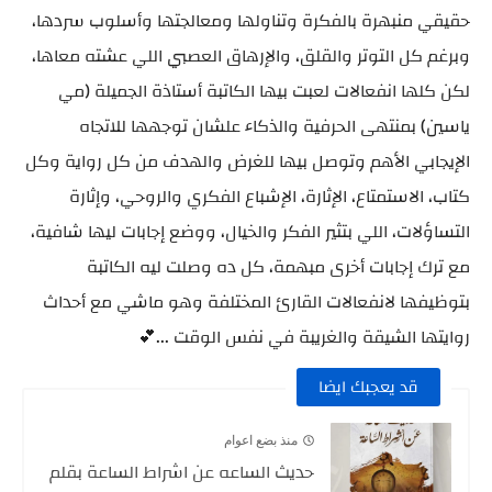
حقيقي منبهرة بالفكرة وتناولها ومعالجتها وأسلوب سردها،
وبرغم كل التوتر والقلق، والإرهاق العصبي اللي عشته معاها،
لكن كلها انفعالات لعبت بيها الكاتبة أستاذة الجميلة (مي
ياسين) بمنتهى الحرفية والذكاء علشان توجهها للاتجاه
الإيجابي الأهم وتوصل بيها للغرض والهدف من كل رواية وكل
كتاب، الاستمتاع، الإثارة، الإشباع الفكري والروحي، وإثارة
التساؤلات، اللي بتثير الفكر والخيال، ووضع إجابات ليها شافية،
مع ترك إجابات أخرى مبهمة، كل ده وصلت ليه الكاتبة
بتوظيفها لانفعالات القارئ المختلفة وهو ماشي مع أحداث
روايتها الشيقة والغريبة في نفس الوقت ...💕
قد يعجبك ايضا
منذ بضع اعوام
حديث الساعه عن اشراط الساعة بقلم