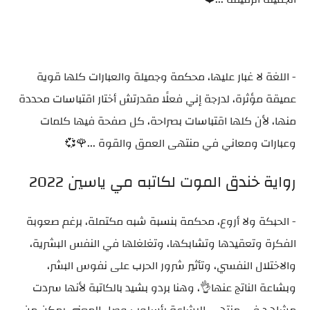
- اللغة لا غبار عليها، محكمة وجميلة والعبارات كلها قوية
عميقة مؤثرة، لدرجة إني فعلًا مقدرتش أختار اقتباسات محددة
منها، لأن كلها اقتباسات بصراحة، كل صفحة فيها كلمات
وعبارات ومعاني في منتهى العمق والقوة ...🌹💞
رواية خندق الموت لكاتبه مي ياسين 2022
- الحبكة ولا أروع، محكمة بنسبة شبه مكتملة، برغم صعوبة
الفكرة وتعقيدها وتشابكها، وتغلغلها في النفس البشرية،
والاختلال النفسي، وتأثير شرور الحرب على نفوس البشر،
وبشاعة الناتج عنها👌، وهنا بردو بشيد بالكاتبة لأنها سردت