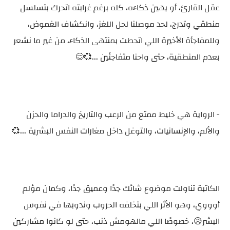
عقل القارئ، أو يهين ذكاءه، كله برغم غرابته اتحرك بتسلسل
منطقي وتدرج، لحد موصلنا لحل اللغز، وانكشاف الغموض،
وللمفاجأة الأخيرة اللي اتحطت بمنتهى الذكاء، من غير ما نشعر
بعدم المنطقية، حتى واحنا متفاجئين ...💞😊
- الرواية هي خليط ممتع من الرعب والتاريخ والدراما والحزن
والألم، والإنسانيات، والتوغل داخل مغارات النفس البشرية ...💞
الكاتبة تناولت موضوع شائك جدًا وعميق جدًا، وكمان مؤلم
أوووي، وهو الأثر اللي بتخلفه الحروب وندوبها في نفوس
البشر😥، خصوصًا اللي مالهومش ذنب، حتى لو كانوا مشاركين